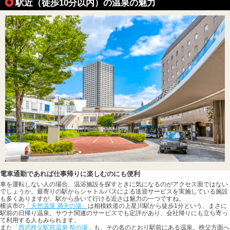
駅近（徒歩10分以内）の温泉の魅力
電車通勤であれば仕事帰りに楽しむのにも便利
車を運転しない人の場合、温浴施設を探すときに気になるのがアクセス面ではない
でしょうか。最寄りの駅からシャトルバスによる送迎サービスを実施している施設
も多くありますが、駅から歩いて行ける近さは魅力の一つですね。
横浜市の
「天然温泉 満天の湯」
は相模鉄道の上星川駅から徒歩1分という、まさに
駅前の日帰り温泉。サウナ関連のサービスでも定評があり、会社帰りにも立ち寄っ
て利用する人もみられます。
また
「西武秩父駅前温泉 祭の湯」
も、その名のとおり駅前にある温泉。秩父方面へ