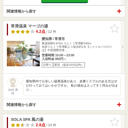
関連情報から探す
常滑温泉 マーゴの湯
お気に入
りに追加
4.2点
/ 12 件
愛知県 / 常滑市
東成岩駅8.87km
りんくう常滑駅348m
名鉄りんくう常滑駅より徒歩約1分【シャトルバスのり
ば】中部国際空港 …
営業時間 10:00～23:00
入浴料金 850円～
日帰り
駅近（徒歩10分以内）
愛知県内でも珍しい硫黄温泉があり、皮膚トラブルのある方はぜ
ひ行ってみてはいかがですか。 私の場合は入ってすぐ痒みが治ま
り…
30代 男
性
関連情報から探す
SOLA SPA 風の湯
お気に入
りに追加
2.8点
/ 14 件