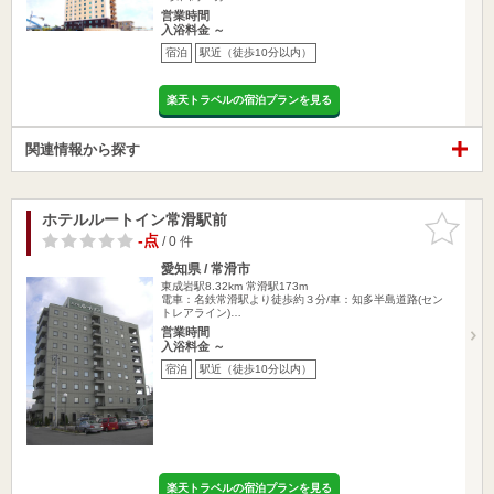
営業時間
入浴料金 ～
宿泊
駅近（徒歩10分以内）
楽天トラベルの宿泊プランを見る
関連情報から探す
ホテルルートイン常滑駅前
お気に入
りに追加
-点
/ 0 件
愛知県 / 常滑市
東成岩駅8.32km
常滑駅173m
電車：名鉄常滑駅より徒歩約３分/車：知多半島道路(セン
トレアライン)…
営業時間
入浴料金 ～
宿泊
駅近（徒歩10分以内）
楽天トラベルの宿泊プランを見る