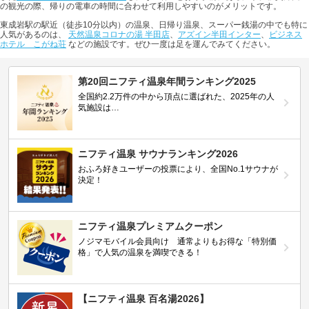
の観光の際、帰りの電車の時間に合わせて利用しやすいのがメリットです。
東成岩駅の駅近（徒歩10分以内）の温泉、日帰り温泉、スーパー銭湯の中でも特に
人気があるのは、
天然温泉コロナの湯 半田店
、
アズイン半田インター
、
ビジネス
ホテル こがね荘
などの施設です。ぜひ一度は足を運んでみてください。
第20回ニフティ温泉年間ランキング2025
全国約2.2万件の中から頂点に選ばれた、2025年の人
気施設は…
ニフティ温泉 サウナランキング2026
おふろ好きユーザーの投票により、全国No.1サウナが
決定！
ニフティ温泉プレミアムクーポン
ノジマモバイル会員向け 通常よりもお得な「特別価
格」で人気の温泉を満喫できる！
【ニフティ温泉 百名湯2026】