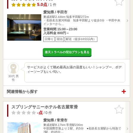
りに追加
5.0点
/ 1 件
愛知県 / 半田市
東成岩駅2.44km
知多半田駅272m
・名鉄名古屋河和線 知多半田駅より徒歩3分 ・半田中央
インターから…
営業時間 15:00～23:00
入浴料金 800円～
日帰り
宿泊
駅近（徒歩10分以内）
楽天トラベルの宿泊プランを見る
サービスがよくて眺め最高お湯の温度もいい！シャンプー、ボデ
ィーソープもいい匂い。
30代 男
性
関連情報から探す
スプリングサニーホテル名古屋常滑
お気に入
りに追加
-点
/ 0 件
愛知県 / 常滑市
東成岩駅8.17km
常滑駅230m
中部国際空港より２駅、約5分 ●名鉄名古屋駅から特急で
7駅、約35分…