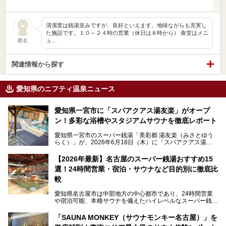
清潔度は銭湯並みですが、良好といえます。地味ながらも充実し
た施設です。１０～２４時の営業（休日は８時から） 食堂はメニ
ュ…
匿名
関連情報から探す
愛知県のニフティ温泉ニュース
愛知県一宮市に「スパアクアス湯友楽」がオープ
ン！多彩な浴槽やスタジアムサウナを徹底レポート
愛知県一宮市のスーパー銭湯「美彩都 湯友楽（みさとゆう
らく）」が、2026年6月18日（木）に「スパアクアス湯友
楽」としてリニューアルオープン！
【2026年最新】名古屋のスーパー銭湯おすすめ15
この地で30年にわたり愛され続けてきた施設だからこそ、
選！24時間営業・宿泊・サウナなど目的別に徹底比
地元住民をはじめオープンを待ちわびている人も多いのでは
ないでしょうか。
較
老朽化した設備の補修を機に、2年前からじっくり構想を練
ってきたというだけあって、館内の充実度は想像以上。
愛知県名古屋市は中部地方の中心都市であり、24時間営業
以前の4倍に拡張したという露天エリアや10の浴槽、40人収
や宿泊可能、本格サウナを備えたハイレベルなスーパー銭湯
容の巨大なスタジアムサウナに、岩盤浴やリラクゼーション
が密集する激戦区です。
までまるごと楽しめる施設に生まれ変わりました。
「SAUNA MONKEY（サウナモンキー名古屋）」を
そのため、「日々の仕事の疲れを心身ともにリセットした