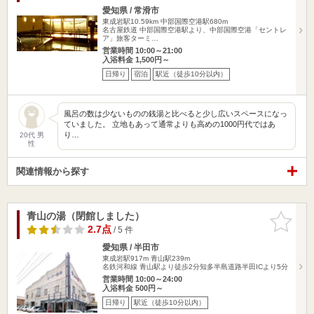
愛知県 / 常滑市
東成岩駅10.59km
中部国際空港駅680m
名古屋鉄道 中部国際空港駅より、中部国際空港「セントレ
ア」旅客ターミ…
営業時間 10:00～21:00
入浴料金 1,500円～
日帰り
宿泊
駅近（徒歩10分以内）
風呂の数は少ないものの銭湯と比べると少し広いスペースになっ
ていました。 立地もあって通常よりも高めの1000円代ではあ
り…
20代 男
性
関連情報から探す
青山の湯（閉館しました）
お気に入
りに追加
2.7点
/ 5 件
愛知県 / 半田市
東成岩駅917m
青山駅239m
名鉄河和線 青山駅より徒歩2分知多半島道路半田ICより5分
営業時間 10:00～24:00
入浴料金 500円～
日帰り
駅近（徒歩10分以内）