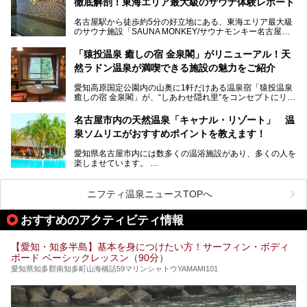
今回は、全面リニューアルして新しくなった「スパアクアス
徹底解剖！東海エリア最大級のサウナ体験レポート
い」「休日に時間を忘れて1日中ダラダラ過ごしたい」「コ
湯友楽」に一足早くお邪魔して取材してきました！
スパ良く非日常の極上体験を味わいたい」人向けの施設が多
名古屋駅から徒歩約5分の好立地にある、東海エリア最大級
くある点が魅力です！
のサウナ施設「SAUNA MONKEY/サウナモンキー名古屋」
をご存じですか？
今回は、名古屋市でおすすめのスーパー銭湯を紹介します。
「名古屋駅周辺ってサウナが少ないよね」という声をよく耳
お好みの温泉施設を見つけて楽しんでくださいね。
「猿投温泉 癒しの宿 金泉閣」がリニューアル！天
にするだけあり、アクセスの良さにも胸が高鳴ります。
然ラドン温泉が満喫できる施設の魅力をご紹介
今回は普段は男性専用となっているパブリックサウナが、女
性専用で公開される『レディースデー』が開催されたので、
愛知高原国定公園内の山奥に1軒だけある温泉宿「猿投温泉
さっそく取材してきました！
癒しの宿 金泉閣」が、“しあわせ隠れ里”をコンセプトにリニ
ューアルオープンします。
名古屋市内の天然温泉「キャナル・リゾート」 温
天然ラドン温泉が堪能できるお風呂や、新設・改装された客
泉ソムリエがおすすめポイントを教えます！
室、地元の食材と温泉水で作られたお料理……。
新しくなった「猿投温泉 癒しの宿 金泉閣」の魅力を丸ごと
愛知県名古屋市内には数多くの温浴施設があり、多くの人を
ご紹介します。
楽しませています。
その中でも今回は「キャナル・リゾート」について、温泉ソ
ムリエの目線で紹介していきます！
ニフティ温泉ニュースTOPへ
名古屋市内にはスーパー銭湯や日帰り温泉が多く、「どこに
行こうかな？」と悩んでしまう方も多いと思います。
おすすめのアクティビティ情報
ぜひこの記事を参考にして「キャナル・リゾート」に出かけ
てみるのはいかがでしょうか？
【愛知・知多半島】基本を身につけたい方！サーフィン・ボディ
ボード ベーシックレッスン（90分）
愛知県知多郡南知多町山海橋詰59マリンシャトウYAMAMI101