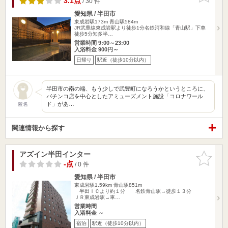
3.1点
/ 30 件
愛知県 / 半田市
東成岩駅173m
青山駅584m
JR武豊線東成岩駅より徒歩1分名鉄河和線「青山駅」下車
徒歩5分知多半…
営業時間 9:00～23:00
入浴料金 900円～
日帰り
駅近（徒歩10分以内）
半田市の南の端、もう少しで武豊町になろうかというところに、
パチンコ店を中心としたアミューズメント施設「コロナワール
ド」があ…
匿名
関連情報から探す
アズイン半田インター
お気に入
りに追加
-点
/ 0 件
愛知県 / 半田市
東成岩駅1.59km
青山駅851m
半田ＩＣより約１分 名鉄青山駅→徒歩１３分
ＪＲ東成岩駅→車…
営業時間
入浴料金 ～
宿泊
駅近（徒歩10分以内）