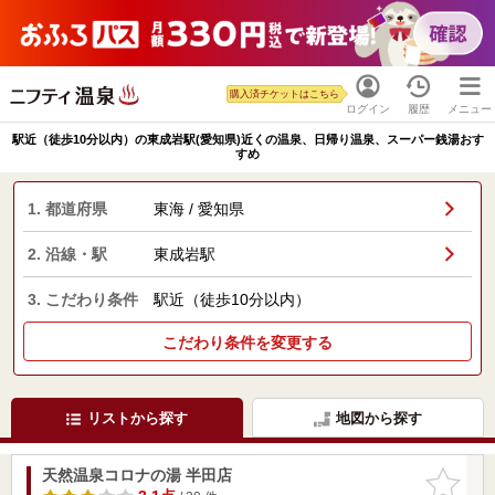
購入済チケットはこちら
ログイン
履歴
メニュー
駅近（徒歩10分以内）の東成岩駅(愛知県)近くの温泉、日帰り温泉、スーパー銭湯おす
すめ
1. 都道府県
東海 / 愛知県
2. 沿線・駅
東成岩駅
3. こだわり条件
駅近（徒歩10分以内）
こだわり条件を変更する
リストから探す
地図から探す
天然温泉コロナの湯 半田店
お気に入
りに追加