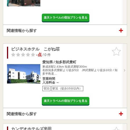
楽天トラベルの宿泊プランを見る
関連情報から探す
ビジネスホテル こがね荘
お気に入
りに追加
-点
/ 0 件
愛知県 / 知多郡武豊町
東成岩駅2.43km
知多武豊駅300m
名鉄知多武豊駅より徒歩5分 JR武豊駅より徒歩10分 / 知
多半島道…
営業時間
入浴料金 ～
宿泊
駅近（徒歩10分以内）
楽天トラベルの宿泊プランを見る
関連情報から探す
カンデオホテルズ半田
お気に入