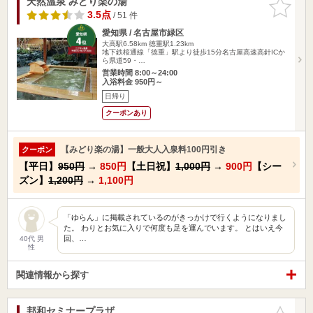
天然温泉 みどり楽の湯
お気に入
りに追加
3.5点
/ 51 件
愛知県 / 名古屋市緑区
大高駅6.58km
徳重駅1.23km
地下鉄桜通線「徳重」駅より徒歩15分名古屋高速高針ICか
ら県道59・…
営業時間 8:00～24:00
入浴料金 950円～
日帰り
クーポンあり
【みどり楽の湯】一般大人入泉料100円引き
クーポン
【平日】
950円
→
850円
【土日祝】
1,000円
→
900円
【シー
ズン】
1,200円
→
1,100円
「ゆらん」に掲載されているのがきっかけで行くようになりまし
た。 わりとお気に入りで何度も足を運んでいます。 とはいえ今
回、…
40代 男
性
関連情報から探す
邦和セミナープラザ
お気に入