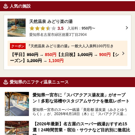
人気の施設
天然温泉 みどり楽の湯
3.5
入浴料：
950円
〜
愛知県名古屋市緑区徳重3丁目2904
『天然温泉 みどり楽の湯』一般大人入泉料100円引き
クーポン
【平日】
950円
→
850円
【土日祝】
1,000円
→
900円
【シ
ーズン】
1,200円
→
1,100円
愛知県のニフティ温泉ニュース
愛知県一宮市に「スパアクアス湯友楽」がオープ
ン！多彩な浴槽やスタジアムサウナを徹底レポート
愛知県一宮市のスーパー銭湯「美彩都 湯友楽（みさとゆう
らく）」が、2026年6月18日（木）に「スパアクアス湯友
楽」としてリニューアルオープン！
【2026年最新】名古屋のスーパー銭湯おすすめ15
この地で30年にわたり愛され続けてきた施設だからこそ、
選！24時間営業・宿泊・サウナなど目的別に徹底比
地元住民をはじめオープンを待ちわびている人も多いのでは
ないでしょうか。