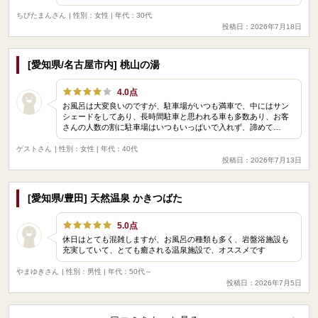
ちびたまんさん
| 性別：女性 | 年代：30代
投稿日：2026年7月18日
[愛知県/名古屋市内] 桃山の湯
4.0点
お風呂は大変良いのですが、駐車場がいつも満車で、中にはサン
シェードをしてあり、長時間駐車と思われる車も多数あり、お客
さんの人数の割に駐車場はいつもいっぱいで入れず、諦めて…
ゲストさん
| 性別：女性 | 年代：40代
投稿日：2026年7月13日
[愛知県/豊田] 天然温泉 かきつばた
5.0点
休日はとても混雑しますが、お風呂の種類も多く、岩盤浴施設も
充実していて、とても癒される温泉施設で、オススメです
やまゆきさん
| 性別：男性 | 年代：50代～
投稿日：2026年7月5日