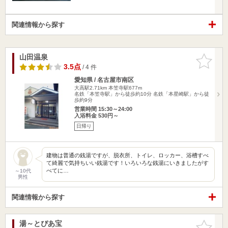
関連情報から探す
山田温泉
お気に入
りに追加
3.5点
/ 4 件
愛知県 / 名古屋市南区
大高駅2.71km
本笠寺駅677m
名鉄「本笠寺駅」から徒歩約10分 名鉄「本星崎駅」から徒
歩約9分
営業時間 15:30～24:00
入浴料金 530円～
日帰り
建物は普通の銭湯ですが、脱衣所、トイレ、ロッカー、浴槽すべ
て綺麗で気持ちいい銭湯です！いろいろな銭湯にいきましたがす
べてに…
～10代
男性
関連情報から探す
湯～とぴあ宝
お気に入