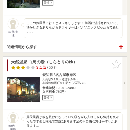
日帰り
ここのお風呂に行くとスッキリします！ 綺麗に清掃されていて、
懐かしさもありながらドライヤーはパナソニックだったらで新し
い…
40代 女
性
関連情報から探す
天然温泉 白鳥の湯（しらとりのゆ）
お気に入
りに追加
3.1点
/ 50 件
愛知県 / 名古屋市港区
大高駅5.22km
道徳駅949m
名城線伝馬町から駅から送迎バス
営業時間 10:00～24:00
入浴料金 750円～
日帰り
露天風呂が吹き抜けになっていて寝ながら入れるから気持ち良か
ったです但し階段で2階にあります足の不自由な方は手すりがあ
ります…
50代～
男性