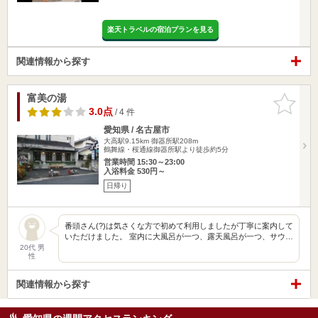
楽天トラベルの宿泊プランを見る
関連情報から探す
富美の湯
お気に入
りに追加
3.0点
/ 4 件
愛知県 / 名古屋市
大高駅9.15km
御器所駅208m
鶴舞線・桜通線御器所駅より徒歩約5分
営業時間 15:30～23:00
入浴料金 530円～
日帰り
番頭さん(?)は気さくな方で初めて利用しましたが丁寧に案内して
いただけました。 室内に大風呂が一つ、露天風呂が一つ、サウ…
20代 男
性
関連情報から探す