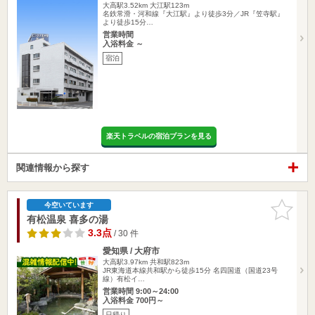
大高駅3.52km
大江駅123m
名鉄常滑・河和線『大江駅』より徒歩3分／JR『笠寺駅』
より徒歩15分…
営業時間
入浴料金 ～
宿泊
楽天トラベルの宿泊プランを見る
関連情報から探す
お気に入
今空いています
りに追加
有松温泉 喜多の湯
3.3点
/ 30 件
愛知県 / 大府市
大高駅3.97km
共和駅823m
JR東海道本線共和駅から徒歩15分 名四国道（国道23号
線）有松イ…
営業時間 9:00～24:00
入浴料金 700円～
日帰り