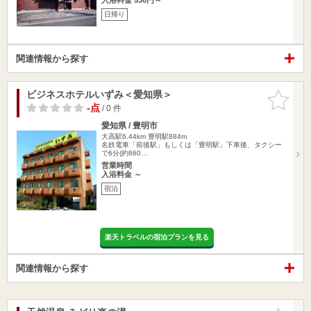
日帰り
関連情報から探す
ビジネスホテルいずみ＜愛知県＞
お気に入
りに追加
-点
/ 0 件
愛知県 / 豊明市
大高駅6.44km
豊明駅884m
名鉄電車「前後駅」もしくは「豊明駅」下車後、タクシー
で6分(約860…
営業時間
入浴料金 ～
宿泊
楽天トラベルの宿泊プランを見る
関連情報から探す