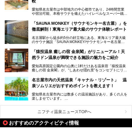
較
老朽化した設備の補修を機に、2年前からじっくり構想を練
ってきたというだけあって、館内の充実度は想像以上。
愛知県名古屋市は中部地方の中心都市であり、24時間営業
以前の4倍に拡張したという露天エリアや10の浴槽、40人収
や宿泊可能、本格サウナを備えたハイレベルなスーパー銭湯
容の巨大なスタジアムサウナに、岩盤浴やリラクゼーション
が密集する激戦区です。
までまるごと楽しめる施設に生まれ変わりました。
「SAUNA MONKEY（サウナモンキー名古屋）」を
そのため、「日々の仕事の疲れを心身ともにリセットした
今回は、全面リニューアルして新しくなった「スパアクアス
徹底解剖！東海エリア最大級のサウナ体験レポート
い」「休日に時間を忘れて1日中ダラダラ過ごしたい」「コ
湯友楽」に一足早くお邪魔して取材してきました！
スパ良く非日常の極上体験を味わいたい」人向けの施設が多
名古屋駅から徒歩約5分の好立地にある、東海エリア最大級
くある点が魅力です！
のサウナ施設「SAUNA MONKEY/サウナモンキー名古屋」
をご存じですか？
今回は、名古屋市でおすすめのスーパー銭湯を紹介します。
「名古屋駅周辺ってサウナが少ないよね」という声をよく耳
お好みの温泉施設を見つけて楽しんでくださいね。
「猿投温泉 癒しの宿 金泉閣」がリニューアル！天
にするだけあり、アクセスの良さにも胸が高鳴ります。
然ラドン温泉が満喫できる施設の魅力をご紹介
今回は普段は男性専用となっているパブリックサウナが、女
性専用で公開される『レディースデー』が開催されたので、
愛知高原国定公園内の山奥に1軒だけある温泉宿「猿投温泉
さっそく取材してきました！
癒しの宿 金泉閣」が、“しあわせ隠れ里”をコンセプトにリニ
ューアルオープンします。
名古屋市内の天然温泉「キャナル・リゾート」 温
天然ラドン温泉が堪能できるお風呂や、新設・改装された客
泉ソムリエがおすすめポイントを教えます！
室、地元の食材と温泉水で作られたお料理……。
新しくなった「猿投温泉 癒しの宿 金泉閣」の魅力を丸ごと
愛知県名古屋市内には数多くの温浴施設があり、多くの人を
ご紹介します。
楽しませています。
その中でも今回は「キャナル・リゾート」について、温泉ソ
ムリエの目線で紹介していきます！
ニフティ温泉ニュースTOPへ
名古屋市内にはスーパー銭湯や日帰り温泉が多く、「どこに
行こうかな？」と悩んでしまう方も多いと思います。
おすすめのアクティビティ情報
ぜひこの記事を参考にして「キャナル・リゾート」に出かけ
てみるのはいかがでしょうか？