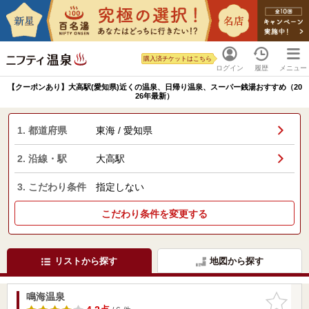
購入済チケットはこちら
ログイン
履歴
メニュー
【クーポンあり】大高駅(愛知県)近くの温泉、日帰り温泉、スーパー銭湯おすすめ（20
26年最新）
1. 都道府県
東海 / 愛知県
2. 沿線・駅
大高駅
3. こだわり条件
指定しない
こだわり条件を変更する
リストから探す
地図から探す
鳴海温泉
お気に入
りに追加