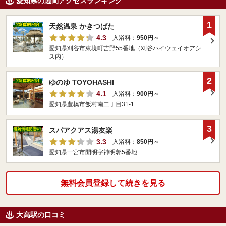
愛知県の週間アクセスランキング
1
天然温泉 かきつばた
4.3
入浴料：
950円～
愛知県刈谷市東境町吉野55番地（刈谷ハイウェイオアシ
ス内）
2
ゆのゆ TOYOHASHI
4.1
入浴料：
900円～
愛知県豊橋市飯村南二丁目31-1
3
スパアクアス湯友楽
3.3
入浴料：
850円～
愛知県一宮市開明字神明郭5番地
無料会員登録して続きを見る
大高駅の口コミ