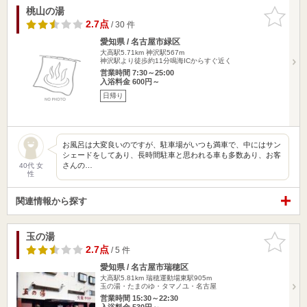
桃山の湯
お気に入
りに追加
2.7点
/ 30 件
愛知県 / 名古屋市緑区
大高駅5.71km
神沢駅567m
神沢駅より徒歩約11分鳴海ICからすぐ近く
営業時間 7:30～25:00
入浴料金 600円～
日帰り
お風呂は大変良いのですが、駐車場がいつも満車で、中にはサン
シェードをしてあり、長時間駐車と思われる車も多数あり、お客
さんの…
40代 女
性
関連情報から探す
玉の湯
お気に入
りに追加
2.7点
/ 5 件
愛知県 / 名古屋市瑞穂区
大高駅5.81km
瑞穂運動場東駅905m
玉の湯・たまのゆ・タマノユ・名古屋
営業時間 15:30～22:30
入浴料金 530円～