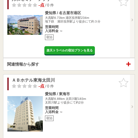
りに追加
-点
/ 0 件
愛知県 / 名古屋市港区
大高駅6.73km
港区役所駅234m
地下鉄 港区役所駅より徒歩にて約３分
営業時間
入浴料金 ～
宿泊
楽天トラベルの宿泊プランを見る
関連情報から探す
ＡＢホテル東海太田川
お気に入
りに追加
-点
/ 0 件
愛知県 / 東海市
大高駅6.88km
太田川駅183m
太田川駅より徒歩にて約2分
営業時間
入浴料金 ～
宿泊