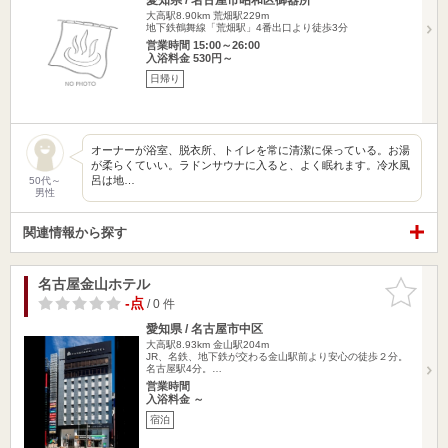
大高駅8.90km
荒畑駅229m
地下鉄鶴舞線「荒畑駅」4番出口より徒歩3分
営業時間 15:00～26:00
入浴料金 530円～
日帰り
オーナーが浴室、脱衣所、トイレを常に清潔に保っている。お湯
が柔らくていい。ラドンサウナに入ると、よく眠れます。冷水風
呂は地…
50代～
男性
関連情報から探す
名古屋金山ホテル
お気に入
りに追加
-点
/ 0 件
愛知県 / 名古屋市中区
大高駅8.93km
金山駅204m
JR、名鉄、地下鉄が交わる金山駅前より安心の徒歩２分。
名古屋駅4分。…
営業時間
入浴料金 ～
宿泊