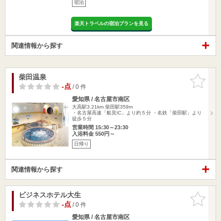
宿泊
楽天トラベルの宿泊プランを見る
関連情報から探す
柴田温泉
お気に入
りに追加
-点
/ 0 件
愛知県 / 名古屋市南区
大高駅3.21km
柴田駅359m
・名古屋高速「船見IC」より約５分 ・名鉄「柴田駅」より
徒歩５分
営業時間 15:30～23:30
入浴料金 550円～
日帰り
関連情報から探す
ビジネスホテル大生
お気に入
りに追加
-点
/ 0 件
愛知県 / 名古屋市南区