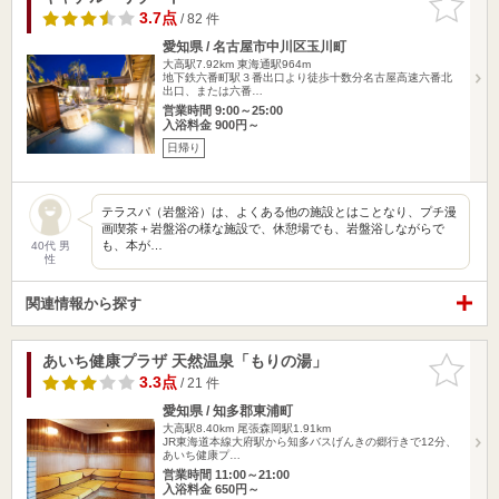
りに追加
3.7点
/ 82 件
愛知県 / 名古屋市中川区玉川町
大高駅7.92km
東海通駅964m
地下鉄六番町駅３番出口より徒歩十数分名古屋高速六番北
出口、または六番…
営業時間 9:00～25:00
入浴料金 900円～
日帰り
テラスパ（岩盤浴）は、よくある他の施設とはことなり、プチ漫
画喫茶＋岩盤浴の様な施設で、休憩場でも、岩盤浴しながらで
も、本が…
40代 男
性
関連情報から探す
あいち健康プラザ 天然温泉「もりの湯」
お気に入
りに追加
3.3点
/ 21 件
愛知県 / 知多郡東浦町
大高駅8.40km
尾張森岡駅1.91km
JR東海道本線大府駅から知多バスげんきの郷行きで12分、
あいち健康プ…
営業時間 11:00～21:00
入浴料金 650円～