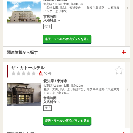
大高駅7.30km
太田川駅368m
名鉄太田川駅より徒歩5分 知多半島道路、大府東海
インターより車で…
営業時間
入浴料金 ～
宿泊
楽天トラベルの宿泊プランを見る
関連情報から探す
ザ・カトーホテル
お気に入
りに追加
-点
/ 0 件
愛知県 / 東海市
大高駅7.35km
太田川駅420m
名鉄「太田川駅」より徒歩7分、知多半島道路「大府東海
ＩＣ」より車で6…
営業時間
入浴料金 ～
宿泊
楽天トラベルの宿泊プランを見る