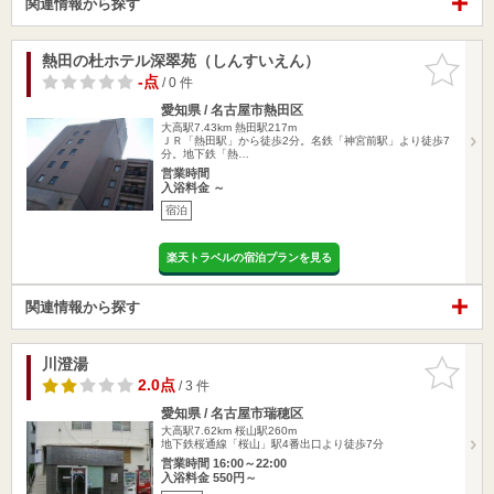
関連情報から探す
熱田の杜ホテル深翠苑（しんすいえん）
お気に入
りに追加
-点
/ 0 件
愛知県 / 名古屋市熱田区
大高駅7.43km
熱田駅217m
ＪＲ「熱田駅」から徒歩2分。名鉄「神宮前駅」より徒歩7
分。地下鉄「熱…
営業時間
入浴料金 ～
宿泊
楽天トラベルの宿泊プランを見る
関連情報から探す
川澄湯
お気に入
りに追加
2.0点
/ 3 件
愛知県 / 名古屋市瑞穂区
大高駅7.62km
桜山駅260m
地下鉄桜通線「桜山」駅4番出口より徒歩7分
営業時間 16:00～22:00
入浴料金 550円～