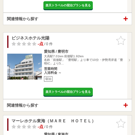
楽天トラベルの宿泊プランを見る
関連情報から探す
ビジネスホテル光陽
お気に入
りに追加
-点
/ 0 件
愛知県 / 豊明市
大高駅7.01km
前後駅1.92km
名鉄「前後駅」「豊明駅」より車で10分・伊勢湾岸道「豊
明IC」より5…
営業時間
入浴料金 ～
宿泊
楽天トラベルの宿泊プランを見る
関連情報から探す
マーレホテル東海（ＭＡＲＥ ＨＯＴＥＬ）
お気に入
りに追加
-点
/ 0 件
愛知県 / 東海市