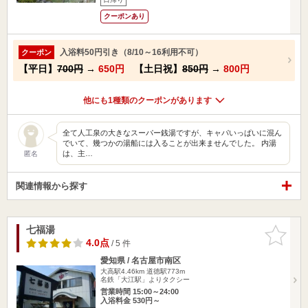
クーポンあり
入浴料50円引き（8/10～16利用不可）
クーポン
【平日】
700円
→
650円
【土日祝】
850円
→
800円
他にも1種類のクーポンがあります
全て人工泉の大きなスーパー銭湯ですが、キャパいっぱいに混ん
でいて、幾つかの湯船には入ることが出来ませんでした。 内湯
は、主…
匿名
関連情報から探す
七福湯
お気に入
りに追加
4.0点
/ 5 件
愛知県 / 名古屋市南区
大高駅4.46km
道徳駅773m
名鉄「大江駅」よりタクシー
営業時間 15:00～24:00
入浴料金 530円～