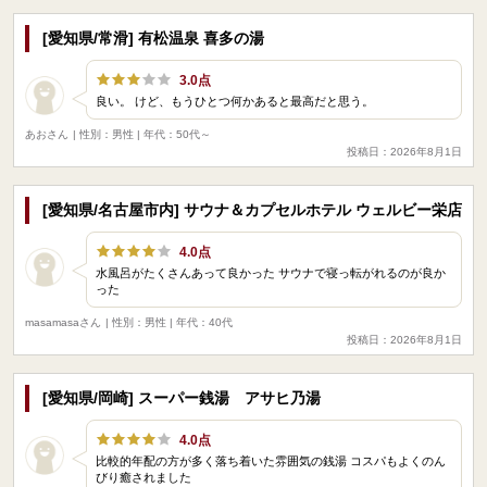
[愛知県/常滑] 有松温泉 喜多の湯
3.0点
良い。 けど、もうひとつ何かあると最高だと思う。
あおさん
| 性別：男性 | 年代：50代～
投稿日：2026年8月1日
[愛知県/名古屋市内] サウナ＆カプセルホテル ウェルビー栄店
4.0点
水風呂がたくさんあって良かった サウナで寝っ転がれるのが良か
った
masamasaさん
| 性別：男性 | 年代：40代
投稿日：2026年8月1日
[愛知県/岡崎] スーパー銭湯 アサヒ乃湯
4.0点
比較的年配の方が多く落ち着いた雰囲気の銭湯 コスパもよくのん
びり癒されました