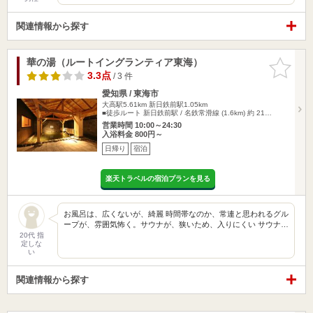
関連情報から探す
華の湯（ルートイングランティア東海）
お気に入
りに追加
3.3点
/ 3 件
愛知県 / 東海市
大高駅5.61km
新日鉄前駅1.05km
■徒歩ルート 新日鉄前駅 / 名鉄常滑線 (1.6km) 約 21…
営業時間 10:00～24:30
入浴料金 800円～
日帰り
宿泊
楽天トラベルの宿泊プランを見る
お風呂は、広くないが、綺麗 時間帯なのか、常連と思われるグル
ープが、雰囲気怖く。サウナが、狭いため、入りにくい サウナ…
20代 指
定しな
い
関連情報から探す