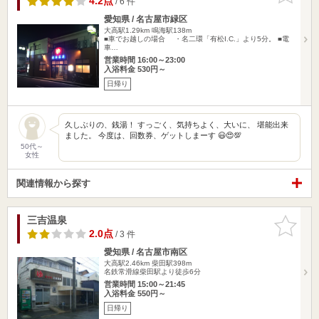
4.2点
/ 6 件
愛知県 / 名古屋市緑区
大高駅1.29km
鳴海駅138m
■車でお越しの場合 ・名二環「有松I.C.」より5分。 ■電
車…
営業時間 16:00～23:00
入浴料金 530円～
日帰り
久しぶりの、銭湯！ すっごく、気持ちよく、大いに、 堪能出来
ました。 今度は、回数券、ゲットしまーす 😃😍💯
50代～
女性
関連情報から探す
三吉温泉
お気に入
りに追加
2.0点
/ 3 件
愛知県 / 名古屋市南区
大高駅2.46km
柴田駅398m
名鉄常滑線柴田駅より徒歩6分
営業時間 15:00～21:45
入浴料金 550円～
日帰り