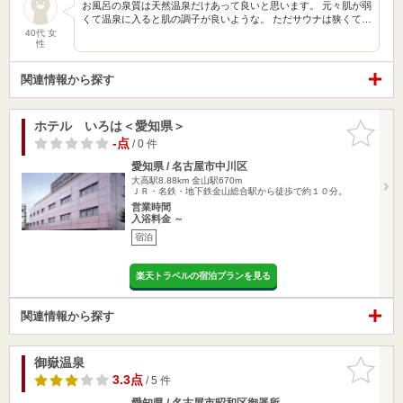
お風呂の泉質は天然温泉だけあって良いと思います。 元々肌が弱
くて温泉に入ると肌の調子が良いような。 ただサウナは狭くて…
40代 女
性
関連情報から探す
ホテル いろは＜愛知県＞
お気に入
りに追加
-点
/ 0 件
愛知県 / 名古屋市中川区
大高駅8.88km
金山駅670m
ＪＲ・名鉄・地下鉄金山総合駅から徒歩で約１０分。
営業時間
入浴料金 ～
宿泊
楽天トラベルの宿泊プランを見る
関連情報から探す
御嶽温泉
お気に入
りに追加
3.3点
/ 5 件
愛知県 / 名古屋市昭和区御器所