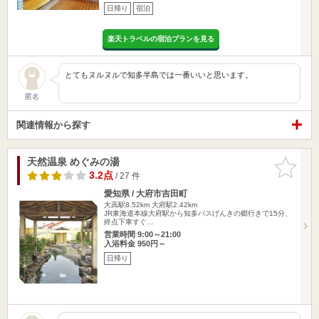
日帰り
宿泊
楽天トラベルの宿泊プランを見る
とてもヌルヌルで知多半島では一番いいと思います。
匿名
関連情報から探す
天然温泉 めぐみの湯
お気に入
りに追加
3.2点
/ 27 件
愛知県 / 大府市吉田町
大高駅8.52km
大府駅2.42km
JR東海道本線大府駅から知多バスげんきの郷行きで15分、
終点下車すぐ…
営業時間 9:00～21:00
入浴料金 950円～
日帰り