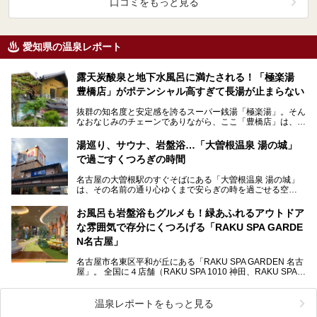
口コミをもっと見る
愛知県の温泉レポート
露天炭酸泉と地下水風呂に満たされる！「極楽湯
豊橋店」がポテンシャル高すぎて長湯が止まらない
抜群の知名度と安定感を誇るスーパー銭湯「極楽湯」。そん
なおなじみのチェーンでありながら、ここ「豊橋店」は、お
湯と水の質にこだわり抜いた実力派店舗でした。開放感抜…
湯巡り、サウナ、岩盤浴…「大曽根温泉 湯の城」
で過ごすくつろぎの時間
名古屋の大曽根駅のすぐそばにある「大曽根温泉 湯の城」
は、その名前の通り心ゆくまで安らぎの時を過ごせる空
間……。 施設の中には温泉だけでなく、サウナや岩盤…
お風呂も岩盤浴もグルメも！緑あふれるアウトドア
な雰囲気で存分にくつろげる「RAKU SPA GARDE
N名古屋」
名古屋市名東区平和が丘にある「RAKU SPA GARDEN 名古
屋」。 全国に４店舗（RAKU SPA 1010 神田、RAKU SPA
鶴見、RAKU S…
温泉レポートをもっと見る