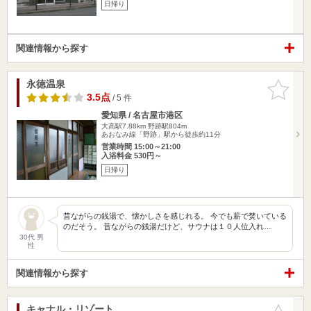
日帰り
関連情報から探す
永徳温泉
お気に入
りに追加
3.5点
/ 5 件
愛知県 / 名古屋市港区
大高駅7.88km
野跡駅804m
あおなみ線「野跡」駅から徒歩約11分
営業時間 15:00～21:00
入浴料金 530円～
日帰り
昔ながらの銭湯で、懐かしさを感じれる。 今でも薪で焚いている
のだそう。 昔ながらの銭湯だけど、サウナは１０人位入れ…
30代 男
性
関連情報から探す
キャナル・リゾート
お気に入