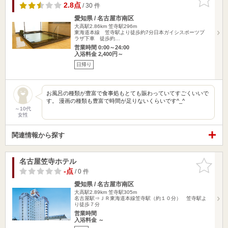
りに追加
2.8点
/ 30 件
愛知県 / 名古屋市南区
大高駅2.86km
笠寺駅296m
東海道本線 笠寺駅より徒歩約7分日本ガイシスポーツプ
ラザ下車 徒歩約…
営業時間 0:00～24:00
入浴料金 2,400円～
日帰り
お風呂の種類が豊富で食事処もとても賑わっていてすごくいいで
す。 漫画の種類も豊富で時間が足りないくらいです^_^
～10代
女性
関連情報から探す
名古屋笠寺ホテル
お気に入
りに追加
-点
/ 0 件
愛知県 / 名古屋市南区
大高駅2.89km
笠寺駅305m
名古屋駅⇒ＪＲ東海道本線笠寺駅（約１０分） 笠寺駅よ
り徒歩７分
営業時間
入浴料金 ～