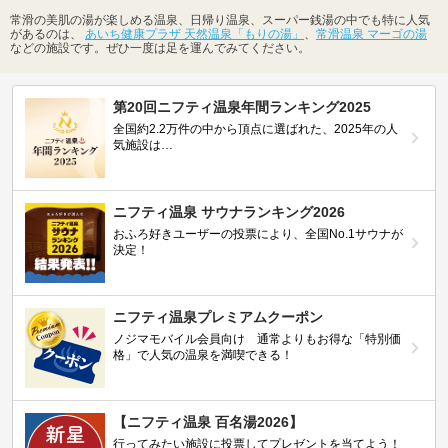
常滑の美肌の湯が楽しめる温泉、日帰り温泉、スーパー銭湯の中でも特に人気
があるのは、
あいち健康プラザ 天然温泉「もりの湯」
、
常滑温泉 マーゴの湯
などの施設です。ぜひ一度は足を運んでみてください。
第20回ニフティ温泉年間ランキング2025
全国約2.2万件の中から頂点に選ばれた、2025年の人
気施設は…
ニフティ温泉 サウナランキング2026
おふろ好きユーザーの投票により、全国No.1サウナが
決定！
ニフティ温泉プレミアムクーポン
ノジマモバイル会員向け 通常よりもお得な「特別価
格」で人気の温泉を満喫できる！
【ニフティ温泉 百名湯2026】
行ってみたい施設に投票してプレゼントを当てよう！