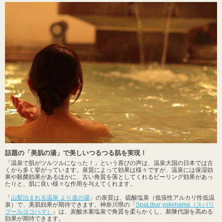
話題の「美肌の湯」で美しいつるつる肌を実現！
「温泉で肌がツルツルになった！」という喜びの声は、温泉大国の日本では古
くから多く挙がっています。泉質によって効果は様々ですが、温泉には保湿効
果や殺菌効果があるほかに、古い角質を落としてくれるピーリング効果があっ
たりと、肌に良い様々な作用を与えてくれます。
「
山梨泊まれる温泉 より道の湯
」の泉質は、硫酸塩泉（低張性アルカリ性低温
泉）で、美肌効果が期待できます。神奈川県の「
SpaLibur yokohama（スパリ
ブールヨコハマ）
」は、炭酸水素塩泉で角質を柔らかくし、新陳代謝を高める
効果が期待できます。