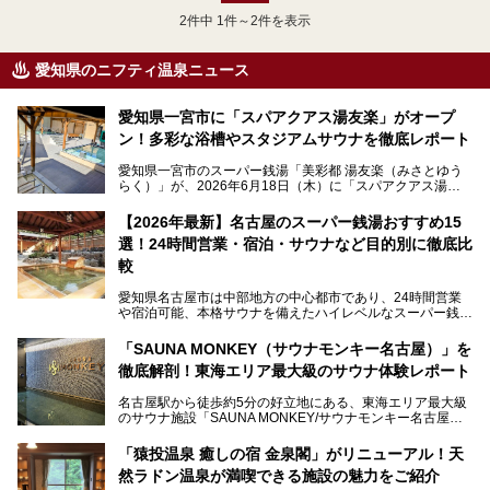
2
件中 1件～2件を表示
愛知県のニフティ温泉ニュース
愛知県一宮市に「スパアクアス湯友楽」がオープ
ン！多彩な浴槽やスタジアムサウナを徹底レポート
愛知県一宮市のスーパー銭湯「美彩都 湯友楽（みさとゆう
らく）」が、2026年6月18日（木）に「スパアクアス湯友
楽」としてリニューアルオープン！
【2026年最新】名古屋のスーパー銭湯おすすめ15
この地で30年にわたり愛され続けてきた施設だからこそ、
選！24時間営業・宿泊・サウナなど目的別に徹底比
地元住民をはじめオープンを待ちわびている人も多いのでは
ないでしょうか。
較
老朽化した設備の補修を機に、2年前からじっくり構想を練
ってきたというだけあって、館内の充実度は想像以上。
愛知県名古屋市は中部地方の中心都市であり、24時間営業
以前の4倍に拡張したという露天エリアや10の浴槽、40人収
や宿泊可能、本格サウナを備えたハイレベルなスーパー銭湯
容の巨大なスタジアムサウナに、岩盤浴やリラクゼーション
が密集する激戦区です。
までまるごと楽しめる施設に生まれ変わりました。
「SAUNA MONKEY（サウナモンキー名古屋）」を
そのため、「日々の仕事の疲れを心身ともにリセットした
今回は、全面リニューアルして新しくなった「スパアクアス
徹底解剖！東海エリア最大級のサウナ体験レポート
い」「休日に時間を忘れて1日中ダラダラ過ごしたい」「コ
湯友楽」に一足早くお邪魔して取材してきました！
スパ良く非日常の極上体験を味わいたい」人向けの施設が多
名古屋駅から徒歩約5分の好立地にある、東海エリア最大級
くある点が魅力です！
のサウナ施設「SAUNA MONKEY/サウナモンキー名古屋」
をご存じですか？
今回は、名古屋市でおすすめのスーパー銭湯を紹介します。
「名古屋駅周辺ってサウナが少ないよね」という声をよく耳
お好みの温泉施設を見つけて楽しんでくださいね。
「猿投温泉 癒しの宿 金泉閣」がリニューアル！天
にするだけあり、アクセスの良さにも胸が高鳴ります。
然ラドン温泉が満喫できる施設の魅力をご紹介
今回は普段は男性専用となっているパブリックサウナが、女