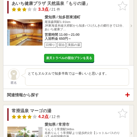
あいち健康プラザ 天然温泉「もりの湯」
お気に入
りに追加
3.3点
/ 21 件
愛知県 / 知多郡東浦町
尾張森岡駅1.91km
JR東海道本線大府駅から知多バスげんきの郷行きで12分、
あいち健康プ…
営業時間 11:00～21:00
入浴料金 650円～
日帰り
宿泊
美肌の湯
楽天トラベルの宿泊プランを見る
とてもヌルヌルで知多半島では一番いいと思います。
匿名
関連情報から探す
常滑温泉 マーゴの湯
お気に入
りに追加
4.2点
/ 12 件
愛知県 / 常滑市
りんくう常滑駅348m
名鉄りんくう常滑駅より徒歩約1分【シャトルバスのり
ば】中部国際空港 …