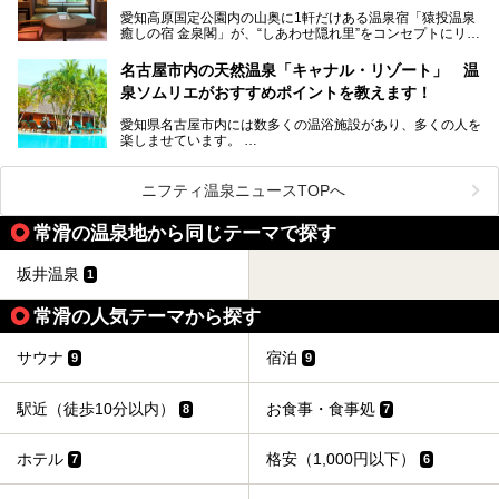
性専用で公開される『レディースデー』が開催されたので、
愛知高原国定公園内の山奥に1軒だけある温泉宿「猿投温泉
さっそく取材してきました！
癒しの宿 金泉閣」が、“しあわせ隠れ里”をコンセプトにリニ
ューアルオープンします。
名古屋市内の天然温泉「キャナル・リゾート」 温
天然ラドン温泉が堪能できるお風呂や、新設・改装された客
泉ソムリエがおすすめポイントを教えます！
室、地元の食材と温泉水で作られたお料理……。
新しくなった「猿投温泉 癒しの宿 金泉閣」の魅力を丸ごと
愛知県名古屋市内には数多くの温浴施設があり、多くの人を
ご紹介します。
楽しませています。
その中でも今回は「キャナル・リゾート」について、温泉ソ
ムリエの目線で紹介していきます！
ニフティ温泉ニュースTOPへ
名古屋市内にはスーパー銭湯や日帰り温泉が多く、「どこに
行こうかな？」と悩んでしまう方も多いと思います。
常滑の温泉地から同じテーマで探す
ぜひこの記事を参考にして「キャナル・リゾート」に出かけ
てみるのはいかがでしょうか？
坂井温泉
1
常滑の人気テーマから探す
サウナ
宿泊
9
9
駅近（徒歩10分以内）
お食事・食事処
8
7
ホテル
格安（1,000円以下）
7
6