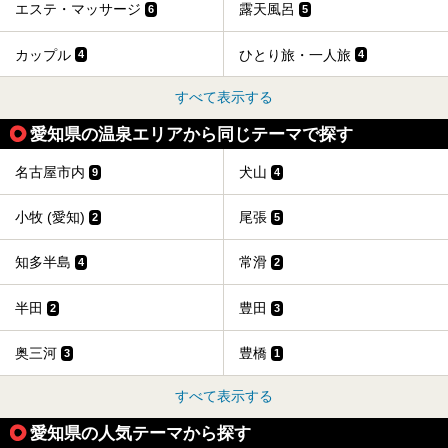
エステ・マッサージ
露天風呂
6
5
カップル
ひとり旅・一人旅
4
4
すべて表示する
愛知県の温泉エリアから同じテーマで探す
名古屋市内
犬山
9
4
小牧 (愛知)
尾張
2
5
知多半島
常滑
4
2
半田
豊田
2
3
奥三河
豊橋
3
1
すべて表示する
愛知県の人気テーマから探す