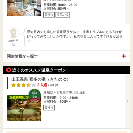
営業時間 10:00～23:00
入浴料金 850円～
日帰り
美肌の湯
愛知県内でも珍しい硫黄温泉があり、皮膚トラブルのある方はぜ
ひ行ってみてはいかがですか。 私の場合は入ってすぐ痒みが治ま
り…
30代 男
性
関連情報から探す
近くのオススメ温泉クーポン
山王温泉 喜多の湯（きたのゆ）
3.6点
/ 40 件
愛知県 / 名古屋市中川区山王
営業時間 9:00～24:00
入浴料金 800円～
日帰り