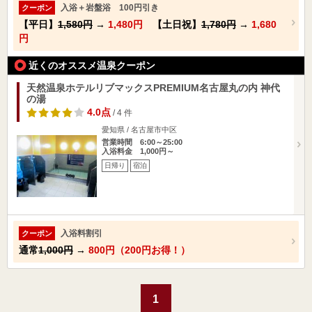
入浴＋岩盤浴 100円引き
クーポン
【平日】
1,580円
→
1,480円
【土日祝】
1,780円
→
1,680
円
近くのオススメ温泉クーポン
天然温泉ホテルリブマックスPREMIUM名古屋丸の内 神代
の湯
4.0点
/ 4 件
愛知県 / 名古屋市中区
営業時間 6:00～25:00
入浴料金 1,000円～
日帰り
宿泊
入浴料割引
クーポン
通常
1,000円
→
800円（200円お得！）
1