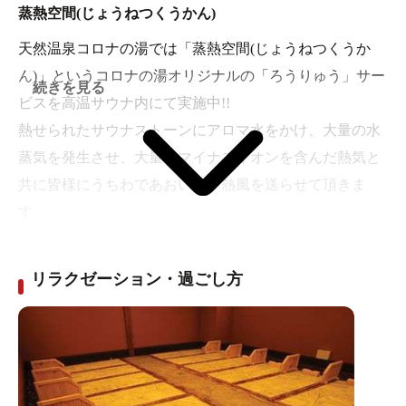
■バイブラバス
蒸熱空間(じょうねつくうかん)
微細の気泡が体全体を優しく刺激し、血行を促進しま
天然温泉コロナの湯では「蒸熱空間(じょうねつくうか
す。
ん)」というコロナの湯オリジナルの「ろうりゅう」サー
■水風呂
続きを見る
ビスを高温サウナ内にて実施中!!
サウナで開いた毛穴を冷水で引き締め、サウナとの相
熱せられたサウナストーンにアロマ水をかけ、大量の水
乗効果で血行を促進。
蒸気を発生させ、大量のマイナスイオンを含んだ熱気と
■電気風呂
共に皆様にうちわであおいで、熱風を送らせて頂きま
体に優しい低周波の電流が体に程よい刺激を与え疲れ
す。
やコリをほぐします。
大量の発汗を促す作用がありますので、体の老廃物を取
■高温サウナ
り除くことはもちろん、新陳代謝が低下している方でも
大人気のロウリュウを毎日開催。高温の熱波により高
リラクゼーション・過ごし方
発汗作用を与えることが出来ます。
い発汗効果が味わえます。
リラックス効果も期待でき、一日の疲れをとってくれる
■スチームサウナ ■寝湯 ■打たせ湯
こと間違いありません!! ぜひお試しくださいませ♪
※開催日時は不定期となりますので、店舗までご連絡下
〔アメニティー〕
さい。