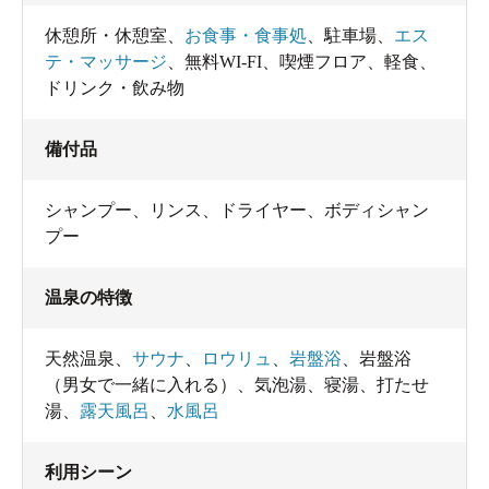
休憩所・休憩室
、
お食事・食事処
、
駐車場
、
エス
テ・マッサージ
、
無料WI-FI
、
喫煙フロア
、
軽食
、
ドリンク・飲み物
備付品
シャンプー
、
リンス
、
ドライヤー
、
ボディシャン
プー
温泉の特徴
天然温泉
、
サウナ
、
ロウリュ
、
岩盤浴
、
岩盤浴
（男女で一緒に入れる）
、
気泡湯
、
寝湯
、
打たせ
湯
、
露天風呂
、
水風呂
利用シーン