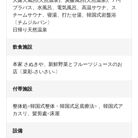
大露天風呂(天然温泉)、炭酸風呂(天然温泉)、バイ
ブラバス、水風呂、電気風呂、高温サウナ、ス
チームサウナ、寝湯、打たせ湯、韓国式岩盤浴
〔チムジルバン〕
日帰り天然温泉
飲食施設
本家 さぬきや、新鮮野菜とフルーツジュースのお
店〔菜彩-さいさい-〕
付帯施設
整体処<韓国式整体・韓国式足底療法> 、韓国式ア
カスリ、髪剪處<床屋
設備