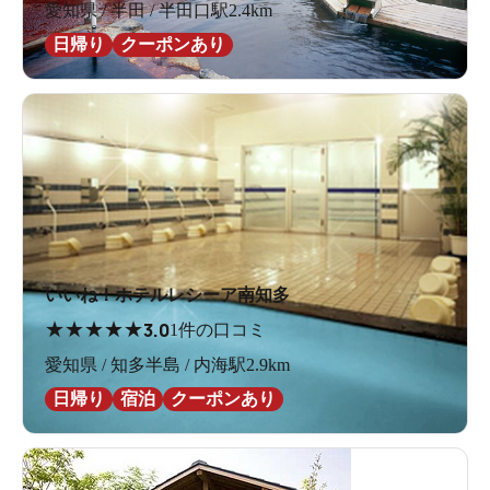
愛知県 / 半田 / 半田口駅2.4km
日帰り
クーポンあり
いいね！ホテルレシーア南知多
★
★
★
★
★
3.0
1件の口コミ
愛知県 / 知多半島 / 内海駅2.9km
日帰り
宿泊
クーポンあり