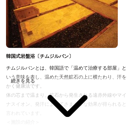
ボディソープ・シャンプー・リンス・ドライヤー無料で
ご利用いただけます。
韓国式岩盤浴〔チムジルバン〕
チムジルバンとは、韓国語で「温めて治療する部屋」と
いう意味を表し、温めた天然鉱石の上に横たわり、汗を
続きを見る
かく健康法です。
体の芯まで温まり、鉱石から発生される遠赤外線やマイ
ナスイオン、発汗によってさまざまな効果が得られると
言われています。
＜施設の紹介＞
美蒸洞〔玉石・トルマリン〕