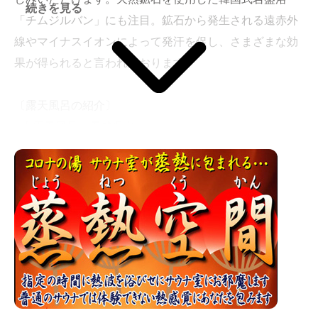
続きを見る
「チムジルバン」にも注目。鉱石から発生される遠赤外
線やマイナスイオンによって発汗を促し、さまざまな効
果が得られると言われております。
〔露天風呂の紹介〕
■大露天風呂（天然温泉）
〔泉質〕 単純温泉（低張性弱アルカリ性低温泉）
〔適応症〕冷え性・リウマチ・腰痛症・神経痛・肩こ
り・打撲・疲労回復・健康増進など
〔大浴場の紹介〕
■炭酸風呂(天然温泉)
きめ細かい炭酸の泡で血流を促進。美肌効果や保湿効
果も有り美容にも効果的。