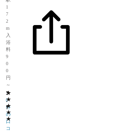
1
7
2
m
入
浴
料
9
0
0
円
～
★
3
3
★
.
0
★
1
件
★
の
★
口
コ