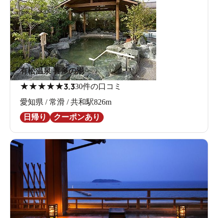
有松温泉 喜多の湯
★
★
★
★
★
3.3
30件の口コミ
愛知県 / 常滑 / 共和駅826m
日帰り
クーポンあり