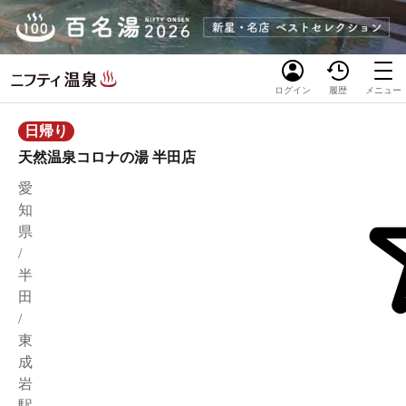
ログイン
履歴
メニュー
日帰り
天然温泉コロナの湯 半田店
愛
知
県
/
半
田
/
東
成
岩
駅