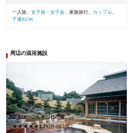
一人旅
、
女子旅・女子会
、
家族旅行
、
カップル
、
子連れOK
周辺の温浴施設
まるは ごんぎつねの湯
★
★
★
★
★
3.7
93件の口コミ