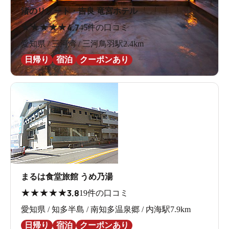
渚のリゾート・吉良 竜宮ホテル
★
★
★
★
★
4.7
45件の口コミ
愛知県 / 三河湾 / 三河鳥羽駅2.4km
日帰り
宿泊
クーポンあり
まるは食堂旅館 うめ乃湯
★
★
★
★
★
3.8
19件の口コミ
愛知県 / 知多半島 / 南知多温泉郷 / 内海駅7.9km
日帰り
宿泊
クーポンあり