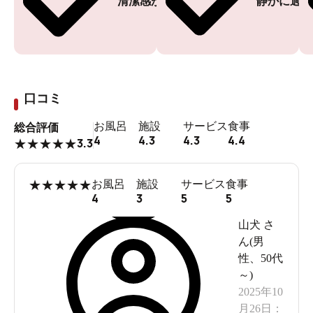
清潔感がある
静かに過ご
口コミ
お風呂
施設
サービス
食事
総合評価
4
4.3
4.3
4.4
3.3
★
★
★
★
★
★
★
★
★
★
お風呂
施設
サービス
食事
4
3
5
5
山犬
さ
ん(
男
性
、
50代
～
)
2025年10
月26日
：