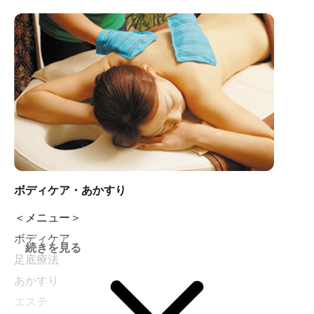
和温洞〔オンドルルーム〕
＜営業時間＞
10：00～23：00(最終受付 22：30)
ボディケア・あかすり
＜メニュー＞
ボディケア
続きを見る
足底療法
あかすり
エステ