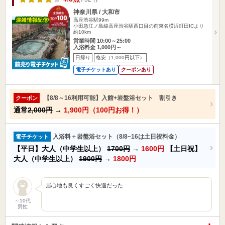
神奈川県 / 大和市
高座渋谷駅99m
小田急江ノ島線高座渋谷駅西口目の前東名横浜町田ICより
約10km
営業時間 10:00～25:00
入浴料金 1,000円～
日帰り
格安（1,000円以下）
電子チケットあり
クーポンあり
【8/8～16利用可能】入館+岩盤浴セット 割引き
クーポン
通常
2,000円
→
1,900円（100円お得！）
入浴料＋岩盤浴セット（8/8~16は土日祝料金）
電子チケット
【平日】大人（中学生以上）
1700円
→
1600円
【土日祝】
大人（中学生以上）
1900円
→
1800円
居心地も良くすごく快適だった
～10代
男性