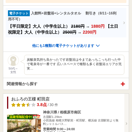
入館料+岩盤浴+レンタルタオル 割引き（8/11~16利
電子チケット
用不可）
【平日限定】大人（中学生以上）
2180円
→
1880円
【土日
祝限定】大人（中学生以上）
2500円
→
2200円
他にも1種類の電子チケットがあります
炭酸泉気持ち良かったです岩盤浴は今まであっちこっち行った中
で竜泉寺が一番です 広いスペースで種類も多く岩盤浴エリアが充
実…
50代～
女性
関連情報から探す
おふろの王様 町田店
3.8点
/ 30 件
神奈川県 / 相模原市南区
古淵駅1.29km
小田急線 相模大野駅前・町田駅、横浜線 古淵駅前より無
料シャトルバス…
営業時間 9:00～24:00