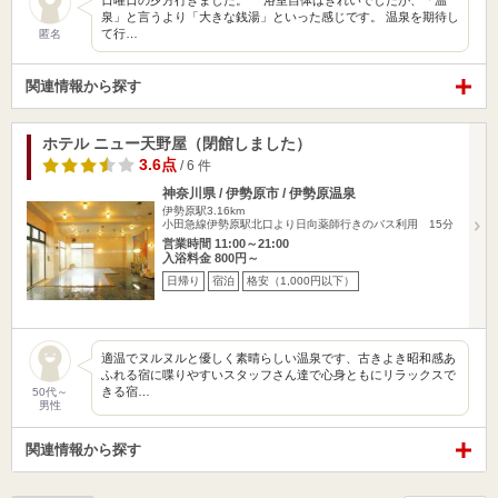
日曜日の夕方行きました。 浴室自体はきれいでしたが、「温
泉」と言うより「大きな銭湯」といった感じです。 温泉を期待し
て行…
匿名
関連情報から探す
ホテル ニュー天野屋（閉館しました）
3.6点
/ 6 件
神奈川県 / 伊勢原市 / 伊勢原温泉
伊勢原駅3.16km
小田急線伊勢原駅北口より日向薬師行きのバス利用 15分
営業時間 11:00～21:00
入浴料金 800円～
日帰り
宿泊
格安（1,000円以下）
適温でヌルヌルと優しく素晴らしい温泉です、古きよき昭和感あ
ふれる宿に喋りやすいスタッフさん達で心身ともにリラックスで
きる宿…
50代～
男性
関連情報から探す