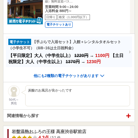
線）無料送迎バス…
営業時間 9:00～24:00
入浴料金 880円～
日帰り
格安（1,000円以下）
電子チケットあり
【手ぶらで入浴セット】入館＋レンタルタオルセット
電子チケット
（小学生不可）（8/8~16は土日祝料金）
【平日限定】大人（中学生以上）
1220円
→
1100円
【土日
祝限定】大人（中学生以上）
1370円
→
1230円
他にも2種類の電子チケットがあります
炭酸のお風呂が良かったです
50代～
男性
関連情報から探す
岩盤温熱おふろの王様 高座渋谷駅前店
4.3点
/ 52 件