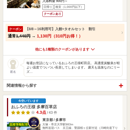
入浴料金 900円～
日帰り
格安（1,000円以下）
クーポンあり
【8/8～16利用可】入館+タオルセット 割引
クーポン
通常
1,440円
→
1,130円（310円お得！）
他にも1種類のクーポンがあります
毎週お世話になっているおふろの王様町田店。 高濃度炭酸泉が程
よい温度でついつい長居してしまいます。 露天も温泉なのにリー
ズ…
匿名
関連情報から探す
今空いています
おふろの王様 多摩百草店
4.3点
/ 43 件
東京都 / 多摩市
大塚・帝京大学駅983m
無料送迎バス 京王線、聖蹟桜ヶ丘駅付近（川崎街道下り