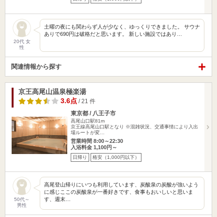
土曜の夜にも関わらず人が少なく、ゆっくりできました。 サウナ
ありで690円は破格だと思います。 新しい施設ではあり…
20代 女
性
関連情報から探す
京王高尾山温泉極楽湯
3.6点
/ 21 件
東京都 / 八王子市
高尾山口駅81m
京王線高尾山口駅となり ※混雑状況、交通事情により入出
場ルートが変…
営業時間 8:00～22:30
入浴料金 1,100円～
日帰り
格安（1,000円以下）
高尾登山帰りにいつも利用しています、炭酸泉の炭酸が強いよう
に感じここの炭酸泉が一番好きです、食事もおいしいと思いま
す、週末…
50代～
男性