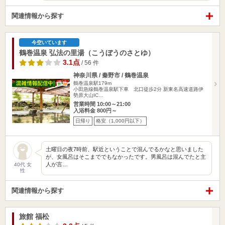
関連情報から探す
今空いています
鶴巻温泉 弘法の里湯（こうぼうのさとゆ）
3.1点
/ 56 件
神奈川県 / 秦野市 / 鶴巻温泉
鶴巻温泉駅179m
小田急線鶴巻温泉駅下車 北口徒歩2分 新東名高速道路伊
勢原大山IC…
営業時間 10:00～21:00
入浴料金 800円～
日帰り
格安（1,000円以下）
土曜日の夜7時前、駅近ということで混んでるかなと思いました
が、女風呂はそこまででもなかったです。男風呂は混んでたと主
人が言…
40代 女
性
関連情報から探す
旅館 福松