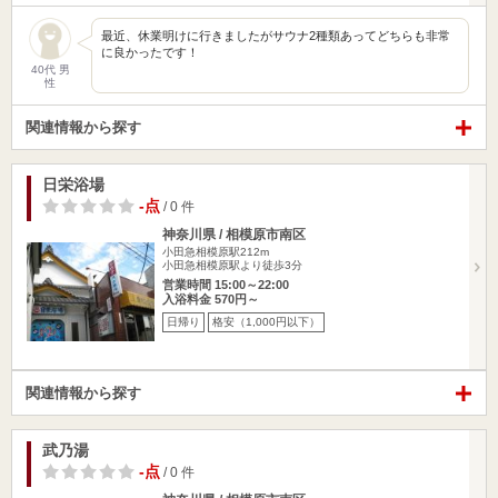
最近、休業明けに行きましたがサウナ2種類あってどちらも非常
に良かったです！
40代 男
性
関連情報から探す
日栄浴場
-点
/ 0 件
神奈川県 / 相模原市南区
小田急相模原駅212m
小田急相模原駅より徒歩3分
営業時間 15:00～22:00
入浴料金 570円～
日帰り
格安（1,000円以下）
関連情報から探す
武乃湯
-点
/ 0 件