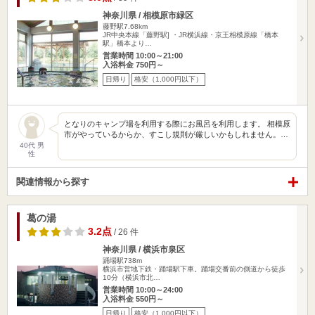
神奈川県 / 相模原市緑区
藤野駅7.68km
JR中央本線「藤野駅] ・JR横浜線・京王相模原線「橋本
駅」橋本より…
営業時間 10:00～21:00
入浴料金 750円～
日帰り
格安（1,000円以下）
となりのキャンプ場を利用する際にお風呂を利用します。 相模原
市がやっているからか、すこし規則が厳しいかもしれません。…
40代 男
性
関連情報から探す
葛の湯
3.2点
/ 26 件
神奈川県 / 横浜市泉区
踊場駅738m
横浜市営地下鉄・踊場駅下車。踊場交番前の側道から徒歩
10分（横浜市北…
営業時間 10:00～24:00
入浴料金 550円～
日帰り
格安（1,000円以下）