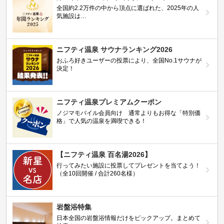
全国約2.2万件の中から頂点に選ばれた、2025年の人
気施設は…
ニフティ温泉 サウナランキング2026
おふろ好きユーザーの投票により、全国No.1サウナが
決定！
ニフティ温泉プレミアムクーポン
ノジマモバイル会員向け 通常よりもお得な「特別価
格」で人気の温泉を満喫できる！
【ニフティ温泉 百名湯2026】
行ってみたい施設に投票してプレゼントを当てよう！
（全10回開催 / 合計260名様）
岩盤浴特集
日本全国の岩盤浴情報だけをピックアップ。まとめて