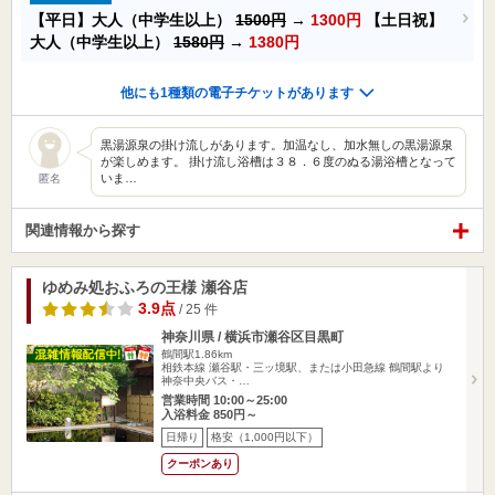
【平日】大人（中学生以上）
1500円
→
1300円
【土日祝】
大人（中学生以上）
1580円
→
1380円
他にも1種類の電子チケットがあります
黒湯源泉の掛け流しがあります。加温なし、加水無しの黒湯源泉
が楽しめます。 掛け流し浴槽は３８．６度のぬる湯浴槽となって
いま…
匿名
関連情報から探す
ゆめみ処おふろの王様 瀬谷店
3.9点
/ 25 件
神奈川県 / 横浜市瀬谷区目黒町
鶴間駅1.86km
相鉄本線 瀬谷駅・三ッ境駅、または小田急線 鶴間駅より
神奈中央バス・…
営業時間 10:00～25:00
入浴料金 850円～
日帰り
格安（1,000円以下）
クーポンあり