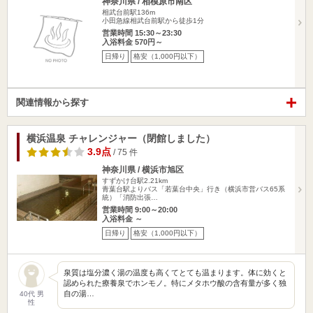
神奈川県 / 相模原市南区
相武台前駅136m
小田急線相武台前駅から徒歩1分
営業時間 15:30～23:30
入浴料金 570円～
日帰り
格安（1,000円以下）
関連情報から探す
横浜温泉 チャレンジャー（閉館しました）
3.9点
/ 75 件
神奈川県 / 横浜市旭区
すずかけ台駅2.21km
青葉台駅よりバス「若葉台中央」行き（横浜市営バス65系
統）「消防出張…
営業時間 9:00～20:00
入浴料金 ～
日帰り
格安（1,000円以下）
泉質は塩分濃く湯の温度も高くてとても温まります。体に効くと
認められた療養泉でホンモノ。特にメタホウ酸の含有量が多く独
自の湯…
40代 男
性