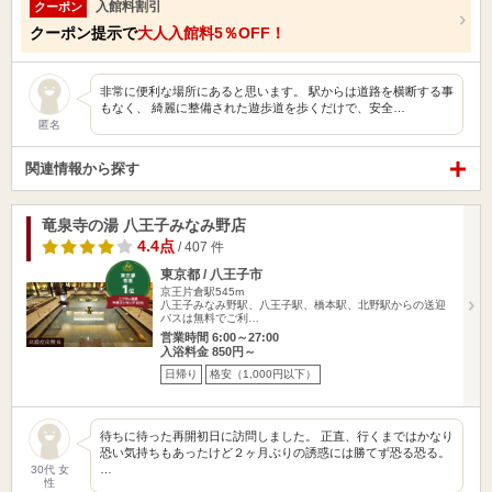
入館料割引
クーポン
クーポン提示で
大人入館料5％OFF！
非常に便利な場所にあると思います。 駅からは道路を横断する事
もなく、 綺麗に整備された遊歩道を歩くだけで、安全…
匿名
関連情報から探す
竜泉寺の湯 八王子みなみ野店
4.4点
/ 407 件
東京都 / 八王子市
京王片倉駅545m
八王子みなみ野駅、八王子駅、橋本駅、北野駅からの送迎
バスは無料でご利…
営業時間 6:00～27:00
入浴料金 850円～
日帰り
格安（1,000円以下）
待ちに待った再開初日に訪問しました。 正直、行くまではかなり
恐い気持ちもあったけど２ヶ月ぶりの誘惑には勝てず恐る恐る。
…
30代 女
性