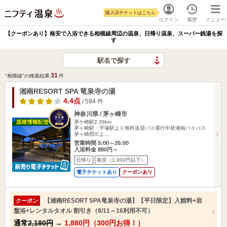
購入済チケットはこちら
ログイン
履歴
メニュー
【クーポンあり】格安で入浴できる相模線周辺の温泉、日帰り温泉、スーパー銭湯を探
す
駅名で探す
31
"相模線"の検索結果
件
湘南RESORT SPA 竜泉寺の湯
4.4点
/ 594 件
神奈川県 / 茅ヶ崎市
茅ケ崎駅2.39km
茅ヶ崎駅・平塚駅より無料送迎バス運行中新湘南バイパス
茅ヶ崎西ICよ…
営業時間 5:00～26:00
入浴料金 880円～
日帰り
格安（1,000円以下）
電子チケットあり
クーポンあり
【湘南RESORT SPA竜泉寺の湯】【平日限定】入館料+岩
クーポン
盤浴+レンタルタオル 割引き（8/11～16利用不可）
通常
2,180円
→
1,880円（300円お得！）