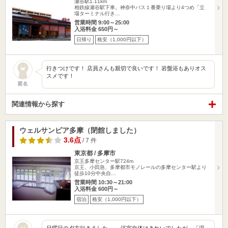
瀬谷駅1.11km
相鉄線瀬谷駅下車。神奈中バス１番乗り場より4つめ「立
場ターミナル行き…
営業時間 9:00～25:00
入浴料金 650円～
日帰り
格安（1,000円以下）
行きつけです！ 店員さんも親切で良いです！ 岩盤浴もありオス
スメです！
匿名
関連情報から探す
ウェルサンピア多摩（閉館しました）
3.6点
/ 7 件
東京都 / 多摩市
京王多摩センター駅724m
京王、小田急、多摩都市モノレールの多摩センター駅より
徒歩10分中央自…
営業時間 10:30～21:00
入浴料金 600円～
宿泊
格安（1,000円以下）