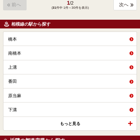
1
/
2
前へ
次へ
(
31
件中 1件～30件を表示)
相模線の駅から探す
橋本
南橋本
上溝
番田
原当麻
下溝
もっと見る