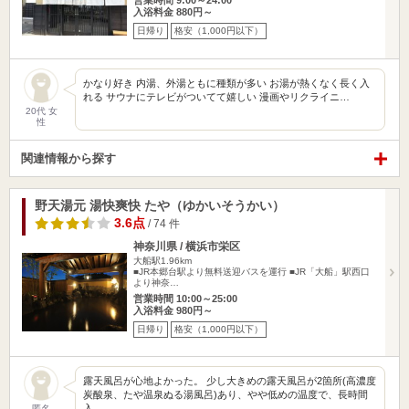
営業時間 9:00～24:00
入浴料金 880円～
日帰り
格安（1,000円以下）
かなり好き 内湯、外湯ともに種類が多い お湯が熱くなく長く入
れる サウナにテレビがついてて嬉しい 漫画やリクライニ…
20代 女
性
関連情報から探す
野天湯元 湯快爽快 たや（ゆかいそうかい）
3.6点
/ 74 件
神奈川県 / 横浜市栄区
大船駅1.96km
■JR本郷台駅より無料送迎バスを運行 ■JR「大船」駅西口
より神奈…
営業時間 10:00～25:00
入浴料金 980円～
日帰り
格安（1,000円以下）
露天風呂が心地よかった。 少し大きめの露天風呂が2箇所(高濃度
炭酸泉、たや温泉ぬる湯風呂)あり、やや低めの温度で、長時間
入…
匿名