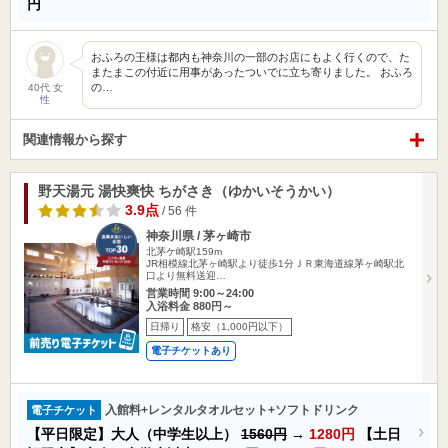
円
おふろの王様は都内も神奈川の一部のお店にもよく行くので、た
またまこの付近に用事があったついでに立ち寄りました。 おふろ
の…
40代 女
性
関連情報から探す
野天湯元 湯快爽快 ちがさき（ゆかいそうかい）
3.9点
/ 56 件
神奈川県 / 茅ヶ崎市
北茅ケ崎駅159m
JR相模線北茅ヶ崎駅より徒歩1分ＪＲ東海道線茅ヶ崎駅北
口より無料送迎…
営業時間 9:00～24:00
入浴料金 880円～
日帰り
格安（1,000円以下）
電子チケットあり
入館料+レンタルタオルセット+ソフトドリンク
電子チケット
【平日限定】大人（中学生以上）
1560円
→
1280円
【土日