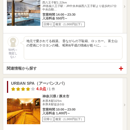
西八王子駅1.22km
JR各線八王子駅・JR中央本線西八王子駅より徒歩約17分
中央自動…
営業時間 14:00～23:30
入浴料金 550円～
日帰り
格安（1,000円以下）
地元で愛されてる銭湯。 昔ながらの下駄箱、ロッカー。 富士山
の壁画にケロヨンの桶。 昭和&平成の情緒が処々に。 …
50代～
指定し
ない
関連情報から探す
URBAN SPA（アーバンスパ）
4.0点
/ 1 件
神奈川県 / 厚木市
本厚木駅325m
本厚木駅徒歩3分
営業時間 10:00～23:00
入浴料金 1,400円～
日帰り
格安（1,000円以下）