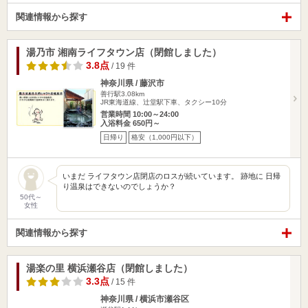
関連情報から探す
湯乃市 湘南ライフタウン店（閉館しました）
3.8点
/ 19 件
神奈川県 / 藤沢市
善行駅3.08km
JR東海道線、辻堂駅下車、タクシー10分
営業時間 10:00～24:00
入浴料金 650円～
日帰り
格安（1,000円以下）
いまだ ライフタウン店閉店のロスが続いています。 跡地に 日帰
り温泉はできないのでしょうか？
50代～
女性
関連情報から探す
湯楽の里 横浜瀬谷店（閉館しました）
3.3点
/ 15 件
神奈川県 / 横浜市瀬谷区