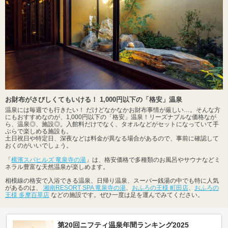
お財布がさびしくてもいける！ 1,000円以下の「格安」温泉
温泉には毎週でも行きたい！ だけどなかなかお財布事情が厳しい…。そんな方
にもおすすめなのが、1,000円以下の「格安」温泉！リーズナブルな価格なが
ら、温泉◎、施設◎。入館料だけでなく、タオルなどがセットになっていて手
ぶらで楽しめる施設も。
土日祝日や特定日、深夜などは料金が異なる場合があるので、事前に確認して
おくのがいいでしょう。
「
横濱スパヒルズ 竜泉寺の湯
」は、格安価格で多種類のお風呂やサウナなどミ
ネラル豊富な天然温泉が楽しめます。
相模線の格安で入浴できる温泉、日帰り温泉、スーパー銭湯の中でも特に人気
があるのは、
湘南RESORT SPA 竜泉寺の湯
、
おふろの王様 町田店
、
おふろの
王様 多摩百草店
などの施設です。ぜひ一度は足を運んでみてください。
第20回ニフティ温泉年間ランキング2025