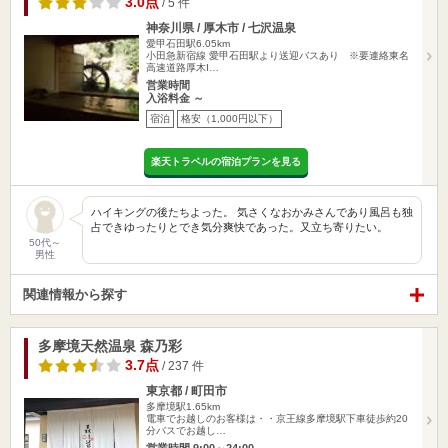
3.0点
/ 5 件
神奈川県 / 厚木市 / 七沢温泉
愛甲石田駅6.05km
小田急新宿線 愛甲石田駅より送迎バスあり ※要連絡東名
高速道路厚木I…
営業時間
入浴料金 ～
宿泊
格安（1,000円以下）
楽天トラベルの宿泊プランを見る
ハイキングの後たちよった。 気さくなおかみさんであり風呂も独
占できゆったりとでき気分爽快であった。又立ち寄りたい。
50代～
男性
関連情報から探す
多摩境天然温泉 森乃彩
3.7点
/ 237 件
東京都 / 町田市
多摩境駅1.65km
電車でお越しのお客様は・・京王線多摩境駅下車徒歩約20
分バスでお越し…