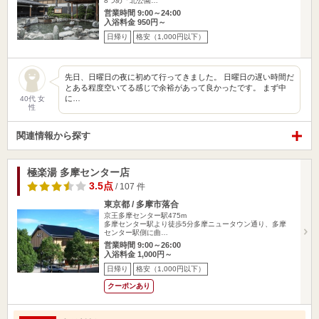
8つめ「北公園…
営業時間 9:00～24:00
入浴料金 950円～
日帰り
格安（1,000円以下）
先日、日曜日の夜に初めて行ってきました。 日曜日の遅い時間だ
とある程度空いてる感じで余裕があって良かったです。 まず中
に…
40代 女
性
関連情報から探す
極楽湯 多摩センター店
3.5点
/ 107 件
東京都 / 多摩市落合
京王多摩センター駅475m
多摩センター駅より徒歩5分多摩ニュータウン通り、多摩
センター駅側に曲…
営業時間 9:00～26:00
入浴料金 1,000円～
日帰り
格安（1,000円以下）
クーポンあり