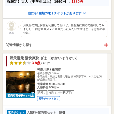
祝限定】大人（中学生以上）
1660円
→
1380円
他にも1種類の電子チケットがあります
お風呂の方は何度も利用してるけど、岩盤浴に初めて挑戦してみ
ました！ 前は８０分￥８００だったみたいですけど、今は前の半
分以…
匿名
関連情報から探す
野天湯元 湯快爽快 ざま（ゆかいそうかい）
3.8点
/ 46 件
神奈川県 / 座間市
相武台前駅1.34km
小田急江ノ島線ご利用の場合 南林間駅下車、バス(ひばり
が丘経由日産行…
営業時間 9:00～24:00
入浴料金 900円～
日帰り
格安（1,000円以下）
電子チケットあり
入館料+館内着セット 割引
電子チケット