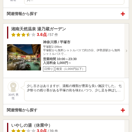
関連情報から探す
湘南天然温泉 湯乃蔵ガーデン
3.6点
/ 57 件
神奈川県 / 平塚市
平塚駅2.08km
平塚駅から無料シャトルバスで約15分、伊勢原駅から無料
シャトルバスで…
営業時間 10:00～23:30
入浴料金 1,000円～
日帰り
格安（1,000円以下）
少し古さはありますが、湯船の種類が豊富な良い施設でした。 七
夕祭りの残り香がある平塚の街を味わいつつ、少し足を伸ばし…
30代 男
性
関連情報から探す
いやしの湯（休業中）
3.0点
/ 39 件