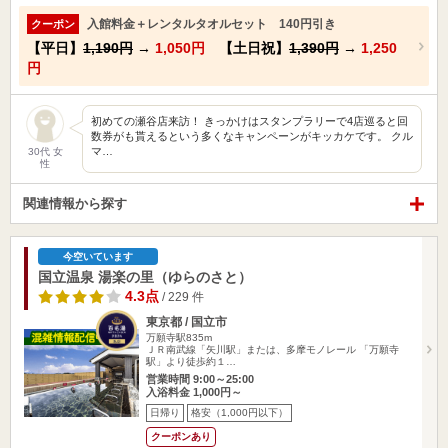
入館料金＋レンタルタオルセット 140円引き
クーポン
【平日】
1,190円
→
1,050円
【土日祝】
1,390円
→
1,250
円
初めての瀬谷店来訪！ きっかけはスタンプラリーで4店巡ると回
数券がも貰えるという多くなキャンペーンがキッカケです。 クル
マ…
30代 女
性
関連情報から探す
今空いています
国立温泉 湯楽の里（ゆらのさと）
4.3点
/ 229 件
東京都 / 国立市
万願寺駅835m
ＪＲ南武線「矢川駅」または、多摩モノレール 「万願寺
駅」より徒歩約１…
営業時間 9:00～25:00
入浴料金 1,000円～
日帰り
格安（1,000円以下）
クーポンあり