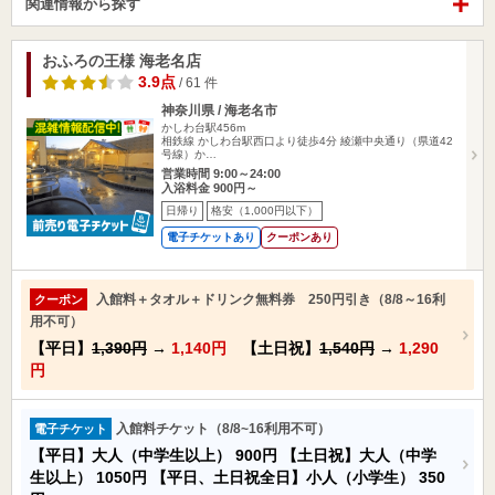
関連情報から探す
おふろの王様 海老名店
3.9点
/ 61 件
神奈川県 / 海老名市
かしわ台駅456m
相鉄線 かしわ台駅西口より徒歩4分 綾瀬中央通り（県道42
号線）か…
営業時間 9:00～24:00
入浴料金 900円～
日帰り
格安（1,000円以下）
電子チケットあり
クーポンあり
入館料＋タオル＋ドリンク無料券 250円引き（8/8～16利
クーポン
用不可）
【平日】
1,390円
→
1,140円
【土日祝】
1,540円
→
1,290
円
入館料チケット（8/8~16利用不可）
電子チケット
【平日】大人（中学生以上）
900円
【土日祝】大人（中学
生以上）
1050円
【平日、土日祝全日】小人（小学生）
350