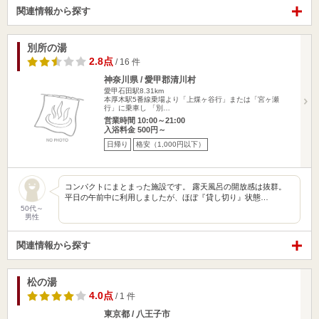
関連情報から探す
別所の湯
2.8点
/ 16 件
神奈川県 / 愛甲郡清川村
愛甲石田駅8.31km
本厚木駅5番線乗場より「上煤ヶ谷行」または「宮ヶ瀬
行」に乗車し 「別…
営業時間 10:00～21:00
入浴料金 500円～
日帰り
格安（1,000円以下）
コンパクトにまとまった施設です。 露天風呂の開放感は抜群。
平日の午前中に利用しましたが、ほぼ『貸し切り』状態…
50代～
男性
関連情報から探す
松の湯
4.0点
/ 1 件
東京都 / 八王子市