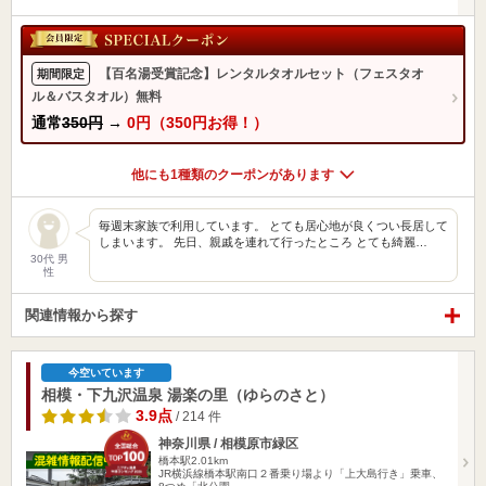
【百名湯受賞記念】レンタルタオルセット（フェスタオ
期間限定
ル＆バスタオル）無料
通常
350円
→
0円（350円お得！）
他にも1種類のクーポンがあります
毎週末家族で利用しています。 とても居心地が良くつい長居して
しまいます。 先日、親戚を連れて行ったところ とても綺麗…
30代 男
性
関連情報から探す
今空いています
相模・下九沢温泉 湯楽の里（ゆらのさと）
3.9点
/ 214 件
神奈川県 / 相模原市緑区
橋本駅2.01km
JR横浜線橋本駅南口２番乗り場より「上大島行き」乗車、