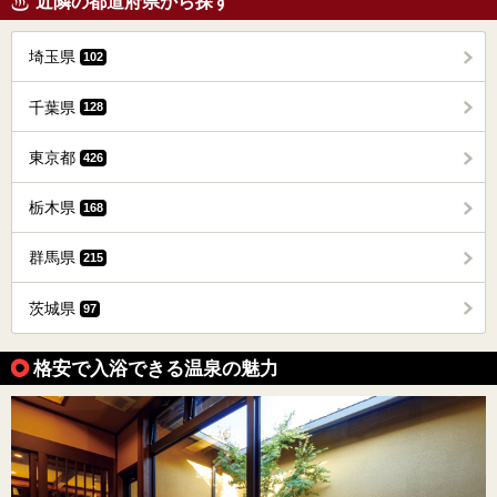
近隣の都道府県から探す
埼玉県
102
千葉県
128
東京都
426
栃木県
168
群馬県
215
茨城県
97
格安で入浴できる温泉の魅力