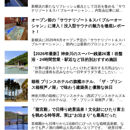
新横浜の新たなリフレッシュ拠点として注目を集める「サウ
ナリゾート＆スパ ブルーオーシャン」。内覧会記事に続
き、今回は実際に体験してみたリアルな様子をレポートしま
す。サウナや水風呂の気持ちよさはもちろん、リラックスス
オープン前の「サウナリゾート＆スパ ブルーオー
ペースの過ごしやすさまで徹底チェック。新横浜エリアで日
シャン」に潜入！没入型サウナの魅力を徹底レポー
常の疲れをリセットしたい人、ライブやスポーツ観戦遠征組
は必見です。
ト！
新横浜に2026年6月オープン予定の「サウナリゾート＆スパ
ブルーオーシャン」。館内には最新のプロジェクションマッ
ピングが多用され、まるで世界を旅しているかのような圧倒
的な“没入感（イマーシブ）”を体験できます。
【2026年最新】神奈川のスーパー銭湯26選！岩盤
浴・24時間営業・駅近など目的別おすすめ施設
「仕事の疲れをリセットしたいけれど遠出する元気はない」
今回は、そんな大注目の施設に一足先にお邪魔し、その全貌
「休日は漫画を読みながら一日中ダラダラ過ごしたい」
を見学させていただきました！
「子ども連れでも気兼ねなく、家事を忘れてリフレッシュし
たい」
サウナ室の中に咲き誇る桜、魚たちが泳ぐ水風呂、そしてバ
箱根 プリンスホテルの旗艦ホテル、「ザ・プリン
リのビーチを思わせる休憩スペース…。驚きの連続だった館
ス箱根芦ノ湖」で味わう建築美と優雅な休日
そんな「癒やされたい」という願いを叶えてくれるのが、神
内の様子をレポートします！
奈川県のスーパー銭湯。
神奈川県の箱根にプリンスホテル（西武プリンスホテルズ＆
神奈川県には、サウナや岩盤浴、一日中遊べるエンタメ施設
リゾーツ）のホテルは、「ザ・プリンス 箱根芦ノ湖」「芦
など、“非日常”を味わえるスーパー銭湯が数多く揃っていま
ノ湖畔 蛸川温泉 龍宮殿」「箱根湯の花プリンスホテル」
す。しかし、選択肢が多いからこそ「どの施設か迷ってしま
「箱根仙石原プリンスホテル」と4軒あり、今回ご紹介する
う」という人も多いはず。
「龍宮殿」で日帰り絶景温泉！文化財にひたり富士
「ザ・プリンス 箱根芦ノ湖」は、その中でもフラッグシッ
を眺める特等席。実は“お泊まり”も最高だった
プ（旗艦）に位置づけられる特別なホテルです。
そこで今回は、神奈川県内の人気施設26選を「安さ」「岩
盤浴・漫画の充実度」「景色の良さ」「高級感」「深夜営
首都圏から日帰りから1泊旅行にぴったりな箱根温泉郷。な
昭和の日本を代表する建築家の一人、村野藤吾が芦ノ湖の畔
業」「駅近」など、目的別に厳選して紹介します。
かでも芦ノ湖の湖畔は人気の高いエリアです。「絶景日帰り
に建てた桃源郷のようなホテルがここ。自家源泉の温泉や、
今の気分にぴったりの施設を見つけて、最高のリフレッシュ