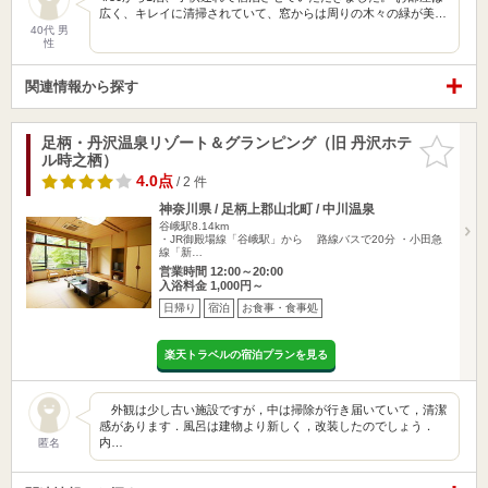
広く、キレイに清掃されていて、窓からは周りの木々の緑が美…
40代 男
性
関連情報から探す
足柄・丹沢温泉リゾート＆グランピング（旧 丹沢ホテ
お気に入
ル時之栖）
りに追加
4.0点
/ 2 件
神奈川県 / 足柄上郡山北町 / 中川温泉
谷峨駅8.14km
・JR御殿場線「谷峨駅」から 路線バスで20分 ・小田急
線「新…
営業時間 12:00～20:00
入浴料金 1,000円～
日帰り
宿泊
お食事・食事処
楽天トラベルの宿泊プランを見る
外観は少し古い施設ですが，中は掃除が行き届いていて，清潔
感があります．風呂は建物より新しく，改装したのでしょう．
内…
匿名