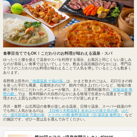
食事目当てでもOK！こだわりのお料理が味わえる温泉・スパ
ゆったりと腰を据えて温泉やスパを利用する場合、お風呂と同じくらい楽しみ
なのが美味しい食事ではないでしょうか。数ある温浴施設のなかには、専門店
クラスのこだわりのお料理が味わえることで人気を博しているところも数多く
あります。
長野県上田市の
「地蔵温泉 十福の湯」
は、かまど炊きのごはん、石臼引きの粉
を使った手打ち蕎麦、石釜焼きのピザ、館内で焼き上げたパンなど、地域の食
材と手作りにこだわったメニューが魅力。また、三重県松阪市の
「松阪温泉 熊
野の郷」
では、熊本阿蘇の大自然のなかにある牧場で生産から流通まで一貫管
理された上質なお肉のステーキやハンバーグが楽しめます。
丹沢・秦野・山北周辺の食事が楽しめる温泉、日帰り温泉、スーパー銭湯の中
でも特に人気があるのは、
【日帰り天然温泉】名水はだの富士見の湯
、
はだ
の・湯河原温泉 万葉の湯
、
ととのいの郷 秦野湯花楽（旧 湯花楽 秦野店）
など
の施設です。ぜひ一度は足を運んでみてください。