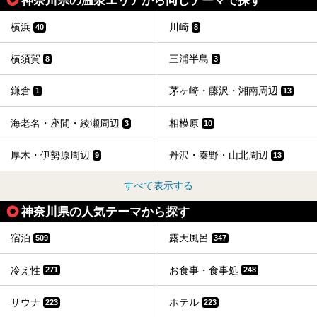
神奈川県の温泉エリアから同じテーマで探す
横浜
川崎
40
8
横須賀
三浦半島
8
3
鎌倉
茅ヶ崎・藤沢・湘南周辺
1
13
海老名・座間・綾瀬周辺
相模原
3
10
厚木・伊勢原周辺
丹沢・秦野・山北周辺
9
13
すべて表示する
神奈川県の人気テーマから探す
宿泊
露天風呂
509
347
冷え性
お食事・食事処
271
248
サウナ
ホテル
223
223