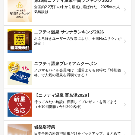
第20回ニフティ温泉年間ランキング2025
全国約2.2万件の中から頂点に選ばれた、2025年の人
気施設は…
ニフティ温泉 サウナランキング2026
おふろ好きユーザーの投票により、全国No.1サウナが
決定！
ニフティ温泉プレミアムクーポン
ノジマモバイル会員向け 通常よりもお得な「特別価
格」で人気の温泉を満喫できる！
【ニフティ温泉 百名湯2026】
行ってみたい施設に投票してプレゼントを当てよう！
（全10回開催 / 合計260名様）
岩盤浴特集
日本全国の岩盤浴情報だけをピックアップ。まとめて