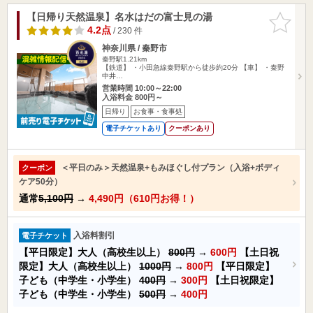
【日帰り天然温泉】名水はだの富士見の湯
お気に入
りに追加
4.2点
/ 230 件
神奈川県 / 秦野市
秦野駅1.21km
【鉄道】 ・小田急線秦野駅から徒歩約20分 【車】 ・秦野
中井…
営業時間 10:00～22:00
入浴料金 800円～
日帰り
お食事・食事処
電子チケットあり
クーポンあり
＜平日のみ＞天然温泉+もみほぐし付プラン（入浴+ボディ
クーポン
ケア50分）
通常
5,100円
→
4,490円（610円お得！）
入浴料割引
電子チケット
【平日限定】大人（高校生以上）
800円
→
600円
【土日祝
限定】大人（高校生以上）
1000円
→
800円
【平日限定】
子ども（中学生・小学生）
400円
→
300円
【土日祝限定】
子ども（中学生・小学生）
500円
→
400円