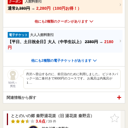
入館料割引
クーポン
通常
2,380円
→
2,280円（100円お得！）
他にも2種類のクーポンがあります
大人入館料割引
電子チケット
【平日、土日祝全日】大人（中学生以上）
2380円
→
2180
円
他にも2種類の電子チケットがあります
丹沢へ登山するのに、前日泊のために利用しました。 ビジネスパ
ック一泊二食付きで9000円のコースです。 お風呂は内風呂が
１…
50代～
男性
関連情報から探す
ととのいの郷 秦野湯花楽（旧 湯花楽 秦野店）
お気に入
りに追加
3.6点
/ 39 件