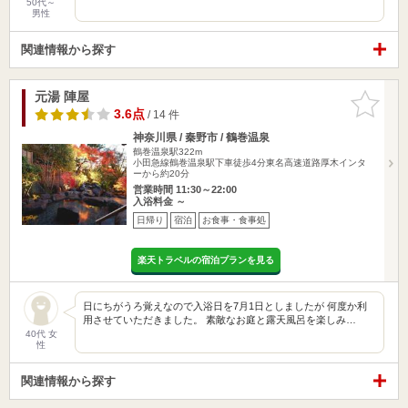
50代～
男性
関連情報から探す
元湯 陣屋
お気に入
りに追加
3.6点
/ 14 件
神奈川県 / 秦野市 / 鶴巻温泉
鶴巻温泉駅322m
小田急線鶴巻温泉駅下車徒歩4分東名高速道路厚木インタ
ーから約20分
営業時間 11:30～22:00
入浴料金 ～
日帰り
宿泊
お食事・食事処
楽天トラベルの宿泊プランを見る
日にちがうろ覚えなので入浴日を7月1日としましたが 何度か利
用させていただきました。 素敵なお庭と露天風呂を楽しみ…
40代 女
性
関連情報から探す