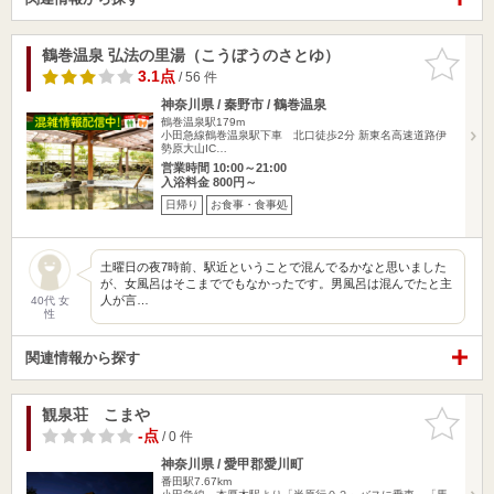
鶴巻温泉 弘法の里湯（こうぼうのさとゆ）
お気に入
りに追加
3.1点
/ 56 件
神奈川県 / 秦野市 / 鶴巻温泉
鶴巻温泉駅179m
小田急線鶴巻温泉駅下車 北口徒歩2分 新東名高速道路伊
勢原大山IC…
営業時間 10:00～21:00
入浴料金 800円～
日帰り
お食事・食事処
土曜日の夜7時前、駅近ということで混んでるかなと思いました
が、女風呂はそこまででもなかったです。男風呂は混んでたと主
人が言…
40代 女
性
関連情報から探す
観泉荘 こまや
お気に入
りに追加
-点
/ 0 件
神奈川県 / 愛甲郡愛川町
番田駅7.67km