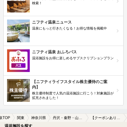
検索！
ニフティ温泉ニュース
温泉にもっと行きたくなる！お得な情報を掲載中
ニフティ温泉 おふろパス
温浴施設をお得に楽しめるサブスクリプションプラン
【ニフティライフスタイル株主優待のご案
内】
株主優待制度で人気の温浴施設に行こう！対象施設が
拡充されました！
泉TOP
関東
神奈川県
丹沢・秦野・山北周辺
【クーポンあり】食事が楽しめる丹沢・秦野・山北周辺の温泉、日帰り温泉、スーパー銭湯おすすめ
温浴施設を探す