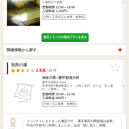
ケ瀬終点下車後、…
営業時間 11:00～19:00
入浴料金 1,100円～
日帰り
宿泊
お食事・食事処
楽天トラベルの宿泊プランを見る
関連情報から探す
別所の湯
お気に入
りに追加
2.8点
/ 16 件
神奈川県 / 愛甲郡清川村
愛甲石田駅8.31km
本厚木駅5番線乗場より「上煤ヶ谷行」または「宮ヶ瀬
行」に乗車し 「別…
営業時間 10:00～21:00
入浴料金 500円～
日帰り
お食事・食事処
コンパクトにまとまった施設です。 露天風呂の開放感は抜群。
平日の午前中に利用しましたが、ほぼ『貸し切り』状態…