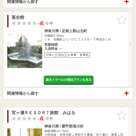
関連情報から探す
落合館
お気に入
りに追加
-点
/ 0 件
神奈川県 / 足柄上郡山北町
谷峨駅5.30km
ＪＲ 谷峨駅よりバスにて２０分～下車徒歩１分
営業時間
入浴料金 ～
日帰り
宿泊
お食事・食事処
楽天トラベルの宿泊プランを見る
関連情報から探す
宮ヶ瀬ＲＥＳＯＲＴ旅館 みはる
お気に入
りに追加
-点
/ 0 件
神奈川県 / 愛甲郡清川村
相模湖駅10.75km
小田急線 本厚木駅→神奈中５番線「宮ケ瀬行」乗車→宮