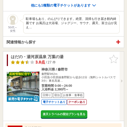
他にも1種類の電子チケットがあります
駐車場もあり、のんびりできます。絶景、清掃も行き届き館内綺
麗です お風呂は大浴場、ジャグジー、サウナ、露天、富士山が見
え…
50代～
女性
関連情報から探す
はだの・湯河原温泉 万葉の湯
お気に入
りに追加
3.8点
/ 27 件
神奈川県 / 秦野市
秦野駅962m
小田急小田原線秦野駅から徒歩12分（無料シャトルバスで
3分）東名高速…
営業時間 0:00～24:00
入浴料金 2,380円～
日帰り
宿泊
お食事・食事処
電子チケットあり
クーポンあり
楽天トラベルの宿泊プランを見る