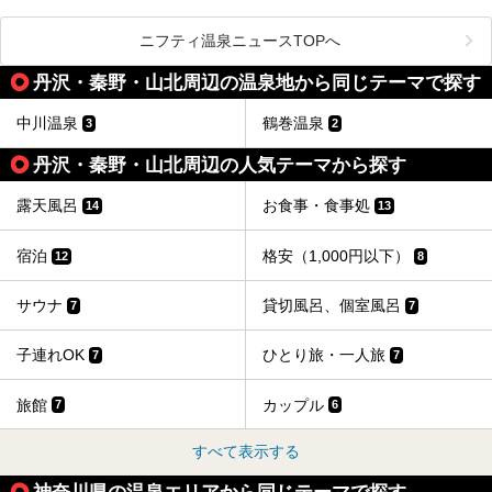
温泉 龍宮殿本館」は、露天風呂から芦ノ湖と富士山の両方
こだわりぬいた食もあわせて、このホテルの魅力をレポート
時間を過ごす参考にしていただけますと幸いです。
が楽しめるまさに眺望自慢の日帰り温泉。
します。
ニフティ温泉ニュースTOPへ
そしてここは全24室の「箱根 芦ノ湖畔蛸川温泉 龍宮殿」と
───
して宿泊もできます。宿泊者は「龍宮殿本館」の営業時間に
提供元：株式会社西武・プリンスホテルズワールドワイド
丹沢・秦野・山北周辺の温泉地から同じテーマで探す
加えて、朝6時からの宿泊者専用時間帯にも「龍宮殿本館」
【PR】
のお風呂が利用できます。
この記事はザ・プリンス 箱根芦ノ湖のPR記事です。
中川温泉
鶴巻温泉
3
2
今回は日帰り温泉としての「絶景日帰り温泉 龍宮殿本館
（以下、龍宮殿本館）」と、旅館としての「箱根 芦ノ湖畔
蛸川温泉 龍宮殿（以下、龍宮殿）」の両方の魅力をたっぷ
丹沢・秦野・山北周辺の人気テーマから探す
りお伝えします！
ここは箱根神社、九頭龍神社、白龍神社、箱根元宮と箱根の
露天風呂
お食事・食事処
4つの神社に囲まれたパワースポットです。
14
13
───
提供元：株式会社西武・プリンスホテルズワールドワイド
宿泊
格安（1,000円以下）
12
8
【PR】
この記事は箱根 芦ノ湖畔蛸川温泉 龍宮殿のPR記事です。
サウナ
貸切風呂、個室風呂
7
7
子連れOK
ひとり旅・一人旅
7
7
旅館
カップル
7
6
すべて表示する