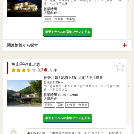
小田急線 本厚木駅より「半原行０２」バスに乗車 「馬
渡」バス停下車徒…
営業時間
入浴料金 ～
宿泊
お食事・食事処
楽天トラベルの宿泊プランを見る
関連情報から探す
魚山亭やまぶき
お気に入
りに追加
3.7点
/ 9 件
神奈川県 / 足柄上郡山北町 / 中川温泉
谷峨駅8.55km
小田急線新松田駅から富士急バス西丹沢、中川行きで50
分、中川温泉入口…
営業時間 10:30～22:00
入浴料金 ～
日帰り
宿泊
お食事・食事処
楽天トラベルの宿泊プランを見る
4/30から1泊、子供連れで宿泊させていただきました。 お部屋は