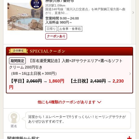
神奈川県 / 秦野市
渋沢駅1.09km
国道246号線「堀川入口交差点」を神戸製鋼工場方面へ曲
がり、直進50…
営業時間 9:00～24:00
入浴料金 980円～
日帰り
お食事・食事処
クーポンあり
【百名湯受賞記念】入館+2Fサウナエリア+選べるソフト
期間限定
クリーム 200円引き
（8/8～16は土日祝＋300円）
【平日】
2,060円
→
1,860円
【土日祝】
2,430円
→
2,230
円
他にも4種類のクーポンがあります
浴室から！エレベーターで!!うすっくらい！ヒーリングサウナが
ありぜひおすすめです。
匿名
関連情報から探す