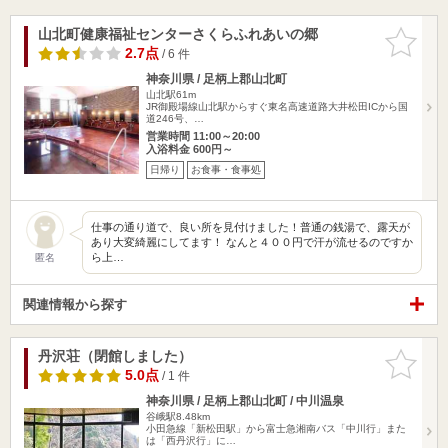
山北町健康福祉センターさくらふれあいの郷
お気に入
りに追加
2.7点
/ 6 件
神奈川県 / 足柄上郡山北町
山北駅61m
JR御殿場線山北駅からすぐ東名高速道路大井松田ICから国
道246号、…
営業時間 11:00～20:00
入浴料金 600円～
日帰り
お食事・食事処
仕事の通り道で、良い所を見付けました！普通の銭湯で、露天が
あり大変綺麗にしてます！ なんと４００円で汗が流せるのですか
ら上…
匿名
関連情報から探す
丹沢荘（閉館しました）
お気に入
りに追加
5.0点
/ 1 件
神奈川県 / 足柄上郡山北町 / 中川温泉
谷峨駅8.48km
小田急線「新松田駅」から富士急湘南バス「中川行」また
は「西丹沢行」に…