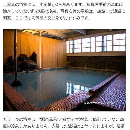
上写真の浴室には、小浴槽が2ヶ所あります。写真左手前の湯船は
沸かしていない約28度の冷泉。写真右奥の湯船は、加熱して適温に
調整。ここでは高低温の交互浴がおすすめです。
もう一つの浴室は、“源泉風呂”と称する大浴場。加温していない28
度の冷泉しかありません。入浴した途端はヒヤッとしますが、通常