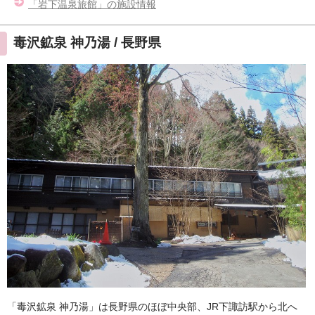
「岩下温泉旅館」の施設情報
毒沢鉱泉 神乃湯 / 長野県
「毒沢鉱泉 神乃湯」は長野県のほぼ中央部、JR下諏訪駅から北へ