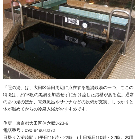
「照の湯」は、大田区蒲田周辺に点在する黒湯銭湯の一つ。ここの
特徴は、約16度の黒湯を加温せずにかけ流した浴槽がある点。通常
のあつ湯のほか、電気風呂やサウナなどの設備が充実。しっかりと
体が温めてからの冷泉入浴がおすすめです。
住所：東京都大田区仲六郷3-23-6
電話番号：090-8490-8272
日帰り入浴時間：(平日)15時～22時、(土日祝日)10時～22時。木曜