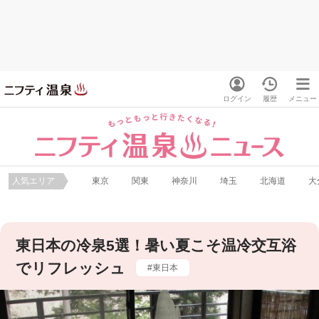
ログイン
履歴
メニュー
人気エリア
東京
関東
神奈川
埼玉
北海道
大
東日本の冷泉5選！暑い夏こそ温冷交互浴
でリフレッシュ
東日本