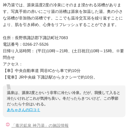
神乃湯では、源泉温度2度の冷泉にそのまま浸かれる浴槽がありま
す。写真手前の赤いにごり湯の浴槽は源泉を加温した湯。奥の小さ
な浴槽が非加熱の浴槽です。ここでも温冷交互浴を繰り返すことに
より、肌を引き締め、心身をリフレッシュすることができます。
住所：長野県諏訪郡下諏訪町社7083
電話番号：0266-27-5526
日帰り入浴時間： (平日)10時～21時、(土日祝日)10時～15時。※要
問合せ
アクセス：
【車】中央自動車道 岡谷ICから車で約10分
【電車】JR中央線 下諏訪駅からタクシーで約10分。
温泉は、源泉2度とかいう非常に冷たい冷泉。だが、我慢して入ると
冷たいけれどこれが気持ち良い。冬だったらきついけど、この季節
だったら十分はいれる。
あちゃさんの口コミ
「毒沢鉱泉 神乃湯」の施設情報