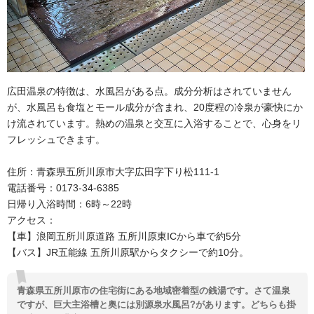
広田温泉の特徴は、水風呂がある点。成分分析はされていません
が、水風呂も食塩とモール成分が含まれ、20度程の冷泉が豪快にか
け流されています。熱めの温泉と交互に入浴することで、心身をリ
フレッシュできます。
住所：青森県五所川原市大字広田字下り松111-1
電話番号：0173-34-6385
日帰り入浴時間：6時～22時
アクセス：
【車】浪岡五所川原道路 五所川原東ICから車で約5分
【バス】JR五能線 五所川原駅からタクシーで約10分。
青森県五所川原市の住宅街にある地域密着型の銭湯です。さて温泉
ですが、巨大主浴槽と奥には別源泉水風呂?があります。どちらも掛