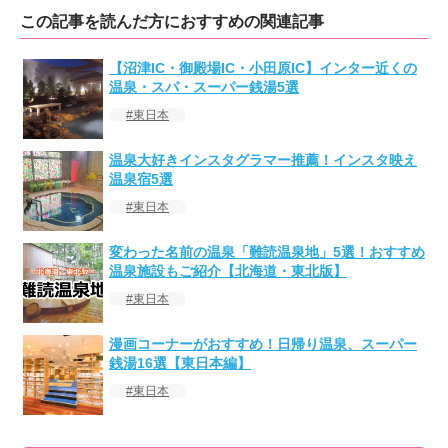
この記事を読んだ方におすすめの関連記事
【沼津IC・御殿場IC・小田原IC】インター近くの
温泉・スパ・スーパー銭湯5選
東日本
温泉大好きインスタグラマー推薦！インスタ映え
温泉宿5選
東日本
変わった名前の温泉「難読温泉地」5選！おすすめ
温泉施設もご紹介【北海道・東北版】
東日本
漫画コーナーがおすすめ！日帰り温泉、スーパー
銭湯16選【東日本編】
東日本