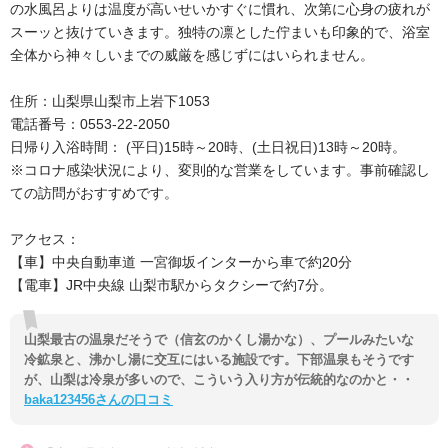
の水風呂よりは温度が高いせいかすぐに慣れ、次第に心身の疲れが
スーッと抜けていきます。独特の凛とした佇まいも印象的で、浴室
全体から神々しいまでの威厳を感じずにはいられません。
住所：山梨県山梨市上岩下1053
電話番号：0553-22-2050
日帰り入浴時間： (平日)15時～20時、(土日祝日)13時～20時。
※コロナ感染状況により、変則的な営業をしています。事前確認し
ての訪問がおすすめです。
アクセス：
【車】中央自動車道 一宮御坂インターから車で約20分
【電車】JR中央線 山梨市駅からタクシーで約7分。
山梨最古の温泉だそうで（信玄のかくし湯かな）、プールみたいな
冷鉱泉と、沸かし湯に交互にはいる施設です。下部温泉もそうです
が、山梨は冷泉が多いので、こういう入り方が伝統的なのかと・・
baka123456さんの口コミ