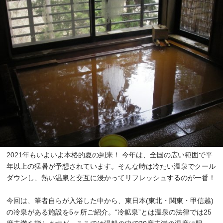
2021年もいよいよ本格的夏の到来！ 今年は、全国の広い範囲で平
年以上の猛暑が予想されています。そんな時は冷たい温泉でクール
ダウンし、熱い温泉と交互に浸かってリフレッシュするのが一番！
今回は、筆者自らが入浴した中から、東日本(東北・関東・甲信越)
の冷泉がある施設を5ヶ所ご紹介。“冷鉱泉”とは温泉の法律では25