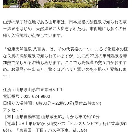
山形の県庁所在地である山形市は、日本屈指の酸性泉で知られる蔵
王温泉をはじめ、天然温泉に大変恵まれた地。市街地にも多くの日
帰り入浴施設が点在しています。
「健康天然温泉 八百坊」は、その代表格の一つ。まるで化粧水の様
な良質の硫酸塩泉で知られていますが、別に約27度の単純温泉を非
加熱で楽しめる浴槽もあります。ここでも高低温の交互浴がおすす
め。お風呂から出ると、驚くほどハリと潤いのある肌へと変貌しま
す！
住所：山形県山形市東青田5-1-1
電話番号：023-624-9800
日帰り入浴時間：6時30分～22時30分(受付22時まで)
アクセス：
【車】山形自動車道 山形蔵王ICよりから車で約10分
【電車】JR山形駅駅から山交バス「ヒルズサンピア」行に乗車(約1
6分)。「東青田一丁目」バス停下車。徒歩5分