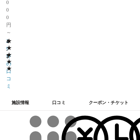
0
0
0
円
～
★
4
2
★
.
9
★
3
件
★
の
★
口
コ
ミ
施設情報
口コミ
クーポン・チケット