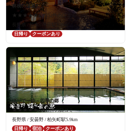
林檎の湯屋おぶ～
★
★
★
★
★
4.7
252件の口コミ
長野県 / 松本 / 平田駅1.9km
日帰り
クーポンあり
ほりでーゆ～四季の郷
★
★
★
★
★
3.6
17件の口コミ
長野県 / 安曇野 / 柏矢町駅5.9km
日帰り
宿泊
クーポンあり