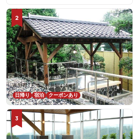
2
クア・アンド・ホテル 信州健康ランド
★
★
★
★
★
4.6
16件の口コミ
長野県 / 松本 / 村井駅424m
日帰り
宿泊
クーポンあり
3