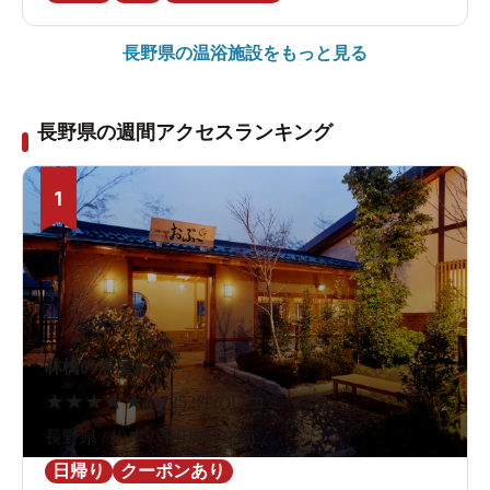
長野県の
温浴施設をもっと見る
長野県の週間アクセスランキング
1
林檎の湯屋おぶ～
★
★
★
★
★
4.7
252件の口コミ
長野県 / 松本 / 平田駅1.9km
日帰り
クーポンあり