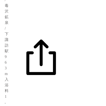
毒
沢
鉱
泉
/
下
諏
訪
駅
9
6
3
m
入
浴
料
1
,