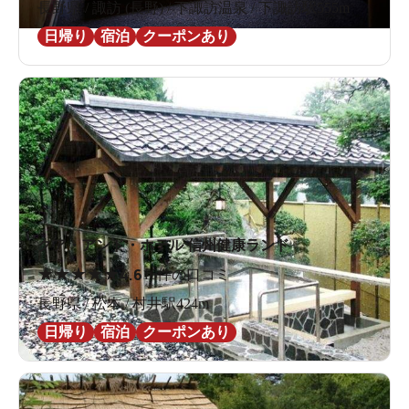
長野県 / 諏訪 (長野) / 下諏訪温泉 / 下諏訪駅555m
日帰り
宿泊
クーポンあり
クア・アンド・ホテル 信州健康ランド
★
★
★
★
★
4.6
16件の口コミ
長野県 / 松本 / 村井駅424m
日帰り
宿泊
クーポンあり