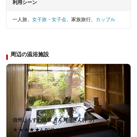
利用シーン
一人旅
、
女子旅・女子会
、
家族旅行
、
カップル
周辺の温浴施設
信州しもすわ温泉 ぎん月（ぎんげつ）
★
★
★
★
★
4.0
7件の口コミ