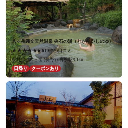
八ヶ岳縄文天然温泉 尖石の湯（とがりいしのゆ）
★
★
★
★
★
4.5
10件の口コミ
長野県 / 八ヶ岳 (長野) / 青柳駅9.1km
日帰り
クーポンあり