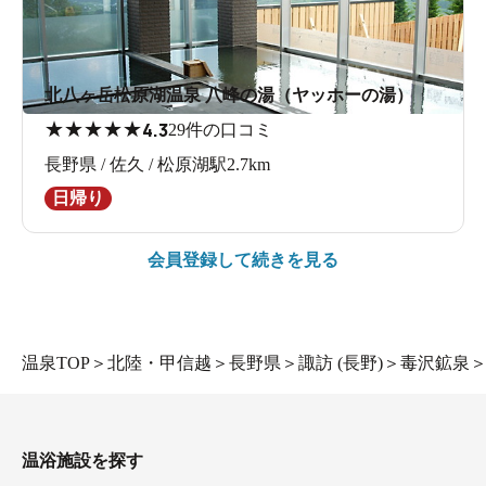
北八ヶ岳松原湖温泉 八峰の湯（ヤッホーの湯）
★
★
★
★
★
4.3
29件の口コミ
長野県 / 佐久 / 松原湖駅2.7km
日帰り
会員登録して続きを見る
温泉TOP
＞
北陸・甲信越
＞
長野県
＞
諏訪 (長野)
＞
毒沢鉱泉
温浴施設を探す