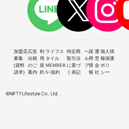
加盟店
広告
利
ライフス
特定商
ヘ
採
運
個人情
募集
出稿
用
タイル
取引法
ル
用
営
報保護
(資料
のご
規
MEMBER
に基づ
プ
情
会
ポリ
請求)
案内
約
S+規約
く表記
報
社
シー
©NIFTY Lifestyle Co., Ltd.