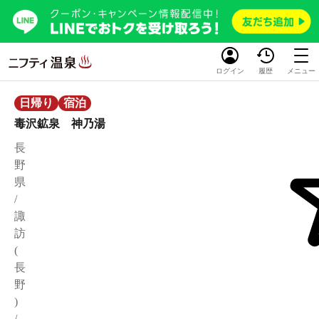
ログイン
履歴
メニュー
日帰り
宿泊
毒沢鉱泉 神乃湯
長
野
県
/
諏
訪
(
長
野
)
/