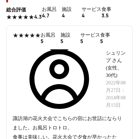
お風呂
施設
サービス
食事
総合評価
4.7
4
4
3.5
4.3
★
★
★
★
★
★
★
★
★
★
お風呂
施設
サービス
食事
5
5
5
5
シュリン
プ
さん
(
女性
、
30代
)
2022年08
月27日
：
2014年08
月15日
諏訪湖の花火大会でこちらの宿にお世話にならり
ました。お風呂トロトロ。
食事は美味しい。花火大会で夕食が早かったた