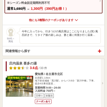
※シーズン料金設定期間利用不可
通常
1,690円
→
1,300円（390円お得！）
他にも3種類のクーポンがあります
今年に入ってから、行きつけの風呂屋はここになりました(笑) 風
呂好きで、リタイア後の楽しみは、妻と週に何度か行く温泉…
50代～
男性
関連情報から探す
庄内温泉 喜多の湯
3.6点
/ 33 件
愛知県 / 名古屋市北区
比良駅1.14km
地下鉄名城線「黒川駅」からバス6分「新川中橋」下車、
徒歩4分東名阪道…
営業時間 9:00～24:00
入浴料金 750円～
日帰り
岩盤浴
クーポンあり