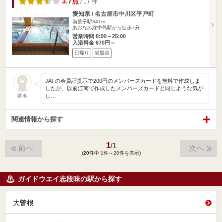
3.7点
/ 17 件
愛知県 / 名古屋市中川区平戸町
南荒子駅341m
あおなみ線中島駅から徒歩7分
営業時間 8:00～25:00
入浴料金 670円～
日帰り
岩盤浴
JAFの会員証提示で200円のメンバーズカードを無料で作成しま
したが、以前江南で作成したメンバーズカードと同じような気が
し…
匿名
関連情報から探す
1
/
1
前へ
次へ
(
20
件中 1件～20件を表示)
ガイドウエイ志段味の駅から探す
大曽根