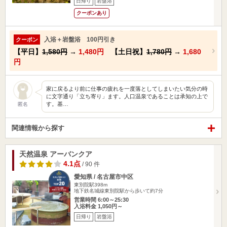
日帰り
岩盤浴
クーポンあり
入浴＋岩盤浴 100円引き
クーポン
【平日】
1,580円
→
1,480円
【土日祝】
1,780円
→
1,680
円
家に戻るより前に仕事の疲れを一度落としてしまいたい気分の時
に文字通り「立ち寄り」ます。人口温泉であることは承知の上で
す。基…
匿名
関連情報から探す
天然温泉 アーバンクア
4.1点
/ 90 件
愛知県 / 名古屋市中区
東別院駅398m
地下鉄名城線東別院駅から歩いて約7分
営業時間 6:00～25:30
入浴料金 1,050円～
日帰り
岩盤浴