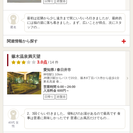
日帰り
岩盤浴
最初は近隣から少し遠方まで実にいろいろ行きましたが、最終的
には福の湯に落ち着きました。まず、広いことが得点、次にスタ
ッフの…
匿名
関連情報から探す
篠木温泉満天望
3.0点
/ 14 件
愛知県 / 春日井市
神領駅1.10km
JR勝川駅からバスで20分、篠木8丁目バス停から徒歩1分
東名高速 春…
営業時間 6:00～24:00
入浴料金 600円～
日帰り
岩盤浴
2、3回ぐらい行きました。 寝転びのお湯があるので最高です 食
事は普通に美味しかったです 普通にお風呂だけでもの…
40代 女
性