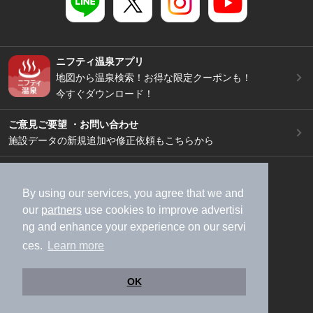
ニフティ温泉アプリ
地図から温泉検索！お得な限定クーポンも！
今すぐダウンロード！
ご意見ご要望 ・お問い合わせ
施設データの新規追加や修正依頼もこちらから
スマートフォン
/
PC
加盟店募集（資料請求）
広告出稿のご案内
By using our services, you agree that we and
our
partners
use cookies to improve advertisi
利用規約
ライフスタイルMEMBERS+規約
ng and enhance your experience on our servi
特定商取引法に基づく表記
ヘルプ
採用情報
ces.
Learn more
運営会社
個人情報保護ポリシー
©NIFTY Lifestyle Co., Ltd.
OK