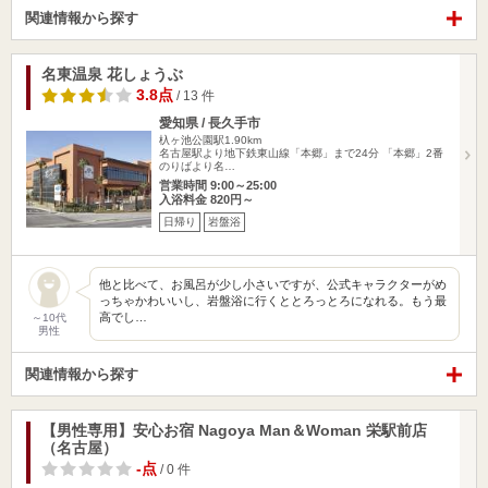
関連情報から探す
名東温泉 花しょうぶ
3.8点
/ 13 件
愛知県 / 長久手市
杁ヶ池公園駅1.90km
名古屋駅より地下鉄東山線「本郷」まで24分 「本郷」2番
のりばより名…
営業時間 9:00～25:00
入浴料金 820円～
日帰り
岩盤浴
他と比べて、お風呂が少し小さいですが、公式キャラクターがめ
っちゃかわいいし、岩盤浴に行くととろっとろになれる。もう最
高でし…
～10代
男性
関連情報から探す
【男性専用】安心お宿 Nagoya Man＆Woman 栄駅前店
（名古屋）
-点
/ 0 件