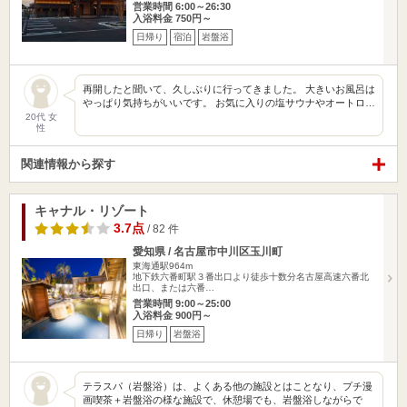
営業時間 6:00～26:30
入浴料金 750円～
日帰り
宿泊
岩盤浴
再開したと聞いて、久しぶりに行ってきました。 大きいお風呂は
やっぱり気持ちがいいです。 お気に入りの塩サウナやオートロ…
20代 女
性
関連情報から探す
キャナル・リゾート
3.7点
/ 82 件
愛知県 / 名古屋市中川区玉川町
東海通駅964m
地下鉄六番町駅３番出口より徒歩十数分名古屋高速六番北
出口、または六番…
営業時間 9:00～25:00
入浴料金 900円～
日帰り
岩盤浴
テラスパ（岩盤浴）は、よくある他の施設とはことなり、プチ漫
画喫茶＋岩盤浴の様な施設で、休憩場でも、岩盤浴しながらで