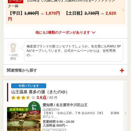
【12時まで入館に限り】入館料110円引き+ソフトドリン
クーポン
ク一杯
【平日】
1,980円
→
1,870円
【土日祝】
2,730円
→
2,620
円
他にも1種類のクーポンがあります
極楽湯ブランドの新コンセプトでしょうか。名古屋にもRAKU SP
Aがオープンしています。公式ホームページからは、女性専用
の…
～10代
男性
関連情報から探す
今空いています
山王温泉 喜多の湯（きたのゆ）
3.6点
/ 40 件
愛知県 / 名古屋市中川区山王
山王駅237m
【電車】「名鉄山王駅」下車 徒歩約5分 【車】 新洲崎
JCTより…
営業時間 9:00～24:00
入浴料金 800円～