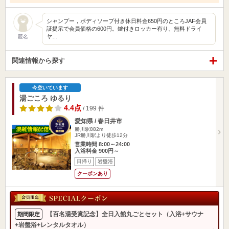
シャンプー，ボディソープ付き休日料金650円のところJAF会員
証提示で会員価格の600円。鍵付きロッカー有り、無料ドライ
ヤ…
匿名
関連情報から探す
今空いています
湯ごころ ゆるり
4.4点
/ 199 件
愛知県 / 春日井市
勝川駅882m
JR勝川駅より徒歩12分
営業時間 8:00～24:00
入浴料金 900円～
日帰り
岩盤浴
クーポンあり
【百名湯受賞記念】全日入館丸ごとセット（入浴+サウナ
期間限定
+岩盤浴+レンタルタオル）