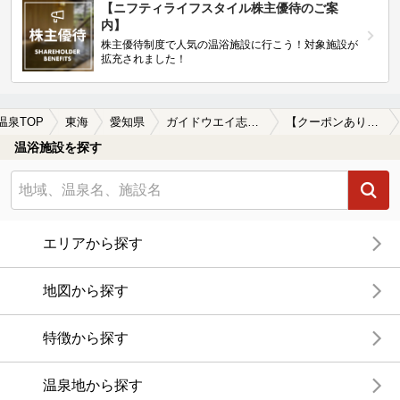
【ニフティライフスタイル株主優待のご案
内】
株主優待制度で人気の温浴施設に行こう！対象施設が
拡充されました！
温泉TOP
東海
愛知県
ガイドウエイ志段味
【クーポンあり】岩盤浴が楽しめるガイドウエイ志段味周辺の温泉、日帰り温泉、スーパー銭湯を探す
温浴施設を探す
エリアから探す
地図から探す
特徴から探す
温泉地から探す