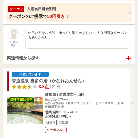
入浴当日料金割引
クーポン
クーポンのご提示で
50円引き！
いろいろなお風呂、ゆっくり楽しめました。 ５０円引きクーポン
もありがたい。
50代～
男性
関連情報から探す
今空いています
香流温泉 喜多の湯（かなれおんせん）
3.8点
/ 21 件
愛知県 / 名古屋市守山区
藤が丘駅1.79km
名鉄 名古屋駅（名鉄バスセンター）よりバス利用 三軒家
停留所下車 北…
営業時間 9:00～24:00
入浴料金 800円～
日帰り
岩盤浴
クーポンあり