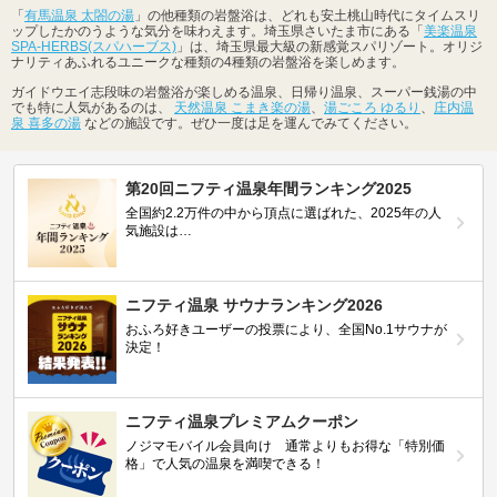
「
有馬温泉 太閤の湯
」の他種類の岩盤浴は、どれも安土桃山時代にタイムスリ
ップしたかのうような気分を味わえます。埼玉県さいたま市にある「
美楽温泉
SPA-HERBS(スパハーブス)
」は、埼玉県最大級の新感覚スパリゾート。オリジ
ナリティあふれるユニークな種類の4種類の岩盤浴を楽しめます。
ガイドウエイ志段味の岩盤浴が楽しめる温泉、日帰り温泉、スーパー銭湯の中
でも特に人気があるのは、
天然温泉 こまき楽の湯
、
湯ごころ ゆるり
、
庄内温
泉 喜多の湯
などの施設です。ぜひ一度は足を運んでみてください。
第20回ニフティ温泉年間ランキング2025
全国約2.2万件の中から頂点に選ばれた、2025年の人
気施設は…
ニフティ温泉 サウナランキング2026
おふろ好きユーザーの投票により、全国No.1サウナが
決定！
ニフティ温泉プレミアムクーポン
ノジマモバイル会員向け 通常よりもお得な「特別価
格」で人気の温泉を満喫できる！