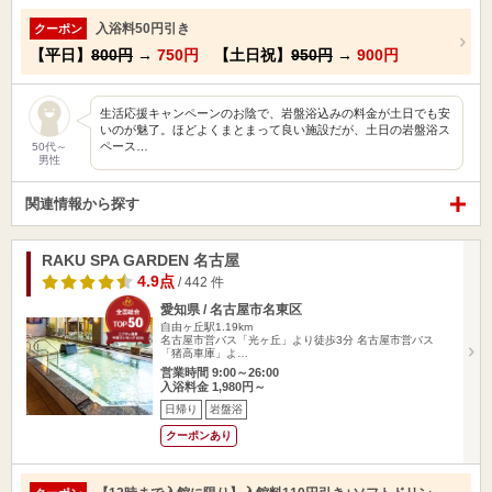
入浴料50円引き
クーポン
【平日】
800円
→
750円
【土日祝】
950円
→
900円
生活応援キャンペーンのお陰で、岩盤浴込みの料金が土日でも安
いのが魅了。ほどよくまとまって良い施設だが、土日の岩盤浴ス
ペース…
50代～
男性
関連情報から探す
RAKU SPA GARDEN 名古屋
4.9点
/ 442 件
愛知県 / 名古屋市名東区
自由ヶ丘駅1.19km
名古屋市営バス「光ヶ丘」より徒歩3分 名古屋市営バス
「猪高車庫」よ…
営業時間 9:00～26:00
入浴料金 1,980円～
日帰り
岩盤浴
クーポンあり