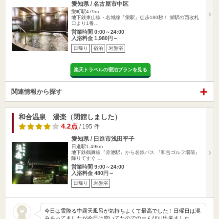
愛知県 / 名古屋市中区
栄町駅479m
地下鉄東山線・名城線「栄駅」徒歩180秒！ 栄駅の西改札
口より1番…
営業時間 0:00～24:00
入浴料金 1,980円～
日帰り
宿泊
岩盤浴
楽天トラベルの宿泊プランを見る
関連情報から探す
和合温泉 湯楽（閉館しました）
4.2点
/ 195 件
愛知県 / 日進市浅田平子
日進駅1.49km
地下鉄鶴舞線『赤池駅』から名鉄バス 『和合ゴルフ場前』
降りてすぐ …
営業時間 9:00～24:00
入浴料金 480円～
日帰り
岩盤浴
今日は雪降る中露天風呂が気持ちよくて最高でした！日曜日は混
みあってましたが今日は空いてたのでのーんびり出来ました。