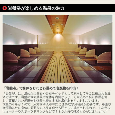
岩盤浴が楽しめる温泉の魅力
「岩盤浴」で身体をじわじわ温めて老廃物を排出！
「岩盤浴」は、温めた天然石や岩石をベッドとして利用してそこに横たわる温
浴方法です。岩盤の遠赤効果で身体を内側からじっくり温めて発汗作用を促
し、蓄積された老廃物を体外へ排出する効果があるといわれています。
大量の汗をかくので、入浴前や入浴中に こまめな水分補給が必要です。毒素や
老廃物以外に身体に必要なミネラル成分も汗として排出されるので、ミネラル
ウォーターやスポーツドリンクなどでミネラル分の補給も心がけましょう。