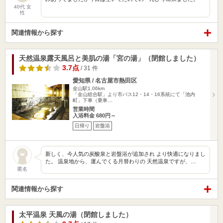
40代 女
性
関連情報から探す
天然温泉露天風呂と美肌の湯「宮の湯」（閉館しました）
3.7点
/ 31 件
愛知県 / 名古屋市熱田区
金山駅1.06km
「金山総合駅」より市バス12・14・16系統にて「池内
町」下車（乗車…
営業時間
入浴料金 680円～
日帰り
岩盤浴
新しく、今人気の炭酸泉と岩盤浴が追加され より快適になりまし
た。 温泉地から、運んでくる月替わりの 天然温泉ですが、…
匿名
関連情報から探す
太平温泉 天風の湯（閉館しました）