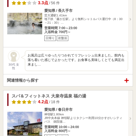
3.3点
/ 56 件
愛知県 / 長久手市
芸大通駅1.41km
地下鉄「藤が丘駅」より無料シャトルバス運行中（8：30
～21：30）…
営業時間 7:00～23:00
入浴料金 700円～
日帰り
岩盤浴
お風呂は広々ゆったりつかれてリフレッシュ出来ました。館内も
落ち着いた感じでよかったです。お食事も美味しくとても満足出
来まし…
30代 女
性
関連情報から探す
スパ＆フィットネス 大泉寺温泉 福の湯
4.2点
/ 18 件
愛知県 / 春日井市
神領駅1.80km
JR中央本線 神領駅よりタクシー利用10分かすがいシティ
バス 病院循…
営業時間 10:00～24:00
入浴料金 800円～