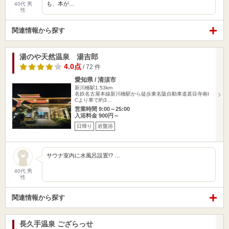
も、本が…
40代 男
性
関連情報から探す
湯のや天然温泉 湯吉郎
4.0点
/ 72 件
愛知県 / 清須市
新川橋駅1.53km
名鉄名古屋本線新川橋駅から徒歩東名阪自動車道甚目寺南I
Cより車で約3…
営業時間 9:00～25:00
入浴料金 900円～
日帰り
岩盤浴
サウナ室内に水風呂設置!? …
40代 男
性
関連情報から探す
長久手温泉 ござらっせ