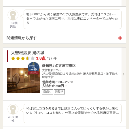
地下800mから湧く泉温25℃の天然温泉です。受付はエスカレー
ターで上がった３階に有り、浴場は更にエレベーターで上がった
５…
～10代
男性
関連情報から探す
大曽根温泉 湯の城
3.8点
/ 37 件
愛知県 / 名古屋市東区
大曽根駅375m
JR大曽根駅南口より徒歩約5分 JR大曽根駅北口・地下鉄名
城線大曽…
営業時間 6:00～25:00
入浴料金 800円～
日帰り
岩盤浴
私は実はココを知るまでは銭湯に入ってゆっくりする事が出来な
い人でした。 ココを知り、仕事上介護福祉士である医療従事者…
40代 男
性