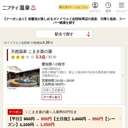
購入済チケットはこちら
ログイン
履歴
メニュー
【クーポンあり】岩盤浴が楽しめるガイドウエイ志段味周辺の温泉、日帰り温泉、スー
パー銭湯を探す
駅名で探す
20
"ガイドウエイ志段味"の検索結果
件
天然温泉 こまき楽の湯
3.3点
/ 35 件
愛知県 / 小牧市
小牧口駅891m
名鉄小牧線｢小牧口」駅より徒歩約15分名古屋高速小牧線
小牧南出口よ…
営業時間 10:00～24:00
入浴料金 950円～
日帰り
岩盤浴
クーポンあり
＜こまき楽の湯＞入泉料50円引き
クーポン
【平日】
950円
→
900円
【土日祝】
1,000円
→
950円
【シー
ズン】
1,100円
→
1,050円