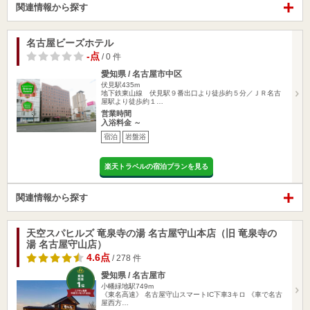
関連情報から探す
名古屋ビーズホテル
-点
/ 0 件
愛知県 / 名古屋市中区
伏見駅435m
地下鉄東山線 伏見駅９番出口より徒歩約５分／ＪＲ名古
屋駅より徒歩約１…
営業時間
入浴料金 ～
宿泊
岩盤浴
楽天トラベルの宿泊プランを見る
関連情報から探す
天空スパヒルズ 竜泉寺の湯 名古屋守山本店（旧 竜泉寺の
湯 名古屋守山店）
4.6点
/ 278 件
愛知県 / 名古屋市
小幡緑地駅749m
《東名高速》 名古屋守山スマートIC下車3キロ 《車で名古
屋西方…