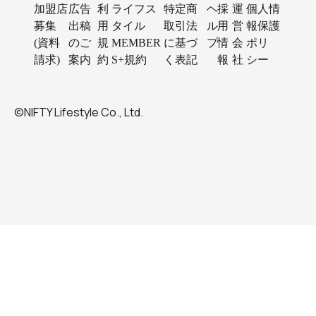
加盟店
広告
利
ライフス
特定商
ヘ
採
運
個人情
募集
出稿
用
タイル
取引法
ル
用
営
報保護
(資料
のご
規
MEMBER
に基づ
プ
情
会
ポリ
請求)
案内
約
S+規約
く表記
報
社
シー
©NIFTY Lifestyle Co., Ltd.