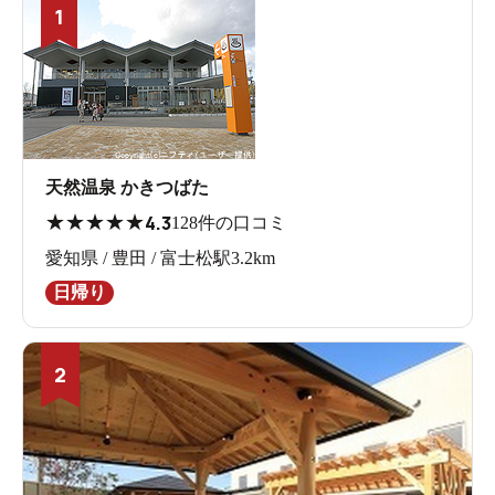
1
天然温泉 かきつばた
★
★
★
★
★
4.3
128件の口コミ
愛知県 / 豊田 / 富士松駅3.2km
日帰り
2