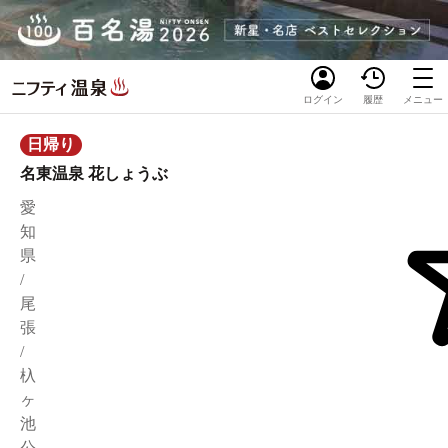
ログイン
履歴
メニュー
日帰り
名東温泉 花しょうぶ
愛
知
県
/
尾
張
/
杁
ヶ
池
公