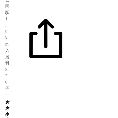
園
駅
1
.
9
k
m
入
浴
料
8
2
0
円
～
★
3
1
★
.
3
★
8
件