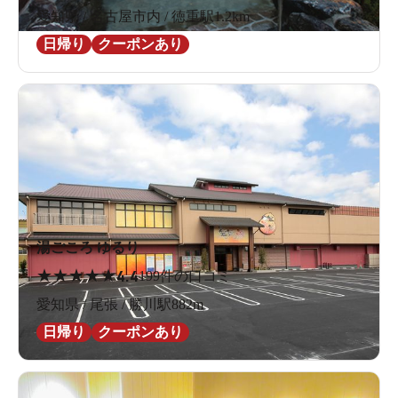
愛知県 / 名古屋市内 / 徳重駅1.2km
日帰り
クーポンあり
湯ごころ ゆるり
★
★
★
★
★
4.4
199件の口コミ
愛知県 / 尾張 / 勝川駅882m
日帰り
クーポンあり