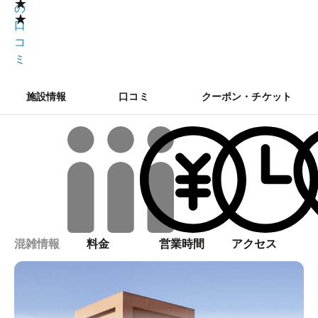
★
の
★
口
コ
ミ
施設情報
口コミ
クーポン・チケット
混雑情報
料金
営業時間
アクセス