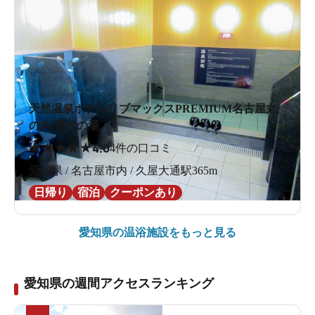
天然温泉ホテルリブマックスPREMIUM名古屋丸
の内 神代の湯
★
★
★
★
★
4.0
4件の口コミ
愛知県 / 名古屋市内 / 久屋大通駅365m
日帰り
宿泊
クーポンあり
愛知県の
温浴施設をもっと見る
愛知県の週間アクセスランキング