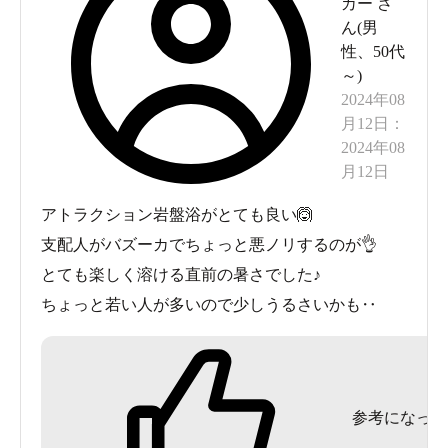
カー
さ
ん(
男
性
、
50代
～
)
2024年08
月12日
：
2024年08
月12日
アトラクション岩盤浴がとても良い🙆
支配人がバズーカでちょっと悪ノリするのが👌
とても楽しく溶ける直前の暑さでした♪
ちょっと若い人が多いので少しうるさいかも‥
参考になった