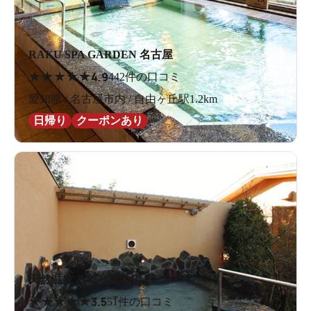
RAKU SPA GARDEN 名古屋
★
★
★
★
★
4.9
442件の口コミ
愛知県 / 名古屋市内 / 自由ヶ丘駅1.2km
日帰り
クーポンあり
天然温泉 みどり楽の湯
★
★
★
★
★
3.5
51件の口コミ