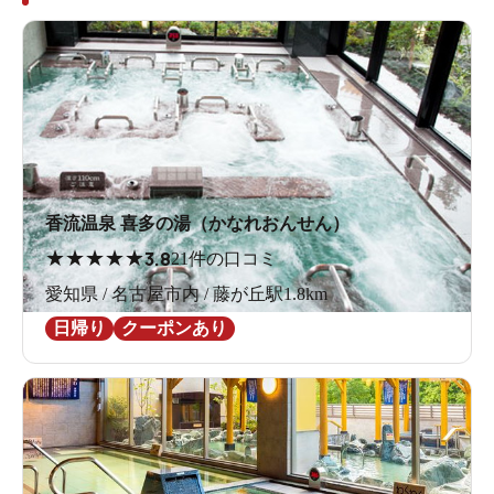
香流温泉 喜多の湯（かなれおんせん）
★
★
★
★
★
3.8
21件の口コミ
愛知県 / 名古屋市内 / 藤が丘駅1.8km
日帰り
クーポンあり