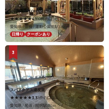
ゆのゆ TOYOHASHI
★
★
★
★
★
4.1
99件の口コミ
愛知県 / 豊橋 / 運動公園前駅1.6km
日帰り
クーポンあり
3
スパアクアス湯友楽
★
★
★
★
★
3.3
3件の口コミ
愛知県 / 尾張 / 開明駅481m