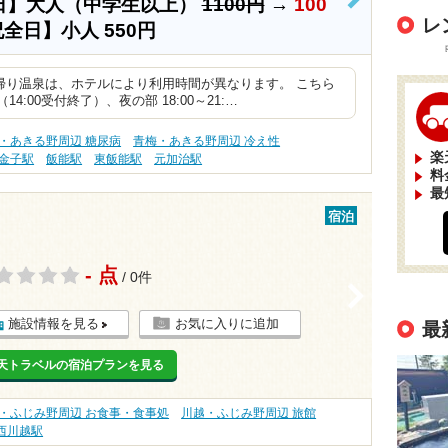
日】大人（中学生以上）
1100円
→
100
>
レ
祝全日】小人
550円
帰り温泉は、ホテルにより利用時間が異なります。 こちら
 （14:00受付終了）、夜の部 18:00～21:…
・あきる野周辺 糖尿病
青梅・あきる野周辺 冷え性
楽
金子駅
飯能駅
東飯能駅
元加治駅
料
最
宿泊
- 点
/ 0件
>
施設情報を見る
お気に入りに追加
最
天トラベルの宿泊プランを見る
・ふじみ野周辺 お食事・食事処
川越・ふじみ野周辺 旅館
西川越駅