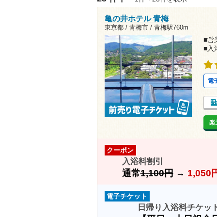
亀の井ホテル 青梅
東京都 / 青梅市 /
青梅駅760m
■営業
■入
電
楽
クーポン
入浴料割引
通常
1,100円
→
1,05
電子チケット
日帰り入浴料チケッ