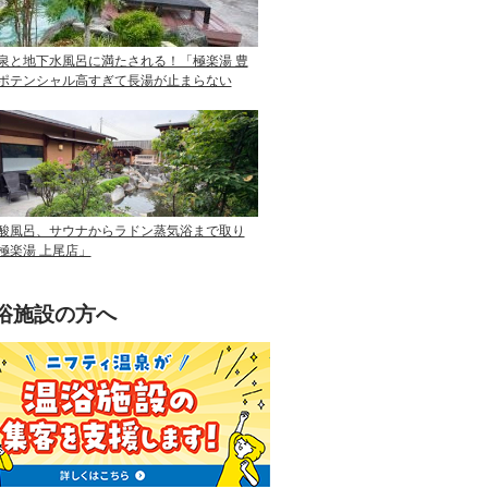
泉と地下水風呂に満たされる！「極楽湯 豊
ポテンシャル高すぎて長湯が止まらない
酸風呂、サウナからラドン蒸気浴まで取り
極楽湯 上尾店」
浴施設の方へ
ニフティ温泉を使って手軽に集