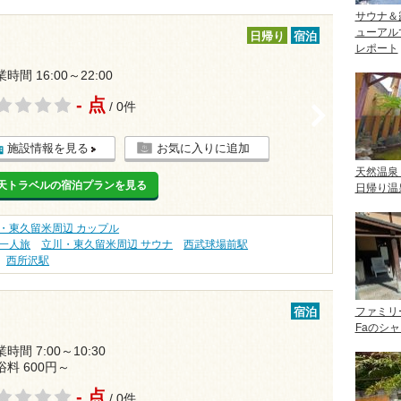
サウナ＆
ューアル
日帰り
宿泊
レポート
時間 16:00～22:00
- 点
/ 0件
>
施設情報を見る
お気に入りに追加
天然温泉
天トラベルの宿泊プランを見る
日帰り温
・東久留米周辺 カップル
一人旅
立川・東久留米周辺 サウナ
西武球場前駅
西所沢駅
ファミリ
宿泊
Faのシ
時間 7:00～10:30
浴料 600円～
- 点
/ 0件