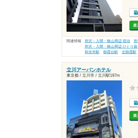
楽
関連情報
所沢・入間・狭山周辺 宿泊
所
所沢・入間・狭山周辺 ひとり旅
和光市駅
朝霞台駅
北朝霞駅
立川アーバンホテル
東京都 / 立川市 /
立川駅197m
楽