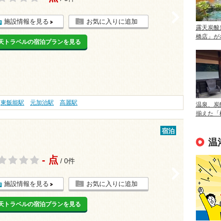
>
施設情報を見る
お気に入りに追加
露天炭酸
橋店」が
天トラベルの宿泊プランを見る
東飯能駅
元加治駅
高麗駅
温泉、炭
揃えた「
宿泊
温
- 点
/ 0件
>
施設情報を見る
お気に入りに追加
天トラベルの宿泊プランを見る