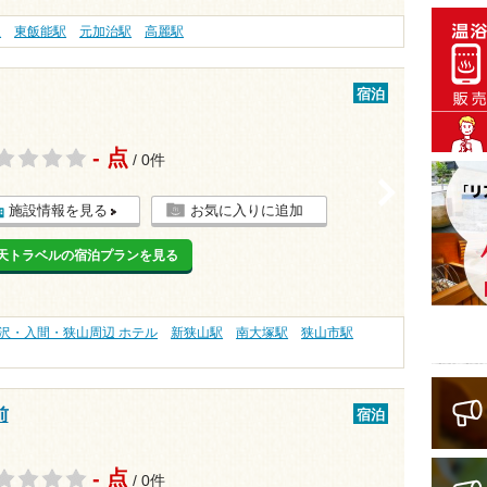
駅
東飯能駅
元加治駅
高麗駅
宿泊
- 点
/ 0件
>
施設情報を見る
お気に入りに追加
天トラベルの宿泊プランを見る
沢・入間・狭山周辺 ホテル
新狭山駅
南大塚駅
狭山市駅
前
宿泊
- 点
/ 0件