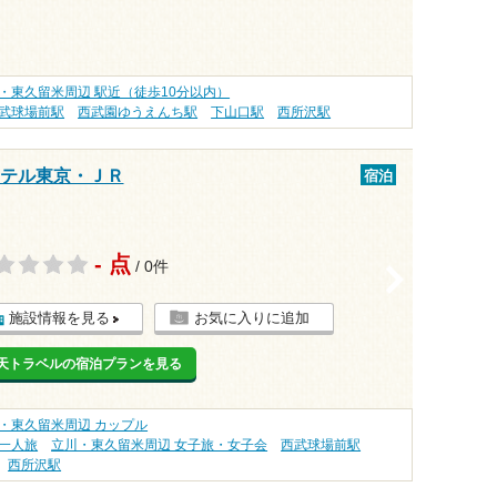
・東久留米周辺 駅近（徒歩10分以内）
武球場前駅
西武園ゆうえんち駅
下山口駅
西所沢駅
ホテル東京・ＪＲ
宿泊
- 点
/ 0件
>
施設情報を見る
お気に入りに追加
天トラベルの宿泊プランを見る
・東久留米周辺 カップル
一人旅
立川・東久留米周辺 女子旅・女子会
西武球場前駅
西所沢駅