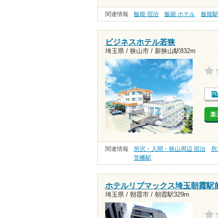
関連情報
飯能 宿泊
飯能 ホテル
飯能
ビジネスホテル若狭
埼玉県 / 狭山市 /
新狭山駅832m
楽
関連情報
所沢・入間・狭山周辺 宿泊
所
笠幡駅
ホテルリブマックス埼玉朝霞駅
埼玉県 / 朝霞市 /
朝霞駅329m