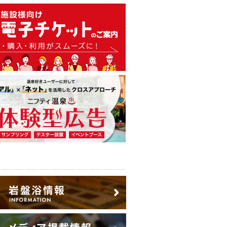
温泉・日帰り温泉・スーパー銭
広告出稿のご案内