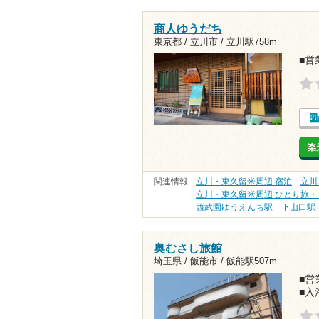
商人ゆうだち
東京都 / 立川市 /
立川駅758m
■営業
楽
関連情報
立川・東久留米周辺 宿泊
立川
立川・東久留米周辺 ひとり旅・
西武園ゆうえんち駅
下山口駅
奥むさし旅館
埼玉県 / 飯能市 /
飯能駅507m
■営業
■入