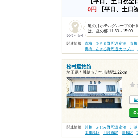
【平日、土日祝全
0円
【平日、土日
亀の井ホテルグループの日
は、昼の部 11:30～15:00
50代～ 女性
関連情報
青梅・あきる野周辺 宿泊
青梅
青梅・あきる野周辺 カップル
松村屋旅館
埼玉県 / 川越市 /
本川越駅1.22km
楽
関連情報
川越・ふじみ野周辺 宿泊
川越
本川越駅
川越市駅
川越駅