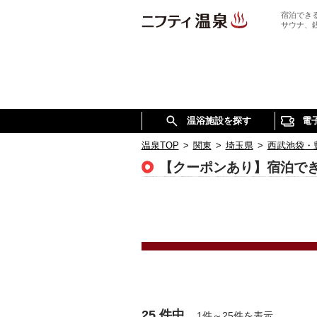
宿泊でき
サウナ、
温浴施設を探す
電
温泉TOP
>
関東
>
埼玉県
>
西武池袋・
【クーポンあり】宿泊で
25 件中
1件～25件を表示