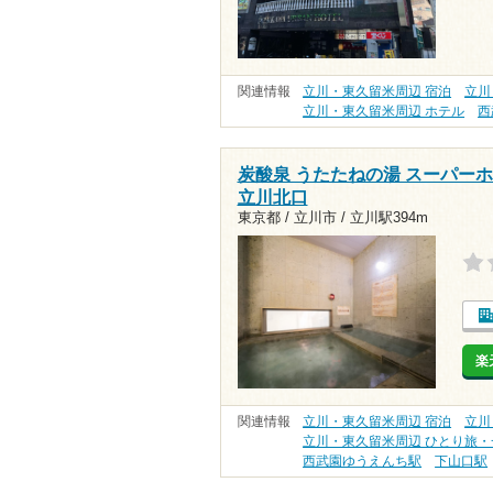
関連情報
立川・東久留米周辺 宿泊
立川
立川・東久留米周辺 ホテル
西
炭酸泉 うたたねの湯 スーパー
立川北口
東京都 / 立川市 /
立川駅394m
楽
関連情報
立川・東久留米周辺 宿泊
立川
立川・東久留米周辺 ひとり旅・
西武園ゆうえんち駅
下山口駅