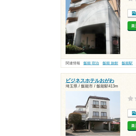
楽
関連情報
飯能 宿泊
飯能 旅館
飯能駅
ビジネスホテルおがわ
埼玉県 / 飯能市 /
飯能駅413m
楽