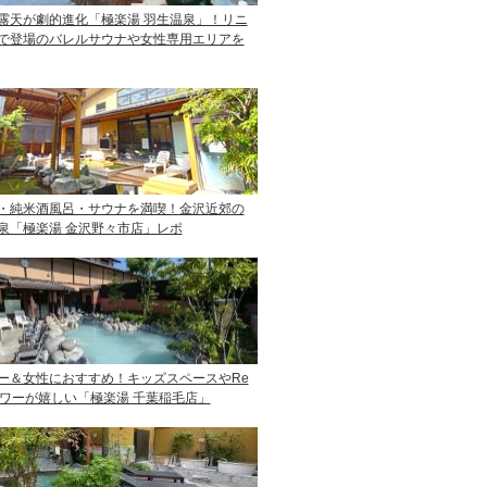
露天が劇的進化「極楽湯 羽生温泉」！リニ
で登場のバレルサウナや女性専用エリアを
・純米酒風呂・サウナを満喫！金沢近郊の
泉「極楽湯 金沢野々市店」レポ
ー＆女性におすすめ！キッズスペースやRe
ャワーが嬉しい「極楽湯 千葉稲毛店」