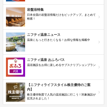
岩盤浴特集
日本全国の岩盤浴情報だけをピックアップ。まとめて
検索！
ニフティ温泉ニュース
温泉にもっと行きたくなる！お得な情報を掲載中
ニフティ温泉 おふろパス
温浴施設をお得に楽しめるサブスクリプションプラン
【ニフティライフスタイル株主優待のご案
内】
株主優待制度で人気の温浴施設に行こう！対象施設が
拡充されました！