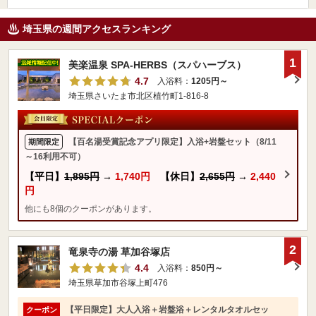
埼玉県の週間アクセスランキング
1
美楽温泉 SPA-HERBS（スパハーブス）
4.7
入浴料：
1205円～
埼玉県さいたま市北区植竹町1-816-8
【百名湯受賞記念アプリ限定】入浴+岩盤セット（8/11
期間限定
～16利用不可）
【平日】
1,895円
→
1,740円
【休日】
2,655円
→
2,440
円
他にも8個のクーポンがあります。
2
竜泉寺の湯 草加谷塚店
4.4
入浴料：
850円～
埼玉県草加市谷塚上町476
【平日限定】大人入浴＋岩盤浴＋レンタルタオルセッ
クーポン