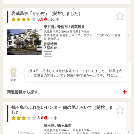
岩蔵温泉「かわ村」（閉館しました）
お気に入
りに追加
3.9点
/ 10 件
東京都 / 青梅市 / 岩蔵温泉
武蔵横手駅6.59km
飯能駅3.74km
西武池袋線 飯能駅よりバス・タクシーにて約15分JR青梅
線 青梅駅よ…
営業時間
入浴料金 ～
宿泊
1月３日、日帰りで３世代家族で行ってまいりました。 部屋は広
く、従業員の皆様もとても好感が持て良かったです。 料金は、…
匿名
関連情報から探す
鶴ヶ島市ふれあいセンター 鶴の里ふろいで（閉館しま
お気に入
した）
りに追加
3.0点
/ 3 件
埼玉県 / 鶴ヶ島市
武蔵横手駅9.66km
一本松駅1.55km
東武東上線坂戸駅南口・鶴ヶ島駅・若葉駅、東武越生線一