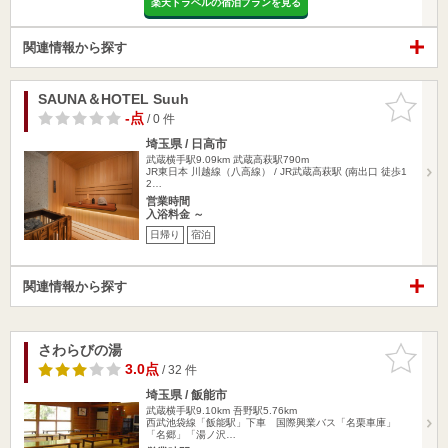
楽天トラベルの宿泊プランを見る
関連情報から探す
SAUNA＆HOTEL Suuh
お気に入
りに追加
-点
/ 0 件
埼玉県 / 日高市
武蔵横手駅9.09km
武蔵高萩駅790m
JR東日本 川越線（八高線） / JR武蔵高萩駅 (南出口 徒歩1
2…
営業時間
入浴料金 ～
日帰り
宿泊
関連情報から探す
さわらびの湯
お気に入
りに追加
3.0点
/ 32 件
埼玉県 / 飯能市
武蔵横手駅9.10km
吾野駅5.76km
西武池袋線「飯能駅」下車 国際興業バス「名栗車庫」
「名郷」「湯ノ沢…