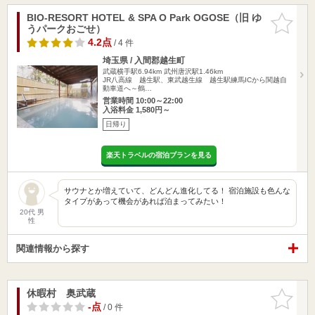
BIO-RESORT HOTEL & SPA O Park OGOSE（旧 ゆ
お気に入
うパークおごせ）
りに追加
4.2点
/ 4 件
埼玉県 / 入間郡越生町
武蔵横手駅6.94km
武州唐沢駅1.46km
JR八高線 越生駅、東武越生線 越生駅練馬ICから関越自
動車道へ～鶴…
営業時間 10:00～22:00
入浴料金 1,580円～
日帰り
楽天トラベルの宿泊プランを見る
サウナとか増えていて、どんどん進化してる！ 宿泊施設も色んな
タイプがあって機会があれば泊まってみたい！
20代 男
性
関連情報から探す
休暇村 奥武蔵
お気に入
りに追加
-点
/ 0 件