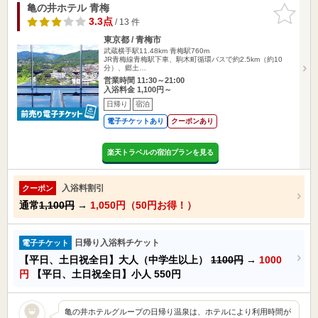
亀の井ホテル 青梅
お気に入
りに追加
3.3点
/ 13 件
東京都 / 青梅市
武蔵横手駅11.48km
青梅駅760m
JR青梅線青梅駅下車、駒木町循環バスで約2.5km（約10
分）、郷土…
営業時間 11:30～21:00
入浴料金 1,100円～
日帰り
宿泊
電子チケットあり
クーポンあり
楽天トラベルの宿泊プランを見る
入浴料割引
クーポン
通常
1,100円
→
1,050円（50円お得！）
日帰り入浴料チケット
電子チケット
【平日、土日祝全日】大人（中学生以上）
1100円
→
1000
円
【平日、土日祝全日】小人
550円
亀の井ホテルグループの日帰り温泉は、ホテルにより利用時間が