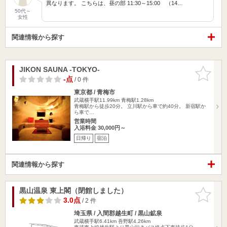
異なります。 こちらは、昼の部 11:30～15:00 （14…
50代～
女性
関連情報から探す
JIKON SAUNA -TOKYO-
お気に入
りに追加
-点
/ 0 件
東京都 / 青梅市
武蔵横手駅11.99km
青梅駅1.28km
青梅駅から徒歩20分。 立川駅から車で約40分。 新宿駅か
ら車で…
営業時間
入浴料金 30,000円～
日帰り
宿泊
関連情報から探す
黒山温泉 東上閣（閉館しました）
お気に入
りに追加
3.0点
/ 2 件
埼玉県 / 入間郡越生町 / 黒山鉱泉
武蔵横手駅6.41km
吾野駅4.26km