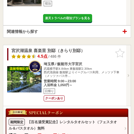
宿泊
楽天トラベルの宿泊プランを見る
関連情報から探す
宮沢湖温泉 喜楽里 別邸（きらり別邸）
お気に入
りに追加
4.5点
/ 486 件
埼玉県 / 飯能市大字宮沢
武蔵横手駅4.84km
東飯能駅2.30km
西武池袋線 飯能駅よりイーグルバス利用、メッツァ下車
（メッツァバス停…
営業時間 9:00～23:00
入浴料金 1,050円～
日帰り
クーポンあり
【百名湯受賞記念】レンタルタオルセット（フェスタオ
期間限定
ル＆バスタオル）無料