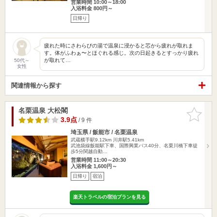
営業時間 10:00～18:00
入浴料金 800円～
日帰り
疲れた時にさわらびの湯で温泉に浸かると芯から疲れが取れま
す。体がふわぁ〜とほぐれる感じ。次の日起きるとすっかり疲れ
が取れて…
50代～
女性
関連情報から探す
名栗温泉 大松閣
お気に入
りに追加
3.9点
/ 9 件
埼玉県 / 飯能市 / 名栗温泉
武蔵横手駅9.12km
川井駅5.41km
武池袋線飯能駅下車、国際興業バス40分、名栗川橋下車徒
歩5分関越自動…
営業時間 11:00～20:30
入浴料金 1,600円～
日帰り
宿泊
楽天トラベルの宿泊プランを見る