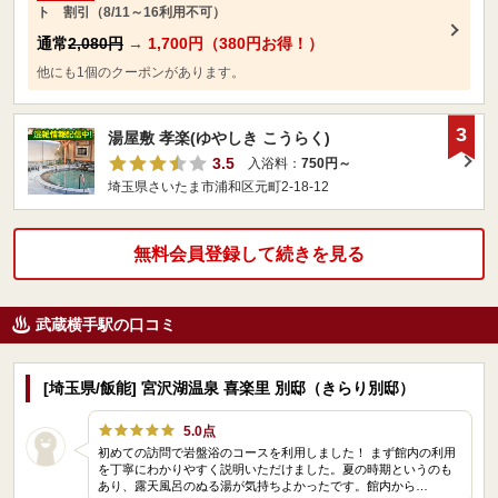
ト 割引（8/11～16利用不可）
通常
2,080円
→
1,700円（380円お得！）
他にも1個のクーポンがあります。
3
湯屋敷 孝楽(ゆやしき こうらく)
3.5
入浴料：
750円～
埼玉県さいたま市浦和区元町2-18-12
無料会員登録して続きを見る
武蔵横手駅の口コミ
[埼玉県/飯能] 宮沢湖温泉 喜楽里 別邸（きらり別邸）
5.0点
初めての訪問で岩盤浴のコースを利用しました！ まず館内の利用
を丁寧にわかりやすく説明いただけました。夏の時期というのも
あり、露天風呂のぬる湯が気持ちよかったです。館内から…