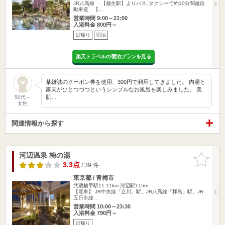
JR八高線 【越生駅】よりバス､タクシーで約10分関越自
動車道 【…
営業時間 9:00～21:00
入浴料金 800円～
日帰り
宿泊
楽天トラベルの宿泊プランを見る
某雑誌のクーポン券を使用、300円で利用してきました。 内湯と
露天がひとつづつというシンプルなお風呂を楽しみました。 美
肌…
50代～
女性
関連情報から探す
河辺温泉 梅の湯
お気に入
りに追加
3.3点
/ 39 件
東京都 / 青梅市
武蔵横手駅11.11km
河辺駅115m
【電車】 JR中央線「立川」駅、JR八高線「拝島」駅、JR
五日市線…
営業時間 10:00～23:30
入浴料金 790円～
日帰り