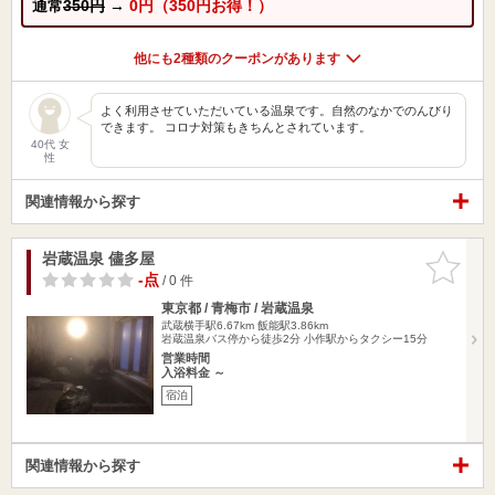
通常
350円
→
0円（350円お得！）
他にも2種類のクーポンがあります
よく利用させていただいている温泉です。自然のなかでのんびり
できます。 コロナ対策もきちんとされています。
40代 女
性
関連情報から探す
岩蔵温泉 儘多屋
お気に入
りに追加
-点
/ 0 件
東京都 / 青梅市 / 岩蔵温泉
武蔵横手駅6.67km
飯能駅3.86km
岩蔵温泉バス停から徒歩2分 小作駅からタクシー15分
営業時間
入浴料金 ～
宿泊
関連情報から探す