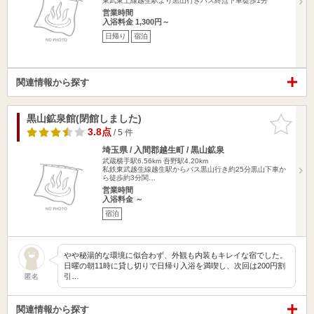
東武東上線越生駅より黒山行きバス終点下車徒歩1分
営業時間
入浴料金 1,300円～
日帰り
宿泊
関連情報から探す
黒山鉱泉館(閉館しました)
お気に入
りに追加
3.8点
/ 5 件
埼玉県 / 入間郡越生町 / 黒山鉱泉
武蔵横手駅6.56km
吾野駅4.20km
私鉄東武越生線越生駅からバス黒山行き約25分黒山下車か
ら徒歩約3分関…
営業時間
入浴料金 ～
宿泊
やや秘湯的な環境に似合わず、外観も内装もキレイな宿でした。
日曜の朝11時に貸し切りで日帰り入浴を満喫し、次回は200円割
引…
匿名
関連情報から探す