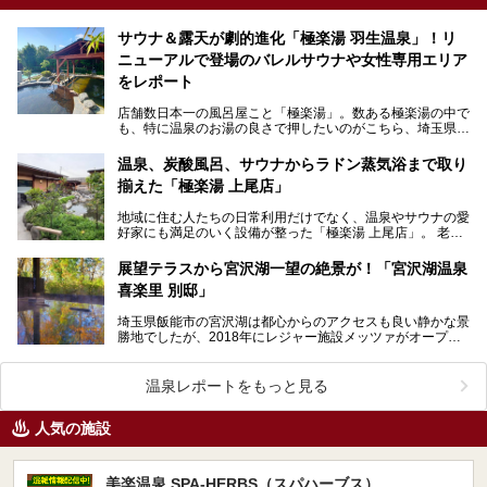
サウナ＆露天が劇的進化「極楽湯 羽生温泉」！リ
ニューアルで登場のバレルサウナや女性専用エリア
をレポート
店舗数日本一の風呂屋こと「極楽湯」。数ある極楽湯の中で
も、特に温泉のお湯の良さで押したいのがこちら、埼玉県羽
生市の「極楽湯 羽生温泉」。 2026年6月2…
温泉、炭酸風呂、サウナからラドン蒸気浴まで取り
揃えた「極楽湯 上尾店」
地域に住む人たちの日常利用だけでなく、温泉やサウナの愛
好家にも満足のいく設備が整った「極楽湯 上尾店」。 老若
男女、多くの利用者で賑わうこちらの施設の魅力をた…
展望テラスから宮沢湖一望の絶景が！「宮沢湖温泉
喜楽里 別邸」
埼玉県飯能市の宮沢湖は都心からのアクセスも良い静かな景
勝地でしたが、2018年にレジャー施設メッツァがオープ
ン。さらに2019年にはメッツァ内にムーミンバレーパ…
温泉レポートをもっと見る
人気の施設
美楽温泉 SPA-HERBS（スパハーブス）