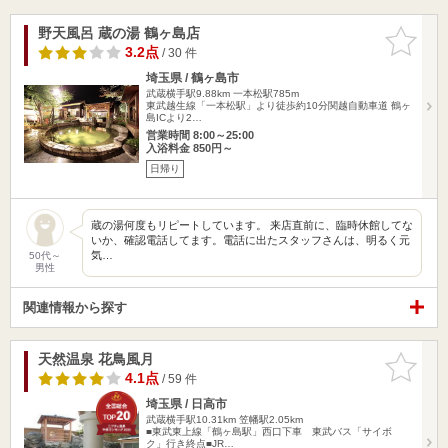
野天風呂 蔵の湯 鶴ヶ島店
お気に入
りに追加
3.2点
/ 30 件
埼玉県 / 鶴ヶ島市
武蔵横手駅9.88km
一本松駅785m
東武越生線「一本松駅」より徒歩約10分関越自動車道 鶴ヶ
島ICより2…
営業時間 8:00～25:00
入浴料金 850円～
日帰り
蔵の湯何度もリピートしています。 来店直前に、臨時休館してな
いか、確認電話してます。電話に出たスタッフさんは、明るく元
気…
50代～
男性
関連情報から探す
天然温泉 花鳥風月
お気に入
りに追加
4.1点
/ 59 件
埼玉県 / 日高市
武蔵横手駅10.31km
笠幡駅2.05km
■東武東上線「鶴ヶ島駅」西口下車 東武バス「サイボ
ク」行き終点■JR…