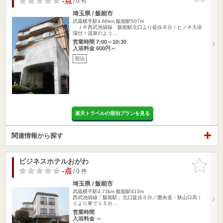
-点
/ 0 件
埼玉県 / 飯能市
武蔵横手駅4.66km
飯能駅507m
ＪＲ西武池袋線 飯能駅北口より徒歩８分！ヒノキ大浴
場付！温泉のよう…
営業時間 7:00～10:30
入浴料金 600円～
宿泊
楽天トラベルの宿泊プランを見る
関連情報から探す
ビジネスホテルおがわ
お気に入
りに追加
-点
/ 0 件
埼玉県 / 飯能市
武蔵横手駅4.73km
飯能駅413m
西武池袋線「飯能駅」北口徒歩６分／圏央道・狭山日高Ｉ
Ｃより車で１５分…
営業時間
入浴料金 ～