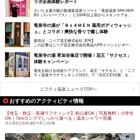
ラボ企画体験レポート
（ユブネ）」が新ブランド「YUBUNE SAUNA PARK」を立
ち上げました。
さいたま最大級の新感覚温泉リゾート「美楽温泉 SPA-HER
湯舞音らしいサウナにこだわった遊び心満点の"銭湯×屋外サ
BS（スパハーブス）」と100年以上前からスキンケアを考
ウナ"施設で、男女別のお風呂のほか、水着やサウナ着で楽
案してきた「ニベア」が、期間限定でコラボ企画を開催中。
しめる男女共用屋外サウナや飲食できるととのいスペースな
読者モデルやインスタグラマーとして活躍している、美容＆
ど、ユニークなポイントがいっぱい！
竜泉寺の湯が「８ｘ４ＭＥＮ 薬用ボディウォッシ
スパ大好きの畑瀬愛さんと取材してきました。
オープン前取材に行ってきましたので、早速どこより詳しく
ュ」とコラボ！爽快な香りで癒し体験
紹介しちゃいます！
───
提供元：ニベア花王株式会社【PR】
提供元：ニベア花王株式会社【PR】
この記事はニベア花王株式会社商品のPRイベントレポート
この記事はニベア花王株式会社商品のPRイベントレポート
記事です。
記事です。
竜泉寺の湯 草加谷塚店で開催！花王「サクセス」
ーーー
体験キャンペーン
注目のボディウォッシュアイテム「８ｘ４ＭＥＮ 薬用ボデ
ィウォッシュ」と「ニフティ温泉年間ランキング2021」で
進化を続ける頭皮ケアブランド、花王「サクセス」と「ニフ
全国総合2位にランクインした人気温浴施設「竜泉寺の湯 草
ティ温泉サウナランキング2023」で「SUCCESS賞」を獲
加谷塚店」がコラボイベントを期間限定で開催中ということ
得した人気温浴施設「竜泉寺の湯 草加谷塚店」がコラボイ
で早速訪問！
ベントを開催。
気になるその内容をチェックしてきました！
ニフティ温泉ニュースTOPへ
早速訪問し、気になるその内容を取材してきました！
おすすめのアクティビティ情報
───
提供元：花王株式会社【PR】
この記事は花王株式会社商品のPRイベントレポート記事で
【埼玉・秩父・長瀞ラフティング】初心者OK｜写真無料｜小学生
す。
OK｜7kmロングでしっかり遊べる｜温水シャワー完備
埼玉県秩父郡長瀞町中野上560番