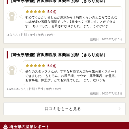
[埼玉県/飯能] 宮沢湖温泉 喜楽里 別邸（きらり別邸）
5.0点
初めてうかがいましたが東京から２時間くらいのところでこんな
に緑が多い素敵な場所でした。1日ゆっくり過ごすことができま
す。 ちょッした、息抜きになりました。また、うかがいま…
はなさん
| 性別：女性 | 年代：50代～
投稿日：2026年7月15日
[埼玉県/飯能] 宮沢湖温泉 喜楽里 別邸（きらり別邸）
5.0点
受付のスタッフさんが、丁寧な対応で入店から気分良くスタート
できました。 もちろん、お風呂場、サウナ、露天風呂、岩盤浴、
お食事処、休憩所、とても満足でした。 また、近いうち…
11263150さん
| 性別：男性 | 年代：50代～
投稿日：2026年7月11日
口コミをもっと見る
埼玉県の温泉レポート