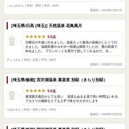
こんふれさん
| 性別：男性 | 年代：20代
投稿日：2026年7月27日
[埼玉県/日高 (埼玉)] 天然温泉 花鳥風月
5.0点
日曜日の午後に行きました。温泉入って最高の昼寝がしたくて行
きました。仮眠部屋やヨギボー部屋は満室でしたが、畳の部屋で
休めました。 ブランケットを受付で貸してくれるので、冷…
アッコさん
| 性別：女性 | 年代：40代
投稿日：2026年7月26日
[埼玉県/飯能] 宮沢湖温泉 喜楽里 別邸（きらり別邸）
5.0点
展望露天風呂がとても良い 温度もぬるま湯で長い時間はいれる
アカスリの施術もとても上手で体がポカポカします
つばささん
| 性別：男性 | 年代：30代
投稿日：2026年7月20日