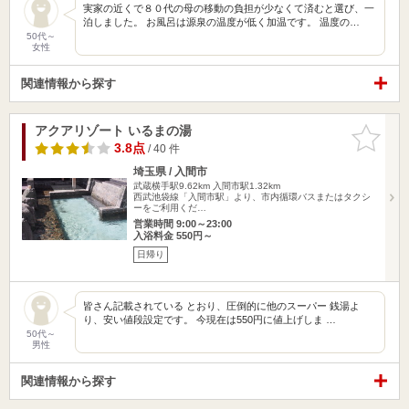
実家の近くで８０代の母の移動の負担が少なくて済むと選び、一
泊しました。 お風呂は源泉の温度が低く加温です。 温度の…
50代～
女性
関連情報から探す
アクアリゾート いるまの湯
お気に入
りに追加
3.8点
/ 40 件
埼玉県 / 入間市
武蔵横手駅9.62km
入間市駅1.32km
西武池袋線「入間市駅」より、市内循環バスまたはタクシ
ーをご利用くだ…
営業時間 9:00～23:00
入浴料金 550円～
日帰り
皆さん記載されている とおり、圧倒的に他のスーパー 銭湯よ
り、安い値段設定です。 今現在は550円に値上げしま …
50代～
男性
関連情報から探す