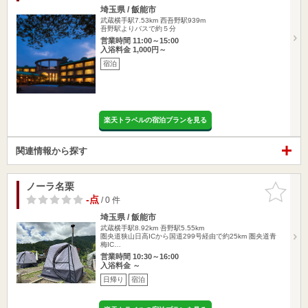
埼玉県 / 飯能市
武蔵横手駅7.53km
西吾野駅939m
吾野駅よりバスで約５分
営業時間 11:00～15:00
入浴料金 1,000円～
宿泊
楽天トラベルの宿泊プランを見る
関連情報から探す
ノーラ名栗
お気に入
りに追加
-点
/ 0 件
埼玉県 / 飯能市
武蔵横手駅8.92km
吾野駅5.55km
圏央道狭山日高ICから国道299号経由で約25km 圏央道青
梅IC…
営業時間 10:30～16:00
入浴料金 ～
日帰り
宿泊