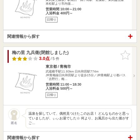
本松駅より市内循…
営業時間 10:00～21:00
入浴料金 400円～
日帰り
関連情報から探す
梅の里 九兵衛(閉館しました)
お気に入
りに追加
3.0点
/ 5 件
東京都 / 青梅市
武蔵横手駅11.93km
日向和田駅774m
JR青梅線日向和田駅より徒歩15分／JR青梅駅より都バス
「吉野行」梅…
営業時間 11:00～18:30
入浴料金 500円～
日帰り
温泉を探していて、偶然見つけたこのお店！ どんなものかと思っ
ていましたが、ぃぃお湯でした☆ 何より、お風呂から出た後がす
ご…
匿名
関連情報から探す