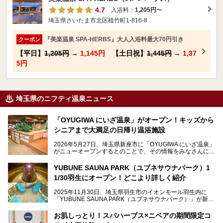
4.7
入浴料：
1,205円
〜
埼玉県さいたま市北区植竹町1-816-8
『美楽温泉 SPA-HERBS』大人入浴料最大70円引き
クーポン
【平日】
1,205円
→
1,145円
【土日祝】
1,445円
→
1,37
5円
埼玉県のニフティ温泉ニュース
「OYUGIWA にいざ温泉」がオープン！キッズから
シニアまで大満足の日帰り温浴施設
2026年5月27日、埼玉県新座市に「OYUGIWA にいざ温泉」
がニューオープンするとのことで、その情報をみなさんにい
ち早くお伝えしようとひと足お先に取材訪問。
YUBUNE SAUNA PARK（ユブネサウナパーク）1
メインとなる黒湯の天然温泉や本格的なサウナをはじめ、4
1/30羽生にオープン！どこより詳しく紹介
種類のリラックスルームやお食事処、他施設とは一線を画す
キッズコーナーなど、施設の隅々までたっぷりとチェックし
2025年11月30日、埼玉県羽生市のイオンモール羽生内に
てきました！
「YUBUNE SAUNA PARK（ユブネサウナパーク）」が新規
オープン！
お肌しっとり！スパハーブス×ニベアの期間限定コ
今年の4月1日から楽久屋グループの一員となった「湯舞音