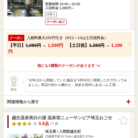
営業時間 10:00～22:00
入浴料金 1,080円～
日帰り
クーポンあり
入館料最大100円引き（8/12～14は土日祝料金）
クーポン
【平日】
1,080円
→
1,030円
【土日祝】
1,280円
→
1,180
円
他にも1種類のクーポンがあります
'12年12から閉鎖していた施設を'14年6月に再開したので行ってみ
ました｡ 周辺の街から離れた、緑多き郊外にあるハム工場…
匿名
関連情報から探す
越生温泉美白の湯 温泉宿ニューサンピア埼玉おごせ
お気に入
りに追加
3.9点
/ 7 件
埼玉県 / 入間郡越生町
武蔵横手駅10.54km
越生駅2.87km