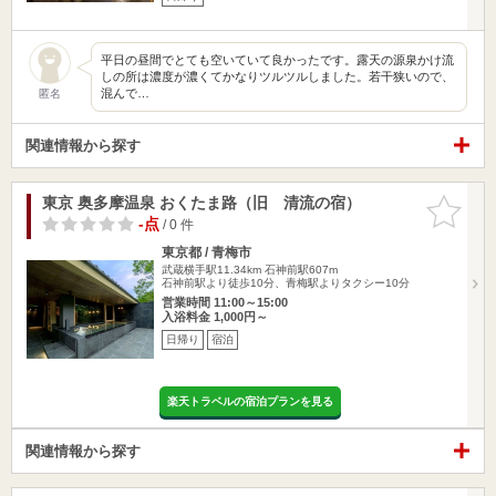
平日の昼間でとても空いていて良かったです。露天の源泉かけ流
しの所は濃度が濃くてかなりツルツルしました。若干狭いので、
混んで…
匿名
関連情報から探す
東京 奥多摩温泉 おくたま路（旧 清流の宿）
お気に入
りに追加
-点
/ 0 件
東京都 / 青梅市
武蔵横手駅11.34km
石神前駅607m
石神前駅より徒歩10分、青梅駅よりタクシー10分
営業時間 11:00～15:00
入浴料金 1,000円～
日帰り
宿泊
楽天トラベルの宿泊プランを見る
関連情報から探す