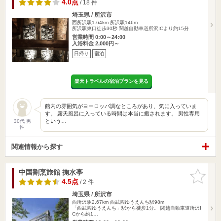
4.0点
/ 18 件
埼玉県 / 所沢市
西所沢駅1.64km
所沢駅146m
所沢駅東口徒歩30秒 関越自動車道所沢ICより約15分
営業時間 0:00～24:00
入浴料金 2,000円～
日帰り
宿泊
楽天トラベルの宿泊プランを見る
館内の雰囲気がヨーロッパ調なところがあり、気に入っていま
す。 露天風呂に入っている時間は本当に癒されます。 男性専用
という…
30代 男
性
関連情報から探す
中国割烹旅館 掬水亭
お気に入
りに追加
4.5点
/ 2 件
埼玉県 / 所沢市
西所沢駅2.67km
西武園ゆうえんち駅98m
「西武園ゆうえんち」駅から徒歩1分。 関越自動車道所沢I
Cから約1…