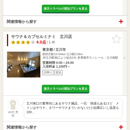
楽天トラベルの宿泊プランを見る
関連情報から探す
サウナ＆カプセルミナミ 立川店
お気に入
りに追加
4.0点
/ 1 件
東京都 / 立川市
西所沢駅10.94km
立川駅139m
JR立川駅南口より徒歩3分 多摩都市モノレール：立川南駅
営業時間 0:00～24:00
入浴料金 1,100円～
日帰り
宿泊
楽天トラベルの宿泊プランを見る
立川南口の繁華街にあるサウナ施設。一応 熱湯もあるけど メ
インはサウナ。タワーサウナまでいかないけど結構広いし温度も
100…
40代 男
性
関連情報から探す