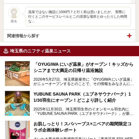
温泉ではない施設に1000円？と行く前は思いましたが、 実際に
行くとこのサービスレベルとこの清潔な場所とゆったりした時間
な…
匿名
関連情報から探す
埼玉県のニフティ温泉ニュース
「OYUGIWA にいざ温泉」がオープン！キッズから
シニアまで大満足の日帰り温浴施設
2026年5月27日、埼玉県新座市に「OYUGIWA にいざ温泉」
がニューオープンするとのことで、その情報をみなさんにい
ち早くお伝えしようとひと足お先に取材訪問。
YUBUNE SAUNA PARK（ユブネサウナパーク）1
メインとなる黒湯の天然温泉や本格的なサウナをはじめ、4
1/30羽生にオープン！どこより詳しく紹介
種類のリラックスルームやお食事処、他施設とは一線を画す
キッズコーナーなど、施設の隅々までたっぷりとチェックし
2025年11月30日、埼玉県羽生市のイオンモール羽生内に
てきました！
「YUBUNE SAUNA PARK（ユブネサウナパーク）」が新規
オープン！
お肌しっとり！スパハーブス×ニベアの期間限定コ
今年の4月1日から楽久屋グループの一員となった「湯舞音
ラボ企画体験レポート
（ユブネ）」が新ブランド「YUBUNE SAUNA PARK」を立
ち上げました。
さいたま最大級の新感覚温泉リゾート「美楽温泉 SPA-HER