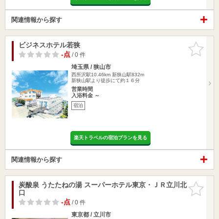
関連情報から探す
ビジネスホテル若狭
お気に入
りに追加
-点
/ 0 件
埼玉県 / 狭山市
西所沢駅10.46km
新狭山駅832m
新狭山駅より徒歩にて約１６分
営業時間
入浴料金 ～
宿泊
楽天トラベルの宿泊プランを見る
関連情報から探す
炭酸泉 うたたねの湯 スーパーホテル東京・ＪＲ立川北
お気に入
口
りに追加
-点
/ 0 件
東京都 / 立川市