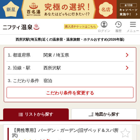
購入済チケットはこちら
ログイン
履歴
メニュー
西所沢駅(埼玉県)近くの温泉宿・温泉旅館・ホテルおすすめ(2026年版)
1. 都道府県
関東 / 埼玉県
2. 沿線・駅
西所沢駅
3. こだわり条件
宿泊
こだわり条件を変更する
リストから探す
地図から探す
【男性専用】バーデン・ガーデン(旧ザベッド＆スパ所
お気に入
沢)
りに追加