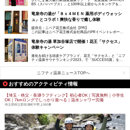
湯舞音らしいサウナにこだわった遊び心満点の"銭湯×屋外サ
BS（スパハーブス）」と100年以上前からスキンケアを考
ウナ"施設で、男女別のお風呂のほか、水着やサウナ着で楽
案してきた「ニベア」が、期間限定でコラボ企画を開催中。
しめる男女共用屋外サウナや飲食できるととのいスペースな
読者モデルやインスタグラマーとして活躍している、美容＆
ど、ユニークなポイントがいっぱい！
竜泉寺の湯が「８ｘ４ＭＥＮ 薬用ボディウォッシ
スパ大好きの畑瀬愛さんと取材してきました。
オープン前取材に行ってきましたので、早速どこより詳しく
ュ」とコラボ！爽快な香りで癒し体験
紹介しちゃいます！
───
提供元：ニベア花王株式会社【PR】
提供元：ニベア花王株式会社【PR】
この記事はニベア花王株式会社商品のPRイベントレポート
この記事はニベア花王株式会社商品のPRイベントレポート
記事です。
記事です。
竜泉寺の湯 草加谷塚店で開催！花王「サクセス」
ーーー
体験キャンペーン
注目のボディウォッシュアイテム「８ｘ４ＭＥＮ 薬用ボデ
ィウォッシュ」と「ニフティ温泉年間ランキング2021」で
進化を続ける頭皮ケアブランド、花王「サクセス」と「ニフ
全国総合2位にランクインした人気温浴施設「竜泉寺の湯 草
ティ温泉サウナランキング2023」で「SUCCESS賞」を獲
加谷塚店」がコラボイベントを期間限定で開催中ということ
得した人気温浴施設「竜泉寺の湯 草加谷塚店」がコラボイ
で早速訪問！
ベントを開催。
気になるその内容をチェックしてきました！
ニフティ温泉ニュースTOPへ
早速訪問し、気になるその内容を取材してきました！
おすすめのアクティビティ情報
───
提供元：花王株式会社【PR】
この記事は花王株式会社商品のPRイベントレポート記事で
【埼玉・秩父・長瀞ラフティング】初心者OK｜写真無料｜小学生
す。
OK｜7kmロングでしっかり遊べる｜温水シャワー完備
埼玉県秩父郡長瀞町中野上560番