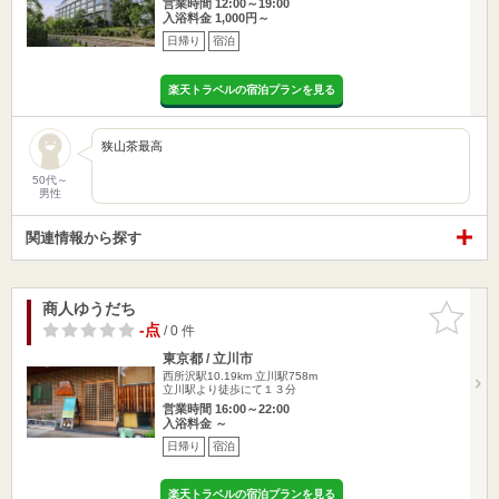
営業時間 12:00～19:00
入浴料金 1,000円～
日帰り
宿泊
楽天トラベルの宿泊プランを見る
狭山茶最高
50代～
男性
関連情報から探す
商人ゆうだち
お気に入
りに追加
-点
/ 0 件
東京都 / 立川市
西所沢駅10.19km
立川駅758m
立川駅より徒歩にて１３分
営業時間 16:00～22:00
入浴料金 ～
日帰り
宿泊
楽天トラベルの宿泊プランを見る