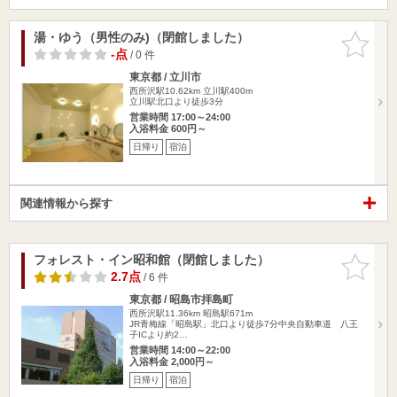
湯・ゆう（男性のみ)（閉館しました）
お気に入
りに追加
-点
/ 0 件
東京都 / 立川市
西所沢駅10.62km
立川駅400m
立川駅北口より徒歩3分
営業時間 17:00～24:00
入浴料金 600円～
日帰り
宿泊
関連情報から探す
フォレスト・イン昭和館（閉館しました）
お気に入
りに追加
2.7点
/ 6 件
東京都 / 昭島市拝島町
西所沢駅11.36km
昭島駅671m
JR青梅線「昭島駅」北口より徒歩7分中央自動車道 八王
子ICより約2…
営業時間 14:00～22:00
入浴料金 2,000円～
日帰り
宿泊