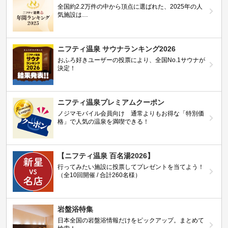
全国約2.2万件の中から頂点に選ばれた、2025年の人
気施設は…
ニフティ温泉 サウナランキング2026
おふろ好きユーザーの投票により、全国No.1サウナが
決定！
ニフティ温泉プレミアムクーポン
ノジマモバイル会員向け 通常よりもお得な「特別価
格」で人気の温泉を満喫できる！
【ニフティ温泉 百名湯2026】
行ってみたい施設に投票してプレゼントを当てよう！
（全10回開催 / 合計260名様）
岩盤浴特集
日本全国の岩盤浴情報だけをピックアップ。まとめて