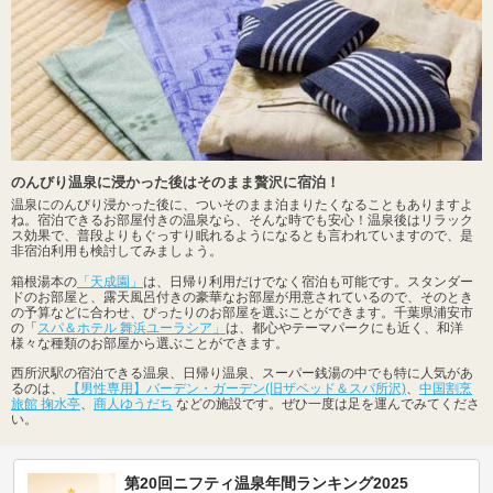
のんびり温泉に浸かった後はそのまま贅沢に宿泊！
温泉にのんびり浸かった後に、ついそのまま泊まりたくなることもありますよ
ね。宿泊できるお部屋付きの温泉なら、そんな時でも安心！温泉後はリラック
ス効果で、普段よりもぐっすり眠れるようになるとも言われていますので、是
非宿泊利用も検討してみましょう。
箱根湯本の
「天成園」
は、日帰り利用だけでなく宿泊も可能です。スタンダー
ドのお部屋と、露天風呂付きの豪華なお部屋が用意されているので、そのとき
の予算などに合わせ、ぴったりのお部屋を選ぶことができます。千葉県浦安市
の「
スパ＆ホテル 舞浜ユーラシア」
は、都心やテーマパークにも近く、和洋
様々な種類のお部屋から選ぶことができます。
西所沢駅の宿泊できる温泉、日帰り温泉、スーパー銭湯の中でも特に人気があ
るのは、
【男性専用】バーデン・ガーデン(旧ザベッド＆スパ所沢)
、
中国割烹
旅館 掬水亭
、
商人ゆうだち
などの施設です。ぜひ一度は足を運んでみてくださ
い。
第20回ニフティ温泉年間ランキング2025