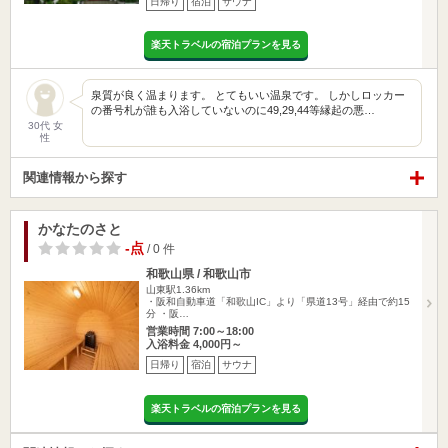
日帰り
宿泊
サウナ
楽天トラベルの宿泊プランを見る
泉質が良く温まります。 とてもいい温泉です。 しかしロッカー
の番号札が誰も入浴していないのに49,29,44等縁起の悪…
30代 女
性
関連情報から探す
かなたのさと
-点
/ 0 件
和歌山県 / 和歌山市
山東駅1.36km
・阪和自動車道「和歌山IC」より「県道13号」経由で約15
分 ・阪…
営業時間 7:00～18:00
入浴料金 4,000円～
日帰り
宿泊
サウナ
楽天トラベルの宿泊プランを見る