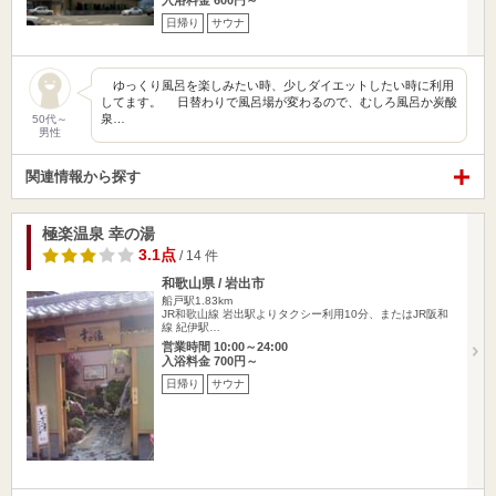
入浴料金 600円～
日帰り
サウナ
ゆっくり風呂を楽しみたい時、少しダイエットしたい時に利用
してます。 日替わりで風呂場が変わるので、むしろ風呂か炭酸
泉…
50代～
男性
関連情報から探す
極楽温泉 幸の湯
3.1点
/ 14 件
和歌山県 / 岩出市
船戸駅1.83km
JR和歌山線 岩出駅よりタクシー利用10分、またはJR阪和
線 紀伊駅…
営業時間 10:00～24:00
入浴料金 700円～
日帰り
サウナ