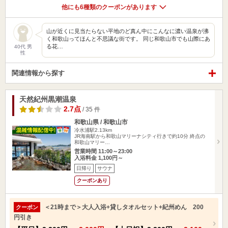
他にも6種類のクーポンがあります
山が近くに見当たらない平地のど真ん中にこんなに濃い温泉が沸
く和歌山ってほんと不思議な街です。 同じ和歌山市でも山際にあ
る花…
40代 男
性
関連情報から探す
天然紀州黒潮温泉
2.7点
/ 35 件
和歌山県 / 和歌山市
冷水浦駅2.13km
JR海南駅から和歌山マリーナシティ行きで約10分 終点の
和歌山マリー…
営業時間 11:00～23:00
入浴料金 1,100円～
日帰り
サウナ
クーポンあり
＜21時まで＞大人入浴+貸しタオルセット+紀州めん 200
クーポン
円引き