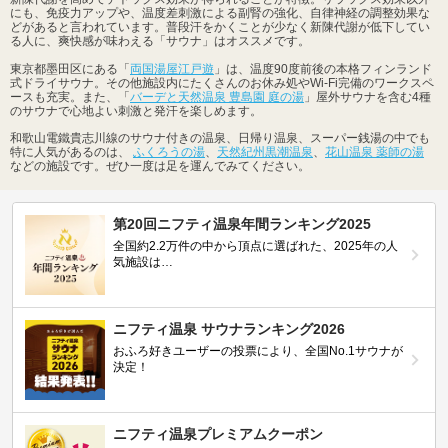
にも、免疫力アップや、温度差刺激による副腎の強化、自律神経の調整効果な
どがあると言われています。普段汗をかくことが少なく新陳代謝が低下してい
る人に、爽快感が味わえる「サウナ」はオススメです。
東京都墨田区にある「
両国湯屋江戸遊
」は、温度90度前後の本格フィンランド
式ドライサウナ。その他施設内にたくさんのお休み処やWi-Fi完備のワークスペ
ースも充実。また、「
バーデと天然温泉 豊島園 庭の湯
」屋外サウナを含む4種
のサウナで心地よい刺激と発汗を楽しめます。
和歌山電鐵貴志川線のサウナ付きの温泉、日帰り温泉、スーパー銭湯の中でも
特に人気があるのは、
ふくろうの湯
、
天然紀州黒潮温泉
、
花山温泉 薬師の湯
などの施設です。ぜひ一度は足を運んでみてください。
第20回ニフティ温泉年間ランキング2025
全国約2.2万件の中から頂点に選ばれた、2025年の人
気施設は…
ニフティ温泉 サウナランキング2026
おふろ好きユーザーの投票により、全国No.1サウナが
決定！
ニフティ温泉プレミアムクーポン