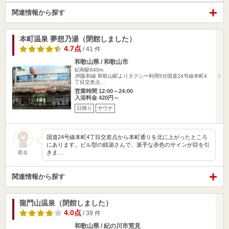
関連情報から探す
本町温泉 夢想乃湯（閉館しました）
4.7点
/ 41 件
和歌山県 / 和歌山市
紀和駅640m
JR阪和線 和歌山駅よりタクシー利用5分国道24号線本町4
丁目交差点…
営業時間 12:00～24:00
入浴料金 420円～
日帰り
サウナ
国道24号線本町4丁目交差点から本町通りを北に上がったところ
にあります。ビル型の銭湯さんで、派手な赤色のサインが目を引
きま…
匿名
関連情報から探す
龍門山温泉（閉館しました）
4.0点
/ 39 件
和歌山県 / 紀の川市荒見