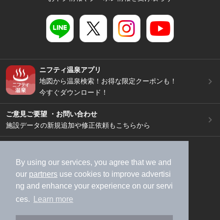
ニフティ温泉アプリ
地図から温泉検索！お得な限定クーポンも！
今すぐダウンロード！
ご意見ご要望 ・お問い合わせ
施設データの新規追加や修正依頼もこちらから
スマートフォン
/
PC
加盟店募集（資料請求）
広告出稿のご案内
By using our services, you agree that we and
our
partners
use cookies to improve advertisi
利用規約
ライフスタイルMEMBERS+規約
ng and enhance your experience on our servi
特定商取引法に基づく表記
ヘルプ
採用情報
ces.
Learn more
運営会社
個人情報保護ポリシー
©NIFTY Lifestyle Co., Ltd.