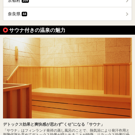
京都府
209
奈良県
44
サウナ付きの温泉の魅力
デトックス効果と爽快感が思わず"くせ"になる「サウナ」
「サウナ」はフィンランド発祥の蒸し風呂のことで、熱気浴により発汗作用と
新陳代謝を高めてデトックス効果が得られることが特徴。リラックス効果以外