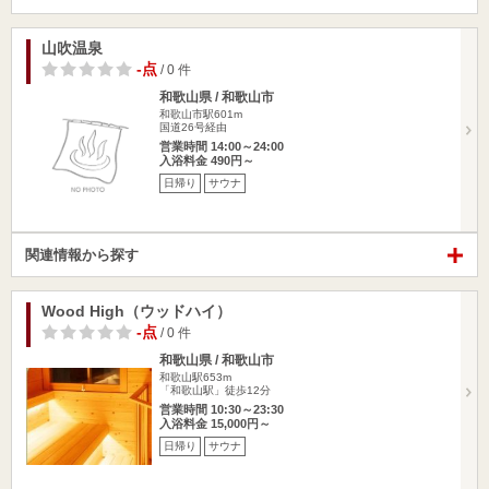
山吹温泉
-点
/ 0 件
和歌山県 / 和歌山市
和歌山市駅601m
国道26号経由
営業時間 14:00～24:00
入浴料金 490円～
日帰り
サウナ
関連情報から探す
Wood High（ウッドハイ）
-点
/ 0 件
和歌山県 / 和歌山市
和歌山駅653m
「和歌山駅」徒歩12分
営業時間 10:30～23:30
入浴料金 15,000円～
日帰り
サウナ