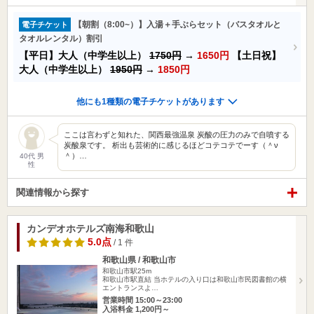
【朝割（8:00~）】入湯＋手ぶらセット（バスタオルと
電子チケット
タオルレンタル）割引
【平日】大人（中学生以上）
1750円
→
1650円
【土日祝】
大人（中学生以上）
1950円
→
1850円
他にも1種類の電子チケットがあります
ここは言わずと知れた、関西最強温泉 炭酸の圧力のみで自噴する
炭酸泉です。 析出も芸術的に感じるほどコテコテでーす（＾ν
＾）…
40代 男
性
関連情報から探す
カンデオホテルズ南海和歌山
5.0点
/ 1 件
和歌山県 / 和歌山市
和歌山市駅25m
和歌山市駅直結 当ホテルの入り口は和歌山市民図書館の横
エントランスよ…
営業時間 15:00～23:00
入浴料金 1,200円～