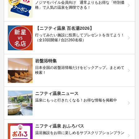
ノジマモバイル会員向け 通常よりもお得な「特別価
格」で人気の温泉を満喫できる！
【ニフティ温泉 百名湯2026】
行ってみたい施設に投票してプレゼントを当てよう！
（全10回開催 / 合計260名様）
岩盤浴特集
日本全国の岩盤浴情報だけをピックアップ。まとめて
検索！
ニフティ温泉ニュース
温泉にもっと行きたくなる！お得な情報を掲載中
ニフティ温泉 おふろパス
温浴施設をお得に楽しめるサブスクリプションプラン