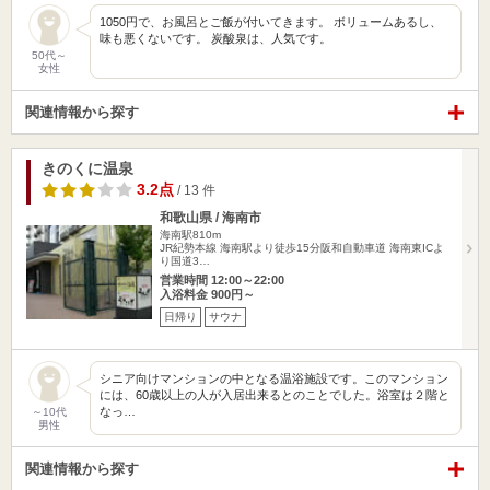
1050円で、お風呂とご飯が付いてきます。 ボリュームあるし、
味も悪くないです。 炭酸泉は、人気です。
50代～
女性
関連情報から探す
きのくに温泉
3.2点
/ 13 件
和歌山県 / 海南市
海南駅810m
JR紀勢本線 海南駅より徒歩15分阪和自動車道 海南東ICよ
り国道3…
営業時間 12:00～22:00
入浴料金 900円～
日帰り
サウナ
シニア向けマンションの中となる温浴施設です。このマンション
には、60歳以上の人が入居出来るとのことでした。浴室は２階と
なっ…
～10代
男性
関連情報から探す