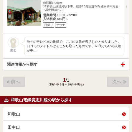
粉河駅1.05km
JR和歌山線粉河駅下車、徒歩20分国道24号線を橋本方面
へ龍門橋南へ…
営業時間 10:00～22:00
入浴料金 840円～
日帰り
サウナ
地元のテレビ局の番組で、ここの温泉が復活したと知りました。
口コミのタイトルはそこから取ったものです。60代ぐらいの人達
が中…
匿名
関連情報から探す
1
/
1
前へ
次へ
(
19
件中 1件～19件を表示)
和歌山電鐵貴志川線の駅から探す
和歌山
田中口