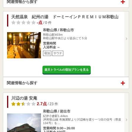
関連情報から探す
天然温泉 紀州の湯 ドーミーインＰＲＥＭＩＵＭ和歌山
-点
/ 0 件
和歌山県 / 和歌山市
和歌山駅403m
和歌山駅中央口より徒歩にて５分
営業時間
入浴料金 ～
宿泊
サウナ
楽天トラベルの宿泊プランを見る
関連情報から探す
川辺の湯 安庵
2.7点
/ 23 件
和歌山県 / 岩出市
紀伊小倉駅1.44km
JR和歌山線 布施屋駅より川辺橋を渡り一つ目の信号（県道
134号）を…
営業時間 9:00～26:00