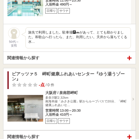
営業時間 11:00～23:30
入浴料金 490円～
日帰り
サウナ
旅先で利用しました。駐車場🅿️🚗があって、とても助かりまし
た。和歌山へ行ったら、また、利用したい。天井から落ちてくる
水…
50代～
女性
関連情報から探す
ピアッツァ５ 岬町健康ふれあいセンター『ゆう湯うゾー
ン』
-点
/ 0 件
大阪府 / 泉南郡岬町
多奈川駅2.32km
南海本線「みさき公園」駅からループバスで20分、「岬町
健康ふれあいセ…
営業時間 13:00～20:30
入浴料金 410円～
日帰り
サウナ
関連情報から探す