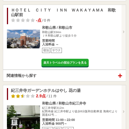
ＨＯＴＥＬ ＣＩＴＹ ＩＮＮ ＷＡＫＡＹＡＭＡ 和歌
山駅前
-点
/ 0 件
和歌山県 / 和歌山市
和歌山駅334m
ＪＲ和歌山駅より徒歩５分
営業時間
入浴料金 ～
宿泊
サウナ
楽天トラベルの宿泊プランを見る
関連情報から探す
紀三井寺ガーデンホテルはやし 花の湯
2.9点
/ 11 件
和歌山県 / 和歌山市紀三井寺
紀三井寺駅312m
紀勢本線 紀三井寺駅より徒歩8分阪和自動車道 海南ICより
国道42号…
営業時間 11:00～22:00
入浴料金 900円～