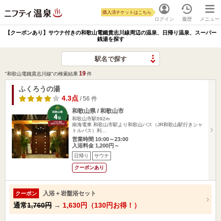
購入済チケットはこちら
ログイン
履歴
メニュー
【クーポンあり】サウナ付きの和歌山電鐵貴志川線周辺の温泉、日帰り温泉、スーパー
銭湯を探す
駅名で探す
19
"和歌山電鐵貴志川線"の検索結果
件
ふくろうの湯
4.3点
/ 56 件
和歌山県 / 和歌山市
和歌山市駅692m
南海電車 和歌山市駅より和歌山バス（JR和歌山駅行きシャ
トルバス）利…
営業時間 10:00～23:00
入浴料金 1,200円～
日帰り
サウナ
クーポンあり
入浴＋岩盤浴セット
クーポン
通常
1,760円
→
1,630円（130円お得！）