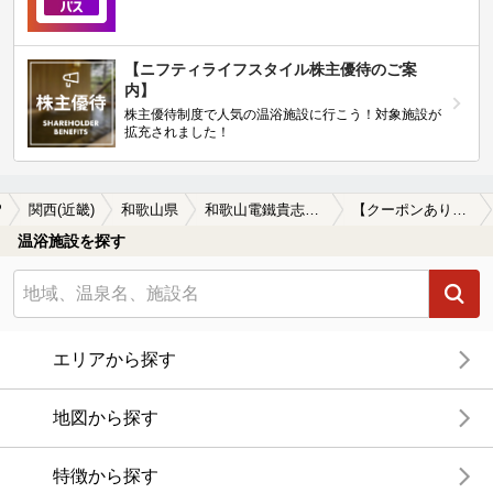
【ニフティライフスタイル株主優待のご案
内】
株主優待制度で人気の温浴施設に行こう！対象施設が
拡充されました！
P
関西(近畿)
和歌山県
和歌山電鐵貴志川線
【クーポンあり】サウナ付きの和歌山電鐵貴志川線周辺の温泉、日帰り温泉、スーパー銭湯を探す
温浴施設を探す
エリアから探す
地図から探す
特徴から探す