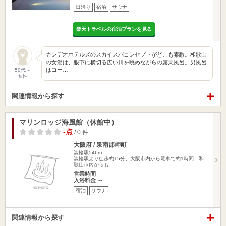
日帰り
宿泊
サウナ
楽天トラベルの宿泊プランを見る
カンデオホテルズのスカイスパコンセプトがどこも素敵。和歌山
の女湯は、眼下に横切る広い川を眺めながらの露天風呂。男風呂
はコー…
50代～
女性
関連情報から探す
マリンロッジ海風館（休館中）
-点
/ 0 件
大阪府 / 泉南郡岬町
淡輪駅546m
淡輪駅より徒歩約15分、大阪市内から電車で約1時間、和
歌山市内からも…
営業時間
入浴料金 ～
宿泊
サウナ
関連情報から探す