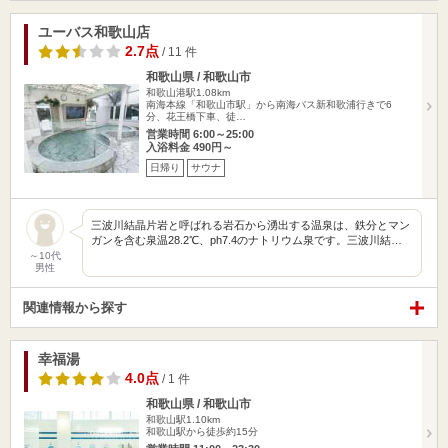
ユーバス和歌山店
2.7点
/ 11 件
和歌山県 / 和歌山市
和歌山港駅1.08km
南海本線「和歌山市駅」から南海バス新和歌浦行きで6
分、花王橋下車、徒…
営業時間 6:00～25:00
入浴料金 490円～
日帰り
サウナ
三波川結晶片岩と呼ばれる岩石から湧出する温泉は、鉄分とマン
ガンを含む泉温28.2℃、ph7.4のナトリウム泉です。三波川結…
～10代
男性
関連情報から探す
幸福湯
4.0点
/ 1 件
和歌山県 / 和歌山市
和歌山駅1.10km
和歌山駅から徒歩約15分