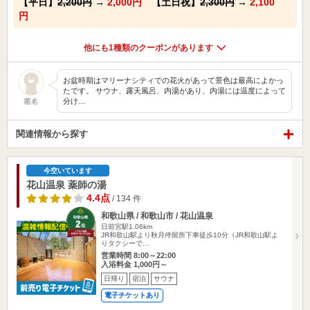
【平日】
2,200円
→
2,000円
【土日祝】
2,300円
→
2,100
円
他にも1種類のクーポンがあります
お盆時期はマリーナシティでの花火があって景色は最高によかっ
たです。 サウナ、露天風呂、内湯があり、内湯には温度によって
分け…
匿名
関連情報から探す
今空いています
花山温泉 薬師の湯
4.4点
/ 134 件
和歌山県 / 和歌山市 / 花山温泉
日前宮駅1.06km
JR和歌山駅より秋月停留所下車徒歩10分（JR和歌山駅よ
りタクシーで…
営業時間 8:00～22:00
入浴料金 1,000円～
日帰り
宿泊
サウナ
電子チケットあり