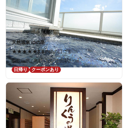
天然温泉 ゆの里
★
★
★
★
★
3.8
45件の口コミ
和歌山県 / 高野 / 紀伊山田駅939m
日帰り
クーポンあり