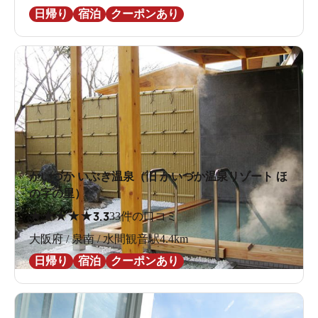
日帰り
宿泊
クーポンあり
かいづか いぶき温泉（旧 かいづか温泉リゾート ほ
の字の里）
★
★
★
★
★
3.3
33件の口コミ
大阪府 / 泉南 / 水間観音駅4.4km
日帰り
宿泊
クーポンあり