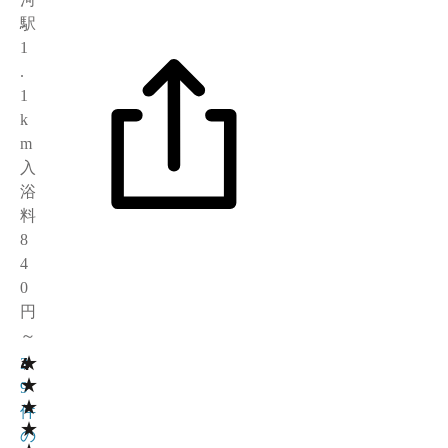
駅
1
.
1
k
m
入
浴
料
8
4
0
円
～
★
4
3
★
9
★
件
★
の