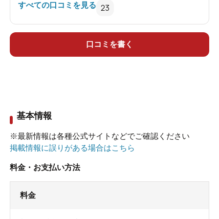
おりやたら目立つ。
すべての口コミを見る
23
泉質はやや黄色っぽく若干ヌメリがありなかなか
心地よかった。
口コミを書く
私以外の客はほぼ100%60代以上の地元の方と思わ
れる。少々混雑していたが、皆知り合い同士らし
く、見慣れない私は、やたら話しかけられまし
た。(好意的です)
基本情報
最初その異様な雰囲気に圧倒されますが、慣れれ
※最新情報は各種公式サイトなどでご確認ください
ば天国じゃないでしょうか？
掲載情報に誤りがある場合はこちら
料金・お支払い方法
料金