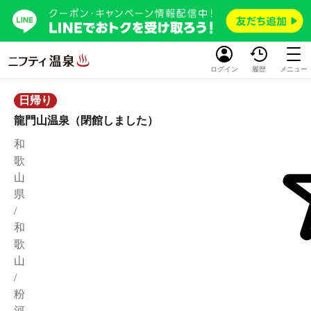
ログイン
履歴
メニュー
日帰り
龍門山温泉（閉館しました）
和
歌
山
県
/
和
歌
山
/
粉
河