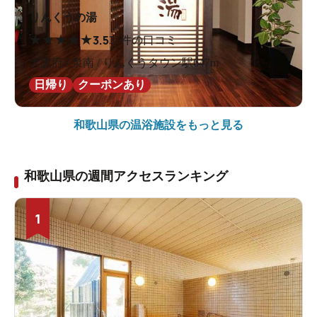
りんくうの湯
★
★
★
★
★
3.5
33件の口コミ
大阪府 / 泉南 / りんくうタウン駅647m
日帰り
クーポンあり
和歌山県の
温浴施設をもっと見る
和歌山県の週間アクセスランキング
1