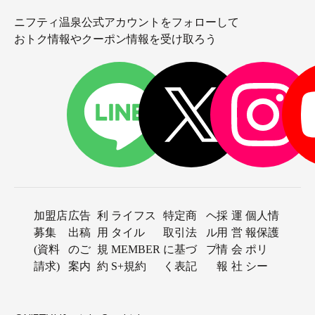
ニフティ温泉公式アカウントをフォローして
おトク情報やクーポン情報を受け取ろう
加盟店
広告
利
ライフス
特定商
ヘ
採
運
個人情
募集
出稿
用
タイル
取引法
ル
用
営
報保護
(資料
のご
規
MEMBER
に基づ
プ
情
会
ポリ
請求)
案内
約
S+規約
く表記
報
社
シー