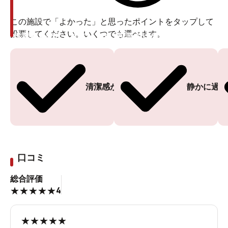
この施設で「よかった」と思ったポイントをタップして
投票してください。いくつでも選べます。
投票ありがとうございます
投票ありがとうございます
清潔感がある
静かに過ご
口コミ
総合評価
4
★
★
★
★
★
★
★
★
★
★