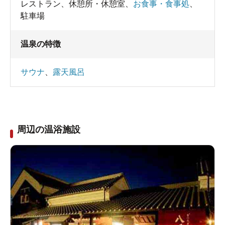
レストラン
、
休憩所・休憩室
、
お食事・食事処
、
駐車場
温泉の特徴
サウナ
、
露天風呂
周辺の温浴施設