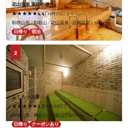
花山温泉 薬師の湯
★
★
★
★
★
4.4
134件の口コミ
和歌山県 / 和歌山 / 花山温泉 / 日前宮駅1.1km
日帰り
宿泊
2
ふくろうの湯
★
★
★
★
★
4.3
56件の口コミ
和歌山県 / 和歌山 / 和歌山市駅694m
日帰り
クーポンあり