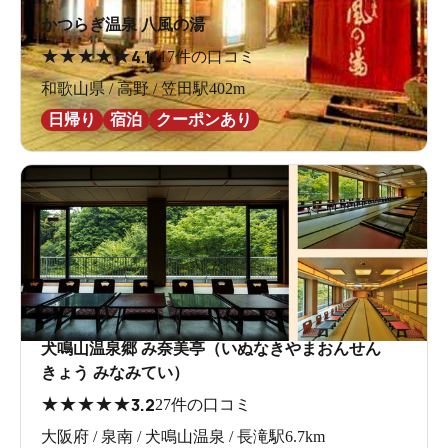
かつらぎ温泉 八風の湯
★
★
★
★
★
4.1
117件の口コミ
和歌山県 / 高野 / 笠田駅402m
日帰り
宿泊
クーポンあり
犬鳴山温泉郷 み奈美亭（いぬなきやまおんせん
きょう みなみてい）
★
★
★
★
★
3.2
27件の口コミ
大阪府 / 泉南 / 犬鳴山温泉 / 長滝駅6.7km