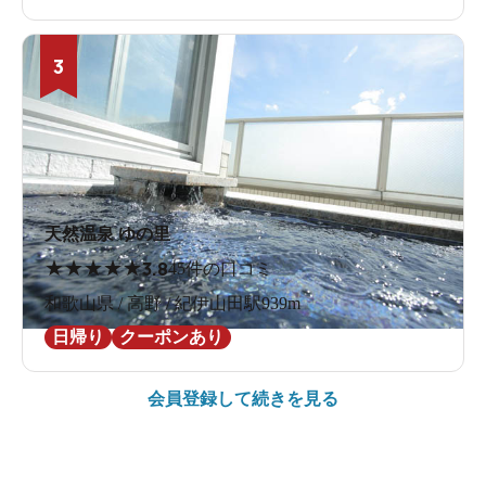
3
天然温泉 ゆの里
★
★
★
★
★
3.8
45件の口コミ
和歌山県 / 高野 / 紀伊山田駅939m
日帰り
クーポンあり
会員登録して続きを見る