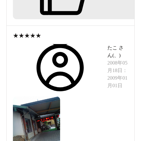
★
★
★
★
★
たこ
さ
ん(
、
)
2008年05
月18日
：
2009年01
月01日