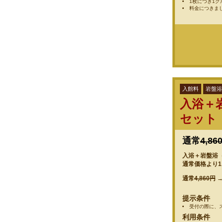
1枚につき1
料金につきま
入館料
岩盤浴
入浴＋
セット
通常
4,86
入浴＋岩盤浴（1
通常価格より1
通常
4,860円
提示条件
受付の際に、
利用条件