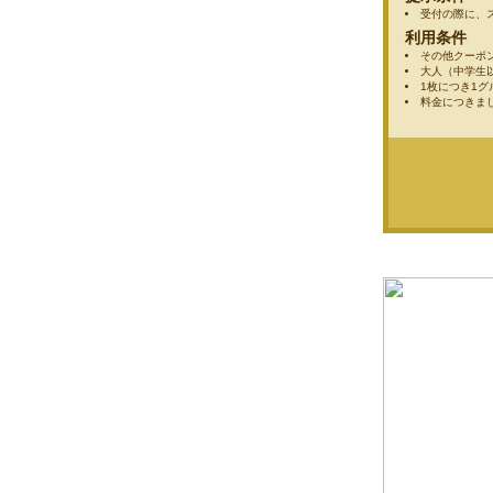
受付の際に、
利用条件
その他クーポ
大人（中学生
1枚につき1
料金につきま