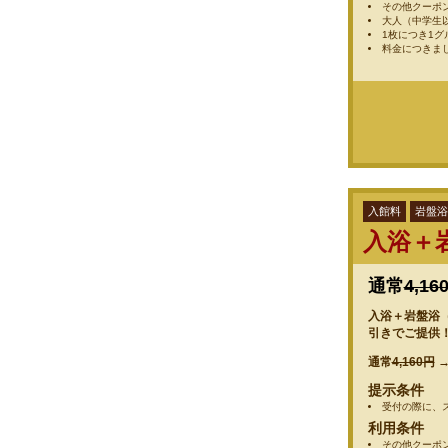
その他クーポ
大人（中学生
1枚につき1
料金につきま
入館料
岩盤浴
入浴＋
通常
4,16
入浴＋岩盤浴（1
引きでご提供
通常
4,160円
提示条件
受付の際に、
利用条件
その他クーポ