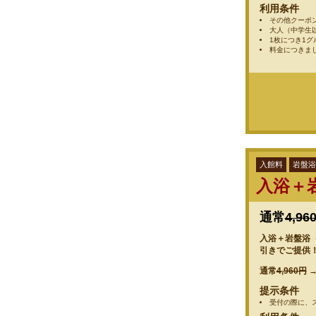
利用条件
その他クーポ
大人（中学生
1枚につき1
料金につきま
入館料
岩盤浴
入浴＋
通常
4,96
入浴＋岩盤浴（1
引きでご提供
通常
4,960円
提示条件
受付の際に、