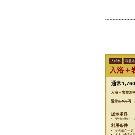
入館料
岩盤浴
入浴＋
通常
1,76
入浴＋岩盤浴を
通常
1,760円
提示条件
受付の際に、
利用条件
その他クーポ
大人（中学生