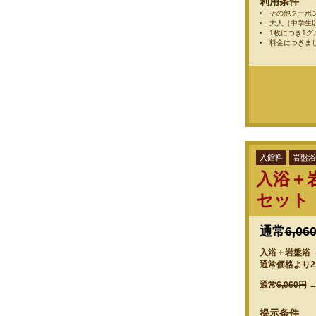
利用条件
その他クーポ
大人（中学生
1枚につき1
料金につきま
入館料
岩盤浴
入浴＋
セット
通常
6,06
入浴＋岩盤浴（1
通常価格より2
通常
6,060円
提示条件