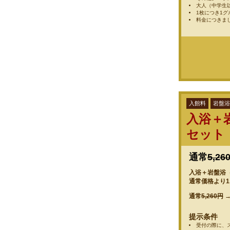
大人（中学生
1枚につき1
料金につきま
入館料
岩盤浴
入浴＋
セット
通常
5,26
入浴＋岩盤浴（1
通常価格より1
通常
5,260円
提示条件
受付の際に、