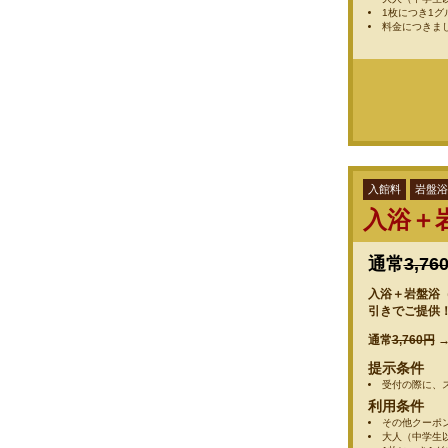
1枚につき1
料金につきま
入館料
岩盤浴
入浴＋
通常
3,76
入浴＋岩盤浴（1
引きでご提供
通常
3,760円
提示条件
受付の際に、
利用条件
その他クーポ
大人（中学生