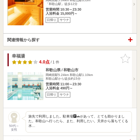
岡崎前駅5.04km
和歌山駅653m
「和歌山駅」徒歩12分
営業時間 10:30～23:30
入浴料金 15,000円～
日帰り
サウナ
関連情報から探す
幸福湯
お気に入
りに追加
4.0点
/ 1 件
和歌山県 / 和歌山市
岡崎前駅5.24km
和歌山駅1.10km
和歌山駅から徒歩約15分
営業時間 11:00～23:30
入浴料金 490円～
日帰り
サウナ
旅先で利用しました。駐車場🅿️🚗があって、とても助かりまし
た。和歌山へ行ったら、また、利用したい。天井から落ちてくる
水…
50代～
女性