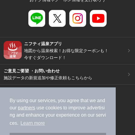
ニフティ温泉アプリ
地図から温泉検索！お得な限定クーポンも！
今すぐダウンロード！
ご意見ご要望 ・お問い合わせ
施設データの新規追加や修正依頼もこちらから
スマートフォン
/
PC
加盟店募集（資料請求）
広告出稿のご案内
By using our services, you agree that we and
our
partners
use cookies to improve advertisi
利用規約
ライフスタイルMEMBERS+規約
ng and enhance your experience on our servi
特定商取引法に基づく表記
ヘルプ
採用情報
ces.
Learn more
運営会社
個人情報保護ポリシー