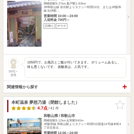
岡崎前駅9.27km
船戸駅1.83km
JR和歌山線 岩出駅よりタクシー利用10分、またはJR阪和
線 紀伊駅…
営業時間 10:00～24:00
入浴料金 700円～
日帰り
サウナ
1050円で、お風呂とご飯が付いてきます。 ボリュームあるし、
味も悪くないです。 炭酸泉は、人気です。
50代～
女性
関連情報から探す
本町温泉 夢想乃湯（閉館しました）
お気に入
りに追加
4.7点
/ 41 件
和歌山県 / 和歌山市
岡崎前駅6.12km
紀和駅640m
JR阪和線 和歌山駅よりタクシー利用5分国道24号線本町4
丁目交差点…
営業時間 12:00～24:00