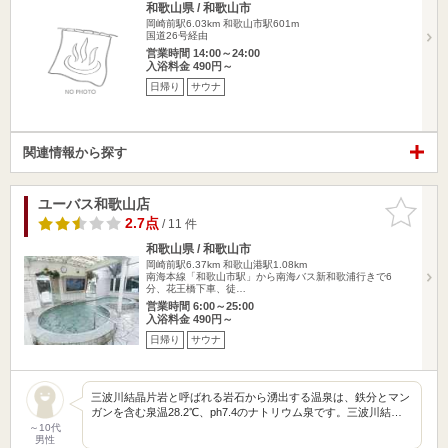
和歌山県 / 和歌山市
岡崎前駅6.03km
和歌山市駅601m
国道26号経由
営業時間 14:00～24:00
入浴料金 490円～
日帰り
サウナ
関連情報から探す
ユーバス和歌山店
お気に入
りに追加
2.7点
/ 11 件
和歌山県 / 和歌山市
岡崎前駅6.37km
和歌山港駅1.08km
南海本線「和歌山市駅」から南海バス新和歌浦行きで6
分、花王橋下車、徒…
営業時間 6:00～25:00
入浴料金 490円～
日帰り
サウナ
三波川結晶片岩と呼ばれる岩石から湧出する温泉は、鉄分とマン
ガンを含む泉温28.2℃、ph7.4のナトリウム泉です。三波川結…
～10代
男性