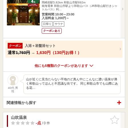
岡崎前駅5.82km
和歌山市駅692m
南海電車 和歌山市駅より和歌山バス（JR和歌山駅行きシャ
トルバス）利…
営業時間 10:00～23:00
入浴料金 1,200円～
日帰り
サウナ
クーポンあり
入浴＋岩盤浴セット
クーポン
通常
1,760円
→
1,630円（130円お得！）
他にも6種類のクーポンがあります
山が近くに見当たらない平地のど真ん中にこんなに濃い温泉が沸
く和歌山ってほんと不思議な街です。 同じ和歌山市でも山際にあ
る花…
40代 男
性
関連情報から探す
山吹温泉
お気に入
りに追加
-点
/ 0 件