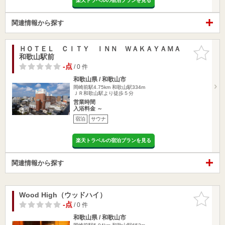
楽天トラベルの宿泊プランを見る
関連情報から探す
ＨＯＴＥＬ ＣＩＴＹ ＩＮＮ ＷＡＫＡＹＡＭＡ
お気に入
和歌山駅前
りに追加
-点
/ 0 件
和歌山県 / 和歌山市
岡崎前駅4.75km
和歌山駅334m
ＪＲ和歌山駅より徒歩５分
営業時間
入浴料金 ～
宿泊
サウナ
楽天トラベルの宿泊プランを見る
関連情報から探す
Wood High（ウッドハイ）
お気に入
りに追加
-点
/ 0 件
和歌山県 / 和歌山市