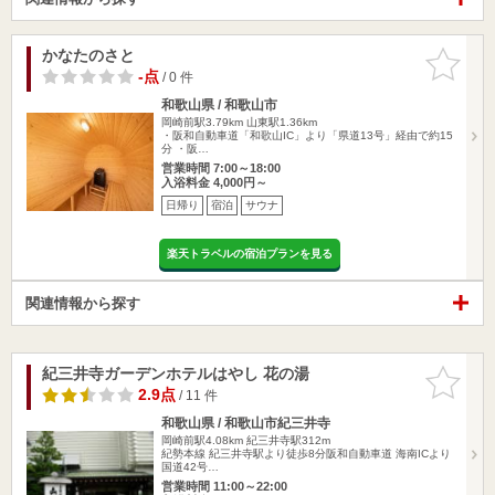
かなたのさと
お気に入
りに追加
-点
/ 0 件
和歌山県 / 和歌山市
岡崎前駅3.79km
山東駅1.36km
・阪和自動車道「和歌山IC」より「県道13号」経由で約15
分 ・阪…
営業時間 7:00～18:00
入浴料金 4,000円～
日帰り
宿泊
サウナ
楽天トラベルの宿泊プランを見る
関連情報から探す
紀三井寺ガーデンホテルはやし 花の湯
お気に入
りに追加
2.9点
/ 11 件
和歌山県 / 和歌山市紀三井寺
岡崎前駅4.08km
紀三井寺駅312m
紀勢本線 紀三井寺駅より徒歩8分阪和自動車道 海南ICより
国道42号…
営業時間 11:00～22:00