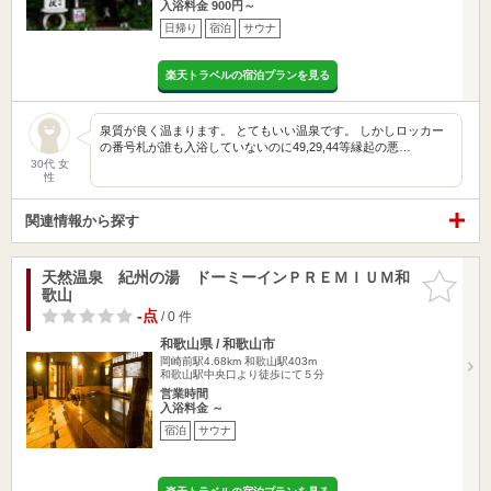
入浴料金 900円～
日帰り
宿泊
サウナ
楽天トラベルの宿泊プランを見る
泉質が良く温まります。 とてもいい温泉です。 しかしロッカー
の番号札が誰も入浴していないのに49,29,44等縁起の悪…
30代 女
性
関連情報から探す
天然温泉 紀州の湯 ドーミーインＰＲＥＭＩＵＭ和
お気に入
歌山
りに追加
-点
/ 0 件
和歌山県 / 和歌山市
岡崎前駅4.68km
和歌山駅403m
和歌山駅中央口より徒歩にて５分
営業時間
入浴料金 ～
宿泊
サウナ