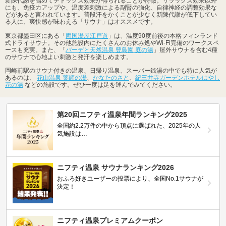
新陳代謝を高めてデトックス効果が得られることが特徴。リラックス効果以外
にも、免疫力アップや、温度差刺激による副腎の強化、自律神経の調整効果な
どがあると言われています。普段汗をかくことが少なく新陳代謝が低下してい
る人に、爽快感が味わえる「サウナ」はオススメです。
東京都墨田区にある「
両国湯屋江戸遊
」は、温度90度前後の本格フィンランド
式ドライサウナ。その他施設内にたくさんのお休み処やWi-Fi完備のワークスペ
ースも充実。また、「
バーデと天然温泉 豊島園 庭の湯
」屋外サウナを含む4種
のサウナで心地よい刺激と発汗を楽しめます。
岡崎前駅のサウナ付きの温泉、日帰り温泉、スーパー銭湯の中でも特に人気が
あるのは、
花山温泉 薬師の湯
、
かなたのさと
、
紀三井寺ガーデンホテルはやし
花の湯
などの施設です。ぜひ一度は足を運んでみてください。
第20回ニフティ温泉年間ランキング2025
全国約2.2万件の中から頂点に選ばれた、2025年の人
気施設は…
ニフティ温泉 サウナランキング2026
おふろ好きユーザーの投票により、全国No.1サウナが
決定！
ニフティ温泉プレミアムクーポン