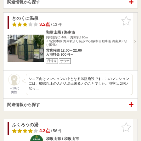
関連情報から探す
きのくに温泉
お気に入
りに追加
3.2点
/ 13 件
和歌山県 / 海南市
岡崎前駅5.46km
海南駅810m
JR紀勢本線 海南駅より徒歩15分阪和自動車道 海南東ICよ
り国道3…
営業時間 12:00～22:00
入浴料金 900円～
日帰り
サウナ
シニア向けマンションの中となる温浴施設です。このマンション
には、60歳以上の人が入居出来るとのことでした。浴室は２階と
なっ…
～10代
男性
関連情報から探す
ふくろうの湯
お気に入
りに追加
4.3点
/ 56 件
和歌山県 / 和歌山市