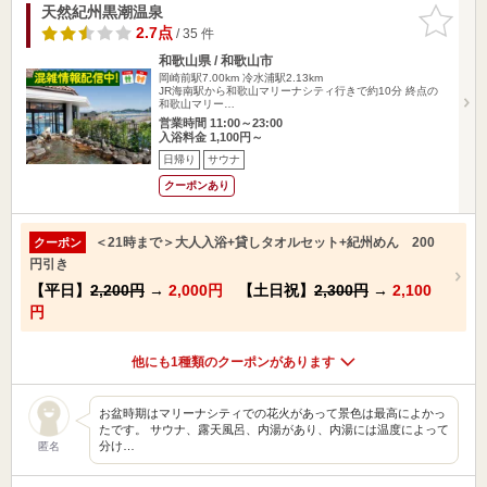
天然紀州黒潮温泉
お気に入
りに追加
2.7点
/ 35 件
和歌山県 / 和歌山市
岡崎前駅7.00km
冷水浦駅2.13km
JR海南駅から和歌山マリーナシティ行きで約10分 終点の
和歌山マリー…
営業時間 11:00～23:00
入浴料金 1,100円～
日帰り
サウナ
クーポンあり
＜21時まで＞大人入浴+貸しタオルセット+紀州めん 200
クーポン
円引き
【平日】
2,200円
→
2,000円
【土日祝】
2,300円
→
2,100
円
他にも1種類のクーポンがあります
お盆時期はマリーナシティでの花火があって景色は最高によかっ
たです。 サウナ、露天風呂、内湯があり、内湯には温度によって
分け…
匿名