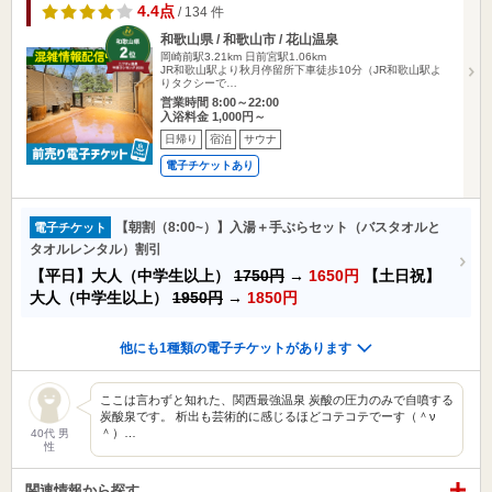
4.4点
/ 134 件
和歌山県 / 和歌山市 / 花山温泉
岡崎前駅3.21km
日前宮駅1.06km
JR和歌山駅より秋月停留所下車徒歩10分（JR和歌山駅よ
りタクシーで…
営業時間 8:00～22:00
入浴料金 1,000円～
日帰り
宿泊
サウナ
電子チケットあり
【朝割（8:00~）】入湯＋手ぶらセット（バスタオルと
電子チケット
タオルレンタル）割引
【平日】大人（中学生以上）
1750円
→
1650円
【土日祝】
大人（中学生以上）
1950円
→
1850円
他にも1種類の電子チケットがあります
ここは言わずと知れた、関西最強温泉 炭酸の圧力のみで自噴する
炭酸泉です。 析出も芸術的に感じるほどコテコテでーす（＾ν
＾）…
40代 男
性
関連情報から探す