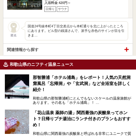
入浴料金 420円～
日帰り
サウナ
国道24号線本町4丁目交差点から本町通りを北に上がったところ
にあります。ビル型の銭湯さんで、派手な赤色のサインが目を引
きま…
匿名
関連情報から探す
和歌山県のニフティ温泉ニュース
那智勝浦「ホテル浦島」をレポート！人気の天然洞
窟風呂「忘帰洞」や「玄武洞」など全浴室を詳しく
紹介！
和歌山県の那智勝浦町にとんでもないスケールの温泉旅館が
あります。その名も「ホテル浦島」！
4つの館に6ヵ所のお風呂、うち2ヵ所は巨大な天然洞窟温
泉。日本一長いエスカレーターで「本館」と「山上館」を結
「花山温泉 薬師の湯」関西最強の炭酸泉ってホン
び、海を一望する絶景も。
ト？日帰りプチ湯治にランチ付きのプランもおすす
6ヵ所のお風呂のうち5ヵ所までは日帰り入浴も可。可愛ら
め！
しいカメさんの形の送迎船「浦島丸」に乗っていざ、温泉の
湧く竜宮城へ！
和歌山県に関西最強の炭酸泉と呼ばれる非常にユニークで質