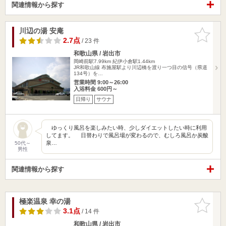
関連情報から探す
川辺の湯 安庵
お気に入
りに追加
2.7点
/ 23 件
和歌山県 / 岩出市
岡崎前駅7.99km
紀伊小倉駅1.44km
JR和歌山線 布施屋駅より川辺橋を渡り一つ目の信号（県道
134号）を…
営業時間 9:00～26:00
入浴料金 600円～
日帰り
サウナ
ゆっくり風呂を楽しみたい時、少しダイエットしたい時に利用
してます。 日替わりで風呂場が変わるので、むしろ風呂か炭酸
泉…
50代～
男性
関連情報から探す
極楽温泉 幸の湯
お気に入
りに追加
3.1点
/ 14 件
和歌山県 / 岩出市