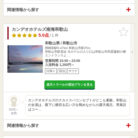
関連情報から探す
カンデオホテルズ南海和歌山
お気に入
りに追加
5.0点
/ 1 件
和歌山県 / 和歌山市
岡崎前駅6.47km
和歌山市駅25m
和歌山市駅直結 当ホテルの入り口は和歌山市民図書館の横
エントランスよ…
営業時間 15:00～23:00
入浴料金 1,200円～
日帰り
宿泊
サウナ
楽天トラベルの宿泊プランを見る
カンデオホテルズのスカイスパコンセプトがどこも素敵。和歌山
の女湯は、眼下に横切る広い川を眺めながらの露天風呂。男風呂
はコー…
50代～
女性
関連情報から探す