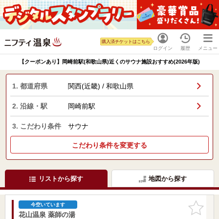
購入済チケットはこちら
ログイン
履歴
メニュー
【クーポンあり】岡崎前駅(和歌山県)近くのサウナ施設おすすめ(2026年版)
1. 都道府県
関西(近畿) / 和歌山県
2. 沿線・駅
岡崎前駅
3. こだわり条件
サウナ
こだわり条件を変更する
リストから探す
地図から探す
お気に入
今空いています
りに追加
花山温泉 薬師の湯