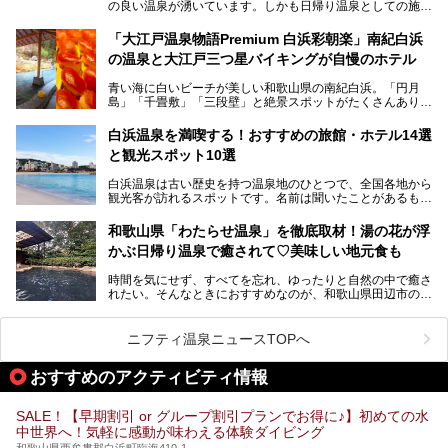
の良い温泉が湧いています。しかも日帰り温泉としての施設
───
が整っていて、宿泊までできるんです。名前は「花山温泉
提供元：那智勝浦町【PR】
薬師の湯」。朝一番のお風呂にはパリパリシャリシャリと膜
「大江戸温泉物語Premium 白浜彩朝楽」南紀白浜
この記事は那智勝浦町のPR記事です。
が張って、それを砕きながら入浴できるとか！
の温泉と大江戸三つ星バイキングが自慢のホテル
そんな驚きの「花山温泉」を取材してきました。釜飯などラ
青い海に白いビーチが美しい和歌山県の南紀白浜。「円月
ンチに人気のお食事処メニューも紹介しちゃいます！
島」「千畳敷」「三段壁」と絶景スポットがたくさんありま
す。もちろんいい温泉もたっぷり湧いていて、日本書紀に登
場する歴史の古さから日本三古湯の一つにも。
白浜温泉を満喫する！おすすめの旅館・ホテル14選
と観光スポット10選
そんな「南紀白浜温泉」の「大江戸温泉物語Premium 白浜
彩朝楽」で2025年9月から人気の「大江戸三つ星バイキン
白浜温泉は古い歴史を持つ温泉地のひとつで、全国各地から
グ」がスタートしました。温泉＆バイキング＆レジャースポ
観光客が訪れるスポットです。名前は聞いたことがあるもの
ットとしてのこのホテルの魅力をたっぷり体験してきたので
の、何県にある温泉地なのか、どのような泉質の温泉なの
早速紹介します！
か、実は知らない方も多いのではないでしょうか。
和歌山県「わたらせ温泉」を徹底取材！湯の花が浮
───
かぶ日帰り温泉で癒されて♡美味しい地元食も
そこで今回は、白浜温泉ビギナー向けの基本情報をご紹介し
提供元：大江戸温泉物語ホテルズ＆リゾーツ株式会社【P
ながら、おすすめの旅館・ホテルをお届けします。また、白
R】
時間を気にせず、すべてを忘れ、ゆったりと自然の中で癒さ
浜温泉を訪れるなら外せない観光スポットも合わせてご紹介
この記事は大江戸温泉物語Premium 白浜彩朝楽のPR記事で
れたい。そんなときにおすすめなのが、和歌山県田辺市の
します。
す。
「わたらせ温泉」です。現地にたどり着くまでの間も、道中
の豊かな山々を眺めながら、どんどん期待が膨らみますよ。
ニフティ温泉ニュースTOPへ
「わたらせ温泉」では、温泉に入れるだけではなく、地元の
特産品を使った食事をいただける「露天食堂」でお腹も満た
おすすめのアクティビティ情報
すことができます。ぜひチェックしてくださいね。
SALE！【早期割引 or グループ割引プランでお得に♪】初めての水
中世界へ！気軽に感動が味わえる体験ダイビング
和歌山県西牟婁郡白浜町臨海410-1