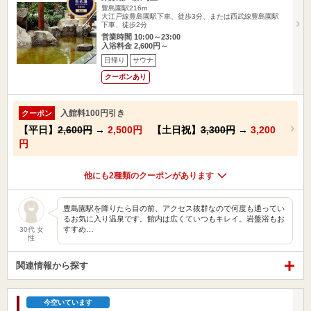
豊島園駅216m
大江戸線豊島園駅下車、徒歩3分、または西武線豊島園駅
下車、徒歩2分
営業時間 10:00～23:00
入浴料金 2,600円～
日帰り
サウナ
クーポンあり
入館料100円引き
クーポン
【平日】
2,600円
→
2,500円
【土日祝】
3,300円
→
3,200
円
他にも2種類のクーポンがあります
豊島園駅を降りたら目の前、アクセス抜群なので何度も通ってい
るお気に入り温泉です。館内は広くていつもキレイ。岩盤浴もお
すすめ…
30代 女
性
関連情報から探す
今空いています