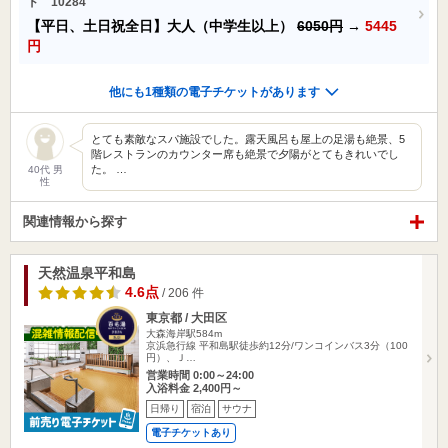
ド 10284
【平日、土日祝全日】大人（中学生以上）
6050円
→
5445
円
他にも1種類の電子チケットがあります
とても素敵なスパ施設でした。露天風呂も屋上の足湯も絶景、5
階レストランのカウンター席も絶景で夕陽がとてもきれいでし
た。 …
40代 男
性
関連情報から探す
天然温泉平和島
4.6点
/ 206 件
東京都 / 大田区
大森海岸駅584m
京浜急行線 平和島駅徒歩約12分/ワンコインバス3分（100
円）、Ｊ…
営業時間 0:00～24:00
入浴料金 2,400円～
日帰り
宿泊
サウナ
電子チケットあり