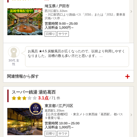
埼玉県 / 戸田市
西川口駅1.32km
・川口駅西口より路線バス「川50」または「川52」乗車喜
沢橋バス停 …
営業時間 9:00～25:00
入浴料金 1,000円～
日帰り
サウナ
お風呂 ★4.5 炭酸風呂が広くなったので、以前より利用しやすく
なりました。浴槽の数も多い方だと思います。 …
30代 女
性
関連情報から探す
スーパー銭湯 湯処葛西
3.1点
/ 71 件
東京都 / 江戸川区
葛西駅1.35km
【公共交通機関】 ・東京メトロ東西線「葛西駅」 都バス
９番乗り場…
営業時間 10:00～25:00
入浴料金 1,000円～
日帰り
サウナ