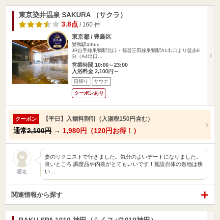
東京染井温泉 SAKURA （サクラ）
3.8点
/ 160 件
東京都 / 豊島区
巣鴨駅496m
JR山手線巣鴨駅北口・都営三田線巣鴨駅A1出口より徒歩8
分（A4出口…
営業時間 10:00～23:00
入浴料金 2,100円～
日帰り
サウナ
クーポンあり
【平日】入館料割引（入湯税150円含む）
クーポン
通常
2,100円
→
1,980円（120円お得！）
妻のリクエストで行きました。気分のよいデートになりました。
良いところ 調度品や内装がとてもいいです！施設自体の敷地は狭
い…
匿名
関連情報から探す