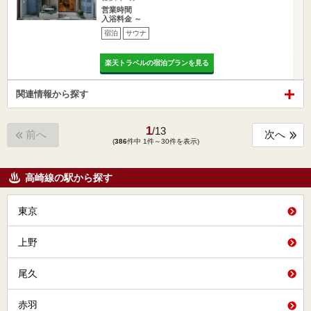
営業時間
入浴料金 ～
宿泊
サウナ
楽天トラベルの宿泊プランを見る
関連情報から探す
1
/
13
前へ
次へ
(
386
件中 1件～30件を表示)
高崎線の駅から探す
東京
上野
尾久
赤羽