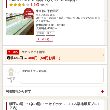
RAKU SPA 1010 神田（らくスパ1010神田）
3.9点
/ 95 件
東京都 / 千代田区
御茶ノ水駅316m
JR中央線・総武線「御茶ノ水駅」聖橋口より徒歩5分 東京
メトロ千代…
営業時間 11:00～翌8:00
入浴料金 600円～
日帰り
サウナ
クーポンあり
タオルセット割引
クーポン
通常
450円
→
400円（50円お得！）
都内最安で人気浴場
20代 男
性
関連情報から探す
獅子の湯、つきの湯(トーセイホテル ココネ築地銀座プレミ
ア内)