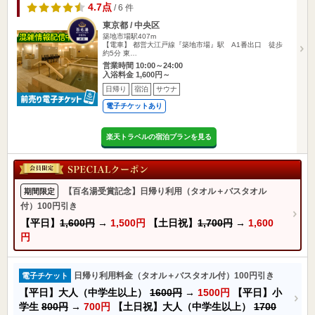
4.7点
/ 6 件
東京都 / 中央区
築地市場駅407m
【電車】 都営大江戸線『築地市場』駅 A1番出口 徒歩
約5分 東…
営業時間 10:00～24:00
入浴料金 1,600円～
日帰り
宿泊
サウナ
電子チケットあり
楽天トラベルの宿泊プランを見る
【百名湯受賞記念】日帰り利用（タオル＋バスタオル
期間限定
付）100円引き
【平日】
1,600円
→
1,500円
【土日祝】
1,700円
→
1,600
円
日帰り利用料金（タオル＋バスタオル付）100円引き
電子チケット
【平日】大人（中学生以上）
1600円
→
1500円
【平日】小
学生
800円
→
700円
【土日祝】大人（中学生以上）
1700