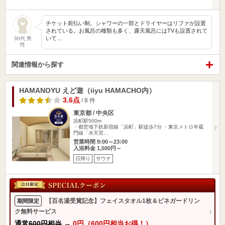
チケット前払い制。シャワーの一部とドライヤーはリファが設置
されている。お風呂の種類も多く、露天風呂にはTVも設置されて
いて…
30代 男
性
関連情報から探す
HAMANOYU えど遊（iiyu HAMACHO内）
3.6点
/ 8 件
東京都 / 中央区
浜町駅500m
・都営地下鉄新宿線「浜町」駅徒歩7分 ・東京メトロ半蔵
門線「水天宮…
営業時間 9:00～23:00
入浴料金 1,500円～
日帰り
サウナ
【百名湯受賞記念】フェイスタオル1枚＆ビネガードリン
期間限定
ク無料サービス
通常
600円相当
→
0円（600円相当お得！）