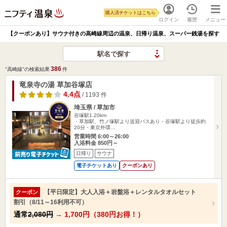
購入済チケットはこちら
ログイン
履歴
メニュー
【クーポンあり】サウナ付きの高崎線周辺の温泉、日帰り温泉、スーパー銭湯を探す
駅名で探す
386
"高崎線"の検索結果
件
竜泉寺の湯 草加谷塚店
4.4点
/ 1193 件
埼玉県 / 草加市
谷塚駅1.20km
・草加駅、竹ノ塚駅より送迎バスあり・谷塚駅より徒歩約
20分・東京外環…
営業時間 6:00～26:00
入浴料金 850円～
日帰り
サウナ
電子チケットあり
クーポンあり
【平日限定】大人入浴＋岩盤浴＋レンタルタオルセット
クーポン
割引（8/11～16利用不可）
通常
2,080円
→
1,700円（380円お得！）