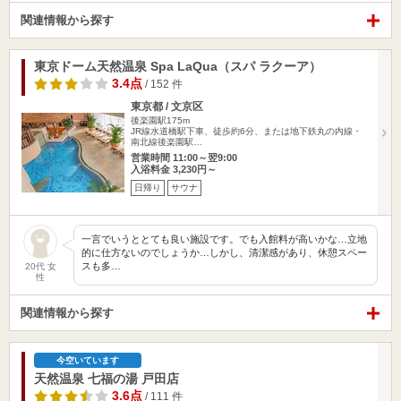
関連情報から探す
東京ドーム天然温泉 Spa LaQua（スパ ラクーア）
3.4点
/ 152 件
東京都 / 文京区
後楽園駅175m
JR線水道橋駅下車、徒歩約6分、または地下鉄丸の内線・
南北線後楽園駅…
営業時間 11:00～翌9:00
入浴料金 3,230円～
日帰り
サウナ
一言でいうととても良い施設です。でも入館料が高いかな…立地
的に仕方ないのでしょうか…しかし、清潔感があり、休憩スペー
スも多…
20代 女
性
関連情報から探す
今空いています
天然温泉 七福の湯 戸田店
3.6点
/ 111 件