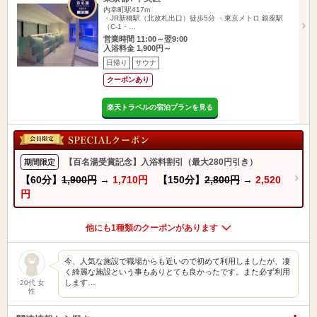
内幸町駅417m
・JR新橋駅（北改札出口）徒歩5分 ・東京メトロ 銀座駅
（C-1・…
営業時間 11:00～翌9:00
入浴料金 1,900円～
日帰り
サウナ
クーポンあり
楽天トラベルの宿泊プランを見る
【百名湯受賞記念】入浴料割引（最大280円引き）
期間限定
【60分】
1,900円
→
1,710円
【150分】
2,800円
→
2,520
円
他にも1種類のクーポンがあります
今、人気な施設で職場からも近いので初めて利用しましたが、凄
く綺麗な施設という事もありとても良かったです。また必ず利用
します…
20代 女
性