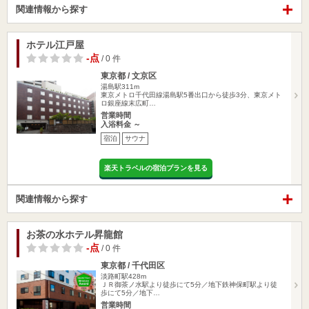
関連情報から探す
ホテル江戸屋
-点
/ 0 件
東京都 / 文京区
湯島駅311m
東京メトロ千代田線湯島駅5番出口から徒歩3分、東京メト
ロ銀座線末広町…
営業時間
入浴料金 ～
宿泊
サウナ
楽天トラベルの宿泊プランを見る
関連情報から探す
お茶の水ホテル昇龍館
-点
/ 0 件
東京都 / 千代田区
淡路町駅428m
ＪＲ御茶ノ水駅より徒歩にて5分／地下鉄神保町駅より徒
歩にて5分／地下…
営業時間