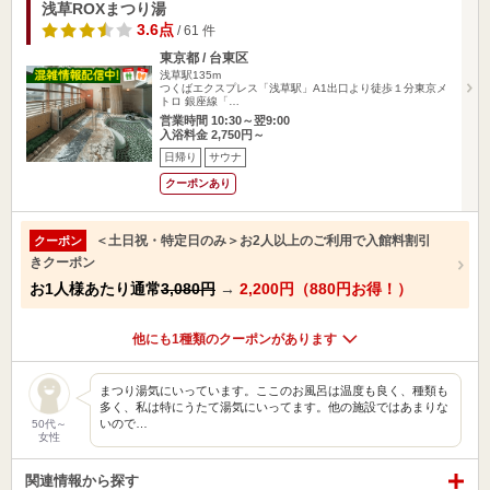
浅草ROXまつり湯
3.6点
/ 61 件
東京都 / 台東区
浅草駅135m
つくばエクスプレス「浅草駅」A1出口より徒歩１分東京メ
トロ 銀座線「…
営業時間 10:30～翌9:00
入浴料金 2,750円～
日帰り
サウナ
クーポンあり
＜土日祝・特定日のみ＞お2人以上のご利用で入館料割引
クーポン
きクーポン
お1人様あたり通常
3,080円
→
2,200円（880円お得！）
他にも1種類のクーポンがあります
まつり湯気にいっています。ここのお風呂は温度も良く、種類も
多く、私は特にうたて湯気にいってます。他の施設ではあまりな
いので…
50代～
女性
関連情報から探す