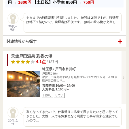
円
→
1600円
【土日祝】小学生
850円
→
750円
夕方までの時間調整で利用しました。 施設は２階ですが、喫煙所
は地下１階なので、喫煙者は不便です。 無料の飲み物が充実し…
50代～
男性
関連情報から探す
天然戸田温泉 彩香の湯
4.1点
/ 187 件
埼玉県 / 戸田市氷川町
戸田駅946m
都営三田線高島平駅より無料送迎バスで約１５分、JR埼京
線戸田公園より…
営業時間 10:00～24:00
入浴料金 1,100円～
日帰り
サウナ
寒くなってきたので、仕事帰りに温泉で温まりたいと思い行って
きました。女性一人でも気兼ねなく利用する事が出来る施設でし
たので…
20代 女
性