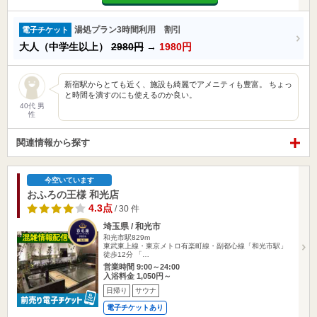
湯処プラン3時間利用 割引
電子チケット
大人（中学生以上）
2980円
→
1980円
新宿駅からとても近く、施設も綺麗でアメニティも豊富。 ちょっ
と時間を潰すのにも使えるのか良い。
40代 男
性
関連情報から探す
今空いています
おふろの王様 和光店
4.3点
/ 30 件
埼玉県 / 和光市
和光市駅829m
東武東上線・東京メトロ有楽町線・副都心線「和光市駅」
徒歩12分 「…
営業時間 9:00～24:00
入浴料金 1,050円～
日帰り
サウナ
電子チケットあり