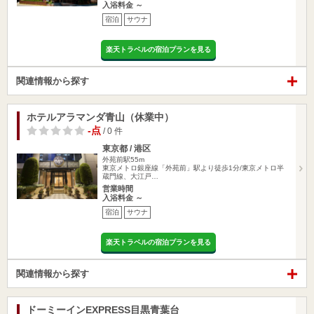
入浴料金 ～
宿泊
サウナ
楽天トラベルの宿泊プランを見る
関連情報から探す
ホテルアラマンダ青山（休業中）
-点
/ 0 件
東京都 / 港区
外苑前駅55m
東京メトロ銀座線「外苑前」駅より徒歩1分/東京メトロ半
蔵門線、大江戸…
営業時間
入浴料金 ～
宿泊
サウナ
楽天トラベルの宿泊プランを見る
関連情報から探す
ドーミーインEXPRESS目黒青葉台