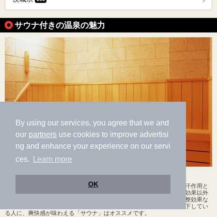
サウナ付きの温泉の魅力
By using our services, you agree that we and
our
partners
use cookies to improve advertisi
ng and enhance your experience on our servi
ces.
Learn more
デトックス効果と爽快感が思わず"くせ"になる「サウナ」
OK
「サウナ」はフィンランド発祥の蒸し風呂のことで、熱気浴により発汗作用と
新陳代謝を高めてデトックス効果が得られることが特徴。リラックス効果以外
にも、免疫力アップや、温度差刺激による副腎の強化、自律神経の調整効果な
どがあると言われています。普段汗をかくことが少なく新陳代謝が低下してい
る人に、爽快感が味わえる「サウナ」はオススメです。