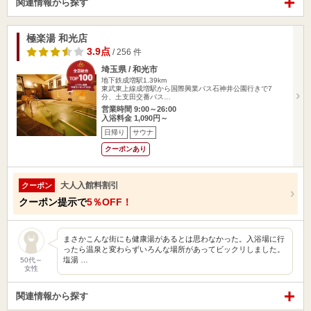
関連情報から探す
極楽湯 和光店
3.9点
/ 256 件
埼玉県 / 和光市
地下鉄成増駅1.39km
東武東上線成増駅から国際興業バス石神井公園行きで7
分、土支田交番バス…
営業時間 9:00～26:00
入浴料金 1,090円～
日帰り
サウナ
クーポンあり
大人入館料割引
クーポン
クーポン提示で
5％OFF！
まさかこんな街にも健康湯があるとは思わなかった。入浴場に行
ったら温泉と変わらずいろんな場所があってビックリしました。
塩湯 …
50代～
女性
関連情報から探す