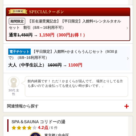
【百名湯受賞記念】【平日限定】入館料+レンタルタオル
期間限定
セット 割引（8/8～16利用不可）
通常
1,450円
→
1,150円（300円お得！）
【平日限定】入館料+かまくらうんじセット（9/30ま
電子チケット
で）（8/8~16利用不可）
大人（中学生以上）
1600円
→
1100円
館内綺麗です！ ただ！かまくらが混んでて、 場所とりしてる方
も多いので お金払っても使えない時が多いです、、
30代 女
性
関連情報から探す
SPA＆SAUNA コリドーの湯
4.2点
/ 6 件
東京都 / 中央区