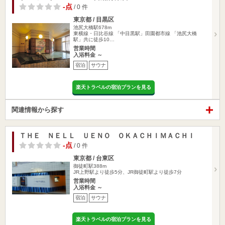
-点
/ 0 件
東京都 / 目黒区
池尻大橋駅678m
東横線・日比谷線 「中目黒駅」田園都市線 「池尻大橋
駅」共に徒歩10…
営業時間
入浴料金 ～
宿泊
サウナ
楽天トラベルの宿泊プランを見る
関連情報から探す
ＴＨＥ ＮＥＬＬ ＵＥＮＯ ＯＫＡＣＨＩＭＡＣＨＩ
-点
/ 0 件
東京都 / 台東区
御徒町駅388m
JR上野駅より徒歩5分、JR御徒町駅より徒歩7分
営業時間
入浴料金 ～
宿泊
サウナ
楽天トラベルの宿泊プランを見る