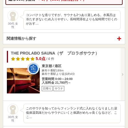
コンパクトな造りですが、サウナも2つあり楽しめる。水風呂は
冷たすぎないため入りやすい。長時間滞在よりも短時間で行くの
がおす…
30代 女
性
関連情報から探す
THE PROLABO SAUNA（ザ プロラボサウナ）
5.0点
/ 4 件
東京都 / 港区
麻布十番駅189m
麻布十番駅より徒歩約4分
営業時間 0:00～24:00
入浴料金 21,780円～
日帰り
サウナ
このサウナを知ってからフィンランド式に入れなくなりました涙
低体温気味だからサウナにいくと体調がめちゃ良くなるけど、こ
こ…
30代 女
性