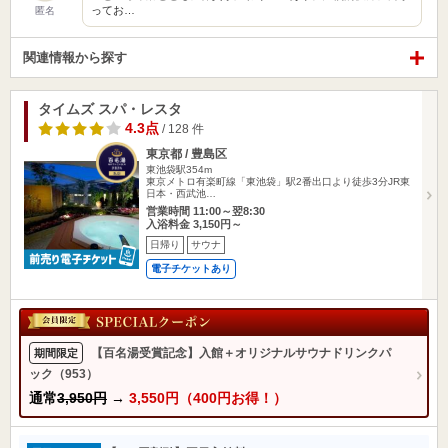
ってお…
匿名
関連情報から探す
タイムズ スパ・レスタ
4.3点
/ 128 件
東京都 / 豊島区
東池袋駅354m
東京メトロ有楽町線「東池袋」駅2番出口より徒歩3分JR東
日本・西武池…
営業時間 11:00～翌8:30
入浴料金 3,150円～
日帰り
サウナ
電子チケットあり
【百名湯受賞記念】入館＋オリジナルサウナドリンクパ
期間限定
ック（953）
通常
3,950円
→
3,550円（400円お得！）