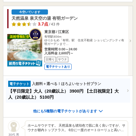
今空いています
天然温泉 泉天空の湯 有明ガーデン
3.7点
/ 43 件
東京都 / 江東区
有明駅404m
ゆりかもめ「有明」駅 住友不動産 ショッピングシティ有
明ガーデンまで…
営業時間 0:00～24:00
入浴料金 2,600円～
日帰り
サウナ
電子チケットあり
入館料＋選べる！ほろよいセット付プラン
電子チケット
【平日限定】大人（20歳以上）
3900円
【土日祝限定】大
人（20歳以上）
5100円
他にも5種類の電子チケットがあります
ホームサウナです。 天然温泉も琥珀色で肌に良く良いですが、サ
ウナが都内トップクラス。 6分に一度のオートローリュと高い…
30代 男