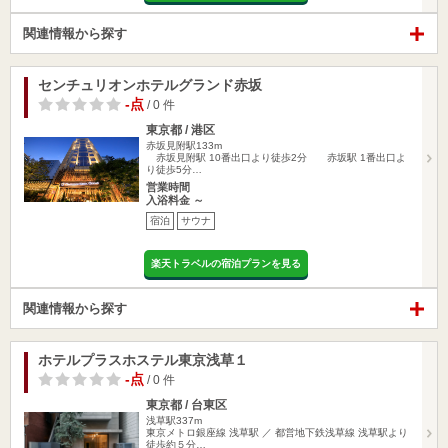
関連情報から探す
センチュリオンホテルグランド赤坂
-点
/ 0 件
東京都 / 港区
赤坂見附駅133m
赤坂見附駅 10番出口より徒歩2分 赤坂駅 1番出口よ
り徒歩5分…
営業時間
入浴料金 ～
宿泊
サウナ
楽天トラベルの宿泊プランを見る
関連情報から探す
ホテルプラスホステル東京浅草１
-点
/ 0 件
東京都 / 台東区
浅草駅337m
東京メトロ銀座線 浅草駅 ／ 都営地下鉄浅草線 浅草駅より
徒歩約５分…