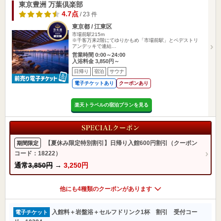
東京豊洲 万葉倶楽部
4.7点
/ 23 件
東京都 / 江東区
市場前駅215m
※千客万来2階にてゆりかもめ「市場前駅」とペデストリ
アンデッキで連結…
営業時間 0:00～24:00
入浴料金 3,850円～
日帰り
宿泊
サウナ
電子チケットあり
クーポンあり
楽天トラベルの宿泊プランを見る
【夏休み限定特別割引】日帰り入館600円割引（クーポン
期間限定
コード：18222）
通常
3,850円
→
3,250円
他にも4種類のクーポンがあります
入館料＋岩盤浴＋セルフドリンク1杯 割引 受付コー
電子チケット