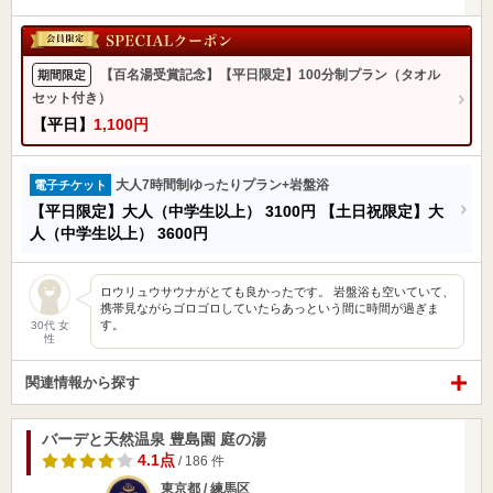
【百名湯受賞記念】【平日限定】100分制プラン（タオル
期間限定
セット付き）
【平日】
1,100円
大人7時間制ゆったりプラン+岩盤浴
電子チケット
【平日限定】大人（中学生以上）
3100円
【土日祝限定】大
人（中学生以上）
3600円
ロウリュウサウナがとても良かったです。 岩盤浴も空いていて、
携帯見ながらゴロゴロしていたらあっという間に時間が過ぎま
す。
30代 女
性
関連情報から探す
バーデと天然温泉 豊島園 庭の湯
4.1点
/ 186 件
東京都 / 練馬区