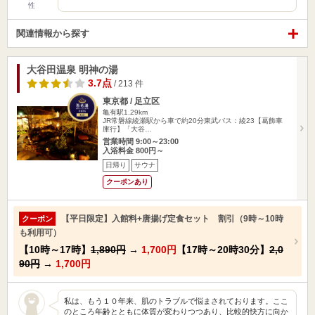
性
関連情報から探す
大谷田温泉 明神の湯
3.7点
/ 213 件
東京都 / 足立区
亀有駅1.29km
JR常磐線綾瀬駅から車で約20分東武バス：綾23【葛飾車
庫行】「大谷…
営業時間 9:00～23:00
入浴料金 800円～
日帰り
サウナ
クーポンあり
【平日限定】入館料+唐揚げ定食セット 割引（9時～10時
クーポン
も利用可）
【10時～17時】
1,890円
→
1,700円
【17時～20時30分】
2,0
90円
→
1,700円
私は、もう１０年来、肌のトラブルで悩まされております。ここ
のところ年齢とともに体質が変わりつつあり、比較的快方に向か