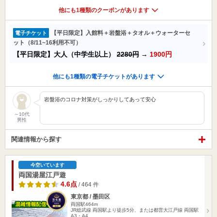
他にも1種類のクーポンがあります
【平日限定】入館料＋岩盤浴＋タオル＋ウォーターセ
電子チケット
ット（8/11~16利用不可）
【平日限定】大人（中学生以上）
2280円
→
1900円
他にも1種類の電子チケットがあります
岩盤浴のコロナ対策がしっかりしてあって安心
～10代
男性
関連情報から探す
今空いています
両国湯屋江戸遊
4.6点
/ 464 件
東京都 / 墨田区
両国駅464m
JR総武線 両国駅より徒歩5分、または都営大江戸線 両国駅
A3・A4…