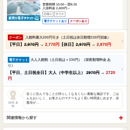
営業時間 10:00～翌8:30
入浴料金 2,400円～
日帰り
サウナ
電子チケットあり
クーポンあり
入館料最大200円引き（土日祝は休日割増330円別途）
クーポン
【平日】
2,970円
→
2,770円
【休日】
2,970円
→
2,870円
大人入館割（土日祝は＋330円）（深夜割増料金 あ
電子チケット
り）
【平日、土日祝全日】大人（中学生以上）
2970円
→
2720
円
近くに住んでることが誇らしくなるくらい素敵な施設です。ごは
んもおいしく、お客さんのマナーもよく長い時間楽しめます。岩
盤浴が…
30代 女
性
関連情報から探す