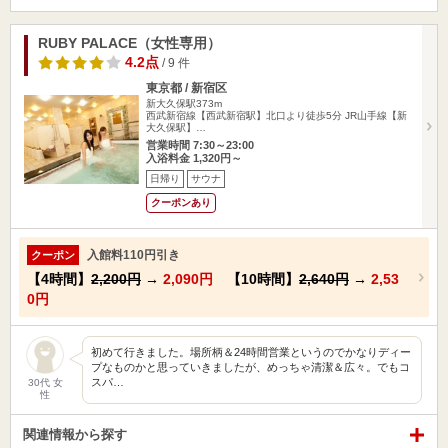
RUBY PALACE（女性専用）
4.2点
/ 9 件
東京都 / 新宿区
新大久保駅373m
西武新宿線【西武新宿駅】北口より徒歩5分 JR山手線【新
大久保駅】…
営業時間 7:30～23:00
入浴料金 1,320円～
日帰り
サウナ
クーポンあり
入館料110円引き
クーポン
【4時間】
2,200円
→
2,090円
【10時間】
2,640円
→
2,53
0円
初めて行きました。場所柄＆24時間営業というのでかなりディー
プなものかと思っていきましたが、めっちゃ清潔＆広々。でもコ
スパ…
30代 女
性
関連情報から探す