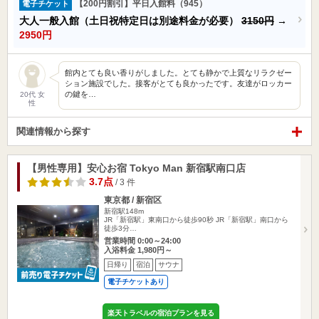
【200円割引】平日入館料（945）
電子チケット
大人一般入館（土日祝特定日は別途料金が必要）
3150円
→
2950円
館内とても良い香りがしました。とても静かで上質なリラクゼー
ション施設でした。接客がとても良かったです。友達がロッカー
の鍵を…
20代 女
性
関連情報から探す
【男性専用】安心お宿 Tokyo Man 新宿駅南口店
3.7点
/ 3 件
東京都 / 新宿区
新宿駅148m
JR「新宿駅」東南口から徒歩90秒 JR「新宿駅」南口から
徒歩3分…
営業時間 0:00～24:00
入浴料金 1,980円～
日帰り
宿泊
サウナ
電子チケットあり
楽天トラベルの宿泊プランを見る