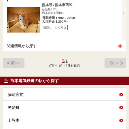
熊本県 / 熊本市西区
杉塘駅412m
熊本県道1号沿い
営業時間 17:00～24:00
入浴料金 1,200円～
日帰り
ロウリュ
関連情報から探す
1
/
1
前へ
次へ
(
7
件中 1件～7件を表示)
熊本電気鉄道の駅から探す
藤崎宮前
黒髪町
上熊本