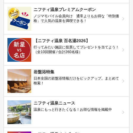
ニフティ温泉プレミアムクーポン
ノジマモバイル会員向け 通常よりもお得な「特別価
格」で人気の温泉を満喫できる！
【ニフティ温泉 百名湯2026】
行ってみたい施設に投票してプレゼントを当てよう！
（全10回開催 / 合計260名様）
岩盤浴特集
日本全国の岩盤浴情報だけをピックアップ。まとめて
検索！
ニフティ温泉ニュース
温泉にもっと行きたくなる！お得な情報を掲載中