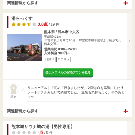
関連情報から探す
湯らっくす
3.8点
/ 19 件
熊本県 / 熊本市中央区
平成駅421m
JR熊本駅より車で10分、JR豊肥本線平成駅より徒歩3分、
熊本交通…
営業時間 0:00～24:00
入浴料金 900円～
日帰り
ロウリュ
楽天トラベルの宿泊プランを見る
リニューアルして初めて行きましたが、２階は白を基調にしたリ
ゾートホテルみたいで綺麗でした。 温泉も気持ちよく、そのあと
マッ…
匿名
関連情報から探す
熊本城サウナ城の湯【男性専用】
-点
/ 0 件