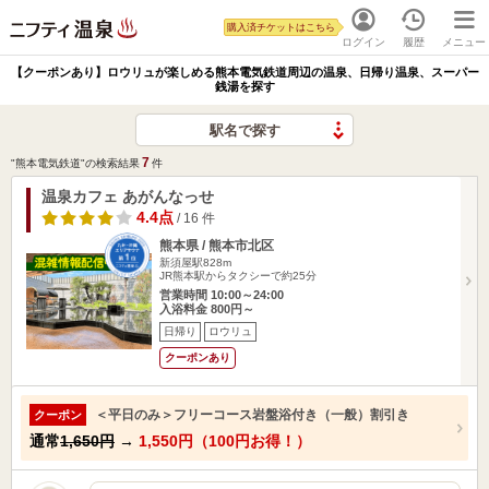
購入済チケットはこちら
ログイン
履歴
メニュー
【クーポンあり】ロウリュが楽しめる熊本電気鉄道周辺の温泉、日帰り温泉、スーパー
銭湯を探す
駅名で探す
7
"熊本電気鉄道"の検索結果
件
温泉カフェ あがんなっせ
4.4点
/ 16 件
熊本県 / 熊本市北区
新須屋駅828m
JR熊本駅からタクシーで約25分
営業時間 10:00～24:00
入浴料金 800円～
日帰り
ロウリュ
クーポンあり
＜平日のみ＞フリーコース岩盤浴付き（一般）割引き
クーポン
通常
1,650円
→
1,550円（100円お得！）