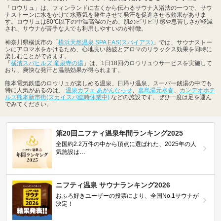
「ロウリュ」は、フィンランドに古くから伝わるサウナ入浴法の一つで、サウ
ナストーンに水をかけて水蒸気を発生させて発汗を促進させる効果がありま
す。ロウリュは80℃以下の中温高湿のため、肌のピリピリ感や息苦しさが軽減
され、サウナが苦手な人でも利用しやすいのが特徴。
神奈川県横浜市の「
横浜天然温泉 SPA EAS(スパイアス)
」では、サウナストー
ンにアロマ水をかけるため、心地良い熱波とアロマのリラックス効果を同時に
楽しむことができます。
「
横濱スパヒルズ 竜泉寺の湯
」は、1日18回のロウリュウサービスを実施して
おり、爽快な発汗と温熱効果が得られます。
熊本電気鉄道のロウリュが楽しめる温泉、日帰り温泉、スーパー銭湯の中でも
特に人気があるのは、
温泉カフェ あがんなっせ
、
嘉島湯元水春
、
カンデオホテ
ルズ熊本新市街(スカイスパ臨時休業中)
などの施設です。ぜひ一度は足を運ん
でみてください。
第20回ニフティ温泉年間ランキング2025
全国約2.2万件の中から頂点に選ばれた、2025年の人
気施設は…
ニフティ温泉 サウナランキング2026
おふろ好きユーザーの投票により、全国No.1サウナが
決定！