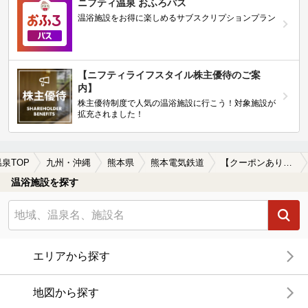
ニフティ温泉 おふろパス
温浴施設をお得に楽しめるサブスクリプションプラン
【ニフティライフスタイル株主優待のご案
内】
株主優待制度で人気の温浴施設に行こう！対象施設が
拡充されました！
温泉TOP
九州・沖縄
熊本県
熊本電気鉄道
【クーポンあり】ロウリュが楽しめる熊本電気鉄道周辺の温泉、日帰り温泉、スーパー銭湯を探す
温浴施設を探す
エリアから探す
地図から探す