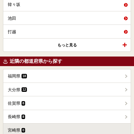
韓々坂
池田
打越
もっと見る
近隣の都道府県から探す
福岡県
18
大分県
12
佐賀県
8
長崎県
8
宮崎県
0