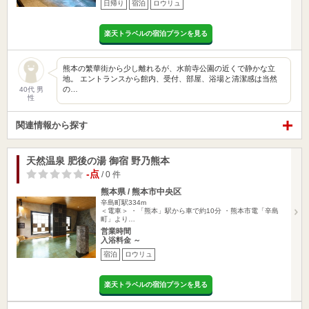
日帰り
宿泊
ロウリュ
楽天トラベルの宿泊プランを見る
熊本の繁華街から少し離れるが、水前寺公園の近くで静かな立
地。 エントランスから館内、受付、部屋、浴場と清潔感は当然
の…
40代 男
性
関連情報から探す
天然温泉 肥後の湯 御宿 野乃熊本
-点
/ 0 件
熊本県 / 熊本市中央区
辛島町駅334m
＜電車＞ ・「熊本」駅から車で約10分 ・熊本市電「辛島
町」より…
営業時間
入浴料金 ～
宿泊
ロウリュ
楽天トラベルの宿泊プランを見る