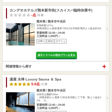
カンデオホテルズ熊本新市街(スカイスパ臨時休業中)
-点
/ 0 件
熊本県 / 熊本市中央区
辛島町駅127m
JR熊本駅から路面電車で約15分辛島町電停より徒歩約3分
営業時間 15:00～24:00
入浴料金 1,000円～
日帰り
宿泊
ロウリュ
楽天トラベルの宿泊プランを見る
関連情報から探す
湯屋 水禅 Luxury Sauna ＆ Spa
5.0点
/ 1 件
熊本県 / 熊本市中央区
水前寺公園駅540m
・JR熊本駅から電車でJR水前寺駅にて下車、駅より徒歩1
2分 ・九…
営業時間 12:00～24:00
入浴料金 3,000円～