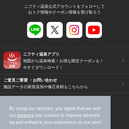
ニフティ温泉公式アカウントをフォローして
おトク情報やクーポン情報を受け取ろう
ニフティ温泉アプリ
地図から温泉検索！お得な限定クーポンも！
今すぐダウンロード！
ご意見ご要望 ・お問い合わせ
施設データの新規追加や修正依頼もこちらから
スマートフォン
/
PC
加盟店募集（資料請求）
広告出稿のご案内
By using our services, you agree that we and
our
partners
use cookies to improve advertisi
利用規約
ライフスタイルMEMBERS+規約
ng and enhance your experience on our servi
特定商取引法に基づく表記
ヘルプ
採用情報