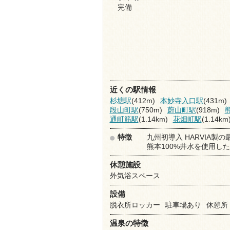
完備
近くの駅情報
杉塘駅
(412m)
本妙寺入口駅
(431m)
段山町駅
(750m)
蔚山町駅
(918m)
通町筋駅
(1.14km)
花畑町駅
(1.14km
特徴
九州初導入 HARVIA製
熊本100%井水を使用し
休憩施設
外気浴スペース
設備
脱衣所ロッカー
駐車場あり
休憩所
温泉の特徴