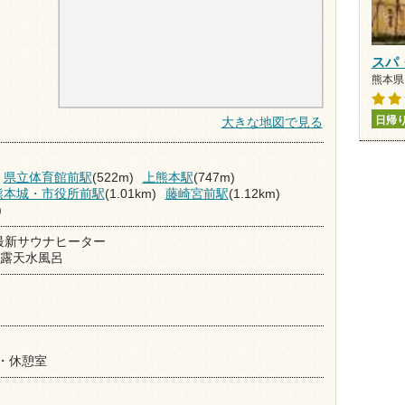
スパ
熊本県 
日帰
大きな地図で見る
県立体育館前駅
(522m)
上熊本駅
(747m)
熊本城・市役所前駅
(1.01km)
藤崎宮前駅
(1.12km)
)
の最新サウナヒーター
た露天水風呂
・休憩室