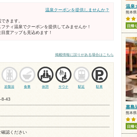
温泉
温泉クーポンを提供しませんか？
熊本県 
載できます。
日帰
ニフティ温泉でクーポンを提供してみませんか！
注目度アップも見込めます！
掲載情報に誤りがある場合はこちら
岩盤浴
食事
休憩
サウナ
駅近
駐車
8-43
嘉島
熊本県 
日帰
ご確認ください