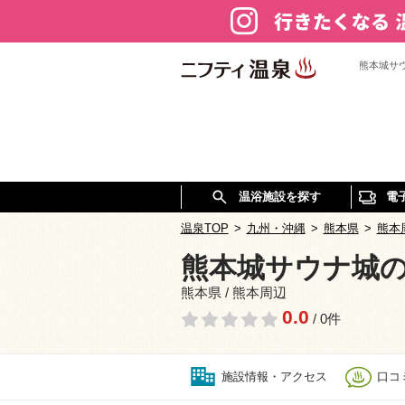
熊本城サ
温浴施設を探す
電
温泉TOP
>
九州・沖縄
>
熊本県
>
熊本
熊本城サウナ城
熊本県 / 熊本周辺
0.0
/ 0件
施設情報・アクセス
口コミ