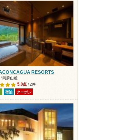
 ACONCAGUA RESORTS
/ 阿蘇山麓
5.0点
/ 2件
り
宿泊
クーポン