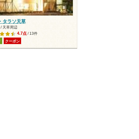
・タラソ天草
/ 天草周辺
4.7点
/ 13件
り
クーポン