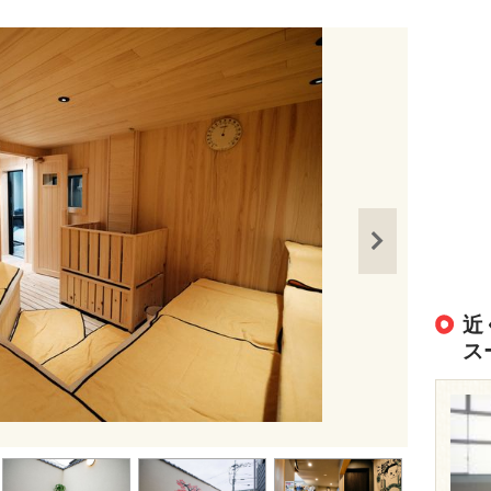
近
ス
出典：
https://s