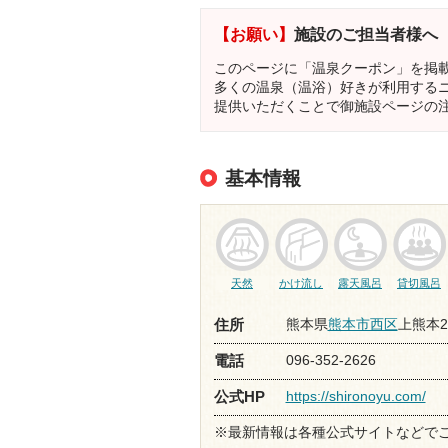
【お願い】
施設のご担当者様へ
このページに「温泉クーポン」を掲
多くの温泉（温浴）好きが利用する
提供いただくことで御施設ページの
基本情報
天然
かけ流し
露天風呂
貸切風呂
熊本県
熊本市西区
上熊本2-
住所
096-352-2626
電話
https://shironoyu.com/
公式HP
※最新情報は各種公式サイトなどで