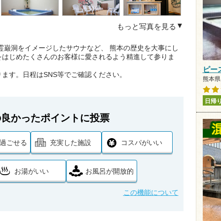
もっと写真を見る
霊巌洞をイメージしたサウナなど、 熊本の歴史を大事にし
をはじめたくさんのお客様に愛されるよう精進して参りま
ピー
ます。日程はSNS等でご確認ください。
熊本県 
日帰
の良かったポイントに投票
過ごせる
充実した施設
コスパがいい
お湯がいい
お風呂が開放的
この機能について