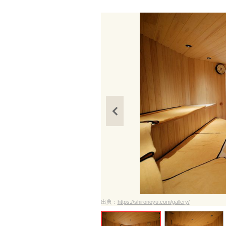
出典：
https://shironoyu.com/gallery/