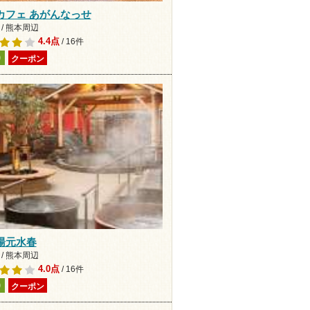
カフェ あがんなっせ
/ 熊本周辺
4.4点
/ 16件
り
クーポン
湯元水春
/ 熊本周辺
4.0点
/ 16件
り
クーポン