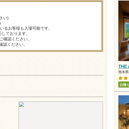
さい)
き
ているお客様も入場可能です。
応しております。
ご確認ください。
確認ください。
THE
熊本県 
日帰