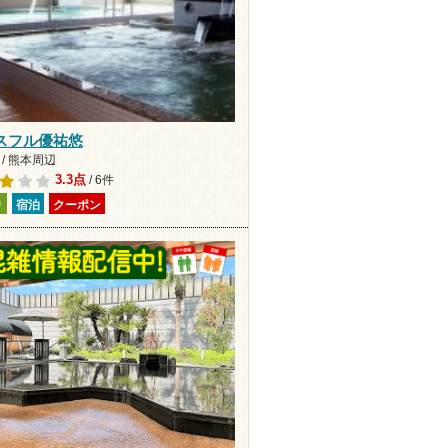
スフル優祐悠
/ 熊本周辺
3.3点
/ 6件
り
宿泊
クーポン