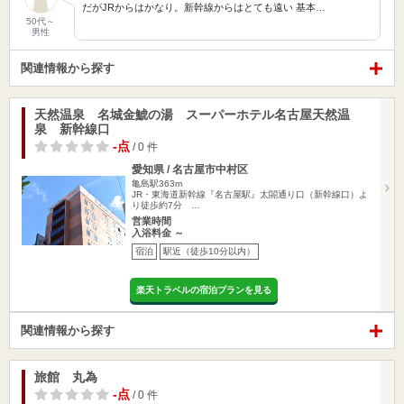
だがJRからはかなり。新幹線からはとても遠い 基本…
50代～
男性
関連情報から探す
天然温泉 名城金鯱の湯 スーパーホテル名古屋天然温
泉 新幹線口
-点
/ 0 件
愛知県 / 名古屋市中村区
亀島駅363m
JR・東海道新幹線『名古屋駅』太閤通り口（新幹線口）よ
り徒歩約7分 …
営業時間
入浴料金 ～
宿泊
駅近（徒歩10分以内）
楽天トラベルの宿泊プランを見る
関連情報から探す
旅館 丸為
-点
/ 0 件