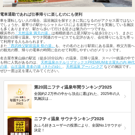
電車通勤であれば仕事帰りに楽しむのにも便利
車を運転しない人の場合、温浴施設を探すときに気になるのがアクセス面ではない
でしょうか。最寄りの駅からシャトルバスによる送迎サービスを実施している施設
も多くありますが、駅から歩いて行ける近さは魅力の一つですね。
横浜市の
「天然温泉 満天の湯」
は相模鉄道の上星川駅から徒歩1分という、まさに
駅前の日帰り温泉。サウナ関連のサービスでも定評があり、会社帰りにも立ち寄っ
て利用する人もみられます。
また
「西武秩父駅前温泉 祭の湯」
も、その名のとおり駅前にある温泉。秩父方面へ
の観光の際、帰りの電車の時間に合わせて利用しやすいのがメリットです。
名古屋市東山線の駅近（徒歩10分以内）の温泉、日帰り温泉、スーパー銭湯の中で
も特に人気があるのは、
天然温泉ホテルリブマックスPREMIUM名古屋丸の内 神代
の湯
、
山王温泉 喜多の湯（きたのゆ）
、
天然温泉 アーバンクア
などの施設です。
ぜひ一度は足を運んでみてください。
第20回ニフティ温泉年間ランキング2025
全国約2.2万件の中から頂点に選ばれた、2025年の人
気施設は…
ニフティ温泉 サウナランキング2026
おふろ好きユーザーの投票により、全国No.1サウナが
決定！