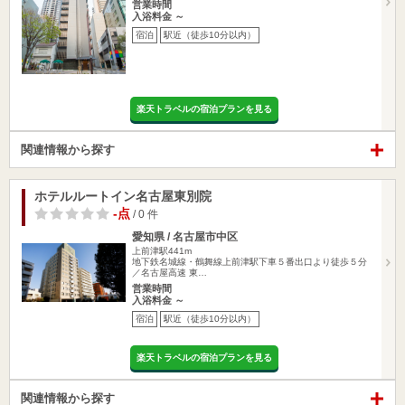
営業時間
入浴料金 ～
宿泊
駅近（徒歩10分以内）
楽天トラベルの宿泊プランを見る
関連情報から探す
ホテルルートイン名古屋東別院
-点
/ 0 件
愛知県 / 名古屋市中区
上前津駅441m
地下鉄名城線・鶴舞線上前津駅下車５番出口より徒歩５分
／名古屋高速 東…
営業時間
入浴料金 ～
宿泊
駅近（徒歩10分以内）
楽天トラベルの宿泊プランを見る
関連情報から探す