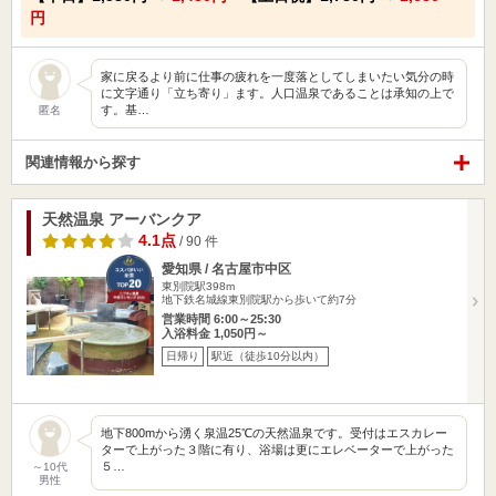
円
家に戻るより前に仕事の疲れを一度落としてしまいたい気分の時
に文字通り「立ち寄り」ます。人口温泉であることは承知の上で
す。基…
匿名
関連情報から探す
天然温泉 アーバンクア
4.1点
/ 90 件
愛知県 / 名古屋市中区
東別院駅398m
地下鉄名城線東別院駅から歩いて約7分
営業時間 6:00～25:30
入浴料金 1,050円～
日帰り
駅近（徒歩10分以内）
地下800mから湧く泉温25℃の天然温泉です。受付はエスカレー
ターで上がった３階に有り、浴場は更にエレベーターで上がった
５…
～10代
男性