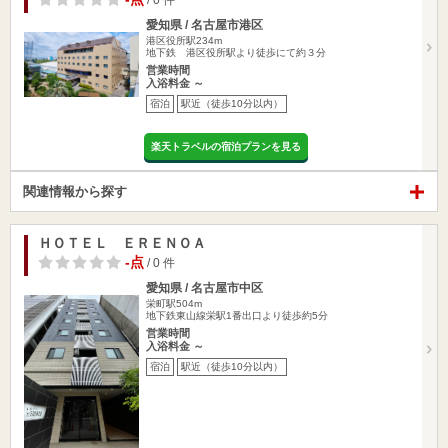
/ 0 件
愛知県 / 名古屋市港区
港区役所駅234m
地下鉄 港区役所駅より徒歩にて約３分
営業時間
入浴料金 ～
宿泊
駅近（徒歩10分以内）
楽天トラベルの宿泊プランを見る
関連情報から探す
ＨＯＴＥＬ ＥＲＥＮＯＡ
-点
/ 0 件
愛知県 / 名古屋市中区
栄町駅504m
地下鉄東山線栄駅1番出口より徒歩約5分
営業時間
入浴料金 ～
宿泊
駅近（徒歩10分以内）