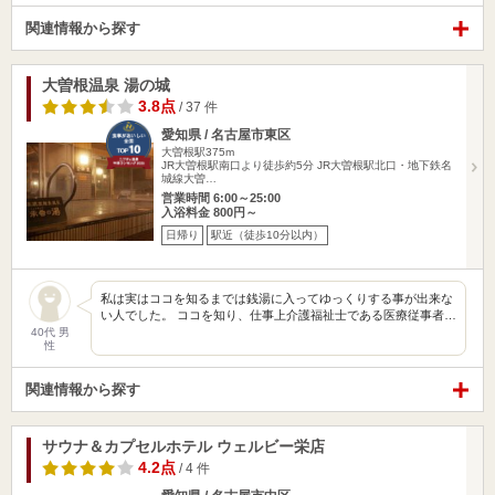
関連情報から探す
大曽根温泉 湯の城
3.8点
/ 37 件
愛知県 / 名古屋市東区
大曽根駅375m
JR大曽根駅南口より徒歩約5分 JR大曽根駅北口・地下鉄名
城線大曽…
営業時間 6:00～25:00
入浴料金 800円～
日帰り
駅近（徒歩10分以内）
私は実はココを知るまでは銭湯に入ってゆっくりする事が出来な
い人でした。 ココを知り、仕事上介護福祉士である医療従事者…
40代 男
性
関連情報から探す
サウナ＆カプセルホテル ウェルビー栄店
4.2点
/ 4 件