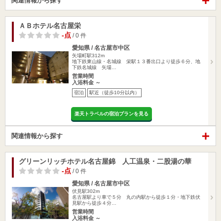
関連情報から探す
ＡＢホテル名古屋栄
-点
/ 0 件
愛知県 / 名古屋市中区
矢場町駅312m
地下鉄東山線・名城線 栄駅１３番出口より徒歩６分、地
下鉄名城線 矢場…
営業時間
入浴料金 ～
宿泊
駅近（徒歩10分以内）
楽天トラベルの宿泊プランを見る
関連情報から探す
グリーンリッチホテル名古屋錦 人工温泉・二股湯の華
-点
/ 0 件
愛知県 / 名古屋市中区
伏見駅302m
名古屋駅より車で５分 丸の内駅から徒歩１分・地下鉄伏
見駅から徒歩４分…
営業時間
入浴料金 ～