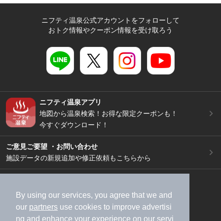
ニフティ温泉公式アカウントをフォローして
おトク情報やクーポン情報を受け取ろう
ニフティ温泉アプリ
地図から温泉検索！お得な限定クーポンも！
今すぐダウンロード！
ご意見ご要望 ・お問い合わせ
施設データの新規追加や修正依頼もこちらから
スマートフォン
/
PC
加盟店募集（資料請求）
広告出稿のご案内
By using our services, you agree that we and
our
partners
use cookies to improve advertisi
利用規約
ライフスタイルMEMBERS+規約
ng and enhance your experience on our servi