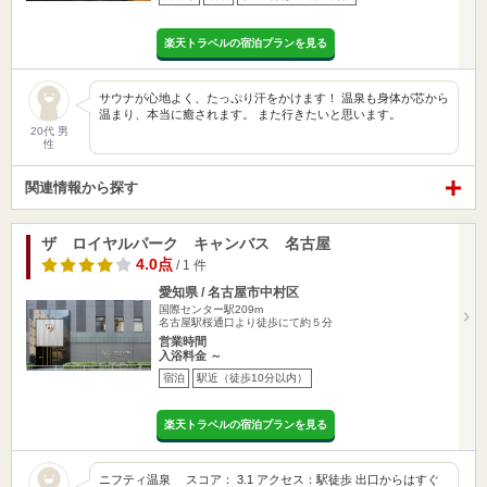
楽天トラベルの宿泊プランを見る
サウナが心地よく、たっぷり汗をかけます！ 温泉も身体が芯から
温まり、本当に癒されます。 また行きたいと思います。
20代 男
性
関連情報から探す
ザ ロイヤルパーク キャンバス 名古屋
4.0点
/ 1 件
愛知県 / 名古屋市中村区
国際センター駅209m
名古屋駅桜通口より徒歩にて約５分
営業時間
入浴料金 ～
宿泊
駅近（徒歩10分以内）
楽天トラベルの宿泊プランを見る
ニフティ温泉 スコア： 3.1 アクセス：駅徒歩 出口からはすぐ