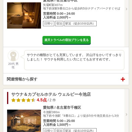
愛知県 / 名古屋市中区
矢場町駅407m
地下鉄栄駅8番出口から徒歩約5分ナディアパークすぐそば
営業時間 0:00～24:00
入浴料金 2,000円～
日帰り
宿泊
駅近（徒歩10分以内）
楽天トラベルの宿泊プランを見る
サウナの種類がとても充実しています。 沢山汗をかいてすっきり
しました！ サウナを利用したい方にとてもおすすめです。
20代 男
性
関連情報から探す
サウナ＆カプセルホテル ウェルビー今池店
4.5点
/ 2 件
愛知県 / 名古屋市千種区
今池駅380m
地下鉄今池駅『8番出口』より徒歩5分今池交差点から3分
営業時間 5:00～25:00
入浴料金 1,500円～
日帰り
宿泊
駅近（徒歩10分以内）