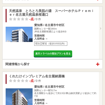
天然温泉 とろとろ美肌の湯 スーパーホテルＰｒｅｍｉ
ｅｒ名古屋天然温泉桜通口
-点
/ 0 件
愛知県 / 名古屋市中村区
国際センター駅280m
JR名古屋駅桜通口より徒歩8分
営業時間
入浴料金 ～
宿泊
駅近（徒歩10分以内）
楽天トラベルの宿泊プランを見る
関連情報から探す
くれたけインプレミアム名古屋納屋橋
-点
/ 0 件
愛知県 / 名古屋市中村区
国際センター駅517m
名古屋駅から徒歩にて約13分/東山線伏見駅より徒歩にて約
7分
営業時間
入浴料金 ～