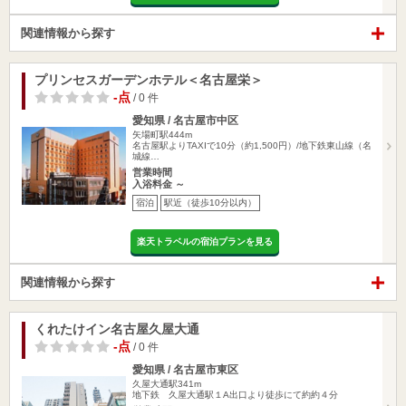
関連情報から探す
プリンセスガーデンホテル＜名古屋栄＞
-点
/ 0 件
愛知県 / 名古屋市中区
矢場町駅444m
名古屋駅よりTAXIで10分（約1,500円）/地下鉄東山線（名
城線…
営業時間
入浴料金 ～
宿泊
駅近（徒歩10分以内）
楽天トラベルの宿泊プランを見る
関連情報から探す
くれたけイン名古屋久屋大通
-点
/ 0 件
愛知県 / 名古屋市東区
久屋大通駅341m
地下鉄 久屋大通駅１A出口より徒歩にて約約４分