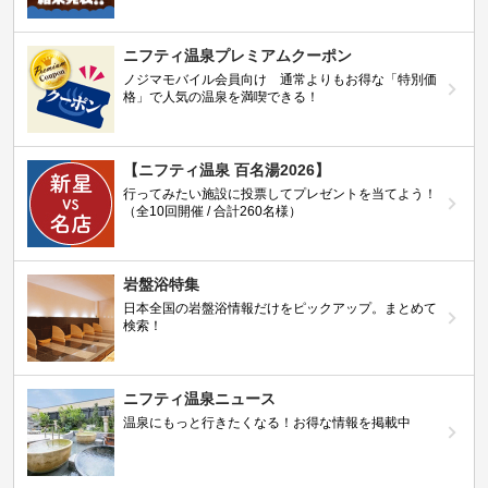
ニフティ温泉プレミアムクーポン
ノジマモバイル会員向け 通常よりもお得な「特別価
格」で人気の温泉を満喫できる！
【ニフティ温泉 百名湯2026】
行ってみたい施設に投票してプレゼントを当てよう！
（全10回開催 / 合計260名様）
岩盤浴特集
日本全国の岩盤浴情報だけをピックアップ。まとめて
検索！
ニフティ温泉ニュース
温泉にもっと行きたくなる！お得な情報を掲載中