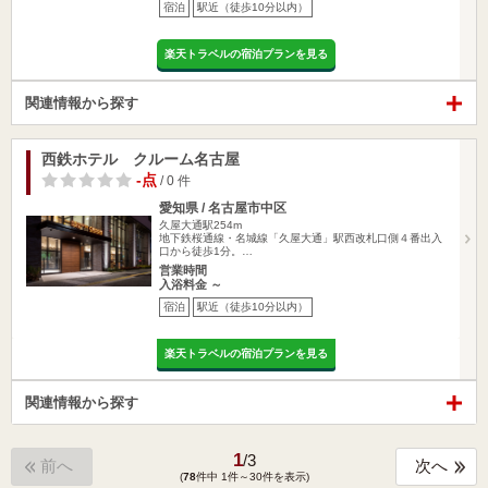
宿泊
駅近（徒歩10分以内）
楽天トラベルの宿泊プランを見る
関連情報から探す
西鉄ホテル クルーム名古屋
-点
/ 0 件
愛知県 / 名古屋市中区
久屋大通駅254m
地下鉄桜通線・名城線「久屋大通」駅西改札口側４番出入
口から徒歩1分。…
営業時間
入浴料金 ～
宿泊
駅近（徒歩10分以内）
楽天トラベルの宿泊プランを見る
関連情報から探す
1
/
3
前へ
次へ
(
78
件中 1件～30件を表示)