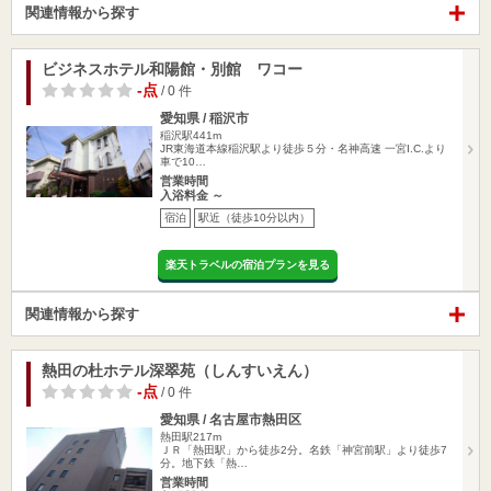
関連情報から探す
ビジネスホテル和陽館・別館 ワコー
-点
/ 0 件
愛知県 / 稲沢市
稲沢駅441m
JR東海道本線稲沢駅より徒歩５分・名神高速 一宮I.C.より
車で10…
営業時間
入浴料金 ～
宿泊
駅近（徒歩10分以内）
楽天トラベルの宿泊プランを見る
関連情報から探す
熱田の杜ホテル深翠苑（しんすいえん）
-点
/ 0 件
愛知県 / 名古屋市熱田区
熱田駅217m
ＪＲ「熱田駅」から徒歩2分。名鉄「神宮前駅」より徒歩7
分。地下鉄「熱…
営業時間