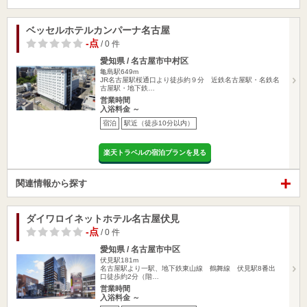
ベッセルホテルカンパーナ名古屋
-点
/ 0 件
愛知県 / 名古屋市中村区
亀島駅649m
JR名古屋駅桜通口より徒歩約９分 近鉄名古屋駅・名鉄名
古屋駅・地下鉄…
営業時間
入浴料金 ～
宿泊
駅近（徒歩10分以内）
楽天トラベルの宿泊プランを見る
関連情報から探す
ダイワロイネットホテル名古屋伏見
-点
/ 0 件
愛知県 / 名古屋市中区
伏見駅181m
名古屋駅より一駅、地下鉄東山線 鶴舞線 伏見駅8番出
口徒歩約2分（階…
営業時間
入浴料金 ～