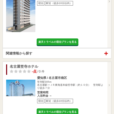
宿泊
駅近（徒歩10分以内）
楽天トラベルの宿泊プランを見る
関連情報から探す
名古屋笠寺ホテル
-点
/ 0 件
愛知県 / 名古屋市南区
笠寺駅305m
名古屋駅⇒ＪＲ東海道本線笠寺駅（約１０分） 笠寺駅よ
り徒歩７分
営業時間
入浴料金 ～
宿泊
駅近（徒歩10分以内）
楽天トラベルの宿泊プランを見る