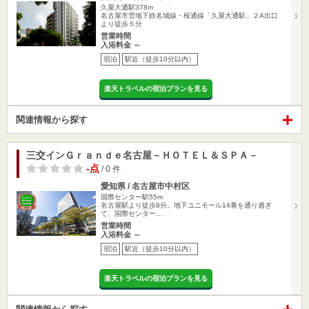
久屋大通駅378m
名古屋市営地下鉄名城線・桜通線「久屋大通駅」２A出口
より徒歩５分
営業時間
入浴料金 ～
宿泊
駅近（徒歩10分以内）
楽天トラベルの宿泊プランを見る
関連情報から探す
三交インＧｒａｎｄｅ名古屋－ＨＯＴＥＬ＆ＳＰＡ－
-点
/ 0 件
愛知県 / 名古屋市中村区
国際センター駅55m
名古屋駅より徒歩8分。地下ユニモール14番を通り過ぎ
て、国際センター…
営業時間
入浴料金 ～
宿泊
駅近（徒歩10分以内）
楽天トラベルの宿泊プランを見る