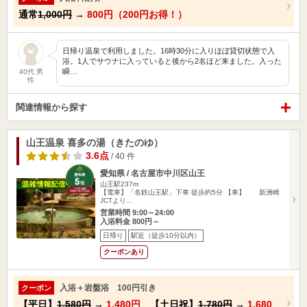
通常
1,000円
→
800円（200円お得！）
日帰り温泉で利用しました。16時30分に入りほぼ貸切状態で入
浴。1人でサウナに入っていると後から2名ほど来ました。入った
瞬…
40代 男
性
関連情報から探す
山王温泉 喜多の湯（きたのゆ）
3.6点
/ 40 件
愛知県 / 名古屋市中川区山王
山王駅237m
【電車】「名鉄山王駅」下車 徒歩約5分 【車】 新洲崎
JCTより…
営業時間 9:00～24:00
入浴料金 800円～
日帰り
駅近（徒歩10分以内）
クーポンあり
入浴＋岩盤浴 100円引き
クーポン
【平日】
1,580円
→
1,480円
【土日祝】
1,780円
→
1,680