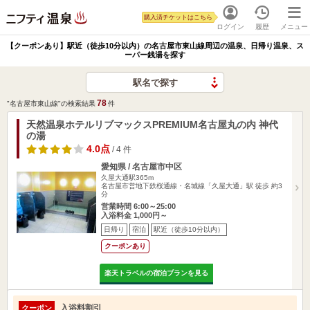
購入済チケットはこちら
ログイン
履歴
メニュー
【クーポンあり】駅近（徒歩10分以内）の名古屋市東山線周辺の温泉、日帰り温泉、ス
ーパー銭湯を探す
駅名で探す
78
"名古屋市東山線"の検索結果
件
天然温泉ホテルリブマックスPREMIUM名古屋丸の内 神代
の湯
4.0点
/ 4 件
愛知県 / 名古屋市中区
久屋大通駅365m
名古屋市営地下鉄桜通線・名城線「久屋大通」駅 徒歩 約3
分
営業時間 6:00～25:00
入浴料金 1,000円～
日帰り
宿泊
駅近（徒歩10分以内）
クーポンあり
楽天トラベルの宿泊プランを見る
入浴料割引
クーポン