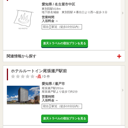
愛知県 / 名古屋市中区
東別院駅418m
地下鉄名城線 東別院駅４番出口より西へ徒歩３分
営業時間
入浴料金 ～
宿泊
駅近（徒歩10分以内）
楽天トラベルの宿泊プランを見る
関連情報から探す
ホテルルートイン尾張瀬戸駅前
-点
/ 0 件
愛知県 / 瀬戸市
尾張瀬戸駅201m
尾張瀬戸駅より徒歩で約2分
営業時間
入浴料金 ～
宿泊
駅近（徒歩10分以内）
楽天トラベルの宿泊プランを見る