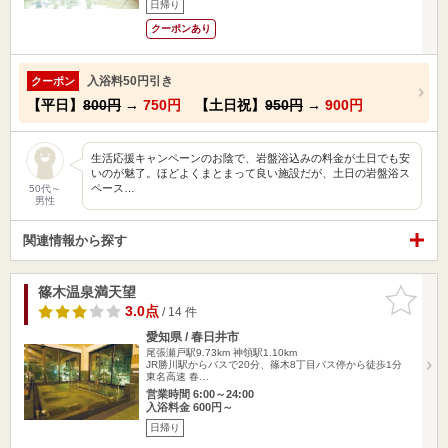
日帰り
クーポンあり
入浴料50円引き
クーポン
【平日】
800円
→
750円
【土日祝】
950円
→
900円
生活応援キャンペーンのお陰で、岩盤浴込みの料金が土日でも安
いのが魅了。ほどよくまとまって良い施設だが、土日の岩盤浴ス
ペース…
50代～
男性
関連情報から探す
篠木温泉満天望
お気に入
りに追加
3.0点
/ 14 件
愛知県 / 春日井市
尾張瀬戸駅9.73km
神領駅1.10km
JR勝川駅からバスで20分、篠木8丁目バス停から徒歩1分
東名高速 春…
営業時間 6:00～24:00
入浴料金 600円～
日帰り