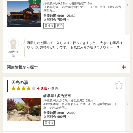
尾張瀬戸駅9.91km
小幡緑地駅749m
《東名高速》 名古屋守山スマートIC下車3キロ 《車で名古
屋西方…
営業時間 6:00～26:30
入浴料金 750円～
日帰り
宿泊
再開したと聞いて、久しぶりに行ってきました。 大きいお風呂は
やっぱり気持ちがいいです。 お気に入りの塩サウナやオートロ…
20代 女
性
関連情報から探す
天光の湯
お気に入
りに追加
4.0点
/ 40 件
岐阜県 / 多治見市
尾張瀬戸駅10.67km
多治見駅2.55km
JR中央本線 多治見駅からバス6分「総合体育館前」下
車、徒歩10分国…
営業時間 8:00～23:00
入浴料金 900円～
日帰り