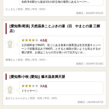
名鉄浄水駅から徒歩2分の好立地の場所にあるスーパー…
たこさん
| 性別：男性 | 年代：50代～
投稿日：2026年7月31日
[愛知県/尾張] 天然温泉ことぶきの湯（旧 やまとの湯 三郷
店）
4.0点
土日祝料金で850円、近くにある喜多の湯香流は生活支援キャンペ
ーンで岩盤浴込みで990円…とすると値段が高いような気もするが
運び湯等、お湯はこちらの方が良いので仕方ないか…
猿飛さん
| 性別：男性 | 年代：50代～
投稿日：2026年7月19日
[愛知県/小牧 (愛知)] 篠木温泉満天望
3.0点
ドライヤー〇
あざらしちゃんさん
| 性別：女性 | 年代：30代
投稿日：2026年4月7日