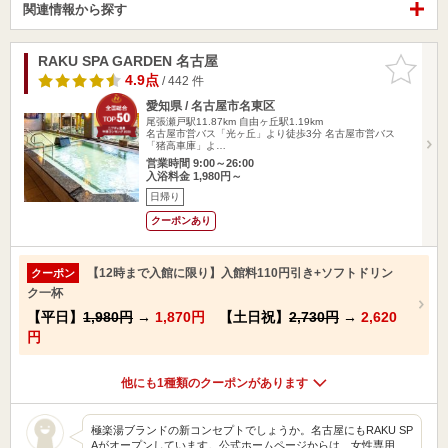
関連情報から探す
RAKU SPA GARDEN 名古屋
お気に入
りに追加
4.9点
/ 442 件
愛知県 / 名古屋市名東区
尾張瀬戸駅11.87km
自由ヶ丘駅1.19km
名古屋市営バス「光ヶ丘」より徒歩3分 名古屋市営バス
「猪高車庫」よ…
営業時間 9:00～26:00
入浴料金 1,980円～
日帰り
クーポンあり
【12時まで入館に限り】入館料110円引き+ソフトドリン
クーポン
ク一杯
【平日】
1,980円
→
1,870円
【土日祝】
2,730円
→
2,620
円
他にも1種類のクーポンがあります
極楽湯ブランドの新コンセプトでしょうか。名古屋にもRAKU SP
Aがオープンしています。公式ホームページからは、女性専用