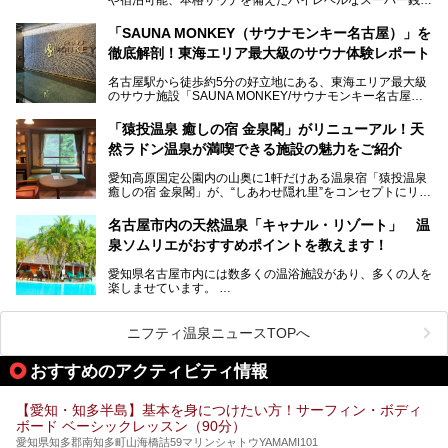
容の巨大なスタジアムサウナに、岩盤浴やリラクゼーション
が密集する激戦区です。
までまるごと楽しめる施設に生まれ変わりました。
「SAUNA MONKEY（サウナモンキー名古屋）」を
そのため、「日々の仕事の疲れを心身ともにリセットした
今回は、全面リニューアルして新しくなった「スパアクアス
徹底解剖！東海エリア最大級のサウナ体験レポート
い」「休日に時間を忘れて1日中ダラダラ過ごしたい」「コ
湯友楽」に一足早くお邪魔して取材してきました！
スパ良く非日常の極上体験を味わいたい」人向けの施設が多
名古屋駅から徒歩約5分の好立地にある、東海エリア最大級
くある点が魅力です！
のサウナ施設「SAUNA MONKEY/サウナモンキー名古屋」
をご存じですか？
今回は、名古屋市でおすすめのスーパー銭湯を紹介します。
「名古屋駅周辺ってサウナが少ないよね」という声をよく耳
お好みの温泉施設を見つけて楽しんでくださいね。
「猿投温泉 癒しの宿 金泉閣」がリニューアル！天
にするだけあり、アクセスの良さにも胸が高鳴ります。
然ラドン温泉が満喫できる施設の魅力をご紹介
今回は普段は男性専用となっているパブリックサウナが、女
性専用で公開される『レディースデー』が開催されたので、
愛知高原国定公園内の山奥に1軒だけある温泉宿「猿投温泉
さっそく取材してきました！
癒しの宿 金泉閣」が、“しあわせ隠れ里”をコンセプトにリニ
ューアルオープンします。
名古屋市内の天然温泉「キャナル・リゾート」 温
天然ラドン温泉が堪能できるお風呂や、新設・改装された客
泉ソムリエがおすすめポイントを教えます！
室、地元の食材と温泉水で作られたお料理……。
新しくなった「猿投温泉 癒しの宿 金泉閣」の魅力を丸ごと
愛知県名古屋市内には数多くの温浴施設があり、多くの人を
ご紹介します。
楽しませています。
その中でも今回は「キャナル・リゾート」について、温泉ソ
ムリエの目線で紹介していきます！
ニフティ温泉ニュースTOPへ
名古屋市内にはスーパー銭湯や日帰り温泉が多く、「どこに
行こうかな？」と悩んでしまう方も多いと思います。
おすすめのアクティビティ情報
ぜひこの記事を参考にして「キャナル・リゾート」に出かけ
てみるのはいかがでしょうか？
【愛知・知多半島】基本を身につけたい方！サーフィン・ボディ
ボード ベーシックレッスン（90分）
愛知県知多郡南知多町山海橋詰59マリンシャトウYAMAMI101