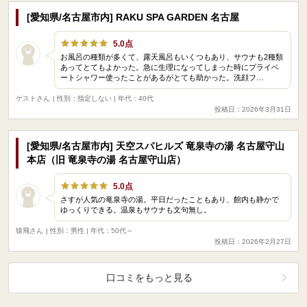
[愛知県/名古屋市内] RAKU SPA GARDEN 名古屋
5.0点
お風呂の種類が多くて、露天風呂もいくつもあり、サウナも2種類
あってとてもよかった。急に生理になってしまった時にプライベ
ートシャワー使ったことがあるがとても助かった。洗顔フ…
ゲストさん
| 性別：指定しない | 年代：40代
投稿日：2026年3月31日
[愛知県/名古屋市内] 天空スパヒルズ 竜泉寺の湯 名古屋守山
本店（旧 竜泉寺の湯 名古屋守山店）
5.0点
さすが人気の竜泉寺の湯。平日だったこともあり、館内も静かで
ゆっくりできる。温泉もサウナも文句無し。
猿飛さん
| 性別：男性 | 年代：50代～
投稿日：2026年2月27日
口コミをもっと見る