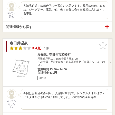
多治見近辺では総合的に一番良いと思います。風呂は熱め、ぬる
め、ジャグジー、電気、他、色々自分に合った風呂に入れます。
食事処…
50代～
男性
関連情報から探す
春日井温泉
お気に入
りに追加
3.4点
/ 7 件
愛知県 / 春日井市乙輪町
尾張瀬戸駅10.75km
春日井駅570m
・JR春日井駅北600m ・東名高速道路「春日井IC」より10
分 …
営業時間 13:30～24:00
入浴料金 530円～
日帰り
今回はお風呂のみ利用。 入浴料500円で、レンタルタオルはフェ
イスタオル小さいのだけ30円でした。 (愛知の銭湯組合の…
40代 指
定しな
い