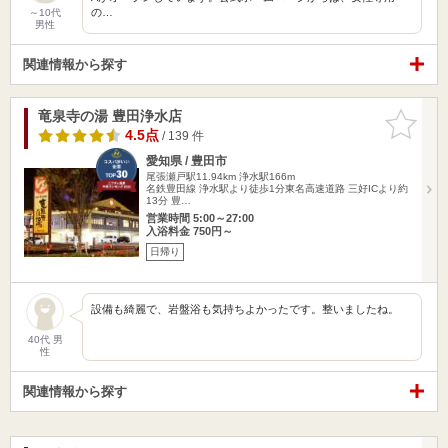
の…
～10代
男性
関連情報から探す
竜泉寺の湯 豊田浄水店
お気に入
りに追加
4.5点
/ 139 件
愛知県 / 豊田市
尾張瀬戸駅11.94km
浄水駅166m
名鉄豊田線 浄水駅より徒歩1分東名高速道路 三好ICより約
13分 豊…
営業時間 5:00～27:00
入浴料金 750円～
日帰り
設備も綺麗で、岩盤浴も気持ちよかったです。整いましたね。
40代 男
性
関連情報から探す