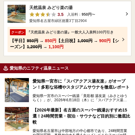
天然温泉 みどり楽の湯
3.5
入浴料：
950円
〜
愛知県名古屋市緑区徳重3丁目2904
『天然温泉 みどり楽の湯』一般大人入泉料100円引き
クーポン
【平日】
950円
→
850円
【土日祝】
1,000円
→
900円
【シ
ーズン】
1,200円
→
1,100円
愛知県のニフティ温泉ニュース
愛知県一宮市に「スパアクアス湯友楽」がオープ
ン！多彩な浴槽やスタジアムサウナを徹底レポート
愛知県一宮市のスーパー銭湯「美彩都 湯友楽（みさとゆう
らく）」が、2026年6月18日（木）に「スパアクアス湯友
楽」としてリニューアルオープン！
【2026年最新】名古屋のスーパー銭湯おすすめ15
この地で30年にわたり愛され続けてきた施設だからこそ、
選！24時間営業・宿泊・サウナなど目的別に徹底比
地元住民をはじめオープンを待ちわびている人も多いのでは
ないでしょうか。
較
老朽化した設備の補修を機に、2年前からじっくり構想を練
ってきたというだけあって、館内の充実度は想像以上。
愛知県名古屋市は中部地方の中心都市であり、24時間営業
以前の4倍に拡張したという露天エリアや10の浴槽、40人収
や宿泊可能、本格サウナを備えたハイレベルなスーパー銭湯