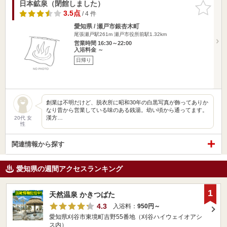
日本鉱泉（閉館しました）
お気に入
りに追加
3.5点
/ 4 件
愛知県 / 瀬戸市銀杏木町
尾張瀬戸駅261m
瀬戸市役所前駅1.32km
営業時間 16:30～22:00
入浴料金 ～
日帰り
創業は不明だけど、脱衣所に昭和30年の白黒写真が飾ってありか
なり昔から営業している味のある銭湯。幼い頃から通ってます。
漢方…
20代 女
性
関連情報から探す
愛知県の週間アクセスランキング
1
天然温泉 かきつばた
4.3
入浴料：
950円～
愛知県刈谷市東境町吉野55番地（刈谷ハイウェイオアシ
ス内）