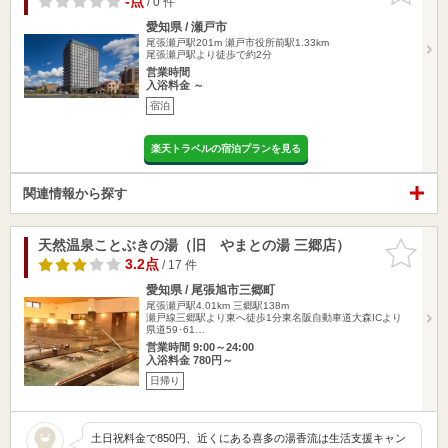
-点
/ 0 件
愛知県 / 瀬戸市
尾張瀬戸駅201m
瀬戸市役所前駅1.33km
尾張瀬戸駅より徒歩で約2分
営業時間
入浴料金 ～
宿泊
楽天トラベルの宿泊プランを見る
関連情報から探す
天然温泉ことぶきの湯（旧 やまとの湯 三郷店）
お気に入
りに追加
3.2点
/ 17 件
愛知県 / 尾張旭市三郷町
尾張瀬戸駅4.01km
三郷駅138m
瀬戸線三郷駅より東へ徒歩1分東名阪自動車道大森ICより
県道59･61…
営業時間 9:00～24:00
入浴料金 780円～
日帰り
土日祝料金で850円、近くにある喜多の湯香流は生活支援キャン