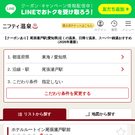
購入済チケットはこちら
ログイン
履歴
メニュー
【クーポンあり】尾張瀬戸駅(愛知県)近くの温泉、日帰り温泉、スーパー銭湯おすすめ
（2026年最新）
1. 都道府県
東海 / 愛知県
2. 沿線・駅
尾張瀬戸駅
3. こだわり条件
指定しない
こだわり条件を変更する
リストから探す
地図から探す
ホテルルートイン尾張瀬戸駅前
お気に入
りに追加