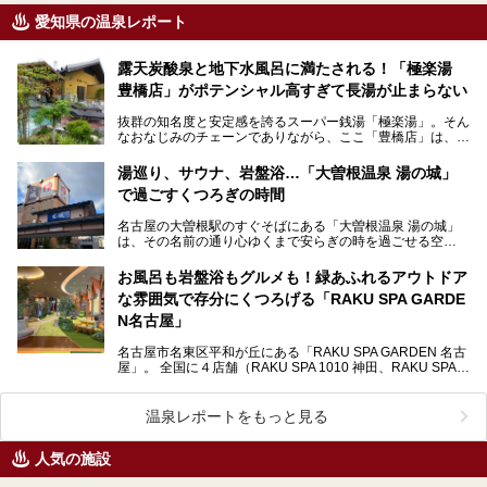
愛知県の温泉レポート
露天炭酸泉と地下水風呂に満たされる！「極楽湯
豊橋店」がポテンシャル高すぎて長湯が止まらない
抜群の知名度と安定感を誇るスーパー銭湯「極楽湯」。そん
なおなじみのチェーンでありながら、ここ「豊橋店」は、お
湯と水の質にこだわり抜いた実力派店舗でした。開放感抜…
湯巡り、サウナ、岩盤浴…「大曽根温泉 湯の城」
で過ごすくつろぎの時間
名古屋の大曽根駅のすぐそばにある「大曽根温泉 湯の城」
は、その名前の通り心ゆくまで安らぎの時を過ごせる空
間……。 施設の中には温泉だけでなく、サウナや岩盤…
お風呂も岩盤浴もグルメも！緑あふれるアウトドア
な雰囲気で存分にくつろげる「RAKU SPA GARDE
N名古屋」
名古屋市名東区平和が丘にある「RAKU SPA GARDEN 名古
屋」。 全国に４店舗（RAKU SPA 1010 神田、RAKU SPA
鶴見、RAKU S…
温泉レポートをもっと見る
人気の施設