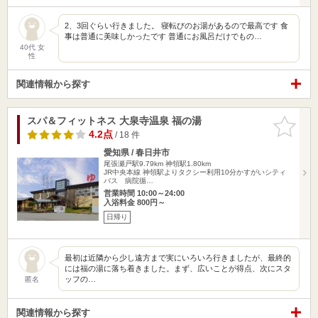
2、3回ぐらい行きました。 寝転びのお湯があるので最高です 食
事は普通に美味しかったです 普通にお風呂だけでもの…
40代 女
性
関連情報から探す
スパ＆フィットネス 大泉寺温泉 福の湯
お気に入
りに追加
4.2点
/ 18 件
愛知県 / 春日井市
尾張瀬戸駅9.79km
神領駅1.80km
JR中央本線 神領駅よりタクシー利用10分かすがいシティ
バス 病院循…
営業時間 10:00～24:00
入浴料金 800円～
日帰り
最初は近隣から少し遠方まで実にいろいろ行きましたが、最終的
には福の湯に落ち着きました。まず、広いことが得点、次にスタ
ッフの…
匿名
関連情報から探す