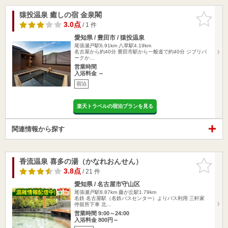
猿投温泉 癒しの宿 金泉閣
お気に入
りに追加
3.0点
/ 1 件
愛知県 / 豊田市 / 猿投温泉
尾張瀬戸駅6.91km
八草駅4.19km
名古屋から約40分 豊田市駅から一般道で約40分 ジブリパ
ークか…
営業時間
入浴料金 ～
宿泊
楽天トラベルの宿泊プランを見る
関連情報から探す
香流温泉 喜多の湯（かなれおんせん）
お気に入
りに追加
3.8点
/ 21 件
愛知県 / 名古屋市守山区
尾張瀬戸駅8.87km
藤が丘駅1.79km
名鉄 名古屋駅（名鉄バスセンター）よりバス利用 三軒家
停留所下車 北…
営業時間 9:00～24:00
入浴料金 800円～