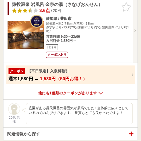
猿投温泉 岩風呂 金泉の湯（さなげおんせん）
お気に入
りに追加
3.6点
/ 20 件
愛知県 / 豊田市
尾張瀬戸駅6.78km
八草駅4.18km
浄水駅よりバス約20分加納ICより約5分豊田藤岡ICより約1
0分
営業時間 9:30～23:00
入浴料金 1,580円～
日帰り
クーポンあり
【平日限定】入泉料割引
クーポン
通常
1,580円
→
1,530円（50円お得！）
他にも1種類のクーポンがあります
庭園がある露天風呂の雰囲気が最高でした♪ 全体的に広々として
いるのでのんびりできます。 泉質もとても良かったですよ！
20代 男
性
関連情報から探す