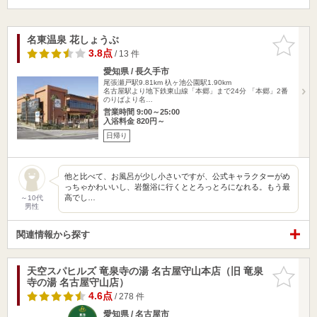
名東温泉 花しょうぶ
お気に入
りに追加
3.8点
/ 13 件
愛知県 / 長久手市
尾張瀬戸駅9.81km
杁ヶ池公園駅1.90km
名古屋駅より地下鉄東山線「本郷」まで24分 「本郷」2番
のりばより名…
営業時間 9:00～25:00
入浴料金 820円～
日帰り
他と比べて、お風呂が少し小さいですが、公式キャラクターがめ
っちゃかわいいし、岩盤浴に行くととろっとろになれる。もう最
高でし…
～10代
男性
関連情報から探す
天空スパヒルズ 竜泉寺の湯 名古屋守山本店（旧 竜泉
お気に入
寺の湯 名古屋守山店）
りに追加
4.6点
/ 278 件
愛知県 / 名古屋市