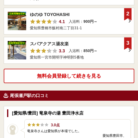
2
ゆのゆ TOYOHASHI
4.1
入浴料：
900円～
愛知県豊橋市飯村南二丁目31-1
3
スパアクアス湯友楽
3.3
入浴料：
850円～
愛知県一宮市開明字神明郭5番地
無料会員登録して続きを見る
尾張瀬戸駅の口コミ
[愛知県/豊田] 竜泉寺の湯 豊田浄水店
3.0点
竜泉寺さんは愛知県が本場でした。
愛知県豊田市、