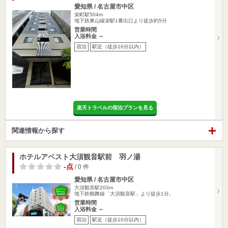
愛知県 / 名古屋市中区
栄町駅504m
地下鉄東山線栄駅1番出口より徒歩約5分
営業時間
入浴料金 ～
宿泊
駅近（徒歩10分以内）
楽天トラベルの宿泊プランを見る
関連情報から探す
ホテルアベスト大須観音駅前 羽ノ湯
-点
/ 0 件
愛知県 / 名古屋市中区
大須観音駅203m
地下鉄鶴舞線「大須観音駅」より徒歩1分。
営業時間
入浴料金 ～
宿泊
駅近（徒歩10分以内）