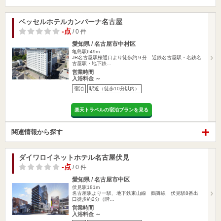
ベッセルホテルカンパーナ名古屋
-点
/ 0 件
愛知県 / 名古屋市中村区
亀島駅649m
JR名古屋駅桜通口より徒歩約９分 近鉄名古屋駅・名鉄名
古屋駅・地下鉄…
営業時間
入浴料金 ～
宿泊
駅近（徒歩10分以内）
楽天トラベルの宿泊プランを見る
関連情報から探す
ダイワロイネットホテル名古屋伏見
-点
/ 0 件
愛知県 / 名古屋市中区
伏見駅181m
名古屋駅より一駅、地下鉄東山線 鶴舞線 伏見駅8番出
口徒歩約2分（階…
営業時間
入浴料金 ～