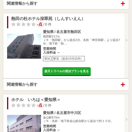
関連情報から探す
熱田の杜ホテル深翠苑（しんすいえん）
-点
/ 0 件
愛知県 / 名古屋市熱田区
熱田駅217m
ＪＲ「熱田駅」から徒歩2分。名鉄「神宮前駅」より徒歩7
分。地下鉄「熱…
営業時間
入浴料金 ～
宿泊
駅近（徒歩10分以内）
楽天トラベルの宿泊プランを見る
関連情報から探す
ホテル いろは＜愛知県＞
-点
/ 0 件
愛知県 / 名古屋市中川区
金山駅670m
ＪＲ・名鉄・地下鉄金山総合駅から徒歩で約１０分。
営業時間
入浴料金 ～