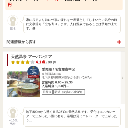
円
家に戻るより前に仕事の疲れを一度落としてしまいたい気分の時
に文字通り「立ち寄り」ます。人口温泉であることは承知の上で
す。基…
匿名
関連情報から探す
天然温泉 アーバンクア
4.1点
/ 90 件
愛知県 / 名古屋市中区
東別院駅398m
地下鉄名城線東別院駅から歩いて約7分
営業時間 6:00～25:30
入浴料金 1,050円～
日帰り
駅近（徒歩10分以内）
地下800mから湧く泉温25℃の天然温泉です。受付はエスカレー
ターで上がった３階に有り、浴場は更にエレベーターで上がった
５…
～10代
男性