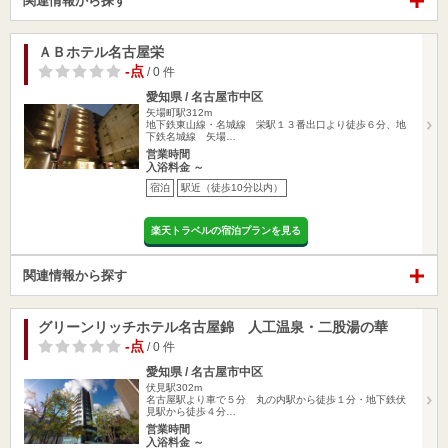
関連情報から探す
ＡＢホテル名古屋栄
-点
/ 0 件
愛知県 / 名古屋市中区
矢場町駅312m
地下鉄東山線・名城線 栄駅１３番出口より徒歩６分、地
下鉄名城線 矢場…
営業時間
入浴料金 ～
宿泊
駅近（徒歩10分以内）
楽天トラベルの宿泊プランを見る
関連情報から探す
グリーンリッチホテル名古屋錦 人工温泉・二股湯の華
-点
/ 0 件
愛知県 / 名古屋市中区
伏見駅302m
名古屋駅より車で５分 丸の内駅から徒歩１分・地下鉄伏
見駅から徒歩４分…
営業時間
入浴料金 ～