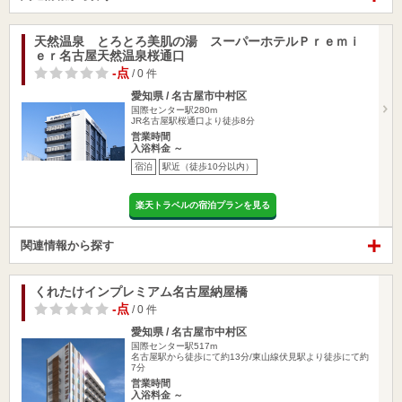
天然温泉 とろとろ美肌の湯 スーパーホテルＰｒｅｍｉ
ｅｒ名古屋天然温泉桜通口
-点
/ 0 件
愛知県 / 名古屋市中村区
国際センター駅280m
JR名古屋駅桜通口より徒歩8分
営業時間
入浴料金 ～
宿泊
駅近（徒歩10分以内）
楽天トラベルの宿泊プランを見る
関連情報から探す
くれたけインプレミアム名古屋納屋橋
-点
/ 0 件
愛知県 / 名古屋市中村区
国際センター駅517m
名古屋駅から徒歩にて約13分/東山線伏見駅より徒歩にて約
7分
営業時間
入浴料金 ～