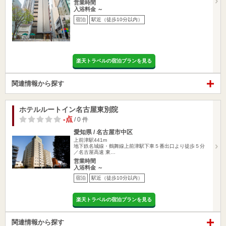
営業時間
入浴料金 ～
宿泊
駅近（徒歩10分以内）
楽天トラベルの宿泊プランを見る
関連情報から探す
ホテルルートイン名古屋東別院
-点
/ 0 件
愛知県 / 名古屋市中区
上前津駅441m
地下鉄名城線・鶴舞線上前津駅下車５番出口より徒歩５分
／名古屋高速 東…
営業時間
入浴料金 ～
宿泊
駅近（徒歩10分以内）
楽天トラベルの宿泊プランを見る
関連情報から探す