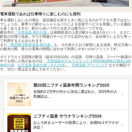
電車通勤であれば仕事帰りに楽しむのにも便利
車を運転しない人の場合、温浴施設を探すときに気になるのがアクセス面ではない
でしょうか。最寄りの駅からシャトルバスによる送迎サービスを実施している施設
も多くありますが、駅から歩いて行ける近さは魅力の一つですね。
横浜市の
「天然温泉 満天の湯」
は相模鉄道の上星川駅から徒歩1分という、まさに
駅前の日帰り温泉。サウナ関連のサービスでも定評があり、会社帰りにも立ち寄っ
て利用する人もみられます。
また
「西武秩父駅前温泉 祭の湯」
も、その名のとおり駅前にある温泉。秩父方面へ
の観光の際、帰りの電車の時間に合わせて利用しやすいのがメリットです。
ガイドウエイ志段味の駅近（徒歩10分以内）の温泉、日帰り温泉、スーパー銭湯の
中でも特に人気があるのは、
天然温泉ホテルリブマックスPREMIUM名古屋丸の内
神代の湯
、
山王温泉 喜多の湯（きたのゆ）
、
天然温泉 アーバンクア
などの施設で
す。ぜひ一度は足を運んでみてください。
第20回ニフティ温泉年間ランキング2025
全国約2.2万件の中から頂点に選ばれた、2025年の人
気施設は…
ニフティ温泉 サウナランキング2026
おふろ好きユーザーの投票により、全国No.1サウナが
決定！