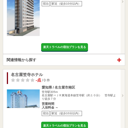
宿泊
駅近（徒歩10分以内）
楽天トラベルの宿泊プランを見る
関連情報から探す
名古屋笠寺ホテル
-点
/ 0 件
愛知県 / 名古屋市南区
笠寺駅305m
名古屋駅⇒ＪＲ東海道本線笠寺駅（約１０分） 笠寺駅よ
り徒歩７分
営業時間
入浴料金 ～
宿泊
駅近（徒歩10分以内）
楽天トラベルの宿泊プランを見る