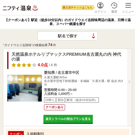
購入済チケットはこちら
ログイン
履歴
メニュー
【クーポンあり】駅近（徒歩10分以内）のガイドウエイ志段味周辺の温泉、日帰り温
泉、スーパー銭湯を探す
駅名で探す
74
"ガイドウエイ志段味"の検索結果
件
天然温泉ホテルリブマックスPREMIUM名古屋丸の内 神代
の湯
4.0点
/ 4 件
愛知県 / 名古屋市中区
久屋大通駅365m
名古屋市営地下鉄桜通線・名城線「久屋大通」駅 徒歩 約3
分
営業時間 6:00～25:00
入浴料金 1,000円～
日帰り
宿泊
駅近（徒歩10分以内）
クーポンあり
楽天トラベルの宿泊プランを見る
入浴料割引
クーポン