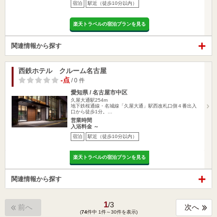
宿泊
駅近（徒歩10分以内）
楽天トラベルの宿泊プランを見る
関連情報から探す
西鉄ホテル クルーム名古屋
-点
/ 0 件
愛知県 / 名古屋市中区
久屋大通駅254m
地下鉄桜通線・名城線「久屋大通」駅西改札口側４番出入
口から徒歩1分。…
営業時間
入浴料金 ～
宿泊
駅近（徒歩10分以内）
楽天トラベルの宿泊プランを見る
関連情報から探す
1
/
3
前へ
次へ
(
74
件中 1件～30件を表示)