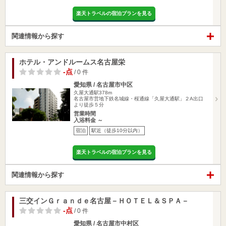
楽天トラベルの宿泊プランを見る
関連情報から探す
ホテル・アンドルームス名古屋栄
-点
/ 0 件
愛知県 / 名古屋市中区
久屋大通駅378m
名古屋市営地下鉄名城線・桜通線「久屋大通駅」２A出口
より徒歩５分
営業時間
入浴料金 ～
宿泊
駅近（徒歩10分以内）
楽天トラベルの宿泊プランを見る
関連情報から探す
三交インＧｒａｎｄｅ名古屋－ＨＯＴＥＬ＆ＳＰＡ－
-点
/ 0 件
愛知県 / 名古屋市中村区