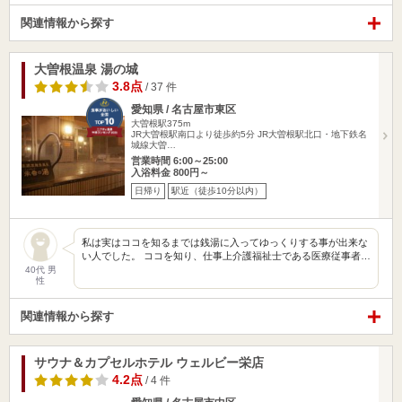
関連情報から探す
大曽根温泉 湯の城
3.8点
/ 37 件
愛知県 / 名古屋市東区
大曽根駅375m
JR大曽根駅南口より徒歩約5分 JR大曽根駅北口・地下鉄名
城線大曽…
営業時間 6:00～25:00
入浴料金 800円～
日帰り
駅近（徒歩10分以内）
私は実はココを知るまでは銭湯に入ってゆっくりする事が出来な
い人でした。 ココを知り、仕事上介護福祉士である医療従事者…
40代 男
性
関連情報から探す
サウナ＆カプセルホテル ウェルビー栄店
4.2点
/ 4 件