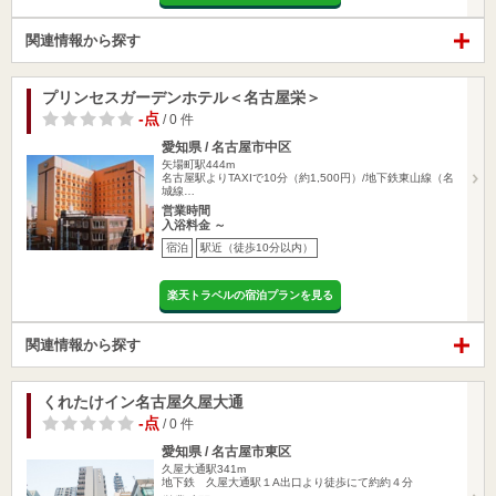
関連情報から探す
プリンセスガーデンホテル＜名古屋栄＞
-点
/ 0 件
愛知県 / 名古屋市中区
矢場町駅444m
名古屋駅よりTAXIで10分（約1,500円）/地下鉄東山線（名
城線…
営業時間
入浴料金 ～
宿泊
駅近（徒歩10分以内）
楽天トラベルの宿泊プランを見る
関連情報から探す
くれたけイン名古屋久屋大通
-点
/ 0 件
愛知県 / 名古屋市東区
久屋大通駅341m
地下鉄 久屋大通駅１A出口より徒歩にて約約４分