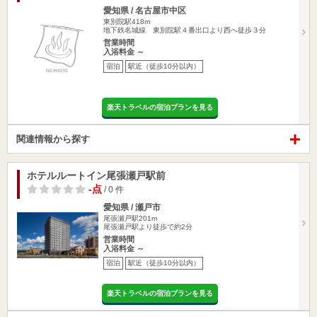
愛知県 / 名古屋市中区
東別院駅418m
地下鉄名城線 東別院駅４番出口より西へ徒歩３分
営業時間
入浴料金 ～
宿泊
駅近（徒歩10分以内）
楽天トラベルの宿泊プランを見る
関連情報から探す
ホテルルートイン尾張瀬戸駅前
-点
/ 0 件
愛知県 / 瀬戸市
尾張瀬戸駅201m
尾張瀬戸駅より徒歩で約2分
営業時間
入浴料金 ～
宿泊
駅近（徒歩10分以内）
楽天トラベルの宿泊プランを見る