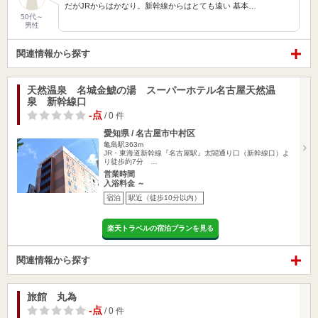
だがJRからはかなり。新幹線からはとても遠い 基本…
50代～
男性
関連情報から探す
天然温泉 名城金鯱の湯 スーパーホテル名古屋天然温
泉 新幹線口
-点
/ 0 件
愛知県 / 名古屋市中村区
亀島駅363m
JR・東海道新幹線『名古屋駅』太閤通り口（新幹線口）よ
り徒歩約7分 …
営業時間
入浴料金 ～
宿泊
駅近（徒歩10分以内）
楽天トラベルの宿泊プランを見る
関連情報から探す
旅館 丸為
-点
/ 0 件