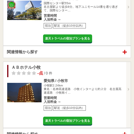
国際センター駅55m
名古屋駅より徒歩8分。地下ユニモール14番を通り過ぎ
て、国際センター…
営業時間
入浴料金 ～
宿泊
駅近（徒歩10分以内）
楽天トラベルの宿泊プランを見る
関連情報から探す
ＡＢホテル小牧
-点
/ 0 件
愛知県 / 小牧市
小牧駅2.24km
東名・名神高速道路 小牧インターより約２分 名古屋高
速道路 小牧南イ…
営業時間
入浴料金 ～
宿泊
駅近（徒歩10分以内）
楽天トラベルの宿泊プランを見る