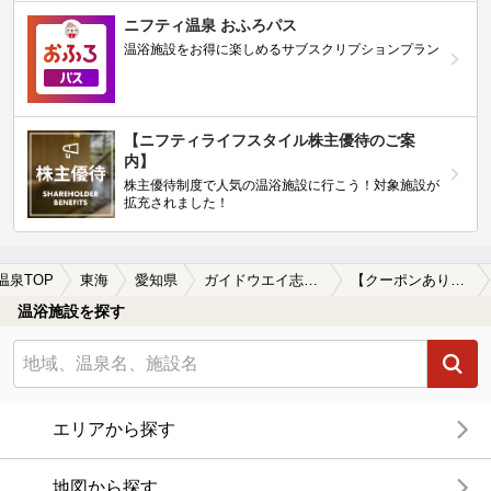
ニフティ温泉 おふろパス
温浴施設をお得に楽しめるサブスクリプションプラン
【ニフティライフスタイル株主優待のご案
内】
株主優待制度で人気の温浴施設に行こう！対象施設が
拡充されました！
温泉TOP
東海
愛知県
ガイドウエイ志段味
【クーポンあり】駅近（徒歩10分以内）のガイドウエイ志段味周辺の温泉、日帰り温泉、スーパー銭湯を探す
温浴施設を探す
エリアから探す
地図から探す