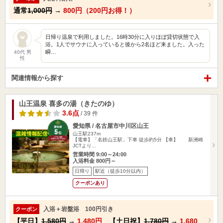
通常
1,000円
→
800円（200円お得！）
日帰り温泉で利用しました。16時30分に入りほぼ貸切状態で入
浴。1人でサウナに入っていると後から2名ほど来ました。入った
瞬…
40代 男
性
関連情報から探す
山王温泉 喜多の湯（きたのゆ）
3.6点
/ 39 件
愛知県 / 名古屋市中川区山王
山王駅237m
【電車】「名鉄山王駅」下車 徒歩約5分 【車】 新洲崎
JCTより…
営業時間 9:00～24:00
入浴料金 800円～
日帰り
駅近（徒歩10分以内）
クーポンあり
入浴＋岩盤浴 100円引き
クーポン
【平日】
1,580円
→
1,480円
【土日祝】
1,780円
→
1,680