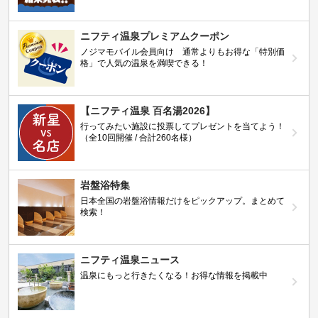
ニフティ温泉プレミアムクーポン
ノジマモバイル会員向け 通常よりもお得な「特別価
格」で人気の温泉を満喫できる！
【ニフティ温泉 百名湯2026】
行ってみたい施設に投票してプレゼントを当てよう！
（全10回開催 / 合計260名様）
岩盤浴特集
日本全国の岩盤浴情報だけをピックアップ。まとめて
検索！
ニフティ温泉ニュース
温泉にもっと行きたくなる！お得な情報を掲載中