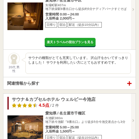
愛知県 / 名古屋市中区
矢場町駅407m
地下鉄栄駅8番出口から徒歩約5分ナディアパークすぐそば
営業時間 0:00～24:00
入浴料金 2,000円～
日帰り
宿泊
駅近（徒歩10分以内）
楽天トラベルの宿泊プランを見る
サウナの種類がとても充実しています。 沢山汗をかいてすっきり
しました！ サウナを利用したい方にとてもおすすめです。
20代 男
性
関連情報から探す
サウナ＆カプセルホテル ウェルビー今池店
4.5点
/ 2 件
愛知県 / 名古屋市千種区
今池駅380m
地下鉄今池駅『8番出口』より徒歩5分今池交差点から3分
営業時間 5:00～25:00
入浴料金 1,500円～
日帰り
宿泊
駅近（徒歩10分以内）