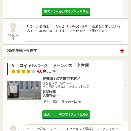
楽天トラベルの宿泊プランを見る
サウナが心地よく、たっぷり汗をかけます！ 温泉も身体が芯から
温まり、本当に癒されます。 また行きたいと思います。
20代 男
性
関連情報から探す
ザ ロイヤルパーク キャンバス 名古屋
4.0点
/ 1 件
愛知県 / 名古屋市中村区
国際センター駅209m
名古屋駅桜通口より徒歩にて約５分
営業時間
入浴料金 ～
宿泊
駅近（徒歩10分以内）
楽天トラベルの宿泊プランを見る
ニフティ温泉 スコア： 3.1 アクセス：駅徒歩 出口からはすぐ