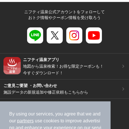
ニフティ温泉公式アカウントをフォローして
おトク情報やクーポン情報を受け取ろう
ニフティ温泉アプリ
地図から温泉検索！お得な限定クーポンも！
今すぐダウンロード！
ご意見ご要望 ・お問い合わせ
施設データの新規追加や修正依頼もこちらから
スマートフォン
/
PC
加盟店募集（資料請求）
広告出稿のご案内
By using our services, you agree that we and
our
partners
use cookies to improve advertisi
利用規約
ライフスタイルMEMBERS+規約
ng and enhance your experience on our servi