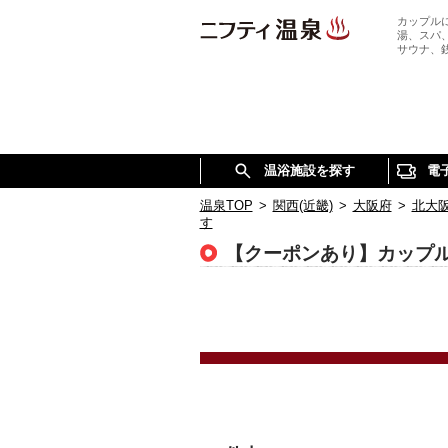
カップル
湯、スパ
サウナ、
温浴施設を探す
電
温泉TOP
>
関西(近畿)
>
大阪府
>
北大
す
【クーポンあり】カップ