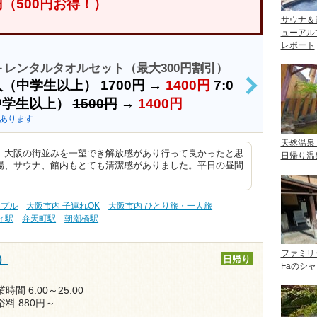
0円（500円お得！）
サウナ＆
ューアル
レポート
レンタルタオルセット（最大300円割引）
：大人（中学生以上）
1700円
→
1400円
7:0
>
（中学生以上）
1500円
→
1400円
あります
天然温泉
、大阪の街並みを一望でき解放感があり行って良かったと思
日帰り温
場、サウナ、館内もとても清潔感がありました。平日の昼間
ップル
大阪市内 子連れOK
大阪市内 ひとり旅・一人旅
ィ駅
弁天町駅
朝潮橋駅
ファミリ
）
日帰り
Faのシ
時間 6:00～25:00
浴料 880円～