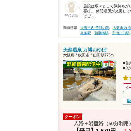
施設は広々として気持ちが
喜び。 休憩場所が充実して
30代 女性
でご…
関連情報
大阪市内 美肌の湯
大阪市内 
九条駅
朝潮橋駅
安治川口駅
天然温泉 万博おゆば
大阪府 / 吹田市 /
山田駅773m
■営業
■入
ク
クーポン
入浴＋岩盤浴（50分利用）
【平日】
1,670円
→
1,