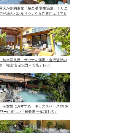
露天が劇的進化「極楽湯 羽生温泉」！リニ
で登場のバレルサウナや女性専用エリアを
・純米酒風呂・サウナを満喫！金沢近郊の
泉「極楽湯 金沢野々市店」レポ
ー＆女性におすすめ！キッズスペースやRe
ャワーが嬉しい「極楽湯 千葉稲毛店」