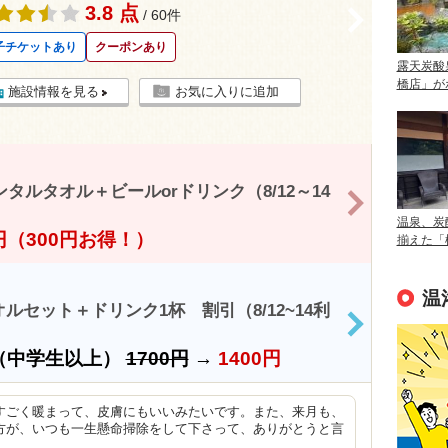
3.8 点
>
/ 60件
子チケットあり
クーポンあり
露天炭酸
橋店」が
施設情報を見る
お気に入りに追加
ルタオル＋ビールorドリンク（8/12～14
>
温泉、炭
0円（300円お得！）
揃えた「
温
ルセット＋ドリンク1杯 割引（8/12~14利
>
（中学生以上）
1700円
→
1400円
すごく暖まって、皮膚にもいいみたいです。また、来月も、
方が、いつも一生懸命掃除をして下さって、ありがとうと言