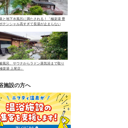
泉と地下水風呂に満たされる！「極楽湯 豊
ポテンシャル高すぎて長湯が止まらない
酸風呂、サウナからラドン蒸気浴まで取り
極楽湯 上尾店」
浴施設の方へ
ニフティ温泉を使って手軽に集