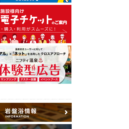
温泉・日帰り温泉・スーパー銭
広告出稿のご案内