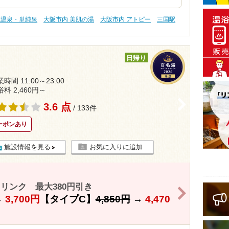
純温泉・単純泉
大阪市内 美肌の湯
大阪市内 アトピー
三国駅
日帰り
時間 11:00～23:00
浴料 2,460円～
>
3.6 点
/ 133件
ーポンあり
施設情報を見る
お気に入りに追加
リンク 最大380円引き
>
→
3,700円
【タイプC】
4,850円
→
4,470