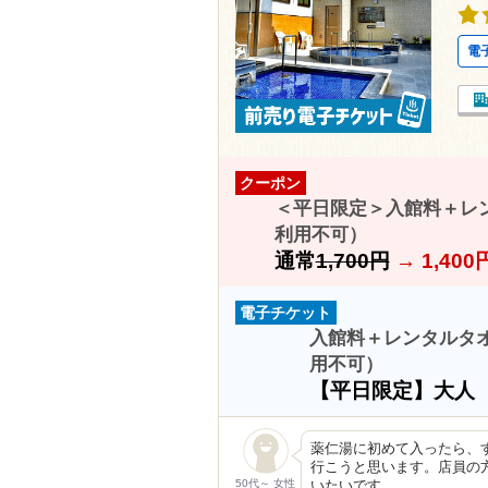
電
クーポン
＜平日限定＞入館料＋レンタ
利用不可）
通常
1,700円
→
1,40
電子チケット
入館料＋レンタルタオ
用不可）
【平日限定】大人
薬仁湯に初めて入ったら、
行こうと思います。店員の
50代～ 女性
いたいです…