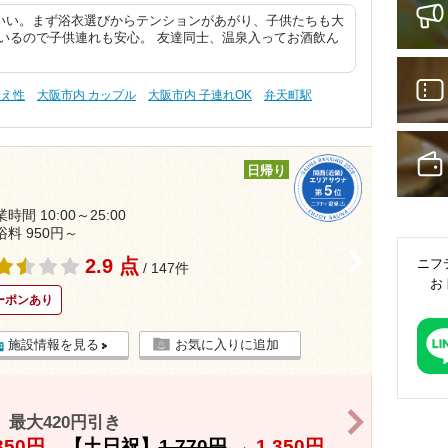
いい。まず浴衣選びからテンションがあがり、子供たちも大
いるので子供連れも安心。 友達同士、温泉入ってお酒飲ん
冷え性
大阪市内 カップル
大阪市内 子連れOK
弁天町駅
日帰り
時間 10:00～25:00
浴料 950円～
>
2.9 点
ニフ
/ 147件
お
ーポンあり
施設情報を見る
お気に入りに追加
>
最大420円引き
350円
【土日祝】
1,770円
→
1,350円