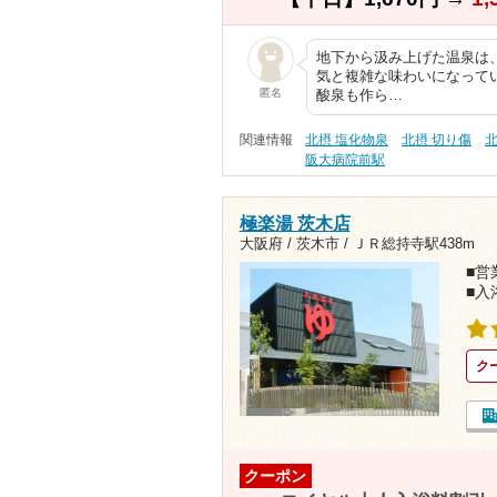
地下から汲み上げた温泉は
気と複雑な味わいになって
匿名
酸泉も作ら…
関連情報
北摂 塩化物泉
北摂 切り傷
北
阪大病院前駅
極楽湯 茨木店
大阪府 / 茨木市 /
ＪＲ総持寺駅438m
■営業
■入
ク
クーポン