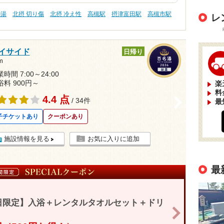
の湯
北摂 切り傷
北摂 冷え性
高槻駅
摂津富田駅
高槻市駅
レ
イサイド
日帰り
m
時間 7:00～24:00
浴料 900円～
楽
料
4.4 点
>
/ 34件
最
子チケットあり
クーポンあり
施設情報を見る
お気に入りに追加
最
日限定】入浴＋レンタルタオルセット＋ドリ
>