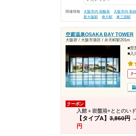
関連情報
大阪市内 炭酸泉
大阪市内 単
新大阪駅
南方駅
東三国駅
空庭温泉OSAKA BAY TOWER
大阪府 / 大阪市港区 /
弁天町駅201m
■営業
■入
ク
クーポン
入館＋岩盤浴+ととのいド
【タイプA】
3,860円
円