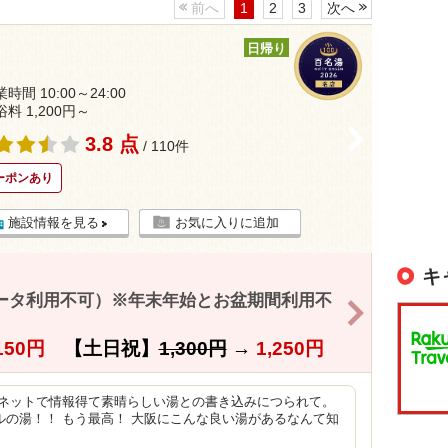
前へ
1
2
3
次へ
日帰り
時間 10:00～24:00
浴料 1,200円～
>
3.8 点
/ 110件
ーポンあり
施設情報を見る
お気に入りに追加
キ
データ利用不可）※年末年始とお盆期間利用不
>
150円
【土日祝】
1,300円
→
1,250円
、ネットで情報得て素晴らしい湯との書き込みにつられて。
の湯！！ もう最高！ 大阪にこんな良い湯があるなんて知