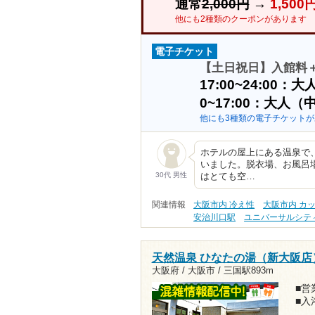
通常
2,000円
→
1,50
他にも2種類のクーポンがあります
電子チケット
【土日祝日】入館料＋
17:00~24:00
0~17:00：大人
他にも3種類の電子チケットが
ホテルの屋上にある温泉で
いました。脱衣場、お風呂
30代 男性
はとても空…
関連情報
大阪市内 冷え性
大阪市内 カ
安治川口駅
ユニバーサルシテ
天然温泉 ひなたの湯（新大阪店
大阪府 / 大阪市 /
三国駅893m
■営業
■入