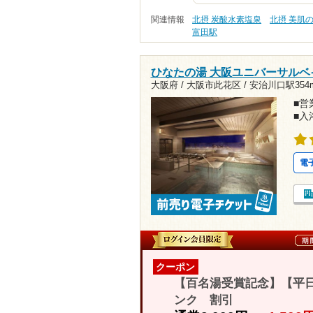
関連情報
北摂 炭酸水素塩泉
北摂 美肌
富田駅
ひなたの湯 大阪ユニバーサルベ
大阪府 / 大阪市此花区 /
安治川口駅354
■営業
■入
電
クーポン
【百名湯受賞記念】【平
ンク 割引