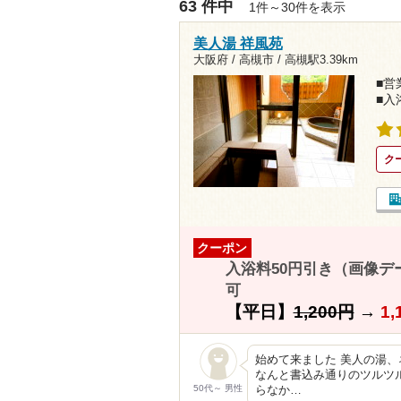
63 件中
1件～30件を表示
美人湯 祥風苑
大阪府 / 高槻市 /
高槻駅3.39km
■営業
■入
ク
クーポン
入浴料50円引き（画像
可
【平日】
1,200円
→
1,
始めて来ました 美人の湯
なんと書込み通りのツルツル
50代～ 男性
らなか…