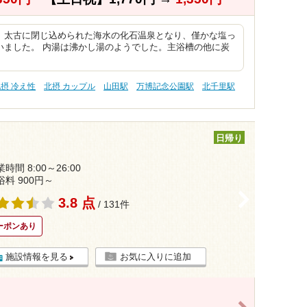
、太古に閉じ込められた海水の化石温泉となり、僅かな塩っ
いました。 内湯は沸かし湯のようでした。主浴槽の他に炭
摂 冷え性
北摂 カップル
山田駅
万博記念公園駅
北千里駅
日帰り
時間 8:00～26:00
浴料 900円～
>
3.8 点
/ 131件
ーポンあり
施設情報を見る
お気に入りに追加
>