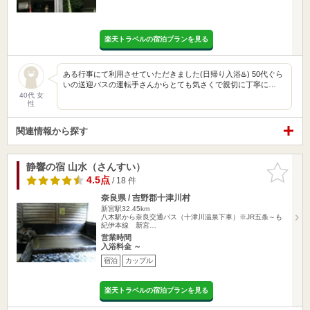
楽天トラベルの宿泊プランを見る
ある行事にて利用させていただきました(日帰り入浴♨️) 50代ぐら
いの送迎バスの運転手さんからとても気さくで親切に丁寧に…
40代 女
性
関連情報から探す
静響の宿 山水（さんすい）
お気に入
りに追加
4.5点
/ 18 件
奈良県 / 吉野郡十津川村
新宮駅32.45km
八木駅から奈良交通バス（十津川温泉下車）※JR五条～も
紀伊本線 新宮…
営業時間
入浴料金 ～
宿泊
カップル
楽天トラベルの宿泊プランを見る