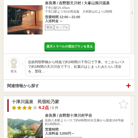
奈良県 / 吉野郡天川村 / 大峯山洞川温泉
下市口駅15.45km
下市口駅より50分西名阪 大和郡山ICより2時間
営業時間 12:00～21:00
入浴料金 ～
宿泊
カップル
楽天トラベルの宿泊プランを見る
近鉄阿部野橋から特急で約1時間の下市口で下車。そこからバス
で約1時間の天川川合で下り、紅葉のはじまったみたらい渓谷
を、普段…
匿名
関連情報から探す
十津川温泉 民宿松乃家
お気に入
りに追加
4.2点
/ 4 件
奈良県 / 吉野郡十津川村平谷
近鉄八木駅よりバスで約4時間30分五條から国道168号線
約1時間30…
営業時間
入浴料金 3,000円～