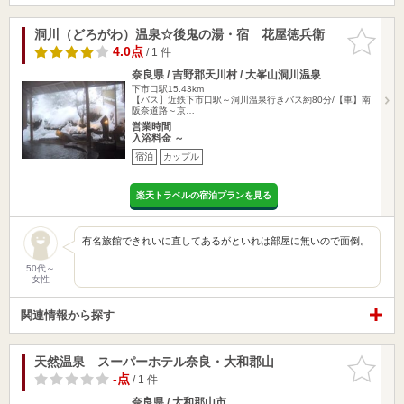
洞川（どろがわ）温泉☆後鬼の湯・宿 花屋徳兵衛
お気に入
りに追加
4.0点
/ 1 件
奈良県 / 吉野郡天川村 / 大峯山洞川温泉
下市口駅15.43km
【バス】近鉄下市口駅～洞川温泉行きバス約80分/【車】南
阪奈道路～京…
営業時間
入浴料金 ～
宿泊
カップル
楽天トラベルの宿泊プランを見る
有名旅館できれいに直してあるがといれは部屋に無いので面倒。
50代～
女性
関連情報から探す
天然温泉 スーパーホテル奈良・大和郡山
お気に入
りに追加
-点
/ 1 件
奈良県 / 大和郡山市