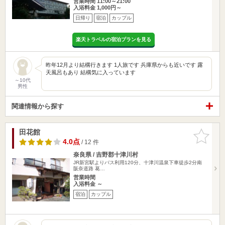
営業時間 11:00～21:00
入浴料金 1,000円～
日帰り
宿泊
カップル
楽天トラベルの宿泊プランを見る
昨年12月より結構行きます 1人旅です 兵庫県からも近いです 露
天風呂もあり 結構気に入っています
～10代
男性
関連情報から探す
田花館
お気に入
りに追加
4.0点
/ 12 件
奈良県 / 吉野郡十津川村
JR新宮駅よりバス利用120分、十津川温泉下車徒歩2分南
阪奈道路 葛…
営業時間
入浴料金 ～
宿泊
カップル