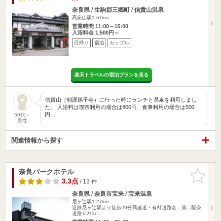
奈良県 / 生駒郡三郷町 / 信貴山温泉
高安山駅1.61km
営業時間 11:00～15:00
入浴料金 1,500円～
日帰り
宿泊
カップル
楽天トラベルの宿泊プランを見る
信貴山（朝護孫子寺）に行った時にランチと温泉を利用しまし
た。 入浴料は喫茶利用の場合は800円、食事利用の場合は500
円…
50代～
男性
関連情報から探す
奈良パークホテル
お気に入
りに追加
3.3点
/ 13 件
奈良県 / 奈良市宝来 / 宝来温泉
尼ヶ辻駅1.27km
近鉄尼ヶ辻駅より徒歩20分高速道・有料道路名：第二阪奈
道路Ｃﾒｲｼｮ…