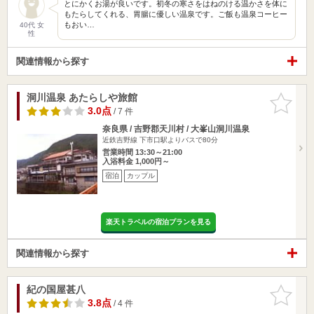
とにかくお湯が良いです。初冬の寒さをはねのける温かさを体に
もたらしてくれる、胃腸に優しい温泉です。ご飯も温泉コーヒー
もおい…
40代 女
性
関連情報から探す
洞川温泉 あたらしや旅館
お気に入
りに追加
3.0点
/ 7 件
奈良県 / 吉野郡天川村 / 大峯山洞川温泉
近鉄吉野線 下市口駅よりバスで80分
営業時間 13:30～21:00
入浴料金 1,000円～
宿泊
カップル
楽天トラベルの宿泊プランを見る
関連情報から探す
紀の国屋甚八
お気に入
りに追加
3.8点
/ 4 件