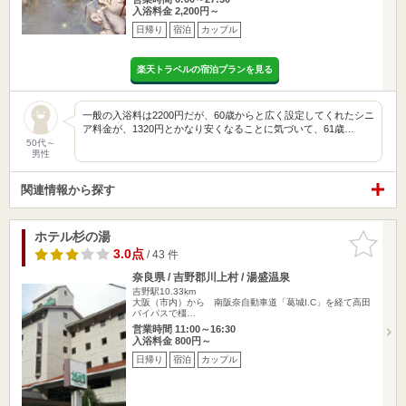
入浴料金 2,200円～
日帰り
宿泊
カップル
楽天トラベルの宿泊プランを見る
一般の入浴料は2200円だが、60歳からと広く設定してくれたシニ
ア料金が、1320円とかなり安くなることに気づいて、61歳…
50代～
男性
関連情報から探す
ホテル杉の湯
お気に入
りに追加
3.0点
/ 43 件
奈良県 / 吉野郡川上村 / 湯盛温泉
吉野駅10.33km
大阪（市内）から 南阪奈自動車道「葛城I.C」を経て高田
バイパスで橿…
営業時間 11:00～16:30
入浴料金 800円～
日帰り
宿泊
カップル