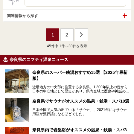
30代 男
性
関連情報から探す
1
2
45
件中 1件～30件を表示
奈良県のニフティ温泉ニュース
奈良県のスーパー銭湯おすすめ15選 【2025年最新
版】
近畿地方の中央部に位置する奈良県。1,300年以上の昔から
日本の中心地として歴史があり、県内全域に歴史や神話の舞
台となったスポットが存在しています。県内だけで3つの世
界遺産があり、古代をそこかしこに感じられる地域です。
奈良県でサウナがオススメの温泉・銭湯・スパ10選
そんな奈良県のスーパー銭湯は、便利な街中にある施設か
ら、険しい山中にある秘湯までバラエティ豊か。ここでは、
日本全国で人気の出ている「サウナ」。2021年にはサウナ
奈良県で評判のスーパー銭湯をご紹介します。
用語が流行語になるほどでした。
そんなサウナ、関西・奈良県にも有名な温浴施設が多いんで
すよ。
奈良県内で岩盤浴がオススメの温泉・銭湯・スパ3