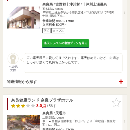
奈良県 / 吉野郡十津川村 / 十津川上湯温泉
五条駅47.00km
JR和歌山線五条駅から奈良交通バス新宮駅行きで3時間、
十津川温泉下車…
営業時間 9:00～17:00
入浴料金 500円～
宿泊
カップル
楽天トラベルの宿泊プランを見る
広い露天風呂に貸し切りで入れます。露天はぬるいけど、内湯は
しっかり熱くて気持ちよかったです。
～10代
女性
関連情報から探す
奈良健康ランド 奈良プラザホテル
お気に入
りに追加
3.0点
/ 56 件
奈良県 / 天理市
二階堂駅1.09km
車： ■ 西名阪自動車道「郡山IC」より「和歌山・橿原方
面」に、国…
営業時間 6:00～27:30