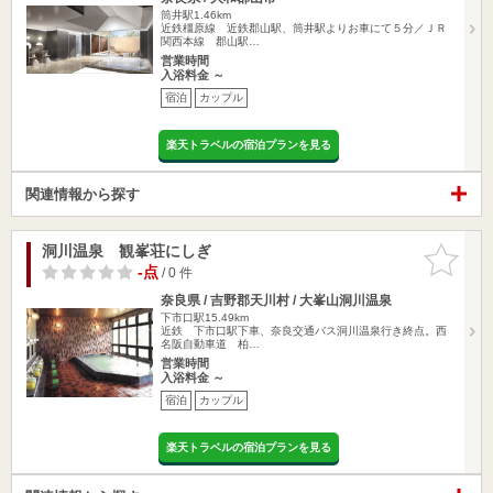
筒井駅1.46km
近鉄橿原線 近鉄郡山駅、筒井駅よりお車にて５分／ＪＲ
関西本線 郡山駅…
営業時間
入浴料金 ～
宿泊
カップル
楽天トラベルの宿泊プランを見る
関連情報から探す
洞川温泉 観峯荘にしぎ
お気に入
りに追加
-点
/ 0 件
奈良県 / 吉野郡天川村 / 大峯山洞川温泉
下市口駅15.49km
近鉄 下市口駅下車、奈良交通バス洞川温泉行き終点。西
名阪自動車道 柏…
営業時間
入浴料金 ～
宿泊
カップル
楽天トラベルの宿泊プランを見る