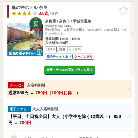
亀の井ホテル 奈良
お気に入
りに追加
3.8点
/ 6 件
奈良県 / 奈良市 / 平城宮温泉
大和西大寺駅743m
近鉄奈良線 大和西大寺駅より徒歩15分、JR奈良駅よりタ
クシー利用1…
営業時間 11:00～15:00
入浴料金 850円～
日帰り
宿泊
カップル
電子チケットあり
クーポンあり
楽天トラベルの宿泊プランを見る
入浴料割引
クーポン
通常
850円
→
750円（100円お得！）
大人入浴料割引
電子チケット
【平日、土日祝全日】大人（小学生を除く12歳以上）
850
円
→
700円