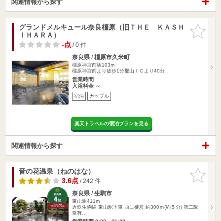
関連情報から探す
グランドメルキュール奈良橿原（旧ＴＨＥ ＫＡＳＨ
お気に入
ＩＨＡＲＡ）
りに追加
-点
/ 0 件
奈良県 / 橿原市久米町
橿原神宮前駅103m
橿原神宮前より徒歩1分郡山ＩＣより40分
営業時間
入浴料金 ～
宿泊
カップル
楽天トラベルの宿泊プランを見る
関連情報から探す
音の花温泉（ねのはな）
お気に入
りに追加
3.6点
/ 242 件
奈良県 / 生駒市
東山駅411m
近鉄生駒線 東山駅下車 西に徒歩 約300ｍ(約５分) 第二阪
奈有…