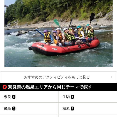
おすすめのアクティビティをもっと見る
奈良県の温泉エリアから同じテーマで探す
奈良
生駒
8
3
飛鳥
橿原
1
9