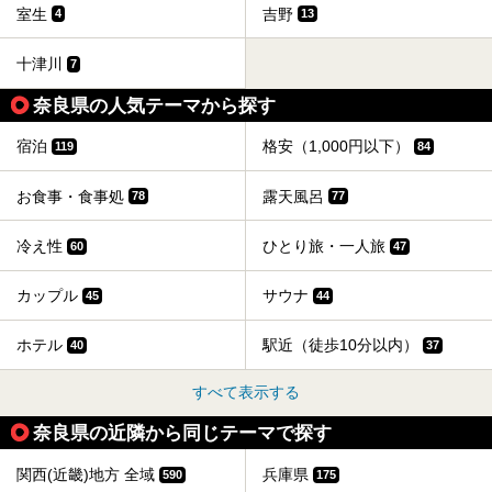
室生
吉野
4
13
十津川
7
奈良県の人気テーマから探す
宿泊
格安（1,000円以下）
119
84
お食事・食事処
露天風呂
78
77
冷え性
ひとり旅・一人旅
60
47
カップル
サウナ
45
44
ホテル
駅近（徒歩10分以内）
40
37
すべて表示する
奈良県の近隣から同じテーマで探す
関西(近畿)地方 全域
兵庫県
590
175