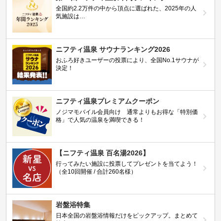
全国約2.2万件の中から頂点に選ばれた、2025年の人
気施設は…
ニフティ温泉 サウナランキング2026
おふろ好きユーザーの投票により、全国No.1サウナが
決定！
ニフティ温泉プレミアムクーポン
ノジマモバイル会員向け 通常よりもお得な「特別価
格」で人気の温泉を満喫できる！
【ニフティ温泉 百名湯2026】
行ってみたい施設に投票してプレゼントを当てよう！
（全10回開催 / 合計260名様）
岩盤浴特集
日本全国の岩盤浴情報だけをピックアップ。まとめて