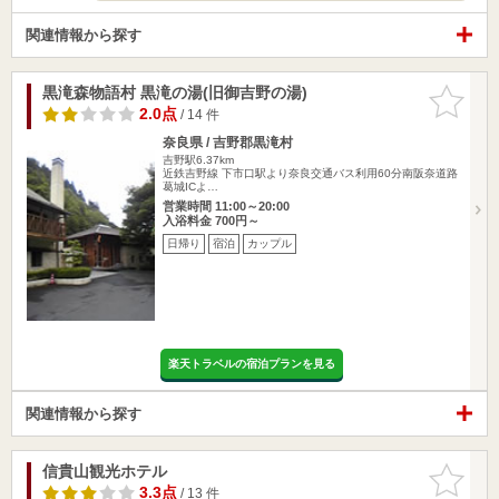
関連情報から探す
黒滝森物語村 黒滝の湯(旧御吉野の湯)
お気に入
りに追加
2.0点
/ 14 件
奈良県 / 吉野郡黒滝村
吉野駅6.37km
近鉄吉野線 下市口駅より奈良交通バス利用60分南阪奈道路
葛城ICよ…
営業時間 11:00～20:00
入浴料金 700円～
日帰り
宿泊
カップル
楽天トラベルの宿泊プランを見る
関連情報から探す
信貴山観光ホテル
お気に入
りに追加
3.3点
/ 13 件