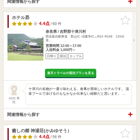
関連情報から探す
ホテル昴
お気に入
りに追加
4.4点
/ 60 件
奈良県 / 吉野郡十津川村
西名阪自動車道 郡山IC･法隆寺IC→R24･R168 120分
送…
営業時間 12:00～17:00
入浴料金 1,000円～
日帰り
宿泊
カップル
楽天トラベルの宿泊プランを見る
十津川の名物が一通り味わえる、食事が美味しいホテルです。 温
泉プールで泳げるのもなかなか出来ない経験だと思います。 …
40代 男
性
関連情報から探す
癒しの郷 神湯荘(かみゆそう）
お気に入
りに追加
4.4点
/ 56 件