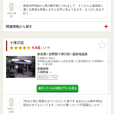
国道168号線から昴の郷方面にそれまして、そこから上湯温泉に
通じる県道を西進しますと右手に見えてきます。もう少し先まで
行く…
40代 男
性
関連情報から探す
十津川荘
お気に入
りに追加
4.8点
/ 17 件
奈良県 / 吉野郡十津川村 / 湯泉地温泉
五条駅41.38km
JR和歌山線五条駅から奈良交通バス新宮駅行きで2時間50
分、十津川村…
営業時間
入浴料金 ～
宿泊
カップル
楽天トラベルの宿泊プランを見る
7年ほど前に投稿させていただいた者です あれからも毎年3回は
宿泊させてもらってます これだけ通っていて不思議なことが・…
50代～
女性