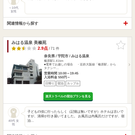
～10代
女性
関連情報から探す
みはる温泉 美榛苑
お気に入
りに追加
2.9点
/ 71 件
奈良県 / 宇陀市 / みはる温泉
榛原駅1.41km
■電車でお越しの場合 ・近鉄大阪線「榛原駅」から
タクシー…
営業時間 10:00～19:45
入浴料金 550円～
日帰り
宿泊
カップル
楽天トラベルの宿泊プランを見る
子どもの頃に行ったらしく（記憶は無いですが）ホテルは古いで
すが、清掃が行き届いてました。 お風呂は内風呂だけですが、宿
泊…
40代 女
性