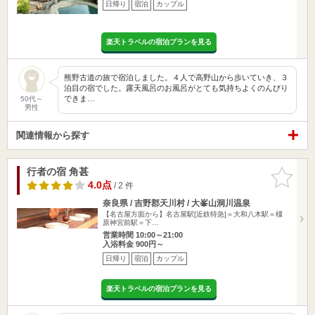
日帰り
宿泊
カップル
楽天トラベルの宿泊プランを見る
熊野古道の旅で宿泊しました。４人で高野山から歩いていき、３
泊目の宿でした。露天風呂のお風呂がとても気持ちよくのんびり
できま…
50代～
男性
関連情報から探す
行者の宿 角甚
お気に入
りに追加
4.0点
/ 2 件
奈良県 / 吉野郡天川村 / 大峯山洞川温泉
【名古屋方面から】名古屋駅[近鉄特急]＝大和八木駅＝橿
原神宮前駅＝下…
営業時間 10:00～21:00
入浴料金 900円～
日帰り
宿泊
カップル
楽天トラベルの宿泊プランを見る