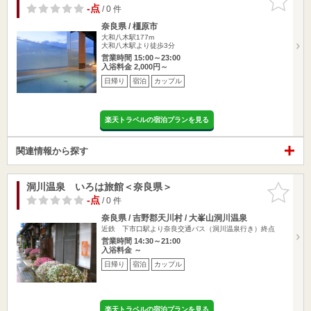
りに追加
-点
/ 0 件
奈良県 / 橿原市
大和八木駅177m
大和八木駅より徒歩3分
営業時間 15:00～23:00
入浴料金 2,000円～
日帰り
宿泊
カップル
楽天トラベルの宿泊プランを見る
関連情報から探す
洞川温泉 いろは旅館＜奈良県＞
お気に入
りに追加
-点
/ 0 件
奈良県 / 吉野郡天川村 / 大峯山洞川温泉
近鉄 下市口駅より奈良交通バス（洞川温泉行き）終点
営業時間 14:30～21:00
入浴料金 ～
日帰り
宿泊
カップル
楽天トラベルの宿泊プランを見る