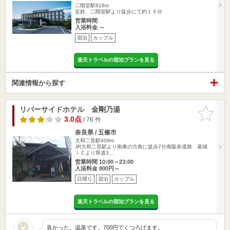
二階堂駅616m
近鉄 二階堂駅より徒歩にて約１５分
営業時間
入浴料金 ～
宿泊
カップル
楽天トラベルの宿泊プランを見る
関連情報から探す
リバーサイドホテル 金剛乃湯
お気に入
りに追加
3.0点
/ 76 件
奈良県 / 五條市
大和二見駅409m
JR大和二見駅より南東の方角に徒歩7分南阪奈道路 葛城
ＩＣより県道3…
営業時間 10:00～23:00
入浴料金 800円～
日帰り
宿泊
カップル
楽天トラベルの宿泊プランを見る
良かった。温泉です。700円でくつろげます。