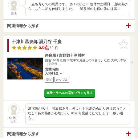
立ち寄りでの利用です。 多くの方が３連休の土曜日、山鳩湯か
らこちらに足を伸ばしました。 温泉街のお宿の前には黒…
匿名
関連情報から探す
十津川温泉郷 湯乃谷 千慶
お気に入
りに追加
5.0点
/ 1 件
奈良県 / 吉野郡十津川村
国道168号経由 ※電車でお越しの場合は、近鉄 大和八木駅
（奈良県…
営業時間
入浴料金 ～
宿泊
カップル
楽天トラベルの宿泊プランを見る
清潔感があり、開放感あり、何よりもお湯のぬめり感は言うこと
なし‼️ あの熱さが心地いい。峠を何度越えたでしょう‥ 狭い道
も…
50代～
女性
関連情報から探す