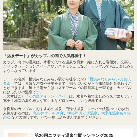
「温泉デート」がカップルの間で人気沸騰中！
カップル向けの温泉は、水着で入れる温泉や男女一緒に入れる岩盤浴、充実し
たリラクゼーションスペースやレストラン……など、カップルでも1日楽しめる
ようになっています！
デートの名所・横浜みなとみらい駅から徒歩5分の
「横浜みなとみらい 万葉倶
楽部」
では、素敵な浴衣や甚平を着て、都会にいながらも旅情気分を味わうこ
とができます。屋上足湯からはコスモワールドの観覧車を一望でき、カップル
にぴったりの温泉です。
えのすぱこと「
江の島アイランドスパ
」は、水着を着て楽しめるスパエリアが
充実！湘南の海や雄大な富士山などロケーションも抜群です。
奈良県のカップルにおすすめの温泉、日帰り温泉、スーパー銭湯の中でも特に
人気があるのは、
亀の井ホテル 奈良
、
梅の郷 月ヶ瀬温泉
、
大宇陀温泉あきの
のゆ
などの施設です。ぜひ一度は足を運んでみてください。
第20回ニフティ温泉年間ランキング2025