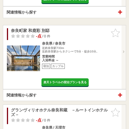
関連情報から探す
奈良町家 和鹿彩 別邸
お気に入
りに追加
-点
/ 0 件
奈良県 / 奈良市
近鉄奈良駅733m
近鉄奈良駅からタクシーで5分・徒歩10分。
営業時間
入浴料金 ～
宿泊
カップル
楽天トラベルの宿泊プランを見る
関連情報から探す
グランヴィリオホテル奈良和蔵 －ルートインホテル
お気に入
ズ－
りに追加
-点
/ 0 件
奈良県 / 天理市