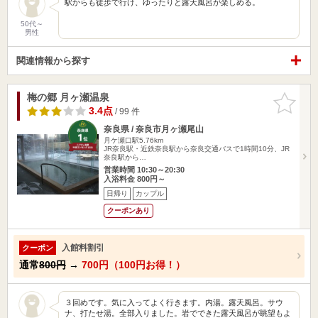
駅からも徒歩で行け、ゆったりと露天風呂が楽しめる。
50代～
男性
関連情報から探す
梅の郷 月ヶ瀬温泉
お気に入
りに追加
3.4点
/ 99 件
奈良県 / 奈良市月ヶ瀬尾山
月ケ瀬口駅5.76km
JR奈良駅・近鉄奈良駅から奈良交通バスで1時間10分、JR
奈良駅から…
営業時間 10:30～20:30
入浴料金 800円～
日帰り
カップル
クーポンあり
入館料割引
クーポン
通常
800円
→
700円（100円お得！）
３回めです。気に入ってよく行きます。内湯。露天風呂。サウ
ナ、打たせ湯。全部入りました。岩でできた露天風呂が眺望もよ