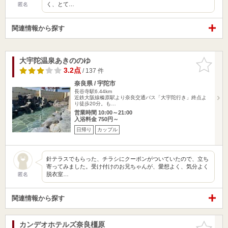
く、とて…
匿名
関連情報から探す
大宇陀温泉あきののゆ
お気に入
りに追加
3.2点
/ 137 件
奈良県 / 宇陀市
長谷寺駅6.44km
近鉄大阪線榛原駅より奈良交通バス「大宇陀行き」終点よ
り徒歩20分。も…
営業時間 10:00～21:00
入浴料金 750円～
日帰り
カップル
針テラスでもらった、チラシにクーポンがついていたので、立ち
寄ってみました。受け付けのお兄ちゃんが、愛想よく、気分よく
脱衣室…
匿名
関連情報から探す
カンデオホテルズ奈良橿原
お気に入