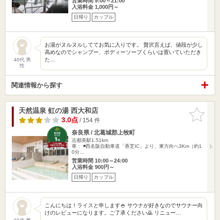
営業時間 9:00～21:00
入浴料金 1,000円～
日帰り
カップル
お湯がヌルヌルしててお気に入りです。 贅沢言えば、値段が少し
高めなのでシャンプー、ボディーソープくらいは置いていただき
た…
40代 男
性
関連情報から探す
天然温泉 虹の湯 西大和店
お気に入
りに追加
3.0点
/ 154 件
奈良県 / 北葛城郡上牧町
志都美駅1.51km
車： ◾️西名阪自動車道「香芝IC」より、東方向へ3Km（約1
0分…
営業時間 10:00～24:00
入浴料金 900円～
日帰り
カップル
こんにちは！ライスと申します🍚 サウナが好きなのでサウナー向
けのレビューになります。ご了承ください🙇 リニュー…