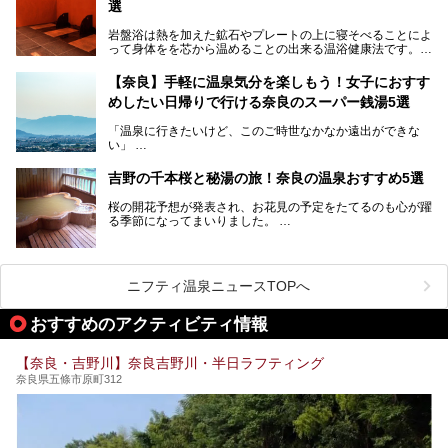
中心部に近いサウナや郊外にあるアウトドアフィンランド式
選
サウナなど種類も豊富です。
岩盤浴は熱を加えた鉱石やプレートの上に寝そべることによ
奈良県にあるサウナでリフレッシュしませんか？
って身体をを芯から温めることの出来る温浴健康法です。じ
んわりと身体の内部を温めて発汗を促すことでリラックス効
果だけではなく、代謝が高まり健康や美容にも良い影響が期
【奈良】手軽に温泉気分を楽しもう！女子におすす
待できます。今回はそんな岩盤浴にこだわった、奈良県内の
めしたい日帰りで行ける奈良のスーパー銭湯5選
オススメ温泉・銭湯・スパ3ヶ所を紹介させていただきま
す。
「温泉に行きたいけど、このご時世なかなか遠出ができな
い」
「たまには温泉にゆっくり浸かってリフレッシュしたい！」
そんな方も多いのではないでしょうか？
吉野の千本桜と秘湯の旅！奈良の温泉おすすめ5選
お宿に泊まって観光地を巡るような温泉旅行がしたいけど、
桜の開花予想が発表され、お花見の予定をたてるのも心が躍
まとまった時間が取れない時もありますよね。
る季節になってまいりました。
そんな時は、日帰りでサクッと楽しめるスーパー銭湯がおす
日本には桜の名所が数多くありますが、古くから和歌にも詠
すめ！
まれるくらい日本人の心を捉えて離さない名所中の名所があ
手軽でリーズナブルに温泉気分を楽しめるだけでなく、体の
ります。それは奈良県の吉野山。
芯までじんわり温まってリラックス効果も抜群。
ニフティ温泉ニュースTOPへ
シロヤマザクラを中心に200種約３万本の桜が咲き誇りま
今回は、奈良で行けるおすすめのスーパー銭湯を5つご紹介
す。また吉野山を含む「紀伊山地の霊場と参詣道」はユネス
おすすめのアクティビティ情報
したいと思います。
コの世界遺産に登録されており、修験道の霊場として荘厳な
雰囲気をたたえています。
【奈良・吉野川】奈良吉野川・半日ラフティング
開湯300年と歴史のある霊験あらたかな吉野の湯で、春を感
奈良県五條市原町312
じる湯治の旅はいかがでしょう。
今回は奈良県吉野のおすすめ温泉を紹介いたします！