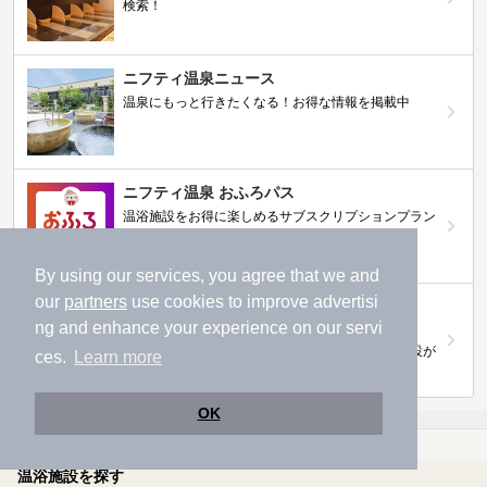
検索！
ニフティ温泉ニュース
温泉にもっと行きたくなる！お得な情報を掲載中
ニフティ温泉 おふろパス
温浴施設をお得に楽しめるサブスクリプションプラン
By using our services, you agree that we and
our
partners
use cookies to improve advertisi
【ニフティライフスタイル株主優待のご案
内】
ng and enhance your experience on our servi
株主優待制度で人気の温浴施設に行こう！対象施設が
ces.
Learn more
拡充されました！
OK
温泉TOP
関西(近畿)
奈良県
【クーポンあり】カップルにおすすめの奈良県の温泉、日帰り温泉、スーパー銭湯おすすめ
温浴施設を探す