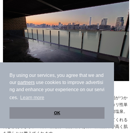
By using our services, you agree that we and
our
partners
use cookies to improve advertisi
ng and enhance your experience on our servi
女湯の露天風呂（湯河原温泉）
ces.
Learn more
どちらの温泉もスッキリと無色透明なので、ぱっと見は区別がつか
ないかもしれません。ですが泉質は、箱根湯本温泉がアルカリ性単
純泉、湯河原温泉がナトリウム・カルシウム―塩化物・硫酸塩泉。
OK
アルカリ性の温泉には角質を落としお肌をクレンジングしてくれる
働きがあります。一方、塩化物・硫酸塩泉は保温保湿効果が高く肌