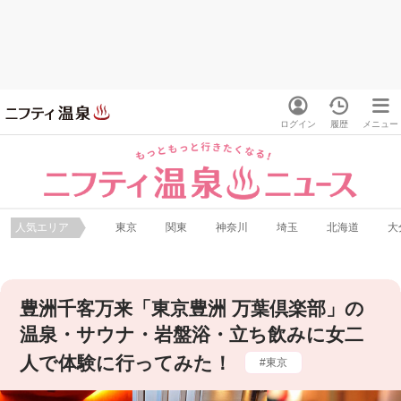
ログイン
履歴
メニュー
人気エリア
東京
関東
神奈川
埼玉
北海道
大
豊洲千客万来「東京豊洲 万葉倶楽部」の
温泉・サウナ・岩盤浴・立ち飲みに女二
人で体験に行ってみた！
東京