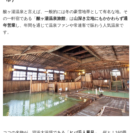
酸ヶ湯温泉と言えば、一般的には冬の豪雪地帯として有名な地。そ
の一軒宿である「
酸ヶ湯温泉旅館
」は
山深き立地にもかかわらず通
年営業
し、年間を通じて温泉ファンや常連客で賑わう人気温泉で
す。
ココの名物が、混浴大浴場である「
ヒバ千人風呂
」。何と！160畳