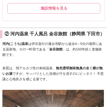
② 河内温泉 千人風呂 金谷旅館（静岡県 下田市）
河内(こうち)温泉
は伊豆急行の蓮台寺駅から徒歩4～5分の場所にあ
る温泉地。その一軒宿である「
金谷旅館
」は、約150年続く老舗旅
館です。
泉質は、弱アルカリ性の単純温泉。
無色透明無味無臭の全く癖が無
いお湯
ですが、サッパリとした浴感が汗を流すのにピッタリ！ 不思
議と心地良さを感じる湯です。