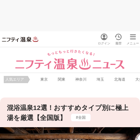
ログイン
履歴
メニュー
人気エリア
東京
関東
神奈川
埼玉
北海道
大
混浴温泉12選！おすすめタイプ別に極上
湯を厳選【全国版】
全国