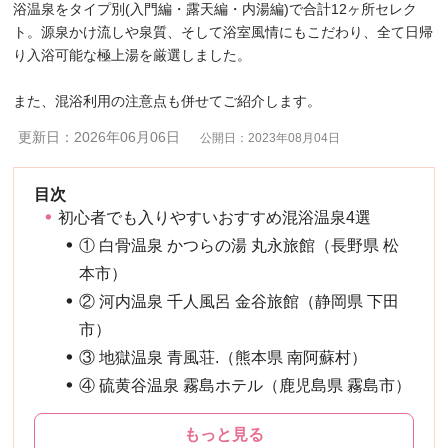
浴温泉をタイプ別(入門編・露天編・内湯編)で合計12ヶ所セレク
ト。源泉かけ流しや泉質、そして浴室風情にもこだわり、全て日帰
り入浴可能な極上湯を厳選しました。
また、混浴利用の注意点も併せてご紹介します。
更新日：2026年06月06日
公開日：2023年08月04日
初心者でも入りやすいおすすめ混浴温泉4選
① 白骨温泉 かつらの湯 丸永旅館（長野県 松
本市）
② 河内温泉 千人風呂 金谷旅館（静岡県 下田
市）
③ 地獄温泉 青風荘.（熊本県 南阿蘇村）
④ 硫黄谷温泉 霧島ホテル（鹿児島県 霧島市）
もっと見る