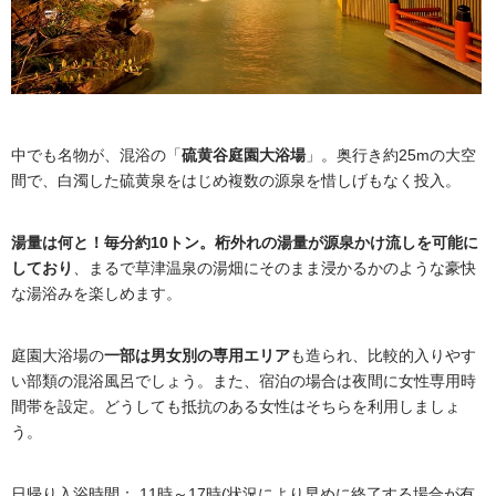
中でも名物が、混浴の「
硫黄谷庭園大浴場
」。奥行き約25mの大空
間で、白濁した硫黄泉をはじめ複数の源泉を惜しげもなく投入。
湯量は何と！毎分約10トン。桁外れの湯量が源泉かけ流しを可能に
しており
、まるで草津温泉の湯畑にそのまま浸かるかのような豪快
な湯浴みを楽しめます。
庭園大浴場の
一部は男女別の専用エリア
も造られ、比較的入りやす
い部類の混浴風呂でしょう。また、宿泊の場合は夜間に女性専用時
間帯を設定。どうしても抵抗のある女性はそちらを利用しましょ
う。
日帰り入浴時間： 11時～17時(状況により早めに終了する場合が有