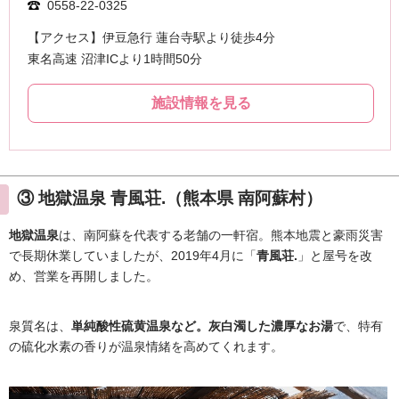
③ 地獄温泉 青風荘.（熊本県 南阿蘇村）
地獄温泉
は、南阿蘇を代表する老舗の一軒宿。熊本地震と豪雨災害
で長期休業していましたが、2019年4月に「
青風荘.
」と屋号を改
め、営業を再開しました。
泉質名は、
単純酸性硫黄温泉など。灰白濁した濃厚なお湯
で、特有
の硫化水素の香りが温泉情緒を高めてくれます。