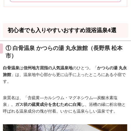
初心者でも入りやすいおすすめ混浴温泉4選
① 白骨温泉 かつらの湯 丸永旅館（長野県 松本
市）
白骨温泉
は
信州地方屈指の人気温泉地
のひとつ。「
かつらの湯 丸永
旅館
」は、温泉地中心部から更に山手に上ったところにある小宿で
す。
泉質名は、「含硫黄―カルシウム・マグネシウム―炭酸水素塩
泉」。
ガス状の硫黄成分を含むために白濁
し、浴槽の縁に析出物と
呼ばれる温泉成分の塊が付着。いかにも温泉らしい温泉です。