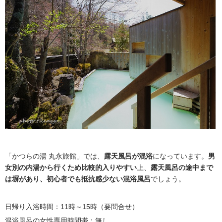
「かつらの湯 丸永旅館」では、
露天風呂が混浴
になっています。
男
女別の内湯から行くため比較的入りやすい
上、
露天風呂の途中まで
は塀があり、初心者でも抵抗感少ない混浴風呂
でしょう。
日帰り入浴時間：11時～15時（要問合せ）
混浴風呂の女性専用時間帯：無し