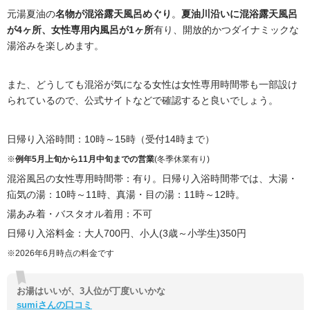
元湯夏油の
名物が混浴露天風呂めぐり
。
夏油川沿いに混浴露天風呂
が4ヶ所、女性専用内風呂が1ヶ所
有り、開放的かつダイナミックな
湯浴みを楽しめます。
また、どうしても混浴が気になる女性は女性専用時間帯も一部設け
られているので、公式サイトなどで確認すると良いでしょう。
日帰り入浴時間：10時～15時（受付14時まで）
※
例年5月上旬から11月中旬までの営業
(冬季休業有り)
混浴風呂の女性専用時間帯：有り。日帰り入浴時間帯では、大湯・
疝気の湯：10時～11時、真湯・目の湯：11時～12時。
湯あみ着・バスタオル着用：不可
日帰り入浴料金：大人700円、小人(3歳～小学生)350円
※2026年6月時点の料金です
お湯はいいが、3人位が丁度いいかな
sumiさんの口コミ