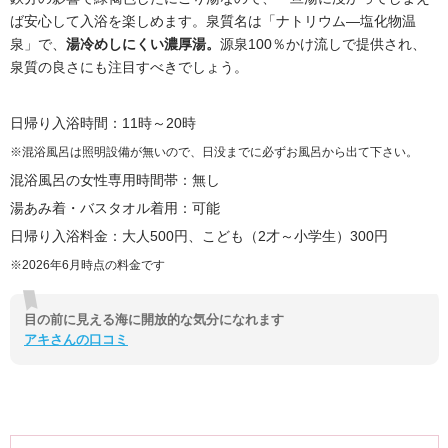
ば安心して入浴を楽しめます。泉質名は「ナトリウム―塩化物温
泉」で、
湯冷めしにくい濃厚湯。
源泉100％かけ流しで提供され、
泉質の良さにも注目すべきでしょう。
日帰り入浴時間：11時～20時
※混浴風呂は照明設備が無いので、日没までに必ずお風呂から出て下さい。
混浴風呂の女性専用時間帯：無し
湯あみ着・バスタオル着用：可能
日帰り入浴料金：大人500円、こども（2才～小学生）300円
※2026年6月時点の料金です
目の前に見える海に開放的な気分になれます
アキさんの口コミ