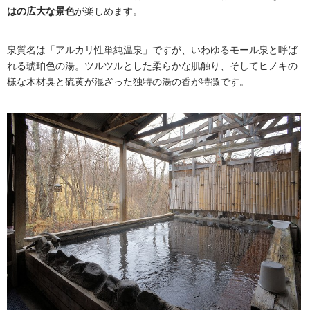
はの広大な景色
が楽しめます。
泉質名は「アルカリ性単純温泉」ですが、いわゆるモール泉と呼ば
れる琥珀色の湯。ツルツルとした柔らかな肌触り、そしてヒノキの
様な木材臭と硫黄が混ざった独特の湯の香が特徴です。