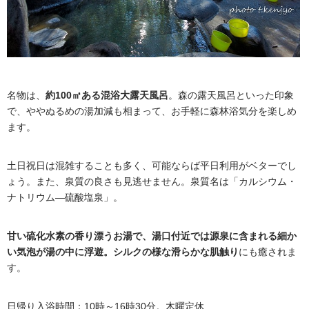
名物は、
約100㎡ある混浴大露天風呂
。森の露天風呂といった印象
で、ややぬるめの湯加減も相まって、お手軽に森林浴気分を楽しめ
ます。
土日祝日は混雑することも多く、可能ならば平日利用がベターでし
ょう。また、泉質の良さも見逃せません。泉質名は「カルシウム・
ナトリウム―硫酸塩泉」。
甘い硫化水素の香り漂うお湯で、湯口付近では源泉に含まれる細か
い気泡が湯の中に浮遊。シルクの様な滑らかな肌触り
にも癒されま
す。
日帰り入浴時間：10時～16時30分。木曜定休