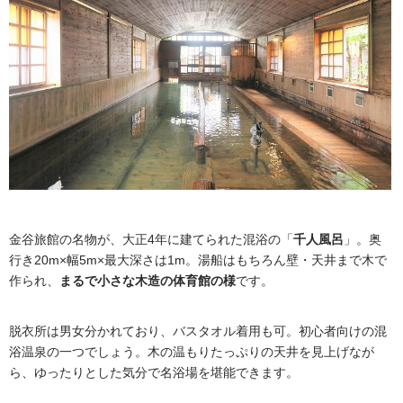
金谷旅館の名物が、大正4年に建てられた混浴の「
千人風呂
」。奥
行き20m×幅5m×最大深さは1m。湯船はもちろん壁・天井まで木で
作られ、
まるで小さな木造の体育館の様
です。
脱衣所は男女分かれており、バスタオル着用も可。初心者向けの混
浴温泉の一つでしょう。木の温もりたっぷりの天井を見上げなが
ら、ゆったりとした気分で名浴場を堪能できます。