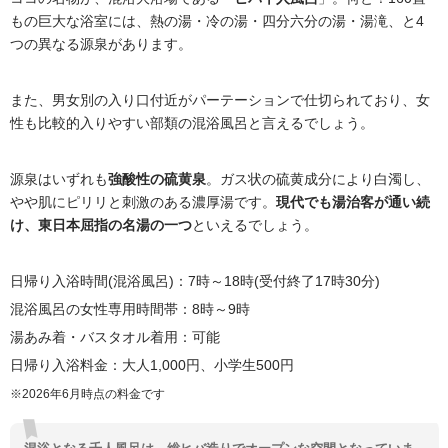
もの巨大な浴室には、熱の湯・冷の湯・四分六分の湯・湯滝、と4
つの異なる源泉があります。
また、男女別の入り口付近がパーテーションで仕切られており、女
性も比較的入りやすい部類の混浴風呂と言えるでしょう。
源泉はいずれも
強酸性の硫黄泉
。ガス状の硫黄成分により白濁し、
やや肌にピリリと刺激のある濃厚湯です。
現代でも湯治客が通い続
け、東日本屈指の名湯の一つ
といえるでしょう。
日帰り入浴時間(混浴風呂)：7時～18時(受付終了17時30分)
混浴風呂の女性専用時間帯：8時～9時
湯あみ着・バスタオル着用：可能
日帰り入浴料金：大人1,000円、小学生500円
※2026年6月時点の料金です