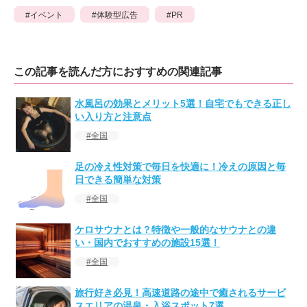
イベント
体験型広告
PR
この記事を読んだ方におすすめの関連記事
水風呂の効果とメリット5選！自宅でもできる正し
い入り方と注意点
全国
足の冷え性対策で毎日を快適に！冷えの原因と毎
日できる簡単な対策
全国
ケロサウナとは？特徴や一般的なサウナとの違
い・国内でおすすめの施設15選！
全国
旅行好き必見！高速道路の途中で癒されるサービ
スエリアの温泉・入浴スポット7選