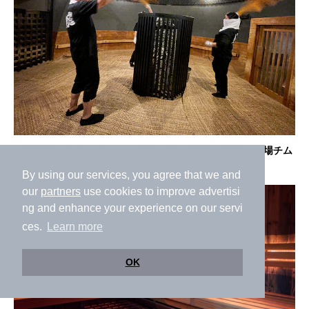
【クーポン有】神州温泉 あるごの湯を1日遊び尽くす！本場チム
ジルバンも徹底紹介
By using our services, you agree that we and
our
partners
use cookies to improve advertisi
ng and enhance your experience on our servi
ces.
Learn more
OK