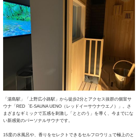
「湯島駅」「上野広小路駅」から徒歩2分とアクセス抜群の個室サ
ウナ「RED゜E-SAUNA UENO（レッドイーサウナウエノ）」。さ
まざまなギミックで五感を刺激し「ととのう」を導く、今までにな
い新感覚のパーソナルサウナです。
15度の水風呂や、香りをセレクトできるセルフロウリュで極上のと