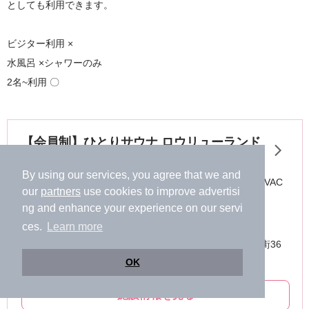
としても利用できます。
ビジター利用 ×
水風呂 ×シャワーのみ
2名~利用 〇
By using our services, you agree that we and
our
partners
use cookies to improve advertisi
ng and enhance your experience on our servi
ces.
Learn more
OK