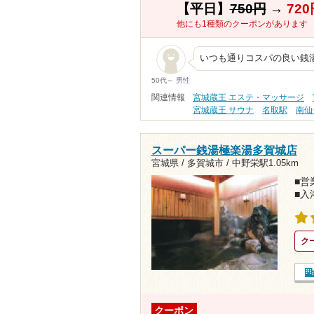
【平日】
750円
→
720
他にも1種類のクーポンがあります
いつも通りコスパの良い銭
50代～ 男性
関連情報
宮城蔵王 エステ・マッサージ
宮城蔵王 サウナ
名取駅
南仙
スーパー銭湯極楽湯多賀城店
宮城県 / 多賀城市 /
中野栄駅1.05km
■営業
■入
ク
クーポン