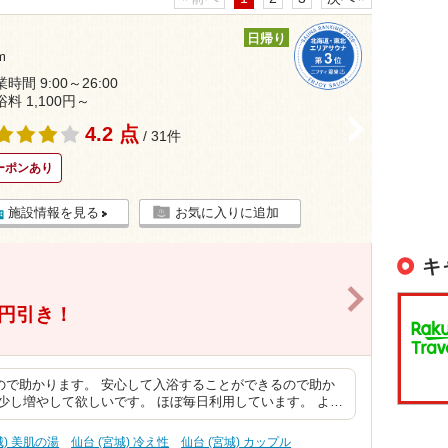
日帰り
m
時間 9:00～26:00
浴料 1,100円～
>
4.2 点
/ 31件
ーポンあり
施設情報を見る
お気に入りに追加
キ
>
0円引き！
ので助かります。 安心して入浴することができるので助か
少し増やして欲しいです。 ほぼ毎日利用しています。 よ…
城) 美肌の湯
仙台 (宮城) 冷え性
仙台 (宮城) カップル