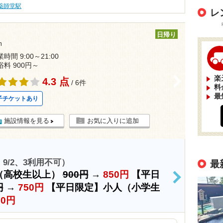
薬師堂駅
レ
日帰り
m
時間 9:00～21:00
浴料 900円～
楽
>
4.3 点
/ 6件
料
最
子チケットあり
施設情報を見る
お気に入りに追加
、9/2、3利用不可）
最
（高校生以上）
900円
→
850円
【平日
>
円
→
750円
【平日限定】小人（小学生
00円