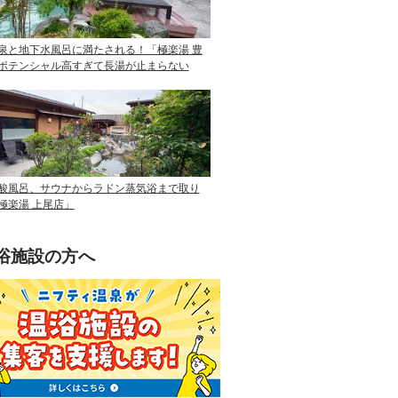
泉と地下水風呂に満たされる！「極楽湯 豊
ポテンシャル高すぎて長湯が止まらない
酸風呂、サウナからラドン蒸気浴まで取り
極楽湯 上尾店」
浴施設の方へ
ニフティ温泉を使って手軽に集