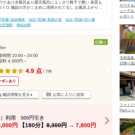
ウナあり水風呂あり露天風呂にユッタリ椅子で整い 泉質も
サウナ＆
トロ 施設の方がこまめに清掃されてるし お風呂上がり…
ューアル
レポート
 (宮城) 塩化物泉
仙台 (宮城) 美肌の湯
仙台 (宮城) 切り傷
台空港駅
南仙台駅
）
日帰り
5m
時間 10:00～24:00
天然温泉
浴料 4,300円～
日帰り温
>
4.9 点
/ 7件
ーポンあり
施設情報を見る
お気に入りに追加
ファミリ
Faのシ
）利用 500円引き
>
5,000円
【180分】
8,300円
→
7,800円