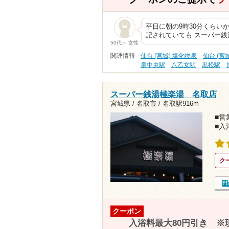
平日に朝の9時30分くらいか
記されていても スーパー銭
50代～ 女性
関連情報
仙台 (宮城) 塩化物泉
仙台 (宮
泉中央駅
八乙女駅
黒松駅
スーパー銭湯極楽湯 名取店
宮城県 / 名取市 /
名取駅916m
■営業
■入
ク
クーポン
入浴料最大80円引き ※