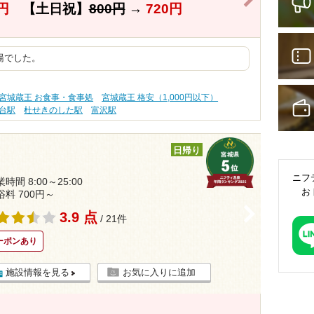
円
【土日祝】
800円
→
720円
湯でした。
宮城蔵王 お食事・食事処
宮城蔵王 格安（1,000円以下）
台駅
杜せきのした駅
富沢駅
日帰り
ニフ
時間 8:00～25:00
お
浴料 700円～
>
3.9 点
/ 21件
ーポンあり
施設情報を見る
お気に入りに追加