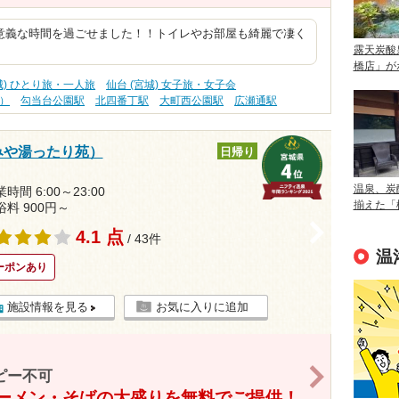
意義な時間を過ごせました！！トイレやお部屋も綺麗で凄く
露天炭酸
橋店」が
城) ひとり旅・一人旅
仙台 (宮城) 女子旅・女子会
内）
勾当台公園駅
北四番丁駅
大町西公園駅
広瀬通駅
みや湯ったり苑）
日帰り
温泉、炭
時間 6:00～23:00
揃えた「
浴料 900円～
>
4.1 点
/ 43件
温
ーポンあり
施設情報を見る
お気に入りに追加
>
ピー不可
ーメン・そばの大盛りを無料でご提供！