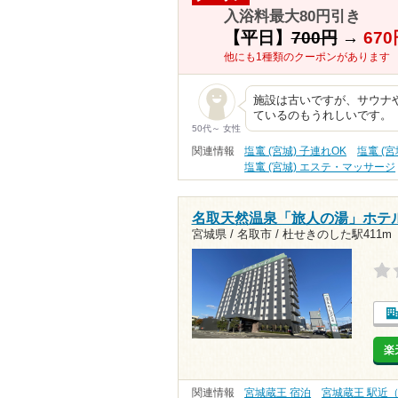
入浴料最大80円引き
【平日】
700円
→
670
他にも1種類のクーポンがあります
施設は古いですが、サウナ
ているのもうれしいです。
50代～ 女性
関連情報
塩竃 (宮城) 子連れOK
塩竃 (
塩竃 (宮城) エステ・マッサージ
名取天然温泉「旅人の湯」ホテ
宮城県 / 名取市 /
杜せきのした駅411m
楽
関連情報
宮城蔵王 宿泊
宮城蔵王 駅近