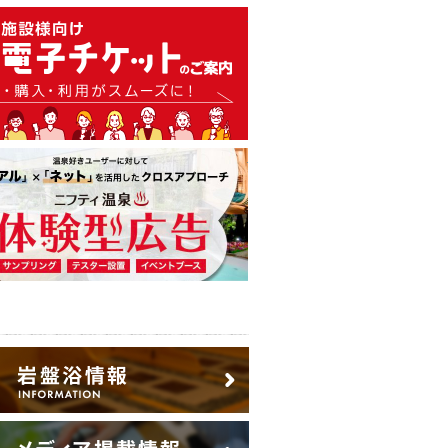
温泉・日帰り温泉・スーパー銭
広告出稿のご案内