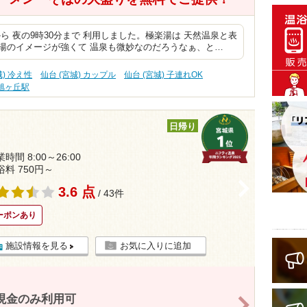
ら 夜の9時30分まで 利用しました。極楽湯は 天然温泉と表
湯のイメージが強くて 温泉も微妙なのだろうなぁ、と…
城) 冷え性
仙台 (宮城) カップル
仙台 (宮城) 子連れOK
旭ヶ丘駅
日帰り
時間 8:00～26:00
浴料 750円～
>
3.6 点
/ 43件
ーポンあり
施設情報を見る
お気に入りに追加
現金のみ利用可
>