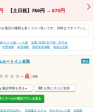
>
円
【土日祝】
750円
→
670円
やお風呂の種類も多くコスパ良いです。25時までオープンし
宮城) ひとり旅・一人旅
塩竃 (宮城) 女子旅・女子会
中野栄駅
多賀城駅
国府多賀城駅
陸前山王駅
ルルートイン名取
宿泊
- 点
/ 0件
>
施設情報を見る
お気に入りに追加
天トラベルの宿泊プランを見る
（徒歩10分以内）
宮城蔵王 ホテル
杜せきのした駅
名取駅