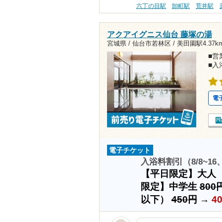
六丁の目駅
卸町駅
荒井駅
アクアイグニス仙台 藤塚の湯
宮城県 / 仙台市若林区 /
美田園駅4.37k
■営業
■入
電
電子チケット
入浴料割引（8/8~16
【平日限定】大人
限定】中学生
800
以下）
450円
→
4