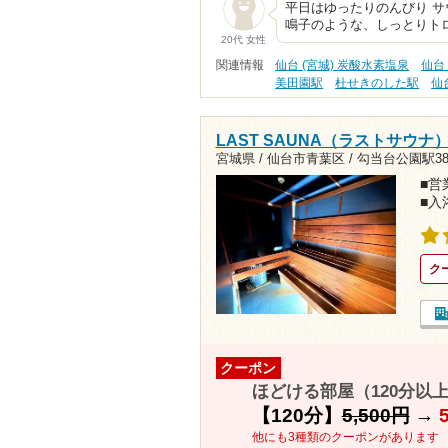
平日はゆったりのんびり サ
鳴子のような、しっとりトロ
20代 女性
関連情報
仙台 (宮城) 炭酸水素塩泉
仙台
美田園駅
杜せきのした駅
仙
LAST SAUNA（ラストサウナ
宮城県 / 仙台市青葉区 /
勾当台公園駅38
■営業
■入
ク
クーポン
ほどける部屋（120分以上
【120分】
5,500円
→
他にも3種類のクーポンがあります