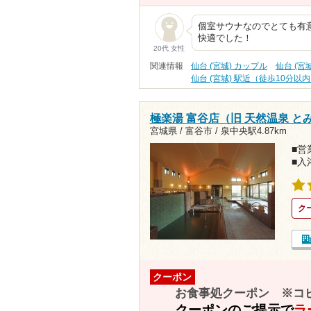
個室サウナなのでとても有
快適でした！
20代 女性
関連情報
仙台 (宮城) カップル
仙台 (宮
仙台 (宮城) 駅近（徒歩10分以
極楽湯 富谷店（旧 天然温泉 と
宮城県 / 富谷市 /
泉中央駅4.87km
■営業
■入
ク
クーポン
お食事処クーポン ※コ
クーポンのご提示で
ラ