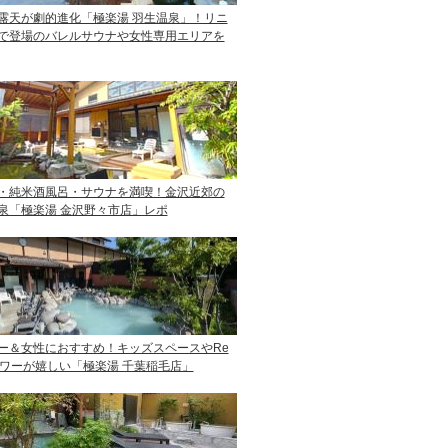
露天が劇的進化「極楽湯 羽生温泉」！リニ
で登場のバレルサウナや女性専用エリアを
・純米酒風呂・サウナを満喫！金沢近郊の
泉「極楽湯 金沢野々市店」レポ
ー＆女性におすすめ！キッズスペースやRe
ャワーが嬉しい「極楽湯 千葉稲毛店」