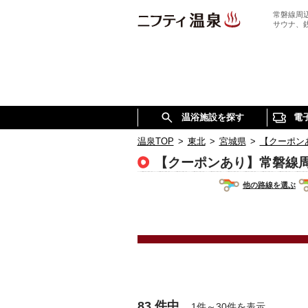
常磐線周
サウナ、
温浴施設を探す
電
温泉TOP
>
東北
>
宮城県
>
【クーポン
【クーポンあり】常磐線
他の路線を選ぶ
83 件中
1件～30件を表示