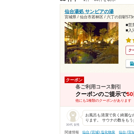
仙台湯処 サンピアの湯
宮城県 / 仙台市若林区 /
六丁の目駅573
■営業
■入
ク
クーポン
各ご利用コース割引
クーポンのご提示で
5
他にも1種類のクーポンがあります
お風呂も清潔で良く綺麗な
ります。 サウナの数をもう
30代 女性
関連情報
仙台 (宮城) 塩化物泉
仙台 (宮