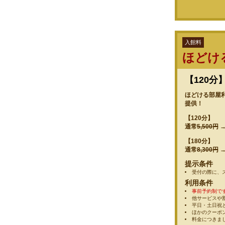
入館料
ほどける
【120分
ほどける部屋利
提供！
【120分】
通常
5,500円
【180分】
通常
8,300円
提示条件
受付の際に、
利用条件
事前予約制で
他サービスや
平日・土日祝
ほかのクーポ
料金につきま