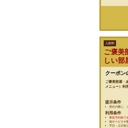
入館料
ご褒美
しい部
クーポン
ご褒美部屋・
メニュー）利
提示条件
受付の際に、
利用条件
事前予約制で
他サービスや
平日・土日祝