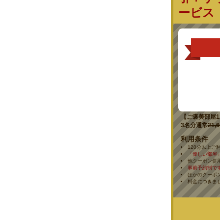
ービス
クーポン
ゆとり、あーこ
ウナードリン
【ゆとりの部屋
3名分通常
18,
【あーこの部屋
3名分通常
18,
【ご褒美部屋1
3名分通常
21,
利用条件
120分以上ご
「優しい部屋
他クーポン併
事前予約制で
ほかのクーポ
料金につきま