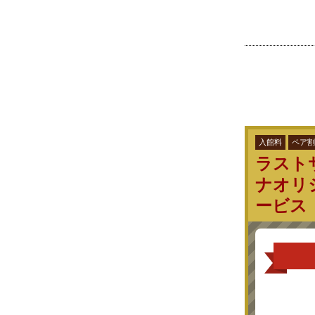
入館料
ペア割
ラスト
ナオリ
ービス
クーポン
各お部屋2名利
ス2名分」サー
【優しい部屋1
2名分通常
11,