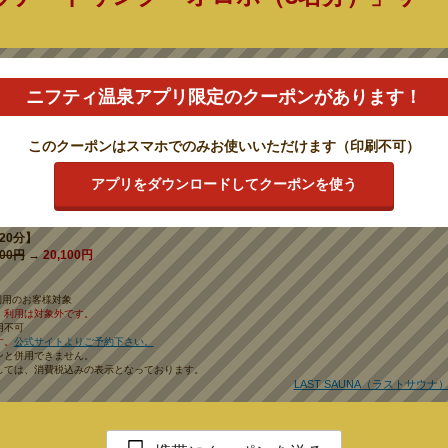
のご提示で
各部屋3名利用分を1,500円引き！
ニフティ温泉アプリ限定のクーポンがあります！
、ご褒美部屋限定！各お部屋3名120分利用料金を通常価格より1,500円引きでご
ク「オロポ」を3本サービス！
このクーポンはスマホでのみお使いいただけます（印刷不可）
120分】
000円
→
16,500円
アプリをダウンロードしてクーポンを使う
120分】
600円
→
17,100円
20分】
600円
→
20,100円
利用のお客様対象
」利用は対象外です。
用不可
す。
公式サイトよりご予約下さい。
ンと併用できません。
しては、消費税込みの表示となっております。
LAST SAUNA（ラストサウナ