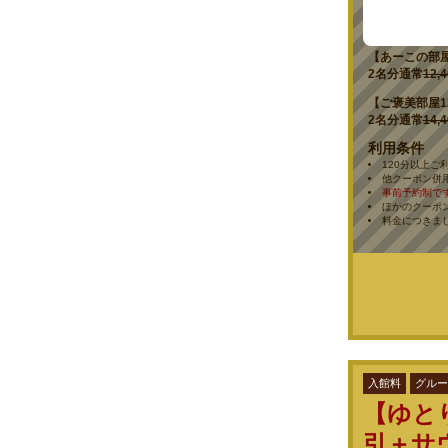
【ゆとりの部屋
2名分通常
12,
【あーこの部屋
2名分通常
12,
【ご褒美部屋1
2名分通常
14,
利用条件
120分以上ご
他クーポン併
事前予約制で
ほかのクーポ
料金につきま
入館料
グルー
【ゆと
引＋サ