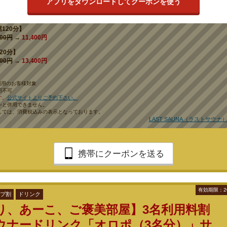
アプリをダウンロードしてクーポンを使う
120分】
000円
→
11,000円
120分】
400円
→
11,400円
20分】
400円
→
13,400円
利用のお客様対象
用不可
す。
公式サイトよりご予約下さい。
ンと併用できません。
しては、消費税込みの表示となっております。
LAST SAUNA（ラストサウナ
携帯にクーポンを送る
有効期限：2
プ割
ドリンク
り、あーこ、ご褒美部屋】3名利用料割
ウナードリンク「オロポ（3名分）」サ