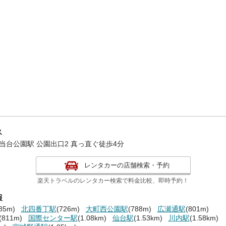
ス
当台公園駅 公園出口2 真っ直ぐ徒歩4分
レンタカーの店舗検索・予約
楽天トラベルのレンタカー検索で料金比較、即時予約！
報
85m)
北四番丁駅
(726m)
大町西公園駅
(788m)
広瀬通駅
(801m)
(811m)
国際センター駅
(1.08km)
仙台駅
(1.53km)
川内駅
(1.58km)