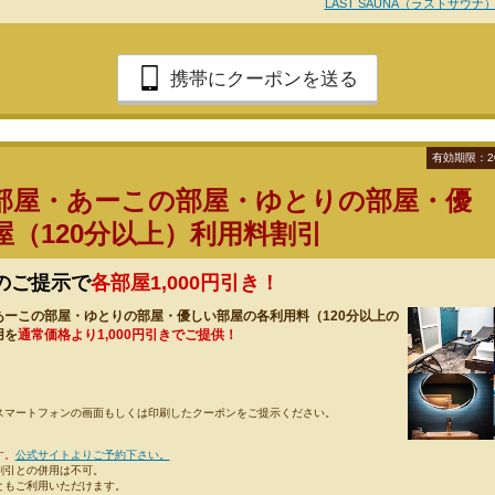
LAST SAUNA（ラストサウナ
携帯にクーポンを送る
有効期限：2
部屋・あーこの部屋・ゆとりの部屋・優
屋（120分以上）利用料割引
のご提示で
各部屋1,000円引き！
あーこの部屋・ゆとりの部屋・優しい部屋の各利用料（120分以上の
用を
通常価格より1,000円引きでご提供！
スマートフォンの画面もしくは印刷したクーポンをご提示ください。
す。
公式サイトよりご予約下さい。
割引との併用は不可。
ともご利用いただけます。