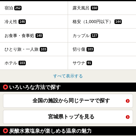
宿泊
露天風呂
252
150
冷え性
格安（1,000円以下）
146
144
お食事・食事処
カップル
140
127
ひとり旅・一人旅
切り傷
103
103
ホテル
サウナ
103
91
すべて表示する
いろいろな方法で探す
全国の施設から同じテーマで探す
宮城県トップを見る
炭酸水素塩泉が楽しめる温泉の魅力