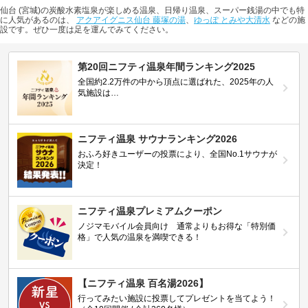
仙台 (宮城)の炭酸水素塩泉が楽しめる温泉、日帰り温泉、スーパー銭湯の中でも特
に人気があるのは、
アクアイグニス仙台 藤塚の湯
、
ゆっぽ とみや大清水
などの施
設です。ぜひ一度は足を運んでみてください。
第20回ニフティ温泉年間ランキング2025
全国約2.2万件の中から頂点に選ばれた、2025年の人
気施設は…
ニフティ温泉 サウナランキング2026
おふろ好きユーザーの投票により、全国No.1サウナが
決定！
ニフティ温泉プレミアムクーポン
ノジマモバイル会員向け 通常よりもお得な「特別価
格」で人気の温泉を満喫できる！
【ニフティ温泉 百名湯2026】
行ってみたい施設に投票してプレゼントを当てよう！