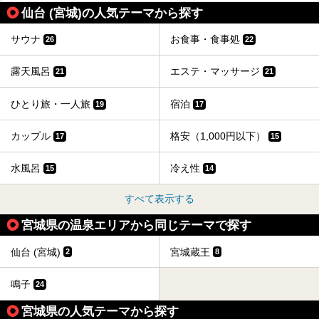
タリアン「グリーチネ」、ベーカリー「マリアージュ ドゥ
仙台 (宮城)の人気テーマから探す
ファリーヌ」、スイーツの「コンフィチュール アッシュ」
と「ル ショコラ ドゥ アッシュ」、そしてカフェ「猿田彦珈
琲」と話題のお店が勢ぞろい！
サウナ
お食事・食事処
26
22
この「アクアイグニス仙台」の魅力を探りにお出かけしてき
ました。
露天風呂
エステ・マッサージ
21
21
ひとり旅・一人旅
宿泊
19
17
カップル
格安（1,000円以下）
17
15
水風呂
冷え性
15
14
すべて表示する
宮城県の温泉エリアから同じテーマで探す
仙台 (宮城)
宮城蔵王
2
8
鳴子
24
宮城県の人気テーマから探す