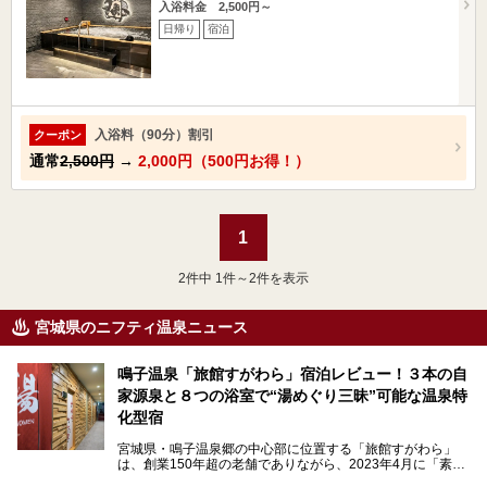
入浴料金 2,500円～
日帰り
宿泊
入浴料（90分）割引
クーポン
通常
2,500円
→
2,000円（500円お得！）
1
2
件中 1件～2件を表示
宮城県のニフティ温泉ニュース
鳴子温泉「旅館すがわら」宿泊レビュー！３本の自
家源泉と８つの浴室で“湯めぐり三昧”可能な温泉特
化型宿
宮城県・鳴子温泉郷の中心部に位置する「旅館すがわら」
は、創業150年超の老舗でありながら、2023年4月に「素泊
まり専門の宿」としてリニューアルオープン。同時に温泉熱