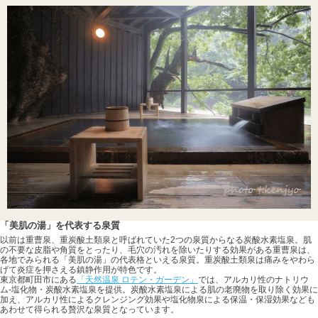
「美肌の湯」を代表する泉質
以前は重曹泉、重炭酸土類泉と呼ばれていた2つの泉質からなる炭酸水素塩泉。肌
の不要な皮脂や角質をとったり、毛穴の汚れを除いたりする効果がある重曹泉は、
各地でみられる「美肌の湯」の代表格といえる泉質。重炭酸土類泉は痛みをやわら
げて炎症を押さえる鎮静作用が特色です。
東京都町田市にある
「天然温泉 ロテン・ガーデン」
では、アルカリ性のナトリウ
ム-塩化物・炭酸水素塩泉を提供。炭酸水素塩泉による肌の老廃物を取り除く効果に
加え、アルカリ性によるクレンジング効果や塩化物泉による保温・保湿効果なども
あわせて得られる贅沢な泉質となっています。