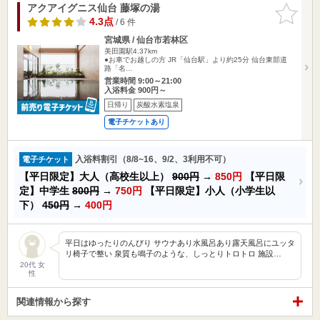
アクアイグニス仙台 藤塚の湯
お気に入
りに追加
4.3点
/ 6 件
宮城県 / 仙台市若林区
美田園駅4.37km
●お車でお越しの方 JR「仙台駅」より約25分 仙台東部道
路「名…
営業時間 9:00～21:00
入浴料金 900円～
日帰り
炭酸水素塩泉
電子チケットあり
入浴料割引（8/8~16、9/2、3利用不可）
電子チケット
【平日限定】大人（高校生以上）
900円
→
850円
【平日限
定】中学生
800円
→
750円
【平日限定】小人（小学生以
下）
450円
→
400円
平日はゆったりのんびり サウナあり水風呂あり露天風呂にユッタ
リ椅子で整い 泉質も鳴子のような、しっとりトロトロ 施設…
20代 女
性
関連情報から探す