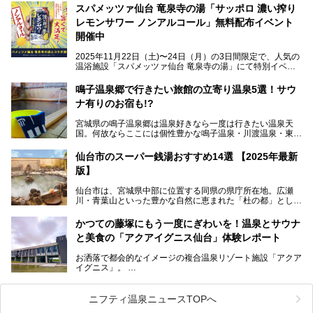
を利用したサウナも新設され、温泉ファン・サウナ―双方に
スパメッツァ仙台 竜泉寺の湯「サッポロ 濃い搾り
注目のスポットです。
レモンサワー ノンアルコール」無料配布イベント
開催中
特筆すべきは、館内で完結する圧倒的な「湯めぐり」のバリ
2025年11月22日（土)〜24日（月）の3日間限定で、人気の
エーション。“温泉のデパート”・“東の横綱”と称される鳴子
温浴施設「スパメッツァ仙台 竜泉寺の湯」にて特別イベン
温泉郷の中でも、3本の異なる自家源泉を使い分けるその実
トを開催！居酒屋の手搾りサワーのような本格感が味わえる
力は折り紙付き。実際に宿泊した筆者が、“温泉”を中心にそ
「サッポロ 濃い搾りレモンサワー ノンアルコール」を無料
鳴子温泉郷で行きたい旅館の立寄り温泉5選！サウ
の全貌を詳細レビューします！
配布します。さらにSNS投稿で「サッポロ 濃い搾りグレフ
ナ有りのお宿も!?
ルサワー ノンアルコール」もプレゼント。湯上がりにぴっ
たりの一杯をぜひお楽しみください。
宮城県の鳴子温泉郷は温泉好きなら一度は行きたい温泉天
国。何故ならここには個性豊かな鳴子温泉・川渡温泉・東鳴
子温泉・中山平温泉・鬼首温泉という5つの温泉地があり、
硫黄泉、塩化物泉、硫酸塩泉、炭酸水素塩泉などと多様な泉
仙台市のスーパー銭湯おすすめ14選 【2025年最新
質がそろっているからです。
版】
ー
また共同浴場（日帰り温泉）だけでなく、嬉しいことに多く
仙台市は、宮城県中部に位置する同県の県庁所在地。広瀬
の旅館・ホテルも立ち寄り入浴に門戸を開いてくれていま
提供元：サッポロビール【PR】
川・青葉山といった豊かな自然に恵まれた「杜の都」として
す。
知られ、戦国武将・伊達政宗のお膝元として歴史ファンにも
この記事はサッポロビールのPRイベント告知記事です。
人気です。新幹線を使えば都心から1時間30分とアクセスも
今回はそんな旅館の中から、おすすめしたい5ヶ所の温泉を
かつての藤塚にもう一度にぎわいを！温泉とサウナ
よく、気軽に訪れやすい地方都市の1つです。
セレクトしてみました。うち3ヶ所はサウナも楽しめます。
と美食の「アクアイグニス仙台」体験レポート
今回は、仙台市内のおすすめスーパー銭湯をご紹介します。
お洒落で都会的なイメージの複合温泉リゾート施設「アクア
仙台牛タンなどを堪能するグルメ旅や、スポーツ観戦の遠征
イグニス」。
時などに利用しやすい温浴施設がたくさんありますよ。
関西空港や吉川美南（埼玉県）に続いて仙台市若林区に202
2年4月にオープンした「アクアイグニス仙台」は、日帰り
ニフティ温泉ニュースTOPへ
温泉の「藤塚の湯」、マルシェ リアン、和食「笠庵」、イ