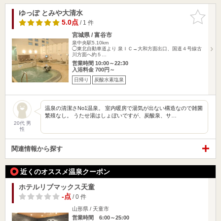
ゆっぽ とみや大清水
お気に入
りに追加
5.0点
/ 1 件
宮城県 / 富谷市
泉中央駅5.10km
◯東北自動車道より 泉ＩＣ→大和方面出口、国道４号線古
川方面へ約５…
営業時間 10:00～22:30
入浴料金 700円～
日帰り
炭酸水素塩泉
温泉の清潔さNo1温泉。 室内暖房で湯気が出ない構造なので雑菌
繁殖なし。 うたせ湯はしょぼいですが、炭酸泉、サ…
20代 男
性
関連情報から探す
近くのオススメ温泉クーポン
ホテルリブマックス天童
-点
/ 0 件
山形県 / 天童市
営業時間 6:00～25:00