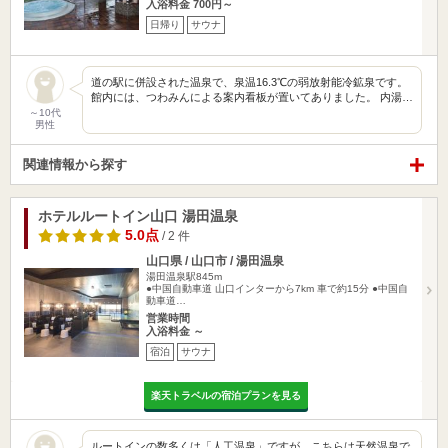
入浴料金 700円～
日帰り
サウナ
道の駅に併設された温泉で、泉温16.3℃の弱放射能冷鉱泉です。
館内には、つわみんによる案内看板が置いてありました。 内湯…
～10代
男性
関連情報から探す
ホテルルートイン山口 湯田温泉
5.0点
/ 2 件
山口県 / 山口市 / 湯田温泉
湯田温泉駅845m
●中国自動車道 山口インターから7km 車で約15分 ●中国自
動車道…
営業時間
入浴料金 ～
宿泊
サウナ
楽天トラベルの宿泊プランを見る
ルートインの数多くは「人工温泉」ですが、こちらは天然温泉で