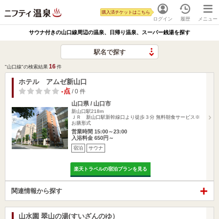
購入済チケットはこちら
ログイン
履歴
メニュー
サウナ付きの山口線周辺の温泉、日帰り温泉、スーパー銭湯を探す
駅名で探す
16
"山口線"の検索結果
件
ホテル アムゼ新山口
-点
/ 0 件
山口県 / 山口市
新山口駅218m
ＪＲ 新山口駅新幹線口より徒歩３分 無料朝食サービス※
お膳形式
営業時間 15:00～23:00
入浴料金 650円～
宿泊
サウナ
楽天トラベルの宿泊プランを見る
関連情報から探す
山水園 翠山の湯(すいざんのゆ）