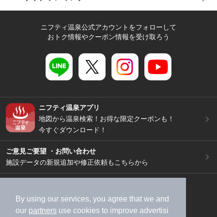
ニフティ温泉公式アカウントをフォローして
おトク情報やクーポン情報を受け取ろう
ニフティ温泉アプリ
地図から温泉検索！お得な限定クーポンも！
今すぐダウンロード！
ご意見ご要望 ・お問い合わせ
施設データの新規追加や修正依頼もこちらから
スマートフォン
/
PC
加盟店募集（資料請求）
広告出稿のご案内
By using our services, you agree that we and
our
partners
use cookies to improve advertisi
利用規約
ライフスタイルMEMBERS+規約