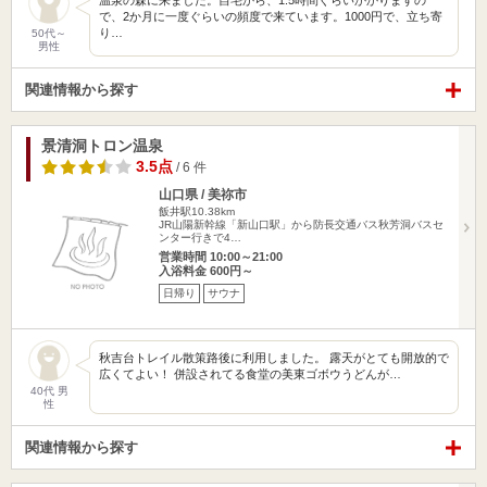
温泉の森に来ました。自宅から、1.5時間ぐらいかかりますの
で、2か月に一度ぐらいの頻度で来ています。1000円で、立ち寄
り…
50代～
男性
関連情報から探す
景清洞トロン温泉
3.5点
/ 6 件
山口県 / 美祢市
飯井駅10.38km
JR山陽新幹線「新山口駅」から防長交通バス秋芳洞バスセ
ンター行きで4…
営業時間 10:00～21:00
入浴料金 600円～
日帰り
サウナ
秋吉台トレイル散策路後に利用しました。 露天がとても開放的で
広くてよい！ 併設されてる食堂の美東ゴボウうどんが…
40代 男
性
関連情報から探す