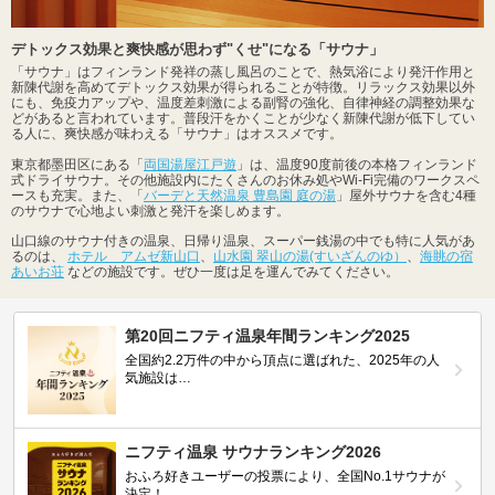
デトックス効果と爽快感が思わず"くせ"になる「サウナ」
「サウナ」はフィンランド発祥の蒸し風呂のことで、熱気浴により発汗作用と
新陳代謝を高めてデトックス効果が得られることが特徴。リラックス効果以外
にも、免疫力アップや、温度差刺激による副腎の強化、自律神経の調整効果な
どがあると言われています。普段汗をかくことが少なく新陳代謝が低下してい
る人に、爽快感が味わえる「サウナ」はオススメです。
東京都墨田区にある「
両国湯屋江戸遊
」は、温度90度前後の本格フィンランド
式ドライサウナ。その他施設内にたくさんのお休み処やWi-Fi完備のワークスペ
ースも充実。また、「
バーデと天然温泉 豊島園 庭の湯
」屋外サウナを含む4種
のサウナで心地よい刺激と発汗を楽しめます。
山口線のサウナ付きの温泉、日帰り温泉、スーパー銭湯の中でも特に人気があ
るのは、
ホテル アムゼ新山口
、
山水園 翠山の湯(すいざんのゆ）
、
海眺の宿
あいお荘
などの施設です。ぜひ一度は足を運んでみてください。
第20回ニフティ温泉年間ランキング2025
全国約2.2万件の中から頂点に選ばれた、2025年の人
気施設は…
ニフティ温泉 サウナランキング2026
おふろ好きユーザーの投票により、全国No.1サウナが
決定！