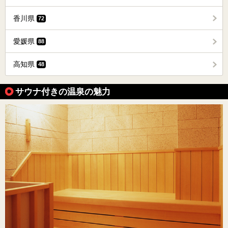
香川県
72
愛媛県
88
高知県
48
サウナ付きの温泉の魅力