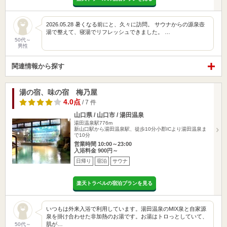
2026.05.28 暑くなる前にと、久々に訪問。 サウナからの源泉壺
湯で整えて、寝湯でリフレッシュできました。 …
50代～
男性
関連情報から探す
湯の宿、味の宿 梅乃屋
4.0点
/ 7 件
山口県 / 山口市 / 湯田温泉
湯田温泉駅776m
新山口駅から湯田温泉駅、徒歩10分小郡ICより湯田温泉ま
で10分
営業時間 10:00～23:00
入浴料金 900円～
日帰り
宿泊
サウナ
楽天トラベルの宿泊プランを見る
いつもは外来入浴で利用しています。湯田温泉のMIX泉と自家源
泉を掛け合わせた非加熱のお湯です。お湯はトロっとしていて、
肌が…
50代～