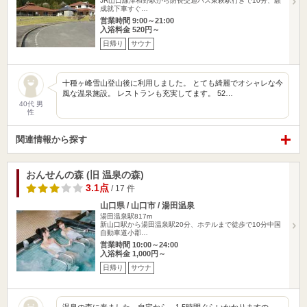
JR山口線津和野駅から防長交通バス東萩駅行きで10分、願
成就下車すぐ…
営業時間 9:00～21:00
入浴料金 520円～
日帰り
サウナ
十種ヶ峰雪山登山後に利用しました。 とても綺麗でオシャレな今
風な温泉施設。 レストランも充実してます。 52…
40代 男
性
関連情報から探す
おんせんの森 (旧 温泉の森)
3.1点
/ 17 件
山口県 / 山口市 / 湯田温泉
湯田温泉駅817m
新山口駅から湯田温泉駅20分、ホテルまで徒歩で10分中国
自動車道小郡…
営業時間 10:00～24:00
入浴料金 1,000円～
日帰り
サウナ