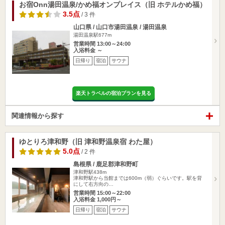
お宿Onn湯田温泉/かめ福オンプレイス（旧 ホテルかめ福）
3.5点
/ 3 件
山口県 / 山口市湯田温泉 / 湯田温泉
湯田温泉駅677m
営業時間 13:00～24:00
入浴料金 ～
日帰り
宿泊
サウナ
楽天トラベルの宿泊プランを見る
関連情報から探す
ゆとりろ津和野（旧 津和野温泉宿 わた屋）
5.0点
/ 2 件
島根県 / 鹿足郡津和野町
津和野駅438m
津和野駅から当館までは600m（弱）ぐらいです。駅を背
にして右方向の…
営業時間 15:00～22:00
入浴料金 1,000円～
日帰り
宿泊
サウナ