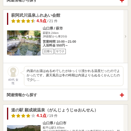
関連情報から探す
萩阿武川温泉ふれあい会館
4.5点
/ 21 件
山口県 / 萩市
萩駅8.24km
JR萩駅から車20分
営業時間 10:00～21:00
入浴料金 550円～
日帰り
サウナ
内湯のお湯はぬるめでしたがゆっくり浸かれる温度だったのでよ
かったです。露天風呂は冬の時期は内湯よりもぬるくかんじたの
で少し…
40代 女
性
関連情報から探す
道の駅 願成就温泉（がんじょうじゅおんせん）
4.1点
/ 19 件
山口県 / 山口市
船平山駅3.65km