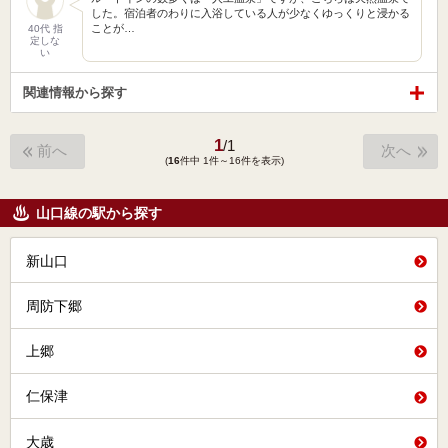
した。宿泊者のわりに入浴している人が少なくゆっくりと浸かる
ことが…
40代 指
定しな
い
関連情報から探す
1
/
1
前へ
次へ
(
16
件中 1件～16件を表示)
山口線の駅から探す
新山口
周防下郷
上郷
仁保津
大歳