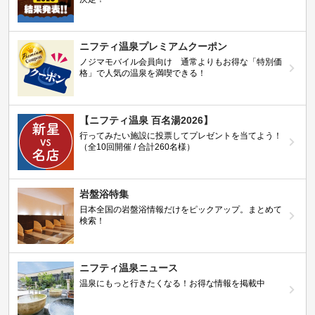
ニフティ温泉プレミアムクーポン
ノジマモバイル会員向け 通常よりもお得な「特別価
格」で人気の温泉を満喫できる！
【ニフティ温泉 百名湯2026】
行ってみたい施設に投票してプレゼントを当てよう！
（全10回開催 / 合計260名様）
岩盤浴特集
日本全国の岩盤浴情報だけをピックアップ。まとめて
検索！
ニフティ温泉ニュース
温泉にもっと行きたくなる！お得な情報を掲載中