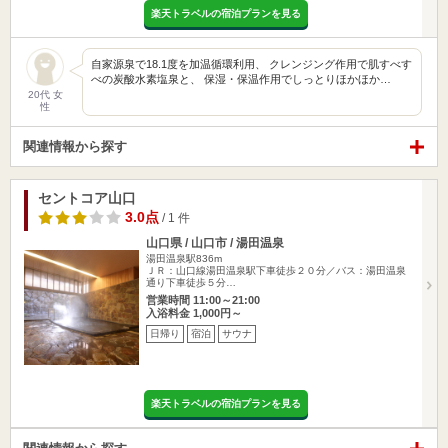
楽天トラベルの宿泊プランを見る
自家源泉で18.1度を加温循環利用、 クレンジング作用で肌すべす
べの炭酸水素塩泉と、 保湿・保温作用でしっとりほかほか…
20代 女
性
関連情報から探す
セントコア山口
3.0点
/ 1 件
山口県 / 山口市 / 湯田温泉
湯田温泉駅836m
ＪＲ：山口線湯田温泉駅下車徒歩２０分／バス：湯田温泉
通り下車徒歩５分…
営業時間 11:00～21:00
入浴料金 1,000円～
日帰り
宿泊
サウナ
楽天トラベルの宿泊プランを見る