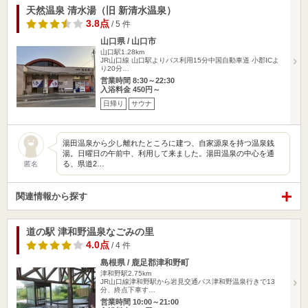
天然温泉 清水湯（旧 新清水温泉）
3.8点
/ 5 件
山口県 / 山口市
山口駅1.28km
JR山口線 山口駅よりバス利用15分中国自動車道 小郡ICよ
り20分…
営業時間 8:30～22:30
入浴料金 450円～
日帰り
サウナ
湯田温泉から少し離れたところに建つ、自家源泉を持つ温泉銭
湯。日曜日の午前中、利用して来ました。湯田温泉の中心を通
る、県道2…
匿名
関連情報から探す
道の駅 津和野温泉なごみの里
4.0点
/ 4 件
島根県 / 鹿足郡津和野町
津和野駅2.75km
JR山口線津和野駅から岩見交通バス津和野温泉行きで13
分、終点下車す…
営業時間 10:00～21:00