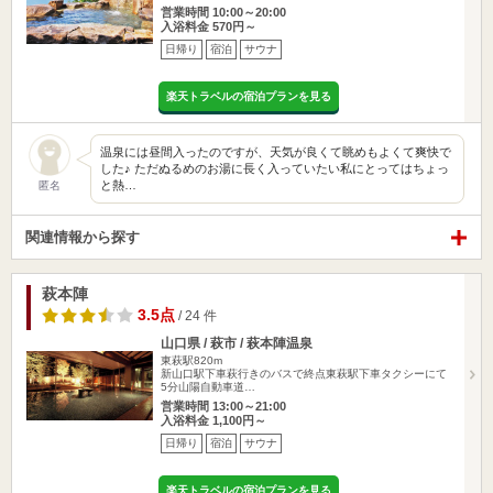
営業時間 10:00～20:00
入浴料金 570円～
日帰り
宿泊
サウナ
楽天トラベルの宿泊プランを見る
温泉には昼間入ったのですが、天気が良くて眺めもよくて爽快で
した♪ ただぬるめのお湯に長く入っていたい私にとってはちょっ
と熱…
匿名
関連情報から探す
萩本陣
3.5点
/ 24 件
山口県 / 萩市 / 萩本陣温泉
東萩駅820m
新山口駅下車萩行きのバスで終点東萩駅下車タクシーにて
5分山陽自動車道…
営業時間 13:00～21:00
入浴料金 1,100円～
日帰り
宿泊
サウナ
楽天トラベルの宿泊プランを見る