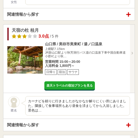
女性
関連情報から探す
天宿の杜 桂月
3.0点
/ 5 件
山口県 / 美祢市美東町 / 湯ノ口温泉
上郷駅7.15km
JR新山口駅より秋芳洞行バス湯の口温泉下車中国自動車道
小郡ICより秋…
営業時間 15:00～20:00
入浴料金 1,800円～
日帰り
宿泊
サウナ
楽天トラベルの宿泊プランを見る
カーナビを頼りに行きましたがなかなか解りにくい所にありまし
た。隣接して食事場所もあり昼食を済ましてから入浴しました。
景色は…
匿名
関連情報から探す