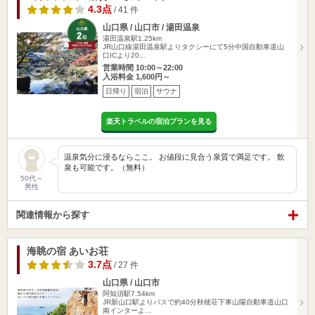
4.3点
/ 41 件
山口県 / 山口市 / 湯田温泉
湯田温泉駅1.25km
JR山口線湯田温泉駅よりタクシーにて5分中国自動車道山
口ICより20…
営業時間 10:00～22:00
入浴料金 1,600円～
日帰り
宿泊
サウナ
楽天トラベルの宿泊プランを見る
温泉気分に浸るならここ。 お値段に見合う泉質で満足です。 飲
泉も可能です。（無料）
50代～
男性
関連情報から探す
海眺の宿 あいお荘
3.7点
/ 27 件
山口県 / 山口市
阿知須駅7.54km
JR新山口駅よりバスで約40分秋穂荘下車山陽自動車道山口
南インターよ…