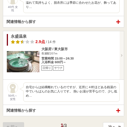
溢れて気持ちよく、脱衣所には季節に合わせたお花が、飾ってあ
り…
40代 女
性
関連情報から探す
永盛温泉
2.9点
/ 14 件
大阪府 / 東大阪市
長瀬駅207m
営業時間 15:00～24:30
入浴料金 600円～
日帰り
サウナ
自宅からは結構離れているのですが、近所に４軒ほどある銭湯の
中でいちばんのお気に入りです。 熱いお湯が苦手なので、少し低
め…
50代～
女性
関連情報から探す
1
/
3