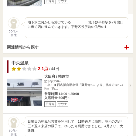
日帰り
サウナ
地下水に何かしら溶けている_________ 地下鉄平野駅を7号出口
に出て西に進んでいきます。平野区役所前の信号の1…
50代～
男性
関連情報から探す
中央温泉
2.1点
/ 44 件
大阪府 / 柏原市
堅下駅259m
・車： ■ 西名阪自動車道「藤井寺IC」より、北東方向へ４
Km（約…
営業時間 14:00～25:00
入浴料金 600円～
日帰り
サウナ
日曜日の朝風呂営業を利用して、11時過ぎに訪問。地元の方が、
三々五々来店の様子で、ゆったり利用できました。4月より、大
阪府…
50代～
男性