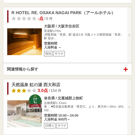
R HOTEL RE. OSAKA NAGAI PARK（アールホテル）
-点
/ 0 件
大阪府 / 大阪市住吉区
長居駅170m
JR阪和線「長居」駅 徒歩1分 大阪メトロ御堂筋線「長居」
駅 徒歩…
営業時間
入浴料金 ～
宿泊
サウナ
関連情報から探す
天然温泉 虹の湯 西大和店
3.0点
/ 154 件
奈良県 / 北葛城郡上牧町
志都美駅1.51km
車： ◾️西名阪自動車道「香芝IC」より、東方向へ3Km（約1
0分…
営業時間 10:00～24:00
入浴料金 900円～
日帰り
サウナ