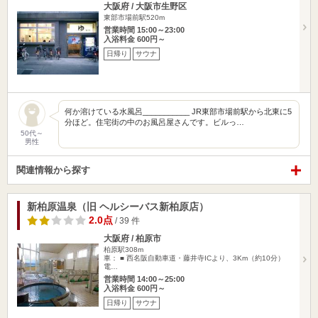
大阪府 / 大阪市生野区
東部市場前駅520m
営業時間 15:00～23:00
入浴料金 600円～
日帰り
サウナ
何か溶けている水風呂___________ JR東部市場前駅から北東に5
分ほど。住宅街の中のお風呂屋さんです。ビルっ…
50代～
男性
関連情報から探す
新柏原温泉（旧 ヘルシーバス新柏原店）
2.0点
/ 39 件
大阪府 / 柏原市
柏原駅308m
車： ■ 西名阪自動車道・藤井寺ICより、3Km（約10分）
電…
営業時間 14:00～25:00
入浴料金 600円～
日帰り
サウナ