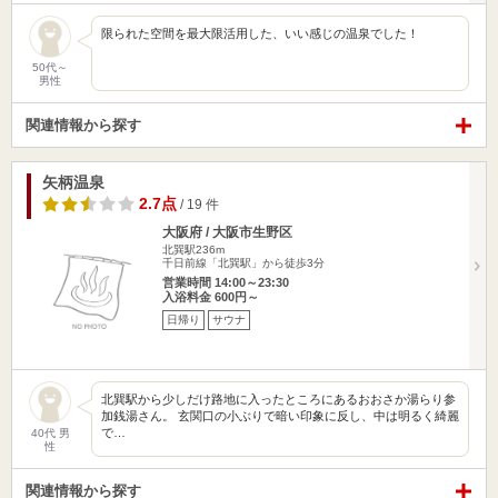
限られた空間を最大限活用した、いい感じの温泉でした！
50代～
男性
関連情報から探す
矢柄温泉
2.7点
/ 19 件
大阪府 / 大阪市生野区
北巽駅236m
千日前線「北巽駅」から徒歩3分
営業時間 14:00～23:30
入浴料金 600円～
日帰り
サウナ
北巽駅から少しだけ路地に入ったところにあるおおさか湯らり参
加銭湯さん。 玄関口の小ぶりで暗い印象に反し、中は明るく綺麗
で…
40代 男
性
関連情報から探す