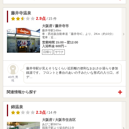
藤井寺温泉
2.9点
/ 15 件
大阪府 / 藤井寺市
藤井寺駅149m
車：西名阪自動車道「藤井寺IC」より、2Km（約10分）
電車：近…
営業時間 15:00～翌12:00
入浴料金 600円～
日帰り
サウナ
藤井寺駅が見えそうなくらい近距離の便利なおおさか湯らり参加
銭湯です。 フロントと番台のあいの子みたいな形式の入り口。ボ
デ…
40代 男
性
関連情報から探す
錦温泉
2.3点
/ 14 件
大阪府 / 大阪市住吉区
あびこ駅667m
我孫子駅より徒歩約11分