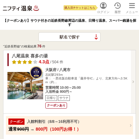
購入済チケットはこちら
ログイン
履歴
メニュー
【クーポンあり】サウナ付きの近鉄長野線周辺の温泉、日帰り温泉、スーパー銭湯を探
す
駅名で探す
76
"近鉄長野線"の検索結果
件
八尾温泉 喜多の湯
4.3点
/ 504 件
大阪府 / 八尾市
志紀駅293m
車： ・西名阪自動車道「藤井寺IC」より、北東方向へ3.5K
m（約…
営業時間 10:00～25:00
入浴料金 800円～
日帰り
サウナ
クーポンあり
入館料割引（8/8～16利用不可）
クーポン
通常
900円
→
800円（100円お得！）