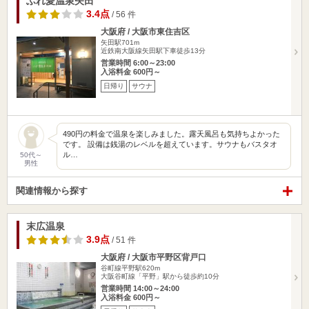
ふれ愛温泉矢田
3.4点
/ 56 件
大阪府 / 大阪市東住吉区
矢田駅701m
近鉄南大阪線矢田駅下車徒歩13分
営業時間 6:00～23:00
入浴料金 600円～
日帰り
サウナ
490円の料金で温泉を楽しみました。露天風呂も気持ちよかった
です。 設備は銭湯のレベルを超えています。サウナもバスタオ
ル…
50代～
男性
関連情報から探す
末広温泉
3.9点
/ 51 件
大阪府 / 大阪市平野区背戸口
谷町線平野駅620m
大阪谷町線「平野」駅から徒歩約10分
営業時間 14:00～24:00
入浴料金 600円～