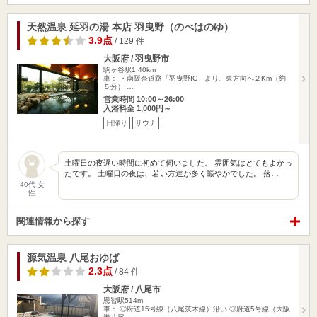
天然温泉 延羽の湯 本店 羽曳野（のべはのゆ）
3.9点
/ 129 件
大阪府 / 羽曳野市
駒ヶ谷駅1.40km
車： ・南阪奈道路「羽曳野IC」より、東方向へ２Km（約
５分） …
営業時間 10:00～26:00
入浴料金 1,000円～
日帰り
サウナ
土曜日の夜遅い時間に初めて伺いました。 雰囲気はとてもよかっ
たです。 土曜日の夜は、若い方達が多く賑やかでした。 落…
40代 女
性
関連情報から探す
源気温泉 八尾おゆば
2.3点
/ 84 件
大阪府 / 八尾市
恩智駅514m
車： ◎府道15号線（八尾茨木線）沿い ◎府道5号線（大阪