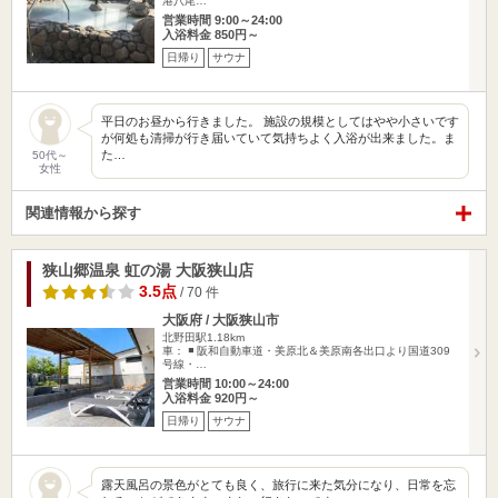
港八尾…
営業時間 9:00～24:00
入浴料金 850円～
日帰り
サウナ
平日のお昼から行きました。 施設の規模としてはやや小さいです
が何処も清掃が行き届いていて気持ちよく入浴が出来ました。ま
た…
50代～
女性
関連情報から探す
狭山郷温泉 虹の湯 大阪狭山店
3.5点
/ 70 件
大阪府 / 大阪狭山市
北野田駅1.18km
車： ◾️ 阪和自動車道・美原北＆美原南各出口より国道309
号線・…
営業時間 10:00～24:00
入浴料金 920円～
日帰り
サウナ
露天風呂の景色がとても良く、旅行に来た気分になり、日常を忘