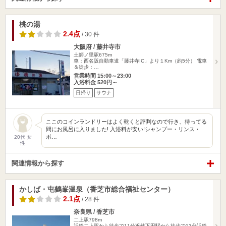
桃の湯
2.4点
/ 30 件
大阪府 / 藤井寺市
土師ノ里駅675m
車：西名阪自動車道「藤井寺IC」より１Km（約5分） 電車
＆徒歩：…
営業時間 15:00～23:00
入浴料金 520円～
日帰り
サウナ
ここのコインランドリーはよく乾くと評判なので行き、待ってる
間にお風呂に入りました! 入浴料が安い!シャンプー・リンス・
ボ…
20代 女
性
関連情報から探す
かしば・屯鶴峯温泉（香芝市総合福祉センター）
2.1点
/ 28 件
奈良県 / 香芝市
二上駅798m
近鉄二上駅から徒歩で11分近鉄下田駅から徒歩で13分近鉄