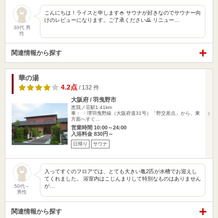
こんにちは！ライスと申します🍚 サウナが好きなのでサウナー向
けのレビューになります。ご了承ください🙇 リニュー…
30代 男
性
関連情報から探す
華の湯
4.2点
/ 132 件
大阪府 / 羽曳野市
恵我ノ荘駅1.41km
車： ・堺羽曳野線（大阪府道31号）「野交差点」から、東
方面へすぐ…
営業時間 10:00～24:00
入浴料金 830円～
日帰り
サウナ
入ってすぐのフロアでは、とても大きい亀2匹が水槽でお迎えし
てくれました。 浴室内はこじんまりして特別なものはありません
が…
50代～
男性
関連情報から探す