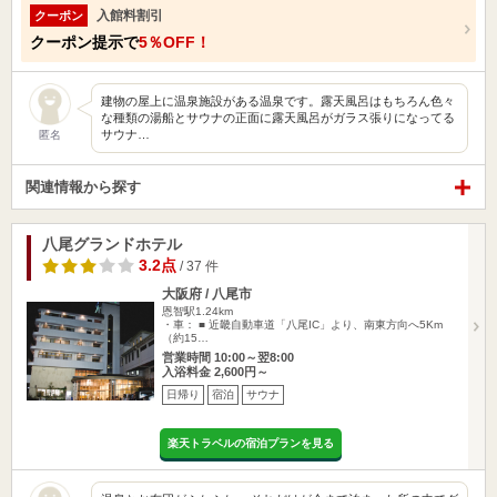
入館料割引
クーポン
クーポン提示で
5％OFF！
建物の屋上に温泉施設がある温泉です。露天風呂はもちろん色々
な種類の湯船とサウナの正面に露天風呂がガラス張りになってる
サウナ…
匿名
関連情報から探す
八尾グランドホテル
3.2点
/ 37 件
大阪府 / 八尾市
恩智駅1.24km
・車： ■ 近畿自動車道「八尾IC」より、南東方向へ5Km
（約15…
営業時間 10:00～翌8:00
入浴料金 2,600円～
日帰り
宿泊
サウナ
楽天トラベルの宿泊プランを見る