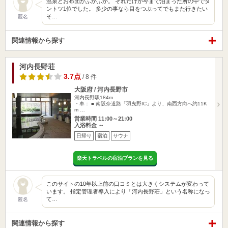
温泉とお布団がふかふか。 それだけが今まで泊まった所の中でダ
ントツ1位でした。 多少の事なら目をつぶってでもまた行きたい
そ…
匿名
関連情報から探す
河内長野荘
3.7点
/ 8 件
大阪府 / 河内長野市
河内長野駅184m
・車： ■ 南阪奈道路「羽曳野IC」より、南西方向へ約11K
m …
営業時間 11:00～21:00
入浴料金 ～
日帰り
宿泊
サウナ
楽天トラベルの宿泊プランを見る
このサイトの10年以上前の口コミとは大きくシステムが変わって
います。 指定管理者導入により「河内長野荘」という名称になっ
て…
匿名
関連情報から探す