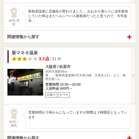
新柏原温泉に店舗名が変わりました。 おおさか湯らりに去年参加
していた時はまだヘルシーバス新柏原だったと思うので、今年改
名…
40代 男
性
関連情報から探す
新マネキ温泉
3.1点
/ 31 件
大阪府 / 松原市
河内天美駅88m
車： ・阪神高速道路6号大和川線「天美出入口」より、南
西方面へ1.…
営業時間 15:00～22:00
入浴料金 600円～
日帰り
サウナ
営業時間が２時からになっていますが実際は３時開店となってい
ます
50代～
男性
関連情報から探す