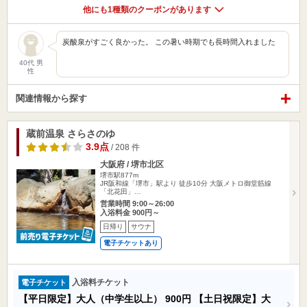
他にも1種類のクーポンがあります
炭酸泉がすごく良かった。 この暑い時期でも長時間入れました
40代 男
性
関連情報から探す
蔵前温泉 さらさのゆ
3.9点
/ 208 件
大阪府 / 堺市北区
堺市駅877m
JR阪和線「堺市」駅より 徒歩10分 大阪メトロ御堂筋線
「北花田」…
営業時間 9:00～26:00
入浴料金 900円～
日帰り
サウナ
電子チケットあり
入浴料チケット
電子チケット
【平日限定】大人（中学生以上）
900円
【土日祝限定】大