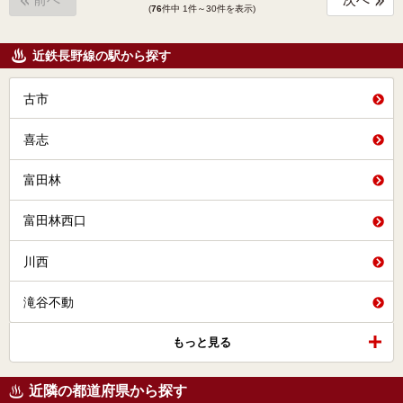
前へ
次へ
(
76
件中 1件～30件を表示)
近鉄長野線の駅から探す
古市
喜志
富田林
富田林西口
川西
滝谷不動
もっと見る
近隣の都道府県から探す