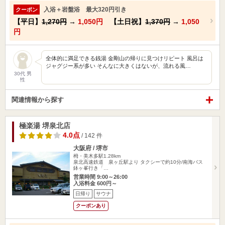
入浴＋岩盤浴 最大320円引き
クーポン
【平日】
1,270円
→
1,050円
【土日祝】
1,370円
→
1,050
円
全体的に満足できる銭湯 金剛山の帰りに見つけリピート 風呂は
ジャグジー系が多い そんなに大きくはないが、流れる風…
30代 男
性
関連情報から探す
極楽湯 堺泉北店
4.0点
/ 142 件
大阪府 / 堺市
栂・美木多駅1.28km
泉北高速鉄道 泉ヶ丘駅より タクシーで約10分/南海バス
鉢ヶ峯行き「…
営業時間 9:00～26:00
入浴料金 600円～
日帰り
サウナ
クーポンあり