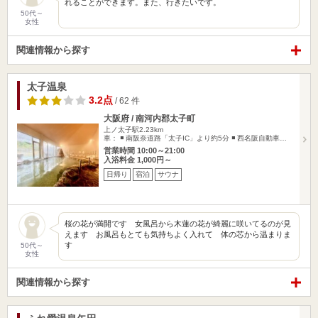
れることができます。また、行きたいです。
50代～
女性
関連情報から探す
太子温泉
3.2点
/ 62 件
大阪府 / 南河内郡太子町
上ノ太子駅2.23km
車： ◾️ 南阪奈道路「太子IC」より約5分 ◾️ 西名阪自動車…
営業時間 10:00～21:00
入浴料金 1,000円～
日帰り
宿泊
サウナ
桜の花が満開です 女風呂から木蓮の花が綺麗に咲いてるのが見
えます お風呂もとても気持ちよく入れて 体の芯から温まりま
す
50代～
女性
関連情報から探す