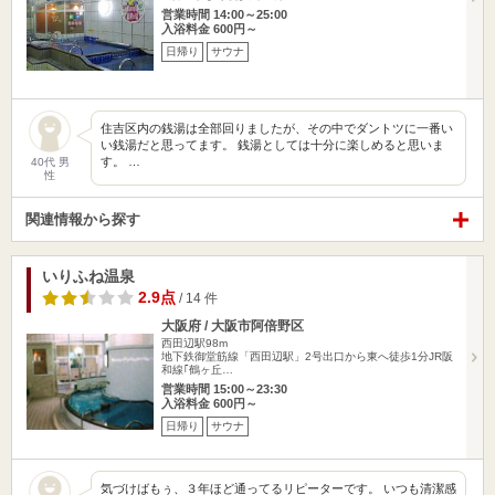
営業時間 14:00～25:00
入浴料金 600円～
日帰り
サウナ
住吉区内の銭湯は全部回りましたが、その中でダントツに一番い
い銭湯だと思ってます。 銭湯としては十分に楽しめると思いま
す。 …
40代 男
性
関連情報から探す
いりふね温泉
2.9点
/ 14 件
大阪府 / 大阪市阿倍野区
西田辺駅98m
地下鉄御堂筋線「西田辺駅」2号出口から東へ徒歩1分JR阪
和線｢鶴ヶ丘…
営業時間 15:00～23:30
入浴料金 600円～
日帰り
サウナ
気づけばもぅ、３年ほど通ってるリピーターです。 いつも清潔感