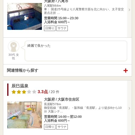
大阪府 / 八尾市
八尾駅664m
車： 国道25号線より八尾警察方面を北に向かい、太子堂交
差点左折 …
営業時間 15:00～23:30
入浴料金 600円～
日帰り
サウナ
綺麗で良かった
30代 女
性
関連情報から探す
辰巳温泉
3.3点
/ 20 件
大阪府 / 大阪市住吉区
長居駅578m
御堂筋線「長居駅」・阪和線「長居駅」より徒歩8から10
分 大阪シテ…
営業時間 14:00～翌12:00
入浴料金 600円～
日帰り
サウナ