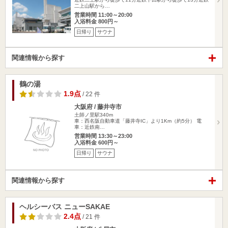
二上山駅から…
営業時間 11:00～20:00
入浴料金 800円～
日帰り
サウナ
関連情報から探す
鶴の湯
1.9点
/ 22 件
大阪府 / 藤井寺市
土師ノ里駅340m
車：西名阪自動車道「藤井寺IC」より1Km（約5分） 電
車：近鉄南…
営業時間 13:30～23:00
入浴料金 600円～
日帰り
サウナ
関連情報から探す
ヘルシーバス ニューSAKAE
2.4点
/ 21 件