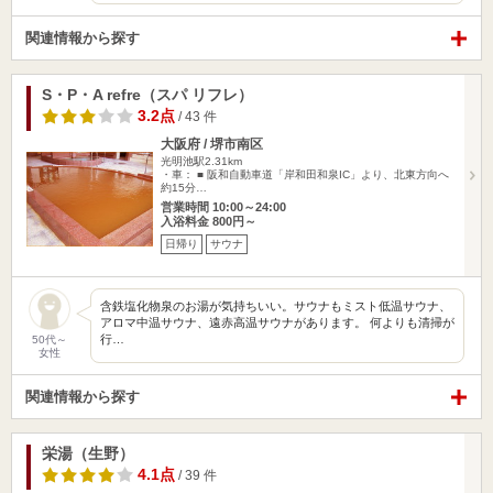
関連情報から探す
S・P・A refre（スパ リフレ）
3.2点
/ 43 件
大阪府 / 堺市南区
光明池駅2.31km
・車： ■ 阪和自動車道「岸和田和泉IC」より、北東方向へ
約15分…
営業時間 10:00～24:00
入浴料金 800円～
日帰り
サウナ
含鉄塩化物泉のお湯が気持ちいい。サウナもミスト低温サウナ、
アロマ中温サウナ、遠赤高温サウナがあります。 何よりも清掃が
行…
50代～
女性
関連情報から探す
栄湯（生野）
4.1点
/ 39 件