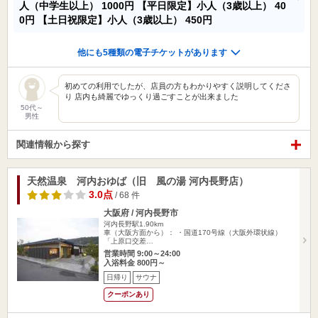
人（中学生以上）
1000円
【平日限定】小人（3歳以上）
40
0円
【土日祝限定】小人（3歳以上）
450円
他にも5種類の電子チケットがあります
初めての利用でしたが、店員の方もわかりやすく説明してくださ
り 店内も綺麗でゆっくり過ごすことが出来ました
50代～
男性
関連情報から探す
天然温泉 河内おゆば（旧 風の湯 河内長野店）
3.0点
/ 68 件
大阪府 / 河内長野市
河内長野駅1.90km
車（大阪方面から）： ・国道170号線（大阪外環状線）
「上原口交差…
営業時間 9:00～24:00
入浴料金 800円～
日帰り
サウナ
クーポンあり