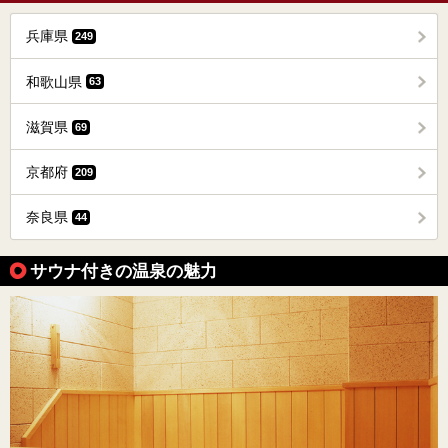
兵庫県
249
和歌山県
63
滋賀県
69
京都府
209
奈良県
44
サウナ付きの温泉の魅力