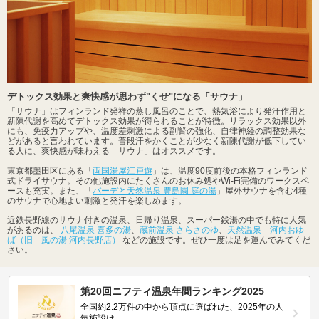
デトックス効果と爽快感が思わず"くせ"になる「サウナ」
「サウナ」はフィンランド発祥の蒸し風呂のことで、熱気浴により発汗作用と
新陳代謝を高めてデトックス効果が得られることが特徴。リラックス効果以外
にも、免疫力アップや、温度差刺激による副腎の強化、自律神経の調整効果な
どがあると言われています。普段汗をかくことが少なく新陳代謝が低下してい
る人に、爽快感が味わえる「サウナ」はオススメです。
東京都墨田区にある「
両国湯屋江戸遊
」は、温度90度前後の本格フィンランド
式ドライサウナ。その他施設内にたくさんのお休み処やWi-Fi完備のワークスペ
ースも充実。また、「
バーデと天然温泉 豊島園 庭の湯
」屋外サウナを含む4種
のサウナで心地よい刺激と発汗を楽しめます。
近鉄長野線のサウナ付きの温泉、日帰り温泉、スーパー銭湯の中でも特に人気
があるのは、
八尾温泉 喜多の湯
、
蔵前温泉 さらさのゆ
、
天然温泉 河内おゆ
ば（旧 風の湯 河内長野店）
などの施設です。ぜひ一度は足を運んでみてくだ
さい。
第20回ニフティ温泉年間ランキング2025
全国約2.2万件の中から頂点に選ばれた、2025年の人
気施設は…