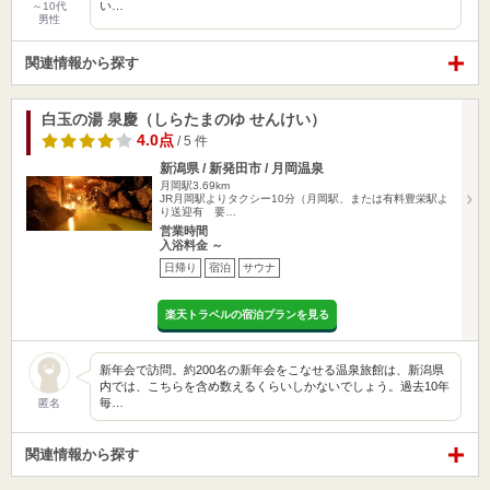
い…
～10代
男性
関連情報から探す
白玉の湯 泉慶（しらたまのゆ せんけい）
4.0点
/ 5 件
新潟県 / 新発田市 / 月岡温泉
月岡駅3.69km
JR月岡駅よりタクシー10分（月岡駅、または有料豊栄駅よ
り送迎有 要…
営業時間
入浴料金 ～
日帰り
宿泊
サウナ
楽天トラベルの宿泊プランを見る
新年会で訪問。約200名の新年会をこなせる温泉旅館は、新潟県
内では、こちらを含め数えるくらいしかないでしょう。過去10年
毎…
匿名
関連情報から探す