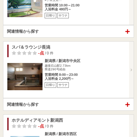
営業時間 10:00～21:00
入浴料金 480円～
日帰り
サウナ
関連情報から探す
スパ＆ラウンジ長潟
-点
/ 0 件
新潟県 / 新潟市中央区
越後石山駅2.73km
県道290号経由
営業時間 8:00～23:00
入浴料金 2,200円～
日帰り
サウナ
関連情報から探す
ホテルディアモント新潟西
-点
/ 0 件
新潟県 / 新潟市西区