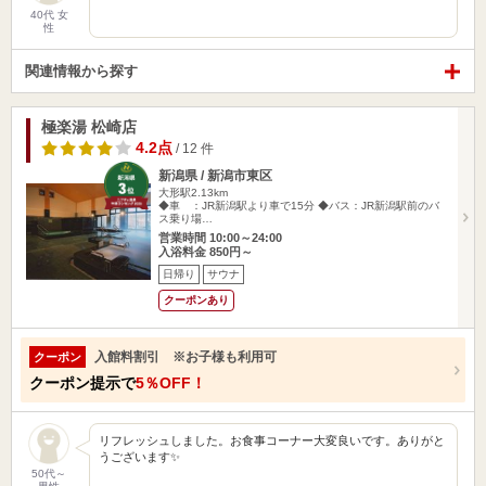
40代 女
性
関連情報から探す
極楽湯 松崎店
4.2点
/ 12 件
新潟県 / 新潟市東区
大形駅2.13km
◆車 ：JR新潟駅より車で15分 ◆バス：JR新潟駅前のバ
ス乗り場…
営業時間 10:00～24:00
入浴料金 850円～
日帰り
サウナ
クーポンあり
入館料割引 ※お子様も利用可
クーポン
クーポン提示で
5％OFF！
リフレッシュしました。お食事コーナー大変良いです。ありがと
うございます✨
50代～