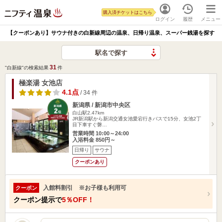
購入済チケットはこちら
ログイン
履歴
メニュー
【クーポンあり】サウナ付きの白新線周辺の温泉、日帰り温泉、スーパー銭湯を探す
駅名で探す
31
"白新線"の検索結果
件
極楽湯 女池店
4.1点
/ 34 件
新潟県 / 新潟市中央区
白山駅2.47km
JR新潟駅から新潟交通女池愛宕行きバスで15分、女池2丁
目下車すぐ磐…
営業時間 10:00～24:00
入浴料金 850円～
日帰り
サウナ
クーポンあり
入館料割引 ※お子様も利用可
クーポン
クーポン提示で
5％OFF！