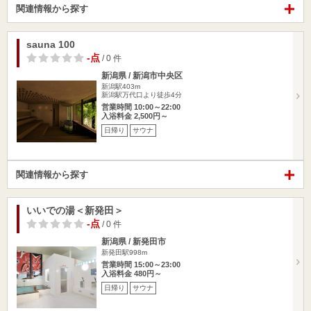
関連情報から探す
sauna 100
-点
/ 0 件
新潟県 / 新潟市中央区
新潟駅403m
新潟駅万代口より徒歩4分
営業時間 10:00～22:00
入浴料金 2,500円～
日帰り
サウナ
関連情報から探す
いいでの湯＜新発田＞
-点
/ 0 件
新潟県 / 新発田市
新発田駅998m
営業時間 15:00～23:00
入浴料金 480円～
日帰り
サウナ