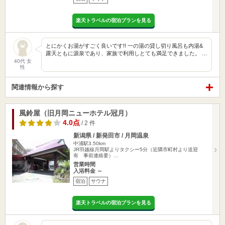
楽天トラベルの宿泊プランを見る
とにかくお湯がすごく良いです!! 一の湯の貸し切り風呂も内湯&
露天ともに源泉であり、家族で利用しとても満足できました。 …
40代 女
性
関連情報から探す
風鈴屋（旧月岡ニューホテル冠月）
4.0点
/ 2 件
新潟県 / 新発田市 / 月岡温泉
中浦駅3.50km
JR羽越線月岡駅よりタクシー5分（近隣市町村より送迎
有 事前連絡要）…
営業時間
入浴料金 ～
宿泊
サウナ
楽天トラベルの宿泊プランを見る