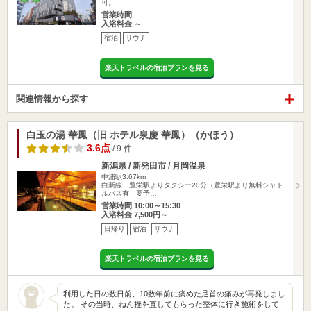
可。
営業時間
入浴料金 ～
宿泊
サウナ
楽天トラベルの宿泊プランを見る
関連情報から探す
白玉の湯 華鳳（旧 ホテル泉慶 華鳳）（かほう）
3.6点
/ 9 件
新潟県 / 新発田市 / 月岡温泉
中浦駅3.67km
白新線 豊栄駅よりタクシー20分（豊栄駅より無料シャト
ルバス有 要予…
営業時間 10:00～15:30
入浴料金 7,500円～
日帰り
宿泊
サウナ
楽天トラベルの宿泊プランを見る
利用した日の数日前、10数年前に痛めた足首の痛みが再発しまし
た。 その当時、ねん挫を直してもらった整体に行き施術をして