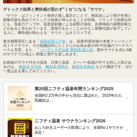
デトックス効果と爽快感が思わず"くせ"になる「サウナ」
「サウナ」はフィンランド発祥の蒸し風呂のことで、熱気浴により発汗作用と
新陳代謝を高めてデトックス効果が得られることが特徴。リラックス効果以外
にも、免疫力アップや、温度差刺激による副腎の強化、自律神経の調整効果な
どがあると言われています。普段汗をかくことが少なく新陳代謝が低下してい
る人に、爽快感が味わえる「サウナ」はオススメです。
東京都墨田区にある「
両国湯屋江戸遊
」は、温度90度前後の本格フィンランド
式ドライサウナ。その他施設内にたくさんのお休み処やWi-Fi完備のワークスペ
ースも充実。また、「
バーデと天然温泉 豊島園 庭の湯
」屋外サウナを含む4種
のサウナで心地よい刺激と発汗を楽しめます。
白新線のサウナ付きの温泉、日帰り温泉、スーパー銭湯の中でも特に人気があ
るのは、
極楽湯 女池店
、
極楽湯 槇尾店
、
極楽湯 松崎店
などの施設です。ぜひ
一度は足を運んでみてください。
第20回ニフティ温泉年間ランキング2025
全国約2.2万件の中から頂点に選ばれた、2025年の人
気施設は…
ニフティ温泉 サウナランキング2026
おふろ好きユーザーの投票により、全国No.1サウナが
決定！