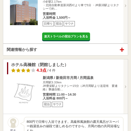
小針駅2.17km
・北陸自動車道新潟西ICより車で5分 ・JR新潟駅よりタク
シーで約…
営業時間
入浴料金 1,500円～
日帰り
宿泊
サウナ
楽天トラベルの宿泊プランを見る
関連情報から探す
ホテル高橋館（閉館しました）
4.3点
/ 4 件
新潟県 / 新発田市月岡 / 月岡温泉
月岡駅3.33km
JR豊栄駅よりタクシー15分（JR月岡駅より送迎有 要連
絡）磐越自動…
営業時間 11:00～14:30
入浴料金 800円～
宿泊
サウナ
800円で日帰り入浴できます。高級和風旅館の露天風呂がスーパ
ー銭湯並みの値段で楽しめるのですから、月岡の他の共同浴場な
んか…
匿名