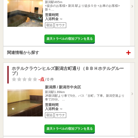
新潟駅465m
<徒歩のお客様> 新潟 駅より徒歩５分 <お車のお客様>
新々…
営業時間
入浴料金 ～
宿泊
サウナ
楽天トラベルの宿泊プランを見る
関連情報から探す
ホテルクラウンヒルズ新潟古町通り（ＢＢＨホテルグルー
プ）
-点
/ 0 件
新潟県 / 新潟市中央区
新潟駅1.89km
JR新潟駅より車で5分。バス「古町」下車。新潟空港より
車で20分。 …
営業時間
入浴料金 ～
宿泊
サウナ
楽天トラベルの宿泊プランを見る