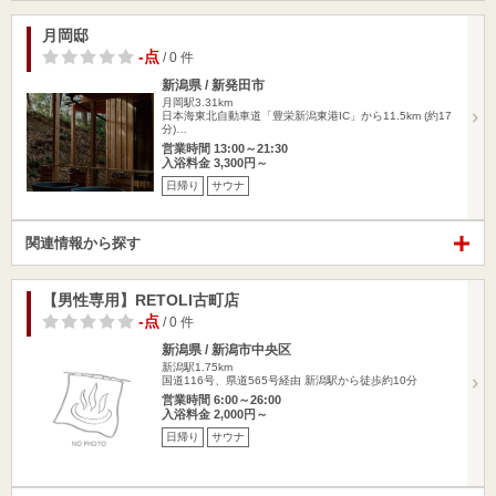
月岡邸
-点
/ 0 件
新潟県 / 新発田市
月岡駅3.31km
日本海東北自動車道「豊栄新潟東港IC」から11.5km (約17
分)…
営業時間 13:00～21:30
入浴料金 3,300円～
日帰り
サウナ
関連情報から探す
【男性専用】RETOLI古町店
-点
/ 0 件
新潟県 / 新潟市中央区
新潟駅1.75km
国道116号、県道565号経由 新潟駅から徒歩約10分
営業時間 6:00～26:00
入浴料金 2,000円～
日帰り
サウナ