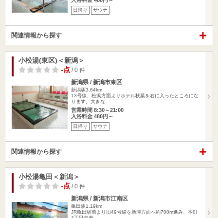
入浴料金 480円～
日帰り
サウナ
関連情報から探す
小松湯(東区)＜新潟＞
-点
/ 0 件
新潟県 / 新潟市東区
新潟駅3.64km
13号線、松浜方面よりホテル秋葉を右に入ったところにな
ります。大きな…
営業時間 8:30～21:00
入浴料金 480円～
日帰り
サウナ
関連情報から探す
小松湯亀田＜新潟＞
-点
/ 0 件
新潟県 / 新潟市江南区
亀田駅1.19km
JR亀田駅前より旧49号線を新津方面へ約700m進み、本町
4丁目交差…