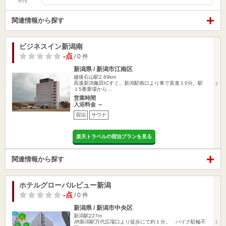
男性
関連情報から探す
ビジネスイン新潟南
-点
/ 0 件
新潟県 / 新潟市江南区
越後石山駅2.69km
高速新潟亀田ICすぐ。新潟駅南口より車で直進１0分。駅
１5番乗場から…
営業時間
入浴料金 ～
宿泊
サウナ
楽天トラベルの宿泊プランを見る
関連情報から探す
ホテルグローバルビュー新潟
-点
/ 0 件
新潟県 / 新潟市中央区
新潟駅227m
JR新潟駅万代広場口より徒歩にて約１分。 バイク駐輪不