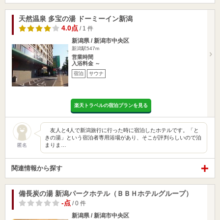
天然温泉 多宝の湯 ドーミーイン新潟
4.0点
/ 1 件
新潟県 / 新潟市中央区
新潟駅547m
営業時間
入浴料金 ～
宿泊
サウナ
楽天トラベルの宿泊プランを見る
友人と4人で新潟旅行に行った時に宿泊したホテルです。「と
きの湯」という宿泊者専用浴場があり、そこが評判らしいので泊
まりま…
匿名
関連情報から探す
備長炭の湯 新潟パークホテル（ＢＢＨホテルグループ）
-点
/ 0 件
新潟県 / 新潟市中央区