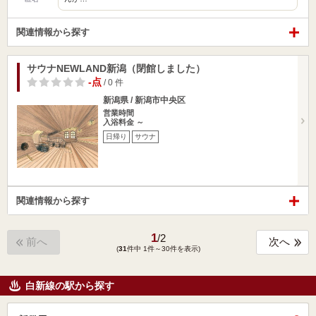
関連情報から探す
サウナNEWLAND新潟（閉館しました）
-点
/ 0 件
新潟県 / 新潟市中央区
営業時間
入浴料金 ～
日帰り
サウナ
関連情報から探す
1
/
2
前へ
次へ
(
31
件中 1件～30件を表示)
白新線の駅から探す