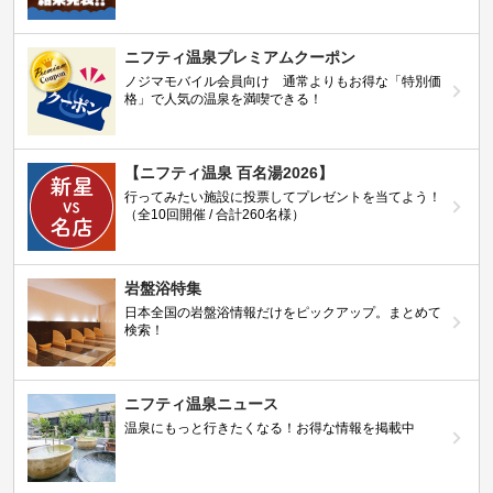
ニフティ温泉プレミアムクーポン
ノジマモバイル会員向け 通常よりもお得な「特別価
格」で人気の温泉を満喫できる！
【ニフティ温泉 百名湯2026】
行ってみたい施設に投票してプレゼントを当てよう！
（全10回開催 / 合計260名様）
岩盤浴特集
日本全国の岩盤浴情報だけをピックアップ。まとめて
検索！
ニフティ温泉ニュース
温泉にもっと行きたくなる！お得な情報を掲載中