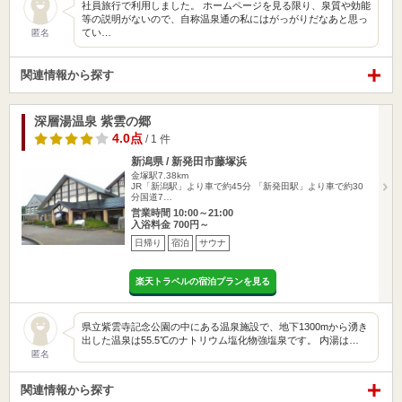
社員旅行で利用しました。 ホームページを見る限り、泉質や効能
等の説明がないので、自称温泉通の私にはがっがりだなあと思っ
てい…
匿名
関連情報から探す
深層湯温泉 紫雲の郷
4.0点
/ 1 件
新潟県 / 新発田市藤塚浜
金塚駅7.38km
JR「新潟駅」より車で約45分 「新発田駅」より車で約30
分国道7…
営業時間 10:00～21:00
入浴料金 700円～
日帰り
宿泊
サウナ
楽天トラベルの宿泊プランを見る
県立紫雲寺記念公園の中にある温泉施設で、地下1300mから湧き
出した温泉は55.5℃のナトリウム塩化物強塩泉です。 内湯は…
匿名
関連情報から探す