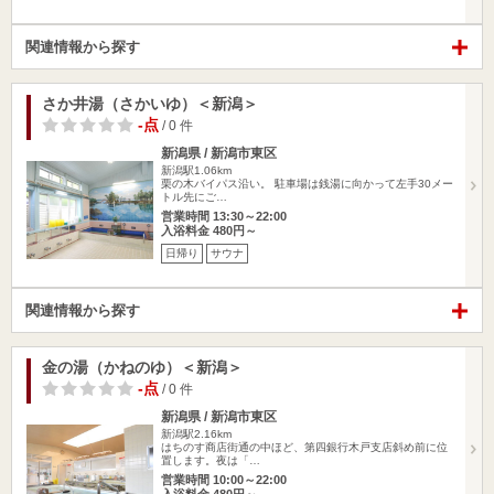
関連情報から探す
さか井湯（さかいゆ）＜新潟＞
-点
/ 0 件
新潟県 / 新潟市東区
新潟駅1.06km
栗の木バイパス沿い。 駐車場は銭湯に向かって左手30メー
トル先にご…
営業時間 13:30～22:00
入浴料金 480円～
日帰り
サウナ
関連情報から探す
金の湯（かねのゆ）＜新潟＞
-点
/ 0 件
新潟県 / 新潟市東区
新潟駅2.16km
はちのす商店街通の中ほど、第四銀行木戸支店斜め前に位
置します。夜は「…
営業時間 10:00～22:00