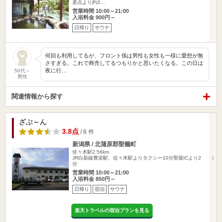
差点より約3…
営業時間 10:00～21:00
入浴料金 900円～
日帰り
サウナ
何回も利用してるが、フロント係は男性も女性も一様に愛想が無
さすぎる。これで商売してるつもりかと思いたくなる。この日は
夜に行…
50代～
男性
関連情報から探す
ざぶ～ん
3.8点
/ 6 件
新潟県 / 北蒲原郡聖籠町
佐々木駅2.56km
JR白新線豊栄駅、佐々木駅よりタクシー10分聖籠ICより2
分
営業時間 10:00～21:00
入浴料金 850円～
日帰り
宿泊
サウナ
楽天トラベルの宿泊プランを見る