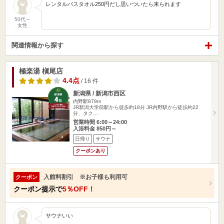
レンタルバスタオル250円だし思いついたら来られます
50代～
女性
関連情報から探す
極楽湯 槇尾店
4.4点
/ 16 件
新潟県 / 新潟市西区
内野駅879m
JR新潟大学前駅から徒歩約18分 JR内野駅から徒歩約22
分、タク…
営業時間 6:00～24:00
入浴料金 850円～
日帰り
サウナ
クーポンあり
入館料割引 ※お子様も利用可
クーポン
クーポン提示で
5％OFF！
サウナいい