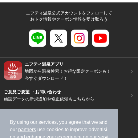
ニフティ温泉公式アカウントをフォローして
おトク情報やクーポン情報を受け取ろう
ニフティ温泉アプリ
地図から温泉検索！お得な限定クーポンも！
今すぐダウンロード！
ご意見ご要望 ・お問い合わせ
施設データの新規追加や修正依頼もこちらから
スマートフォン
/
PC
加盟店募集（資料請求）
広告出稿のご案内
By using our services, you agree that we and
our
partners
use cookies to improve advertisi
利用規約
ライフスタイルMEMBERS+規約
ng and enhance your experience on our servi