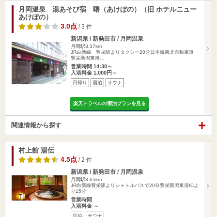
月岡温泉 湯あそび宿 曙（あけぼの）（旧 ホテルニュー
あけぼの）
3.0点
/ 3 件
新潟県 / 新発田市 / 月岡温泉
月岡駅3.37km
JR白新線 豊栄駅よりタクシー20分日本海東北自動車道
豊栄新潟東港…
営業時間 14:30～
入浴料金 1,000円～
日帰り
宿泊
サウナ
楽天トラベルの宿泊プランを見る
関連情報から探す
村上館 湯伝
4.5点
/ 2 件
新潟県 / 新発田市 / 月岡温泉
月岡駅3.65km
JR白新線豊栄駅よりシャトルバスで20分豊栄新潟東港ICよ
り15分
営業時間
入浴料金 ～
宿泊
サウナ