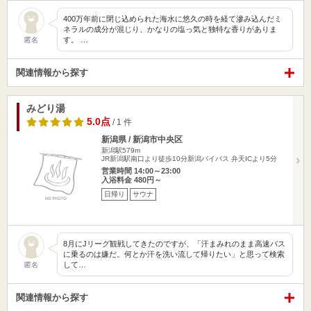
400万年前に閉じ込められた海水に悠久の時を経て滲み込んだミ
ネラルの成分が混じり、かなりの塩っ気と独特な香りがありま
す。 …
匿名
関連情報から探す
みどり湯
5.0点
/ 1 件
新潟県 / 新潟市中央区
新潟駅579m
JR新潟駅南口より徒歩10分新潟バイパス 弁天ICより5分
営業時間 14:00～23:00
入浴料金 480円～
日帰り
サウナ
8月にJリーグ観戦してきたのですが、「汗まみれのまま高速バス
に乗るのは嫌だ。何とか汗を洗い流して帰りたい」と思って検索
して…
匿名
関連情報から探す