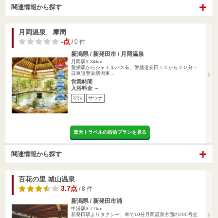
関連情報から探す
月岡温泉 摩周
-点
/ 0 件
新潟県 / 新発田市 / 月岡温泉
月岡駅3.34km
豊栄駅からシャトルバス有。磐越道安田ＩＣから２０分・
日東道豊栄新潟東…
営業時間
入浴料金 ～
宿泊
サウナ
楽天トラベルの宿泊プランを見る
関連情報から探す
百花の里 城山温泉
3.7点
/ 8 件
新潟県 / 新発田市浦
中浦駅3.77km
新発田駅よりタクシー、車で10分月岡温泉方面の290号交