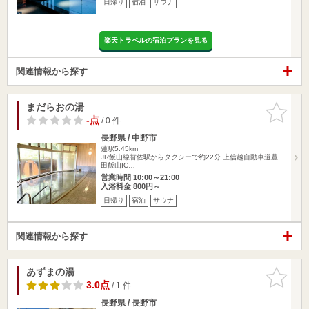
日帰り
宿泊
サウナ
楽天トラベルの宿泊プランを見る
関連情報から探す
まだらおの湯
お気に入
りに追加
-点
/ 0 件
長野県 / 中野市
蓮駅5.45km
JR飯山線替佐駅からタクシーで約22分 上信越自動車道豊
田飯山IC…
営業時間 10:00～21:00
入浴料金 800円～
日帰り
宿泊
サウナ
関連情報から探す
あずまの湯
お気に入
りに追加
3.0点
/ 1 件
長野県 / 長野市