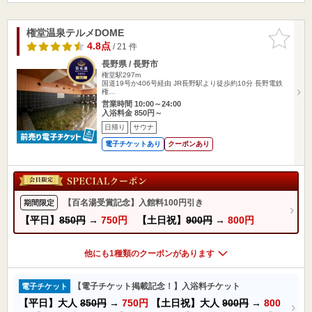
権堂温泉テルメDOME
お気に入
りに追加
4.8点
/ 21 件
長野県 / 長野市
権堂駅297m
国道19号か406号経由 JR長野駅より徒歩約10分 長野電鉄
権…
営業時間 10:00～24:00
入浴料金 850円～
日帰り
サウナ
電子チケットあり
クーポンあり
【百名湯受賞記念】入館料100円引き
期間限定
【平日】
850円
→
750円
【土日祝】
900円
→
800円
他にも1種類のクーポンがあります
【電子チケット掲載記念！】入浴料チケット
電子チケット
【平日】大人
850円
→
750円
【土日祝】大人
900円
→
800