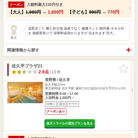
入館料最大330円引き
クーポン
【大人】
1,980円
→
1,650円
【子ども】
990円
→
770円
塩尻北ＩＣ 横と好立地 温泉でなく 健康ランド 館内着 タオル付
き 仮眠室有りで 深夜料金掛かりますが 泊まれます 巨大…
匿名
関連情報から探す
佐久平プラザ21
お気に入
りに追加
2.8点
/ 13 件
長野県 / 佐久市
佐久平駅224m
東北新幹線･佐久平駅･蓼科口出口徒歩2分佐久平ICから3分
営業時間 9:00～17:00
入浴料金 1,000円～
日帰り
宿泊
サウナ
クーポンあり
楽天トラベルの宿泊プランを見る