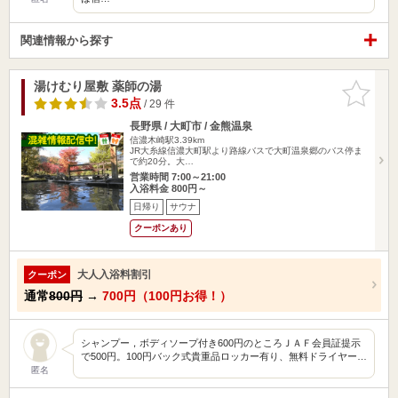
関連情報から探す
湯けむり屋敷 薬師の湯
お気に入
りに追加
3.5点
/ 29 件
長野県 / 大町市 / 金熊温泉
信濃木崎駅3.39km
JR大糸線信濃大町駅より路線バスで大町温泉郷のバス停ま
で約20分。大…
営業時間 7:00～21:00
入浴料金 800円～
日帰り
サウナ
クーポンあり
大人入浴料割引
クーポン
通常
800円
→
700円（100円お得！）
シャンプー，ボディソープ付き600円のところＪＡＦ会員証提示
で500円。100円バック式貴重品ロッカー有り、無料ドライヤー…
匿名