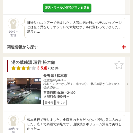
楽天トラベルの宿泊プランを見る
日帰りバスツアーで来ました。大昔に来た時のホテルのイメージ
とは全く異なり，オシャレで素敵なホテルに変わっていました。
温泉も…
50代～
女性
関連情報から探す
湯の華銭湯 瑞祥 松本館
お気に入
りに追加
3.5点
/ 32 件
長野県 / 松本市
信濃荒井駅649m
松本インターから近く、車で3分。 北松本駅から車で5分、
徒歩15分…
営業時間 9:30～24:00
入浴料金 800円～
日帰り
サウナ
松本旅行で寄りました。金曜日の夕方だったので混む前に入れま
した。広くて綺麗で満足です。山賊焼きボリューム満点で美味し
かった…
40代 女
性