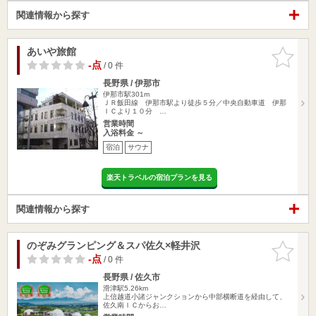
関連情報から探す
あいや旅館
お気に入
りに追加
-点
/ 0 件
長野県 / 伊那市
伊那市駅301m
ＪＲ飯田線 伊那市駅より徒歩５分／中央自動車道 伊那
ＩＣより１０分 …
営業時間
入浴料金 ～
宿泊
サウナ
楽天トラベルの宿泊プランを見る
関連情報から探す
のぞみグランピング＆スパ佐久×軽井沢
お気に入
りに追加
-点
/ 0 件
長野県 / 佐久市
滑津駅5.26km
上信越道小諸ジャンクションから中部横断道を経由して、
佐久南ＩＣからお…