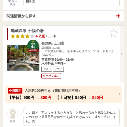
物を置…
50代～
男性
関連情報から探す
地蔵温泉 十福の湯
お気に入
りに追加
4.2点
/ 66 件
長野県 / 上田市
坂城駅6.21km
・JR長野新幹線上田駅下車からタクシー30分 ・長野ICか
らは､松…
営業時間 10:00～21:00
入浴料金 900円～
日帰り
サウナ
クーポンあり
入浴料100円引き（繁忙期利用不可）
会員限定
【平日】
900円
→
800円
【土日祝】
950円
→
850円
ここほど「万人ウケするだろうな」と思わせられた施設は他にな
いのでは？露天風呂は信州一を謳うだけあって、確かに広い。ま
た、周…
匿名