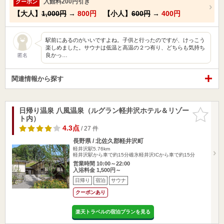
入館料200円引き
クーポン
【大人】
1,000円
→
800円
【小人】
600円
→
400円
駅前にあるのがいいですよね。子供と行ったのですが、けっこう
楽しめました。サウナは低温と高温の２つ有り、どちらも気持ち
良かっ…
匿名
関連情報から探す
日帰り温泉 八風温泉（ルグラン軽井沢ホテル＆リゾー
お気に入
ト内）
りに追加
4.3点
/ 27 件
長野県 / 北佐久郡軽井沢町
軽井沢駅5.76km
軽井沢駅から車で約15分碓氷軽井沢ICから車で約15分
営業時間 10:00～22:00
入浴料金 1,500円～
日帰り
宿泊
サウナ
クーポンあり
楽天トラベルの宿泊プランを見る