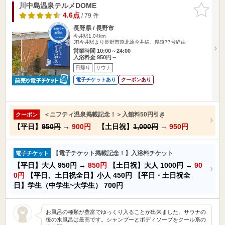
川中島温泉テルメDOME
お気に入
りに追加
4.6点
/ 79 件
長野県 / 長野市
今井駅1.04km
JR今井駅より長野市道北原今井線、県道77号経由
営業時間 10:00～24:00
入浴料金 950円～
日帰り
サウナ
電子チケットあり
クーポンあり
＜ニフティ温泉掲載記念！＞入館料50円引き
クーポン
【平日】
950円
→
900円
【土日祝】
1,000円
→
950円
【電子チケット掲載記念！】入浴料チケット
電子チケット
【平日】大人
950円
→
850円
【土日祝】大人
1000円
→
90
0円
【平日、土日祝全日】小人
450円
【平日・土日祝全
日】学生（中学生~大学生）
700円
お風呂の種類が豊富でゆっくり入ることが出来ました。サウナの
後の水風呂は最高です。シャンプーとボディソープをクール系の