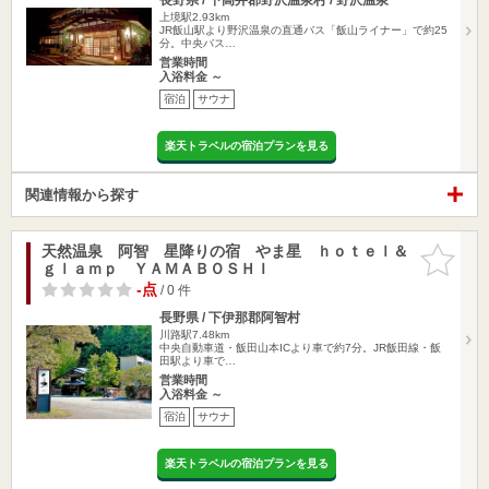
上境駅2.93km
JR飯山駅より野沢温泉の直通バス「飯山ライナー」で約25
分。中央バス…
営業時間
入浴料金 ～
宿泊
サウナ
楽天トラベルの宿泊プランを見る
関連情報から探す
天然温泉 阿智 星降りの宿 やま星 ｈｏｔｅｌ＆
お気に入
ｇｌａｍｐ ＹＡＭＡＢＯＳＨＩ
りに追加
-点
/ 0 件
長野県 / 下伊那郡阿智村
川路駅7.48km
中央自動車道・飯田山本ICより車で約7分。JR飯田線・飯
田駅より車で…
営業時間
入浴料金 ～
宿泊
サウナ
楽天トラベルの宿泊プランを見る