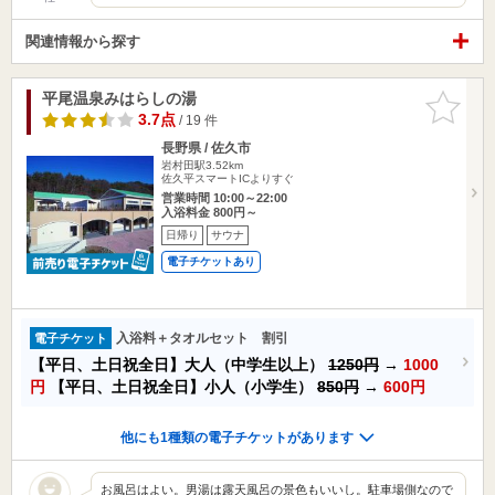
関連情報から探す
平尾温泉みはらしの湯
お気に入
りに追加
3.7点
/ 19 件
長野県 / 佐久市
岩村田駅3.52km
佐久平スマートICよりすぐ
営業時間 10:00～22:00
入浴料金 800円～
日帰り
サウナ
電子チケットあり
入浴料＋タオルセット 割引
電子チケット
【平日、土日祝全日】大人（中学生以上）
1250円
→
1000
円
【平日、土日祝全日】小人（小学生）
850円
→
600円
他にも1種類の電子チケットがあります
お風呂はよい。男湯は露天風呂の景色もいいし。駐車場側なので