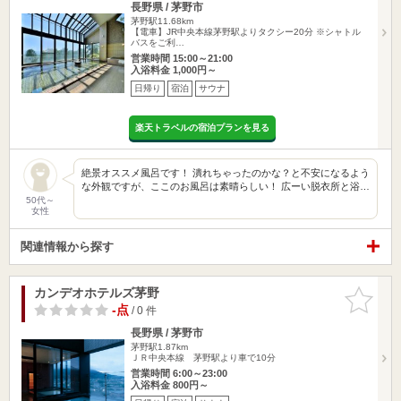
長野県 / 茅野市
茅野駅11.68km
【電車】JR中央本線茅野駅よりタクシー20分 ※シャトル
バスをご利…
営業時間 15:00～21:00
入浴料金 1,000円～
日帰り
宿泊
サウナ
楽天トラベルの宿泊プランを見る
絶景オススメ風呂です！ 潰れちゃったのかな？と不安になるよう
な外観ですが、ここのお風呂は素晴らしい！ 広ーい脱衣所と浴…
50代～
女性
関連情報から探す
カンデオホテルズ茅野
お気に入
りに追加
-点
/ 0 件
長野県 / 茅野市
茅野駅1.87km
ＪＲ中央本線 茅野駅より車で10分
営業時間 6:00～23:00
入浴料金 800円～