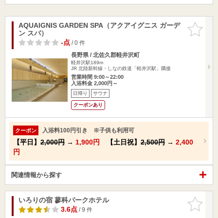
AQUAIGNIS GARDEN SPA（アクアイグニス ガーデ
お気に入
ン スパ）
りに追加
-点
/ 0 件
長野県 / 北佐久郡軽井沢町
軽井沢駅189m
JR 北陸新幹線・しなの鉄道「軽井沢駅」隣接
営業時間 9:00～22:00
入浴料金 2,000円～
日帰り
サウナ
クーポンあり
入浴料100円引き ※子供も利用可
クーポン
【平日】
2,000円
→
1,900円
【土日祝】
2,500円
→
2,400
円
関連情報から探す
いろりの宿 蓼科パークホテル
お気に入
りに追加
3.6点
/ 9 件