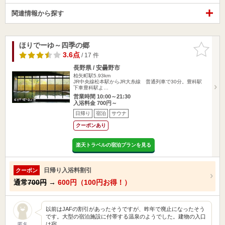
関連情報から探す
ほりでーゆ～四季の郷
お気に入
りに追加
3.6点
/ 17 件
長野県 / 安曇野市
柏矢町駅5.93km
JR中央線松本駅からJR大糸線 普通列車で30分。豊科駅
下車豊科駅よ…
営業時間 10:00～21:30
入浴料金 700円～
日帰り
宿泊
サウナ
クーポンあり
楽天トラベルの宿泊プランを見る
日帰り入浴料割引
クーポン
通常
700円
→
600円（100円お得！）
以前はJAFの割引があったそうですが、昨年で廃止になったそう
です。大型の宿泊施設に付帯する温泉のようでした。建物の入口
は宿…
匿名