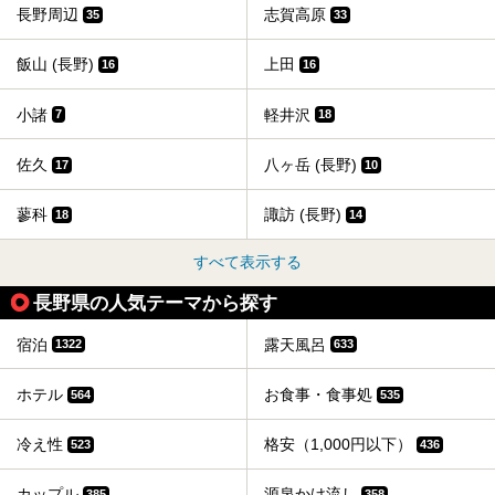
長野周辺
志賀高原
35
33
飯山 (長野)
上田
16
16
小諸
軽井沢
7
18
佐久
八ヶ岳 (長野)
17
10
蓼科
諏訪 (長野)
18
14
すべて表示する
長野県の人気テーマから探す
宿泊
露天風呂
1322
633
ホテル
お食事・食事処
564
535
冷え性
格安（1,000円以下）
523
436
カップル
源泉かけ流し
385
358