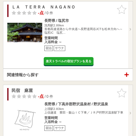
ＬＡ ＴＥＲＲＡ ＮＡＧＡＮＯ
お気に入
りに追加
-点
/ 0 件
長野県 / 塩尻市
洗馬駅2.89km
首都高速道路から中央道へ長野道岡谷JCTを松本方向へ～
塩尻IC 塩尻…
営業時間
入浴料金 ～
宿泊
サウナ
楽天トラベルの宿泊プランを見る
関連情報から探す
民宿 麻屋
お気に入
りに追加
-点
/ 0 件
長野県 / 下高井郡野沢温泉村 / 野沢温泉
上境駅2.83km
上信越道 豊田・飯山ＩＣ下車／ＪＲ戸狩野沢温泉駅下車
営業時間
入浴料金 ～
宿泊
サウナ