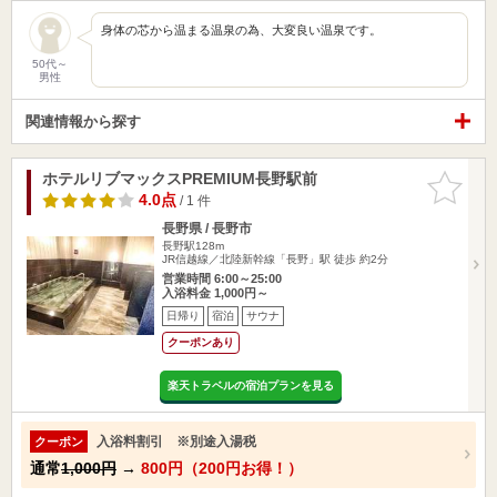
身体の芯から温まる温泉の為、大変良い温泉です。
50代～
男性
関連情報から探す
ホテルリブマックスPREMIUM長野駅前
お気に入
りに追加
4.0点
/ 1 件
長野県 / 長野市
長野駅128m
JR信越線／北陸新幹線「長野」駅 徒歩 約2分
営業時間 6:00～25:00
入浴料金 1,000円～
日帰り
宿泊
サウナ
クーポンあり
楽天トラベルの宿泊プランを見る
入浴料割引 ※別途入湯税
クーポン
通常
1,000円
→
800円（200円お得！）