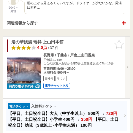
柵の上から見えるくらいですが。ドライヤーが少ないかな。男湯
は無料…
50代～
男性
関連情報から探す
湯の華銭湯 瑞祥 上山田本館
お気に入
りに追加
4.0点
/ 37 件
長野県 / 千曲市 / 戸倉上山田温泉
戸倉駅1.74km
しなの鉄道戸倉駅から車5分上信越道坂城IC7km10分
営業時間 9:00～25:00
入浴料金 800円～
日帰り
サウナ
電子チケットあり
入館料チケット
電子チケット
【平日、土日祝全日】大人（中学生以上）
800円
→
720円
【平日、土日祝全日】小学生
400円
→
350円
【平日、土日
祝全日】幼児（3歳以上~小学生未満）
100円