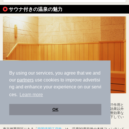
サウナ付きの温泉の魅力
By using our services, you agree that we and
our
partners
use cookies to improve advertisi
ng and enhance your experience on our servi
ces.
Learn more
デトックス効果と爽快感が思わず"くせ"になる「サウナ」
「サウナ」はフィンランド発祥の蒸し風呂のことで、熱気浴により発汗作用と
新陳代謝を高めてデトックス効果が得られることが特徴。リラックス効果以外
OK
にも、免疫力アップや、温度差刺激による副腎の強化、自律神経の調整効果な
どがあると言われています。普段汗をかくことが少なく新陳代謝が低下してい
る人に、爽快感が味わえる「サウナ」はオススメです。