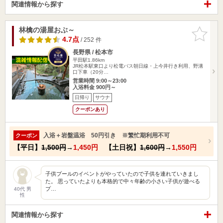
関連情報から探す
林檎の湯屋おぶ～
お気に入
りに追加
4.7点
/ 252 件
長野県 / 松本市
平田駅1.86km
JR松本駅東口より松電バス朝日線・上今井行き利用、野溝
口下車（20分…
営業時間 9:00～23:00
入浴料金 900円～
日帰り
サウナ
クーポンあり
入浴＋岩盤温浴 50円引き ※繁忙期利用不可
クーポン
【平日】
1,500円
→
1,450円
【土日祝】
1,600円
→
1,550円
子供プールのイベントがやっていたので子供を連れていきまし
た。 思っていたよりも本格的で中々年齢の小さい子供が遊べる
プ…
40代 男
性
関連情報から探す