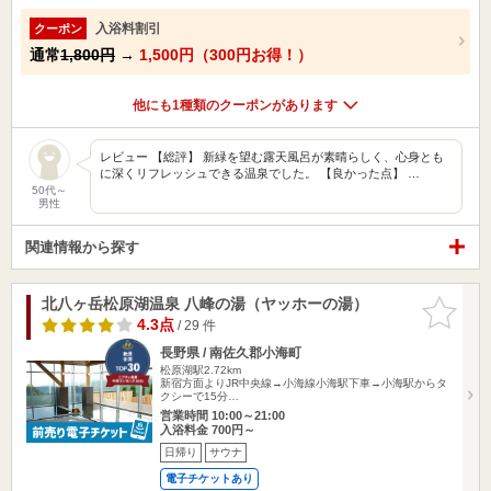
入浴料割引
クーポン
通常
1,800円
→
1,500円（300円お得！）
他にも1種類のクーポンがあります
レビュー 【総評】 新緑を望む露天風呂が素晴らしく、心身とも
に深くリフレッシュできる温泉でした。 【良かった点】 …
50代～
男性
関連情報から探す
北八ヶ岳松原湖温泉 八峰の湯（ヤッホーの湯）
お気に入
りに追加
4.3点
/ 29 件
長野県 / 南佐久郡小海町
松原湖駅2.72km
新宿方面よりJR中央線→小海線小海駅下車→小海駅からタ
クシーで15分…
営業時間 10:00～21:00
入浴料金 700円～
日帰り
サウナ
電子チケットあり