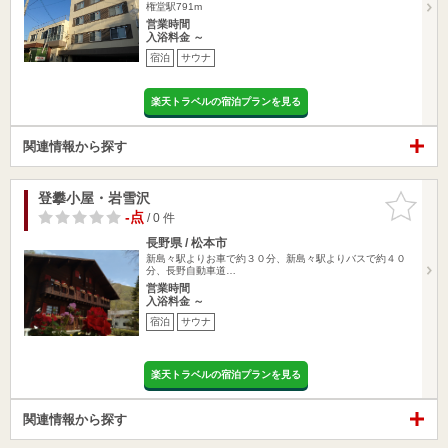
権堂駅791m
営業時間
入浴料金 ～
宿泊
サウナ
楽天トラベルの宿泊プランを見る
関連情報から探す
登攀小屋・岩雪沢
お気に入
りに追加
-点
/ 0 件
長野県 / 松本市
新島々駅よりお車で約３０分、新島々駅よりバスで約４０
分、長野自動車道…
営業時間
入浴料金 ～
宿泊
サウナ
楽天トラベルの宿泊プランを見る
関連情報から探す