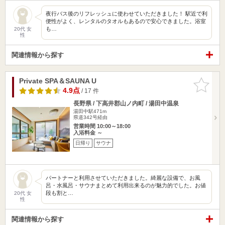
夜行バス後のリフレッシュに使わせていただきました！ 駅近で利
便性がよく、レンタルのタオルもあるので安心できました。浴室
も…
20代 女
性
関連情報から探す
Private SPA＆SAUNA U
お気に入
りに追加
4.9点
/ 17 件
長野県 / 下高井郡山ノ内町 / 湯田中温泉
湯田中駅471m
県道342号経由
営業時間 10:00～18:00
入浴料金 ～
日帰り
サウナ
パートナーと利用させていただきました。綺麗な設備で、お風
呂・水風呂・サウナまとめて利用出来るのが魅力的でした。お値
段も割と…
20代 女
性
関連情報から探す