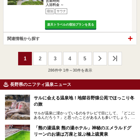
営業時間
入浴料金 ～
宿泊
サウナ
楽天トラベルの宿泊プランを見る
関連情報から探す
1
2
3
4
5
286
件中 1件～30件を表示
長野県のニフティ温泉ニュース
サルに会える温泉地！地獄谷野猿公苑でほっこり冬
の旅
サルが温泉に浸かっているのをテレビで目にして、「どこに
あるんだろう？」と思ったことがある人も多いでしょう。
この微笑ましい光景は、長野県にある「地獄谷野猿公苑」で
「熊の湯温泉 熊の湯ホテル」神秘のエメラルドグ
見られるもので、野生のサルが雪景色の中で温泉に浸かる姿
リーンのお湯は万座と並ぶ極上硫黄泉
を間近で観察できます。