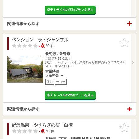
楽天トラベルの宿泊プランを見る
関連情報から探す
ペンション ラ・シャンブル
お気に入
りに追加
-点
/ 0 件
長野県 / 茅野市
上諏訪駅11.62km
諏訪Ｉ．Ｃより３０分、茅野駅から白樺湖行きバスで４０
分（白樺湖入口下…
営業時間
入浴料金 ～
宿泊
サウナ
楽天トラベルの宿泊プランを見る
関連情報から探す
野沢温泉 やすらぎの宿 白樺
お気に入
りに追加
-点
/ 0 件
長野県 / 下高井郡野沢温泉村 / 野沢温泉