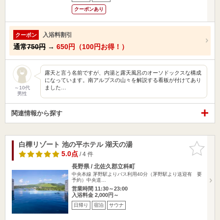
クーポンあり
入浴料割引
クーポン
通常
750円
→
650円（100円お得！）
露天と言う名前ですが、内湯と露天風呂のオーソドックスな構成
になっています。南アルプスの山々を解説する看板が付けてあり
ました…
～10代
男性
関連情報から探す
白樺リゾート 池の平ホテル 湖天の湯
お気に入
りに追加
5.0点
/ 4 件
長野県 / 北佐久郡立科町
中央本線 茅野駅よりバス利用40分（茅野駅より送迎有 要
予約）中央道…
営業時間 11:30～23:00
入浴料金 2,000円～
日帰り
宿泊
サウナ