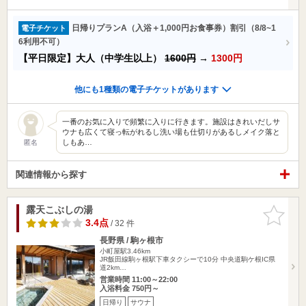
日帰りプランA（入浴＋1,000円お食事券）割引（8/8~1
電子チケット
6利用不可）
【平日限定】大人（中学生以上）
1600円
→
1300円
他にも1種類の電子チケットがあります
一番のお気に入りで頻繁に入りに行きます。施設はきれいだしサ
ウナも広くて寝っ転がれるし洗い場も仕切りがあるしメイク落と
しもあ…
匿名
関連情報から探す
露天こぶしの湯
お気に入
りに追加
3.4点
/ 32 件
長野県 / 駒ヶ根市
小町屋駅3.46km
JR飯田線駒ヶ根駅下車タクシーで10分 中央道駒ケ根IC県
道2km…
営業時間 11:00～22:00
入浴料金 750円～
日帰り
サウナ