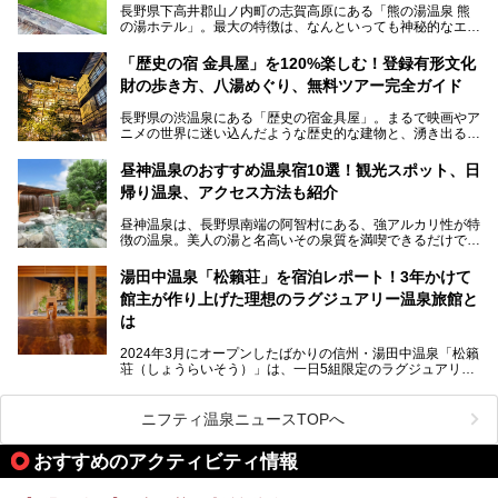
長野県下高井郡山ノ内町の志賀高原にある「熊の湯温泉 熊
本記事では、地獄谷野猿公苑の魅力や見どころ、サルと温泉
の湯ホテル」。最大の特徴は、なんといっても神秘的なエメ
との関係性、地獄谷周辺の観光スポットについて紹介しま
ラルドグリーンのお湯。この美しいお湯に魅了され、何度も
す。サルを観察した後にほっこりと浸かれる温泉も紹介する
リピートするファンも多い温泉です。冬はスキーと一緒に楽
ので、野生のサルを観察する貴重な自然体験と温泉をあわせ
「歴史の宿 金具屋」を120%楽しむ！登録有形文化
しみたい極上の温泉を紹介します。
て楽しみたい人は、ぜひ参考にしてください。
財の歩き方、八湯めぐり、無料ツアー完全ガイド
長野県の渋温泉にある「歴史の宿金具屋」。まるで映画やア
ニメの世界に迷い込んだような歴史的な建物と、湧き出る温
泉の恵みが魅力のお宿です。せっかく泊まるなら、その魅力
を隅々まで楽しみたいですよね。この記事では、金具屋での
昼神温泉のおすすめ温泉宿10選！観光スポット、日
滞在を最高の思い出にするための「楽しみ方」を徹底的にご
帰り温泉、アクセス方法も紹介
紹介します！
昼神温泉は、長野県南端の阿智村にある、強アルカリ性が特
徴の温泉。美人の湯と名高いその泉質を満喫できるだけでな
く、日本一の星空鑑賞ができる注目の温泉地です。
昼神温泉では、朝市などの観光スポットや、信州名物のおや
湯田中温泉「松籟荘」を宿泊レポート！3年かけて
きを楽しめるグルメスポットなど、観光を楽しむにはぴった
館主が作り上げた理想のラグジュアリー温泉旅館と
りの場所が豊富にあります。
この記事では、昼神温泉での滞在を充実させる宿泊施設や日
は
帰り温泉、見どころ満載の観光・グルメスポットに加え、ア
クセス方法も順に紹介します。
2024年3月にオープンしたばかりの信州・湯田中温泉「松籟
荘（しょうらいそう）」は、一日5組限定のラグジュアリー
温泉旅館。全室が源泉掛け流しの露天風呂、庭園付きで、プ
ライベートに楽しめる非日常感が味わえます。また宿泊者は
道向かいの「よろづや」の大浴場「桃山風呂」や共同浴場の
ニフティ温泉ニュースTOPへ
「湯田中大湯」も利用ができます。
おすすめのアクティビティ情報
極上のお湯に浸り上質なお料理に舌鼓、特別な日に泊まりた
い湯田中温泉「松籟荘」を、実際に宿泊した目線で紹介しま
す。