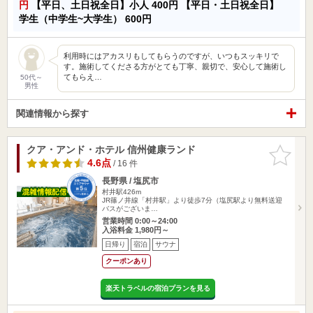
円
【平日、土日祝全日】小人
400円
【平日・土日祝全日】
学生（中学生~大学生）
600円
利用時にはアカスリもしてもらうのですが、いつもスッキリで
す。施術してくださる方がとても丁寧、親切で、安心して施術し
てもらえ…
50代～
男性
関連情報から探す
クア・アンド・ホテル 信州健康ランド
お気に入
りに追加
4.6点
/ 16 件
長野県 / 塩尻市
村井駅426m
JR篠ノ井線「村井駅」より徒歩7分（塩尻駅より無料送迎
バスがございま…
営業時間 0:00～24:00
入浴料金 1,980円～
日帰り
宿泊
サウナ
クーポンあり
楽天トラベルの宿泊プランを見る