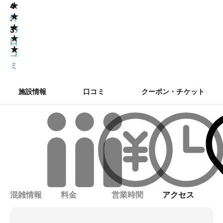
★
4
4
★
.
件
★
3
の
★
口
★
コ
ミ
施設情報
口コミ
クーポン・チケット
混雑情報
料金
営業時間
アクセス