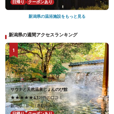
日帰り
クーポンあり
新潟県の
温浴施設をもっと見る
新潟県の週間アクセスランキング
1
サウナと天然温泉じょんのび館
★
★
★
★
★
4.1
26件の口コミ
新潟県 / 新潟 / 巻駅5.1km
日帰り
クーポンあり