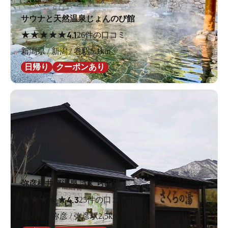
サウナと天然温泉じょんのび館
★
★
★
★
★
4.1
26件の口コミ
新潟県 / 新潟 / 巻駅5.1km
日帰り
クーポンあり
弥彦桜井郷温泉 さくらの湯
★
★
★
★
★
4.3
25件の口コミ
新潟県 / 弥彦 / 弥彦駅2.5km