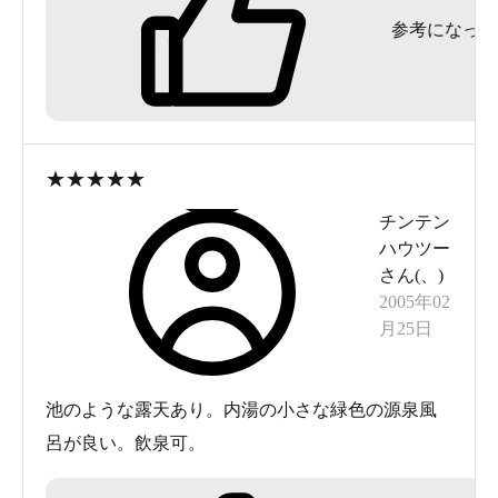
参考になった
★
★
★
★
★
チンテン
ハウツー
さん(
、
)
2005年02
月25日
池のような露天あり。内湯の小さな緑色の源泉風
呂が良い。飲泉可。