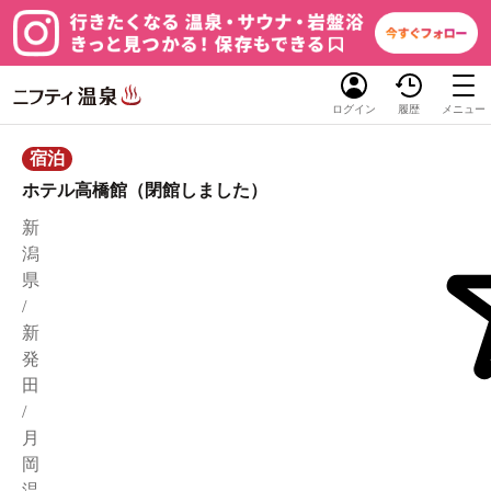
ログイン
履歴
メニュー
宿泊
ホテル高橋館（閉館しました）
新
潟
県
/
新
発
田
/
月
岡
温