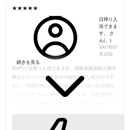
★
★
★
★
★
日帰り入
浴できま
す。
さ
ん(
、
)
2007年07
月20日
続きを見る
800円で日帰り入浴できます。高級和風旅館の露天
風呂がスーパー銭湯並みの値段で楽しめるのです
から、月岡の他の共同浴場なんかに比べれば格段
にリーズナブルな値段だと思います。高級旅館だ
けあって、更衣室も廊下も清潔で瀟洒なつくりで
快適。内風呂の周りを囲むように露天風呂があ
り、源泉掛け流しの浴槽もあります。サウナも併
設。