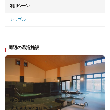
利用シーン
カップル
周辺の温浴施設
極楽湯 松崎店
★
★
★
★
★
4.2
12件の口コミ