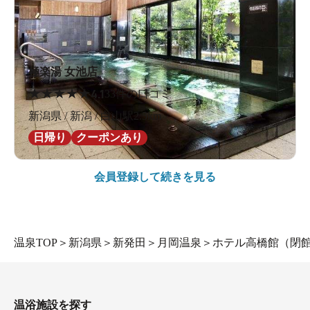
極楽湯 女池店
★
★
★
★
★
4.1
33件の口コミ
新潟県 / 新潟 / 白山駅2.5km
日帰り
クーポンあり
会員登録して続きを見る
温泉TOP
＞
新潟県
＞
新発田
＞
月岡温泉
＞
ホテル高橋館（閉
温浴施設を探す