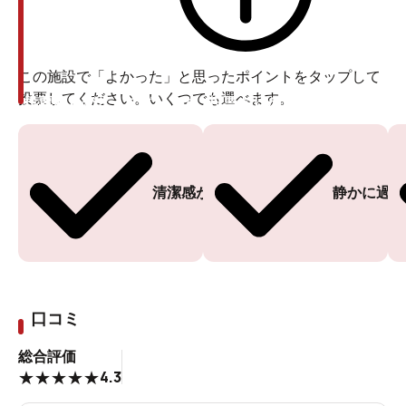
この施設で「よかった」と思ったポイントをタップして
投票してください。いくつでも選べます。
投票ありがとうございます
投票ありがとうございます
清潔感がある
静かに過ご
口コミ
総合評価
4.3
★
★
★
★
★