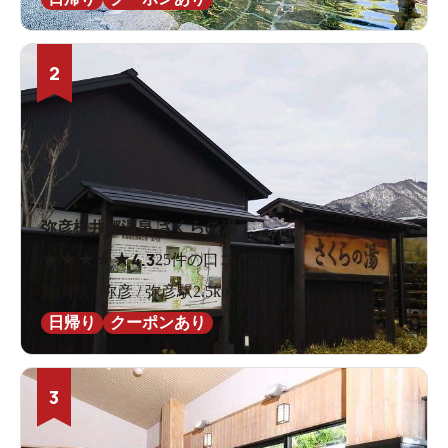
2
弥彦桜井郷温泉 さくらの湯
★
★
★
★
★
4.3
25件の口コミ
新潟県 / 弥彦 / 弥彦駅2.5km
日帰り
クーポンあり
3