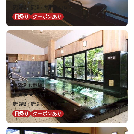
新潟県 / 新潟 / 大形駅2.1km
日帰り
クーポンあり
極楽湯 女池店
★
★
★
★
★
4.1
33件の口コミ
新潟県 / 新潟 / 白山駅2.5km
日帰り
クーポンあり