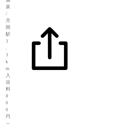
泉
/
月
岡
駅
3
.
3
k
m
入
浴
料
8
0
0
円
～