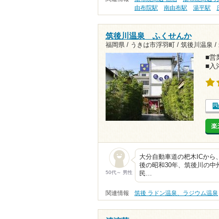
由布院駅
南由布駅
湯平駅
筑後川温泉 ふくせんか
福岡県 / うきは市浮羽町 / 筑後川温泉 /
■営業
■入
楽
大分自動車道の杷木ICから
後の昭和30年、筑後川の中
50代～ 男性
民…
関連情報
筑後 ラドン温泉、ラジウム温泉