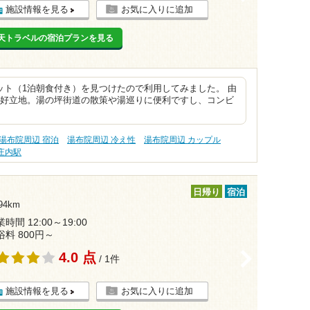
施設情報を見る
お気に入りに追加
天トラベルの宿泊プランを見る
ット（1泊朝食付き）を見つけたので利用してみました。 由
う好立地。湯の坪街道の散策や湯巡りに便利ですし、コンビ
湯布院周辺 宿泊
湯布院周辺 冷え性
湯布院周辺 カップル
庄内駅
日帰り
宿泊
4km
時間 12:00～19:00
浴料 800円～
4.0 点
>
/ 1件
施設情報を見る
お気に入りに追加