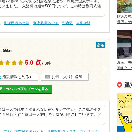
別府八湯の中心である別府温泉に建つ、和風の温泉ホテル。
来ました。 入浴料は通常500円ですが、この時は別府八湯
露天炭酸
橋店」が
傷
別府周辺 冷え性
別府周辺 ペット
別府駅
東別府駅
宿泊
.56km
5.0 点
温泉、炭
/ 3件
>
揃えた「
施設情報を見る
お気に入りに追加
温
天トラベルの宿泊プランを見る
泉は一人では中々泊まれない宿が多いですが、ここ楓の小舎
にも関わらず１室は一人旅用の部屋が用意されています。ど
カップル
湯布院周辺 ペット
湯布院周辺 エステ・マッサージ