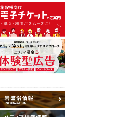
温泉・日帰り温泉・スーパー銭
広告出稿のご案内