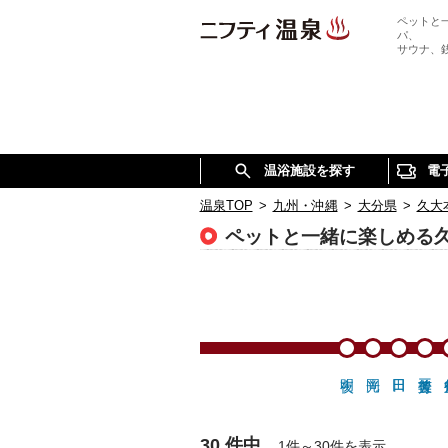
ペットと
パ、
サウナ、
温浴施設を探す
電
温泉TOP
>
九州・沖縄
>
大分県
>
久大
ペットと一緒に楽しめる
30 件中
1件～30件を表示