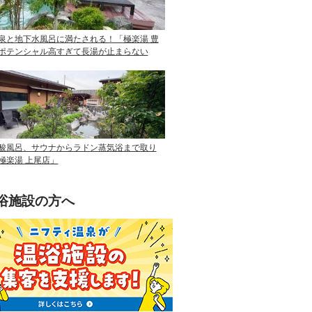
泉と地下水風呂に満たされる！「極楽湯 豊
ポテンシャル高すぎて長湯が止まらない
酸風呂、サウナからラドン蒸気浴まで取り
極楽湯 上尾店」
浴施設の方へ
ニフティ温泉を使って手軽に集