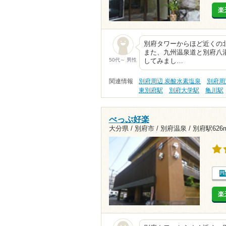
楽
別府タワーからほど近くの
また、九州温泉道と別府八
50代～ 男性
してみまし…
関連情報
別府周辺 炭酸水素塩泉
別府周
東別府駅
別府大学駅
亀川駅
べっぷ好楽
大分県 / 別府市 / 別府温泉 /
別府駅626
楽