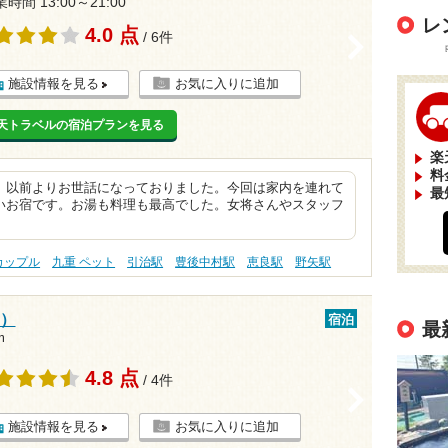
時間 13:00～21:00
レ
4.0 点
/ 6件
>
施設情報を見る
お気に入りに追加
天トラベルの宿泊プランを見る
楽
料
、以前よりお世話になっておりました。今回は家内を連れて
最
いお宿です。お湯も料理も最高でした。女将さんやスタッフ
カップル
九重 ペット
引治駅
豊後中村駅
恵良駅
野矢駅
賀）
宿泊
最
m
4.8 点
/ 4件
>
施設情報を見る
お気に入りに追加