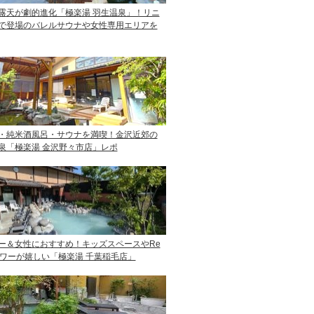
露天が劇的進化「極楽湯 羽生温泉」！リニ
で登場のバレルサウナや女性専用エリアを
・純米酒風呂・サウナを満喫！金沢近郊の
泉「極楽湯 金沢野々市店」レポ
ー＆女性におすすめ！キッズスペースやRe
ャワーが嬉しい「極楽湯 千葉稲毛店」