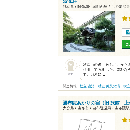
清涼荘
熊本県 / 阿蘇郡小国町西里 / 岳の湯温泉
楽
湧蓋山の麓、あちこちから
利用してみました。素朴な
匿名
す。部屋に…
関連情報
杖立 宿泊
杖立 美肌の湯
杖立
湯布院あかりの宿（旧 旅館 上
大分県 / 由布市 / 由布院温泉 /
由布院駅1