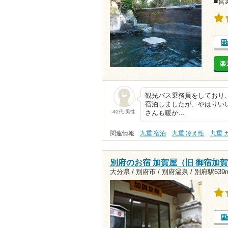
■営業
楽
観光バス乗務員をしており
宿泊しましたが、やはりい
40代 男性
さんも暖か…
関連情報
九重 宿泊
九重 冷え性
九重 
別府のお宿 加賀屋（旧 御宿加
大分県 / 別府市 / 別府温泉 /
別府駅639