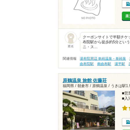
楽
クーポンサイトで半額チケ
布院駅から徒歩約5分とい
匿名
ニ・ス…
関連情報
湯布院周辺 単純温泉・単純泉
由布院駅
南由布駅
湯平駅
原鶴温泉 旅館 佐藤荘
福岡県 / 朝倉市 / 原鶴温泉 /
うきは駅1.9
■営業
■入