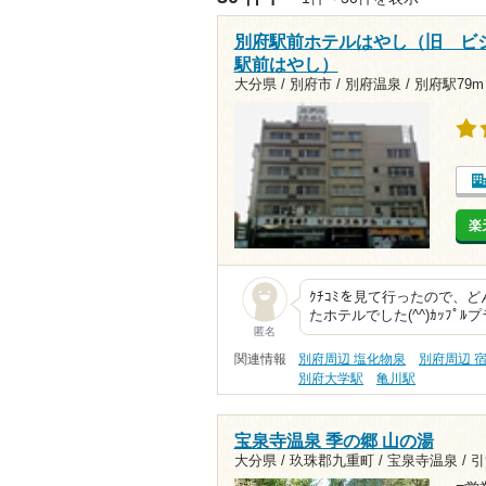
別府駅前ホテルはやし（旧 ビ
駅前はやし）
大分県 / 別府市 / 別府温泉 /
別府駅79m
楽
ｸﾁｺﾐを見て行ったので、
たホテルでした(^^)ｶｯﾌ
匿名
関連情報
別府周辺 塩化物泉
別府周辺 
別府大学駅
亀川駅
宝泉寺温泉 季の郷 山の湯
大分県 / 玖珠郡九重町 / 宝泉寺温泉 /
引