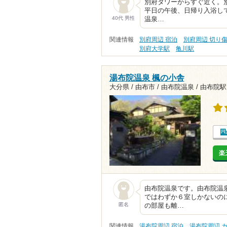
別府タワーからすぐ近く。
平日の午後、日帰り入浴して
40代 男性
温泉…
関連情報
別府周辺 宿泊
別府周辺 切り
別府大学駅
亀川駅
湯布院温泉 楓の小舎
大分県 / 由布市 / 由布院温泉 /
由布院駅1
楽
由布院温泉です。由布院温
ではわずか６室しかないの
匿名
の部屋も離…
関連情報
湯布院周辺 宿泊
湯布院周辺 