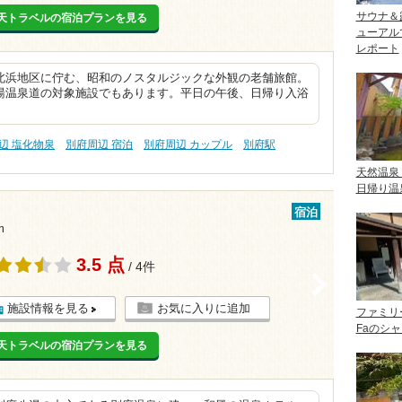
サウナ＆
天トラベルの宿泊プランを見る
ューアル
レポート
北浜地区に佇む、昭和のノスタルジックな外観の老舗旅館。
湯温泉道の対象施設でもあります。平日の午後、日帰り入浴
辺 塩化物泉
別府周辺 宿泊
別府周辺 カップル
別府駅
天然温泉
日帰り温
宿泊
m
3.5 点
/ 4件
>
施設情報を見る
お気に入りに追加
ファミリ
Faのシ
天トラベルの宿泊プランを見る