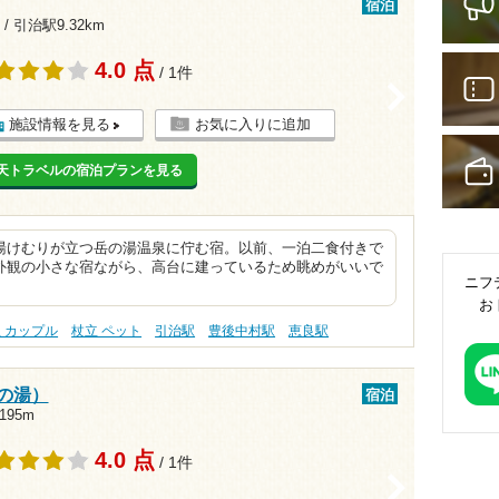
宿泊
 /
引治駅9.32km
4.0 点
/ 1件
>
施設情報を見る
お気に入りに追加
天トラベルの宿泊プランを見る
湯けむりが立つ岳の湯温泉に佇む宿。以前、一泊二食付きで
外観の小さな宿ながら、高台に建っているため眺めがいいで
ニフ
お
 カップル
杖立 ペット
引治駅
豊後中村駅
恵良駅
の湯）
宿泊
95m
4.0 点
/ 1件
>