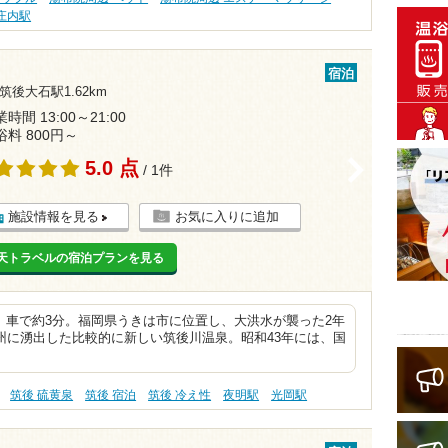
庄内駅
宿泊
筑後大石駅1.62km
時間 13:00～21:00
浴料 800円～
5.0 点
>
/ 1件
施設情報を見る
お気に入りに追加
天トラベルの宿泊プランを見る
、車で約3分。福岡県うきは市に位置し、大洪水が襲った2年
州に湧出した比較的に新しい筑後川温泉。昭和43年には、国
筑後 硫黄泉
筑後 宿泊
筑後 冷え性
夜明駅
光岡駅