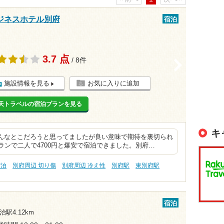
ジネスホテル別府
宿泊
3.7 点
/ 8件
>
施設情報を見る
お気に入りに追加
天トラベルの宿泊プランを見る
キ
どんなとこだろうと思ってましたが良い意味で期待を裏切られ
ﾟﾙプランで二人で4700円と爆安で宿泊できました。別府…
宿泊
別府周辺 切り傷
別府周辺 冷え性
別府駅
東別府駅
宿泊
治駅4.12km