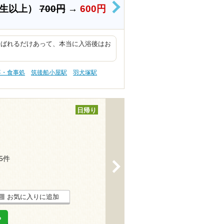
学生以上）
700円
→
600円
>
呼ばれるだけあって、本当に入浴後はお
事・食事処
筑後船小屋駅
羽犬塚駅
日帰り
15件
>
お気に入りに追加
る