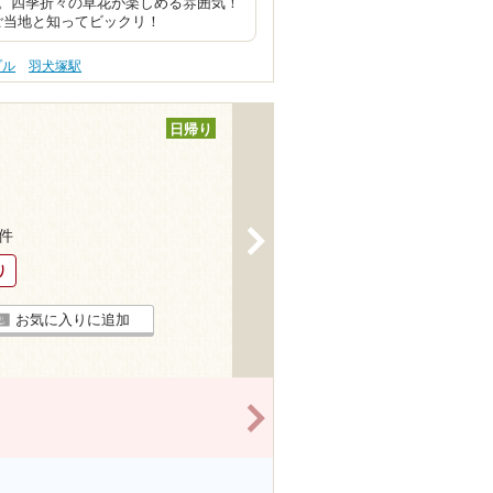
。四季折々の草花が楽しめる雰囲気！
ご当地と知ってビックリ！
プル
羽犬塚駅
日帰り
>
5件
り
お気に入りに追加
>