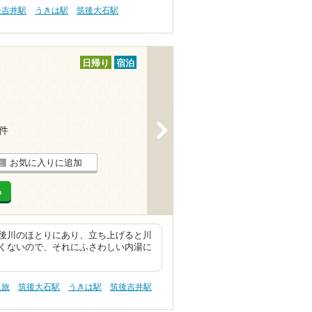
後吉井駅
うきは駅
筑後大石駅
日帰り
宿泊
>
5件
お気に入りに追加
る
後川のほとりにあり、立ち上げると川
くないので、それにふさわしい内湯に
人旅
筑後大石駅
うきは駅
筑後吉井駅