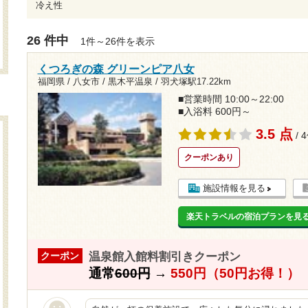
冷え性
26 件中
1件～26件を表示
くつろぎの森 グリーンピア八女
福岡県 / 八女市 / 黒木平温泉 /
羽犬塚駅17.22km
■営業時間 10:00～22:00
■入浴料 600円～
3.5 点
/ 
クーポンあり
施設情報を見る
楽天トラベルの宿泊プランを見
温泉館入館料割引きクーポン
クーポン
通常
600円
→
550円（50円お得！）