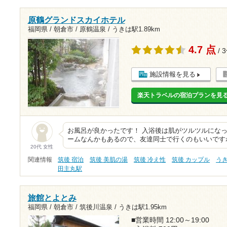
原鶴グランドスカイホテル
福岡県 / 朝倉市 / 原鶴温泉 /
うきは駅1.89km
4.7 点
/ 
施設情報を見る
楽天トラベルの宿泊プランを見
お風呂が良かったです！ 入浴後は肌がツルツルになっ
ームなんかもあるので、友達同士で行くのもいいです
20代 女性
関連情報
筑後 宿泊
筑後 美肌の湯
筑後 冷え性
筑後 カップル
う
田主丸駅
旅館とよとみ
福岡県 / 朝倉市 / 筑後川温泉 /
うきは駅1.95km
■営業時間 12:00～19:00