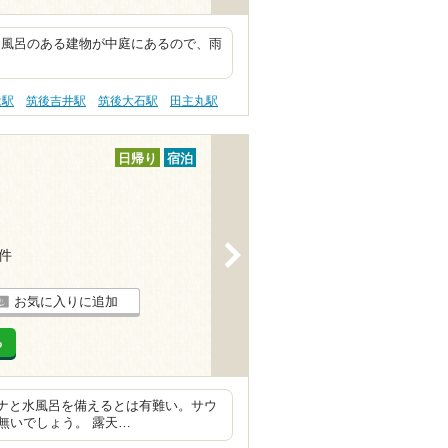
お風呂のある建物が中庭にあるので、雨
は駅
筑後吉井駅
筑後大石駅
田主丸駅
日帰り
宿泊
>
7件
お気に入りに追加
る
サウナと水風呂を備えるとは有難い。サウ
無いでしょう。 露天…