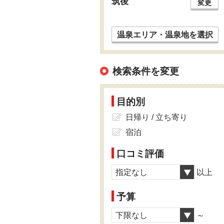
筑後
変更
温泉エリア・温泉地を選択
検索条件を変更
目的別
日帰り / 立ち寄り
宿泊
口コミ評価
指定なし
以上
予算
下限なし
～