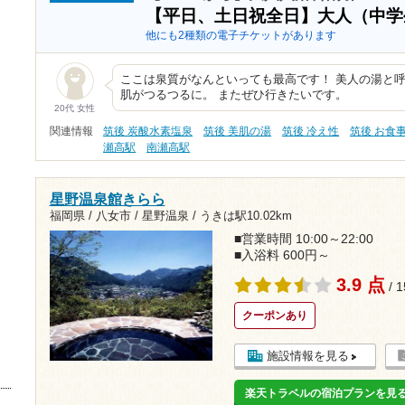
【平日、土日祝全日】大人（中
他にも2種類の電子チケットがあります
ここは泉質がなんといっても最高です！ 美人の湯と
肌がつるつるに。 またぜひ行きたいです。
20代 女性
関連情報
筑後 炭酸水素塩泉
筑後 美肌の湯
筑後 冷え性
筑後 お食
瀬高駅
南瀬高駅
星野温泉館きらら
福岡県 / 八女市 / 星野温泉 /
うきは駅10.02km
■営業時間 10:00～22:00
■入浴料 600円～
3.9 点
/ 
クーポンあり
施設情報を見る
楽天トラベルの宿泊プランを見