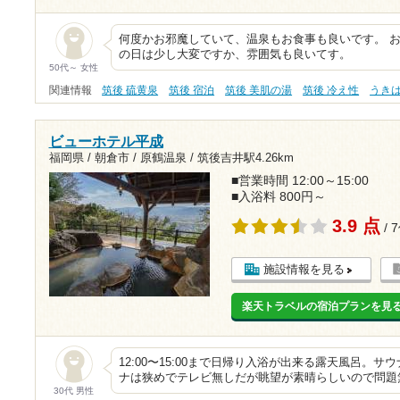
何度かお邪魔していて、温泉もお食事も良いです。 
の日は少し大変ですか、雰囲気も良いてす。
50代～ 女性
関連情報
筑後 硫黄泉
筑後 宿泊
筑後 美肌の湯
筑後 冷え性
うき
ビューホテル平成
福岡県 / 朝倉市 / 原鶴温泉 /
筑後吉井駅4.26km
■営業時間 12:00～15:00
■入浴料 800円～
3.9 点
/ 
施設情報を見る
楽天トラベルの宿泊プランを見
12:00〜15:00まで日帰り入浴が出来る露天風呂。
ナは狭めでテレビ無しだが眺望が素晴らしいので問題
30代 男性