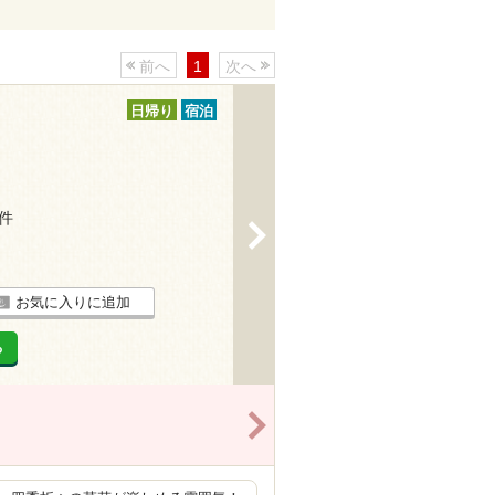
前へ
1
次へ
日帰り
宿泊
4件
>
お気に入りに追加
る
>