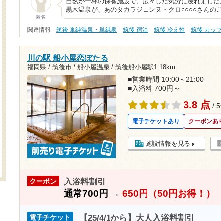
自然が一杯の保養施設で、広々した気分に浸れました
黒木温泉が、あのタカラジェンヌ・クロ○○○○さんの
匿名
関連情報
筑後 単純温泉・単純泉
筑後 宿泊
筑後 冷え性
筑後 カッ
川の駅 船小屋恋ぼたる
福岡県 / 筑後市 / 船小屋温泉 /
筑後船小屋駅1.18km
■営業時間 10:00～21:00
■入浴料 700円～
3.8 点
/ 
電子チケットあり
クーポンあ
施設情報を見る
入浴料割引
クーポン
通常
700円
→
650円（50円お得！）
【25/4/1から】大人入浴料割引
電子チケット