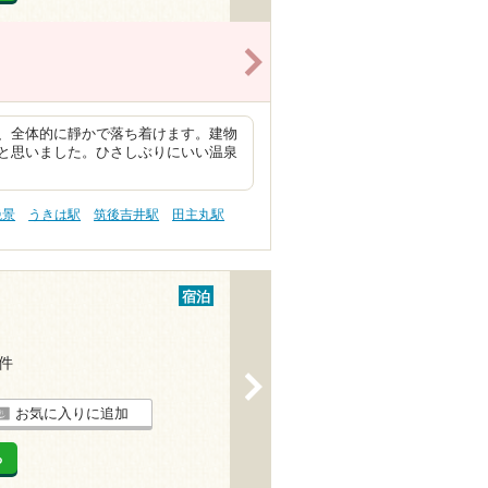
>
、全体的に靜かで落ち着けます。建物
と思いました。ひさしぶりにいい温泉
絶景
うきは駅
筑後吉井駅
田主丸駅
宿泊
9件
>
お気に入りに追加
る