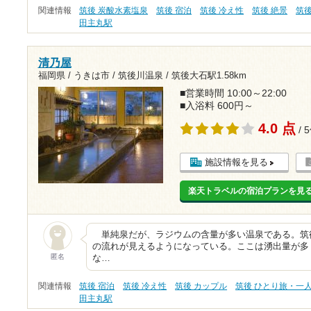
関連情報
筑後 炭酸水素塩泉
筑後 宿泊
筑後 冷え性
筑後 絶景
筑
田主丸駅
清乃屋
福岡県 / うきは市 / 筑後川温泉 /
筑後大石駅1.58km
■営業時間 10:00～22:00
■入浴料 600円～
4.0 点
/ 
施設情報を見る
楽天トラベルの宿泊プランを見
単純泉だが、ラジウムの含量が多い温泉である。筑
の流れが見えるようになっている。ここは湧出量が多
匿名
な…
関連情報
筑後 宿泊
筑後 冷え性
筑後 カップル
筑後 ひとり旅・一
田主丸駅