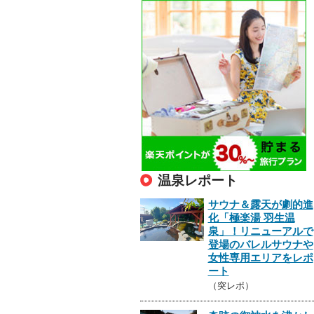
温泉レポート
サウナ＆露天が劇的進
化「極楽湯 羽生温
泉」！リニューアルで
登場のバレルサウナや
女性専用エリアをレポ
ート
（突レポ）