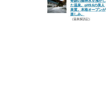
奇跡の御神水を沸かし
た温泉。pH9.6の美人
泉質。本格オープンが
楽しみ。
（温泉探訪記）