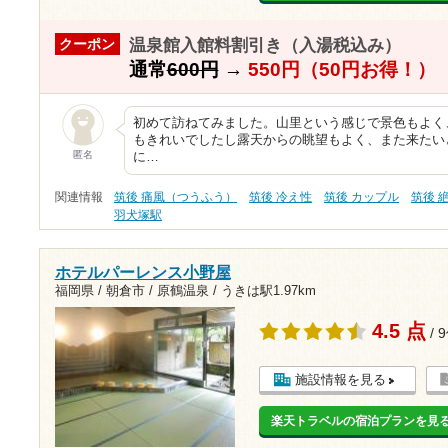
温泉館入館料割引き（入湯税込み）
クーポン
通常
600円
→
550円（50円お得！）
初めて訪ねてみました。山里という感じで景色もよく
もきれいでしたし露天からの眺望もよく、また来たい
匿名
に…
関連情報
筑後 痛風（つうふう）
筑後 冷え性
筑後 カップル
筑後 
羽犬塚駅
ホテルパーレンス小野屋
福岡県 / 朝倉市 / 原鶴温泉 /
うきは駅1.97km
4.5 点
/ 
施設情報を見る
楽天トラベルの宿泊プランを見