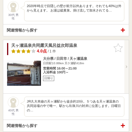
2020年時点で目隠しの壁が前方以外あります。それでも40%は外
から見えます。 お湯は硫黄泉。掛け流しで加水されてる…
30代 男
性
関連情報から探す
天ヶ瀬温泉共同露天風呂益次郎温泉
お気に入
りに追加
4.0点
/ 1 件
大分県 / 日田市 / 天ヶ瀬温泉
日田駅10.88km
天ケ瀬駅418m
営業時間 16:00～21:00
入浴料金 100円～
日帰り
JR久大本線の天ヶ瀬駅から徒歩約10分。５つある天ヶ瀬温泉の
共同浴場の中で唯一、駅から玖珠川の対岸に位置します。日曜日
の…
40代 男
性
関連情報から探す