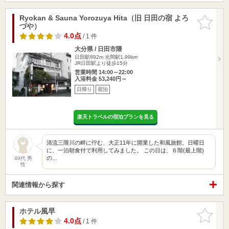
Ryokan & Sauna Yorozuya Hita（旧 日田の宿 よろ
お気に入
づや）
りに追加
4.0点
/ 1 件
大分県 / 日田市隈
日田駅892m
光岡駅1.99km
JR日田駅より徒歩15分
営業時間 14:00～22:00
入浴料金 53,240円～
日帰り
宿泊
楽天トラベルの宿泊プランを見る
清流三隈川の畔に佇む、大正11年に開業した和風旅館。日曜日
に、一泊朝食付で利用してみました。 この日は、６階(最上階)
の…
40代 男
性
関連情報から探す
ホテル風早
お気に入
りに追加
4.0点
/ 1 件