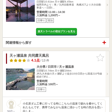
日田駅10.61km
天ケ瀬駅6.45km
福岡市内より：車／九州自動車道 鳥栖JCTより大分自動
車道へ～日田I…
営業時間 11:00～14:30
入浴料金 1,200円～
日帰り
宿泊
楽天トラベルの宿泊プランを見る
関連情報から探す
天ヶ瀬温泉 共同露天風呂
お気に入
りに追加
4.1点
/ 13 件
大分県 / 日田市 / 天ヶ瀬温泉
日田駅10.74km
天ケ瀬駅294m
JR九大本線の天ヶ瀬駅より徒歩10分日田から国道210号線
経由で約1…
営業時間
入浴料金 100円～
日帰り
小石原ダム工事に行ってる時にこちらの温泉で疲れを癒やしてく
れたもんです、携帯でみながら温泉に浸かってる時の気分を思い
出しま…
50代～