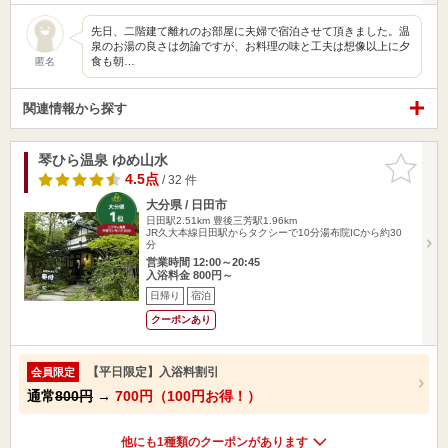
先日、二階建て離れのお部屋に夫婦で宿泊させて頂きました。温
泉のお湯の良さは勿論ですが、お料理の味と工夫は想像以上に夕
食も朝…
匿名
関連情報から探す
琴ひら温泉 ゆめ山水
お気に入
りに追加
4.5点
/ 32 件
大分県 / 日田市
日田駅2.51km
豊後三芳駅1.96km
JR久大本線日田駅からタクシーで10分湯布院ICから約30
分
営業時間 12:00～20:45
入浴料金 800円～
日帰り
宿泊
クーポンあり
【平日限定】入浴料割引
会員限定
通常
800円
→
700円（100円お得！）
他にも1種類のクーポンがあります