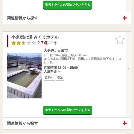
楽天トラベルの宿泊プランを見る
関連情報から探す
小京都の湯 みくまホテル
お気に入
りに追加
2.7点
/ 3 件
大分県 / 日田市
日田駅870m
豊後三芳駅1.96km
JR久大本線 日田駅下車 日田バス 日田温泉街下車すぐ JR
日田駅…
営業時間 12:00～15:00
入浴料金 ～
日帰り
宿泊
楽天トラベルの宿泊プランを見る
関連情報から探す