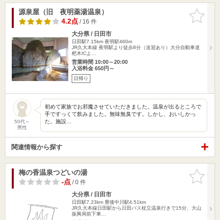
源泉屋（旧 夜明薬湯温泉）
お気に入
りに追加
4.2点
/ 16 件
大分県 / 日田市
日田駅7.15km
夜明駅460m
JR久大本線 夜明駅より徒歩8分（送迎あり）大分自動車道
杷木ICよ…
営業時間 10:00～20:00
入浴料金 650円～
日帰り
初めて家族でお邪魔させていただきました。温泉が出るところで
手ですっくて飲みました。無味無臭です。しかし、おいしかっ
た。施設…
50代～
男性
関連情報から探す
梅の香温泉つどいの湯
お気に入
りに追加
-点
/ 0 件
大分県 / 日田市
日田駅7.23km
豊後中川駅4.51km
JR久大本線日田駅から日田バス杖立温泉行きで15分、大山
振興局前下車…