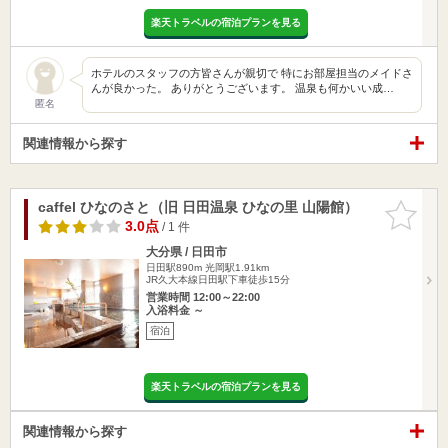
楽天トラベルの宿泊プランを見る
ホテルのスタッフの方皆さんが親切で 特にお部屋担当のメイドさ
んが良かった。 ありがとうございます。 温泉も何かいい成…
匿名
関連情報から探す
caffel ひなのさと（旧 日田温泉 ひなの里 山陽館）
お気に入
りに追加
3.0点
/ 1 件
大分県 / 日田市
日田駅890m
光岡駅1.91km
JR久大本線日田駅下車徒歩15分
営業時間 12:00～22:00
入浴料金 ～
宿泊
楽天トラベルの宿泊プランを見る
関連情報から探す