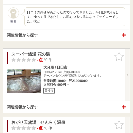
口コミの評価が高かったので行ってきました。平日は80分らし
く、ゆっくりできたし、お肌もつるつるになってサイコーでし
た。彼と…
匿名
関連情報から探す
スーパー銭湯 花の湯
お気に入
りに追加
-点
/ 0 件
大分県 / 日田市
日田駅2.73km
光岡駅831m
アーバンタウン無料送迎バスがございます。
営業時間 10:00～翌219998:00
入浴料金 900円～
日帰り
関連情報から探す
おがせ天然湯 せんらく温泉
お気に入
りに追加
-点
/ 0 件