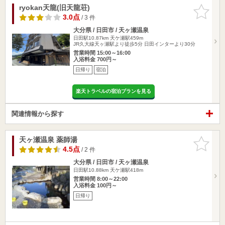
ryokan天龍(旧天龍荘)
お気に入
りに追加
3.0点
/ 3 件
大分県 / 日田市 / 天ヶ瀬温泉
日田駅10.87km
天ケ瀬駅459m
JR久大線天ヶ瀬駅より徒歩5分 日田インターより30分
営業時間 15:00～16:00
入浴料金 700円～
日帰り
宿泊
楽天トラベルの宿泊プランを見る
関連情報から探す
天ヶ瀬温泉 薬師湯
お気に入
りに追加
4.5点
/ 2 件
大分県 / 日田市 / 天ヶ瀬温泉
日田駅10.88km
天ケ瀬駅418m
営業時間 8:00～22:00
入浴料金 100円～
日帰り