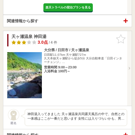
楽天トラベルの宿泊プランを見る
関連情報から探す
天ヶ瀬温泉 神田湯
お気に入
りに追加
3.0点
/ 4 件
大分県 / 日田市 / 天ヶ瀬温泉
日田駅11.07km
天ケ瀬駅727m
久大本線天ヶ瀬駅から徒歩5分 大分自動車道「日田インタ
ーチェンジ」…
営業時間 9:00～23:00
入浴料金 100円～
神田湯入ってきました 天ヶ瀬温泉共同露天風呂の中で、自然との
一体感はここが一番だと思います 女性には入りづらいかも、男…
匿名