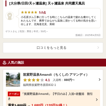
[大分県/日田/天ヶ瀬温泉] 天ヶ瀬温泉 共同露天風呂
5.0点
小石原ダム工事に行ってる時にこちらの温泉で疲れを癒やしてく
れたもんです、携帯でみながら温泉に浸かってる時の気分を思い
出します、北海道北見、英樹
ゲストさん
| 性別：男性 | 年代：50代～
投稿日：2025年4月5日
口コミをもっと見る
人気の施設
筑紫野温泉Amandi（ちくしの アマンディ）
4.1
入浴料：
880円
〜
福岡県筑紫野市原田832-1
「筑紫野温泉Amandi」【平日のみ】入浴+岩盤浴 割引
クーポン
き
通常
1,800円
→
1,680円（120円お得！）