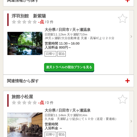
関連情報から探す
浮羽別館 新紫陽
お気に入
りに追加
-点
/ 0 件
大分県 / 日田市 / 天ヶ瀬温泉
日田駅11.12km
天ケ瀬駅710m
JR天ヶ瀬駅/大分自動車道 天瀬・高塚ICより２０分
営業時間 11:30～16:00
入浴料金 800円～
日帰り
宿泊
楽天トラベルの宿泊プランを見る
関連情報から探す
旅館小松屋
お気に入
りに追加
-点
/ 0 件
大分県 / 日田市 / 天ヶ瀬温泉
日田駅11.14km
天ケ瀬駅814m
久大線 天瀬駅より徒歩にて１０分（送迎：要連絡）
営業時間
入浴料金 ～
日帰り
宿泊