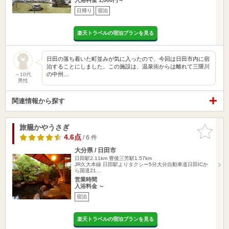
日帰り
宿泊
楽天トラベルの宿泊プランを見る
日田の落ち着いた町並みが気に入ったので、今回は日田市内に宿
泊することにしました。この施設は、温泉街からは離れて三隈川
の中州…
～10代
男性
関連情報から探す
旅籠かやうさぎ
お気に入
りに追加
4.6点
/ 6 件
大分県 / 日田市
日田駅2.11km
豊後三芳駅1.57km
JR久大本線 日田駅よりタクシー5分大分自動車道日田ICか
ら国道21…
営業時間
入浴料金 ～
宿泊
楽天トラベルの宿泊プランを見る