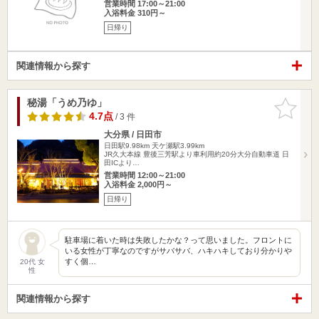
営業時間 17:00～21:00
入浴料金 310円～
日帰り
関連情報から探す
秘湯「うめ乃ゆ」
お気に入
りに追加
4.7点
/ 3 件
大分県 / 日田市
日田駅9.98km
天ケ瀬駅3.99km
JR久大本線 豊後三芳駅より車利用約20分大分自動車道 日
田ICより…
営業時間 12:00～21:00
入浴料金 2,000円～
日帰り
駐車場に着いた時は失敗したかな？って思いました。フロントに
いる女性が丁寧なのですがサバサバ、ハキハキしており分かりや
すく個…
20代 女
性
関連情報から探す