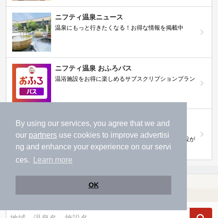
ニフティ温泉ニュース
温泉にもっと行きたくなる！お得な情報を掲載中
ニフティ温泉 おふろパス
温浴施設をお得に楽しめるサブスクリプションプラン
【ニフティライフスタイル株主優待のご案
By using our services, you agree that we and
内】
our
partners
use cookies to improve advertisi
株主優待制度で人気の温浴施設に行こう！対象施設が
ng and enhance your experience on our servi
拡充されました！
ces.
Learn more
温泉TOP
九州・沖縄
大分県
【クーポンあり】日田駅近くの温泉、日帰り温泉、スーパー銭湯おすすめ
OK
温浴施設を探す