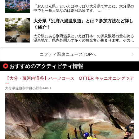
今回は、大分県別府市に行くなら絶対行きたい情緒たっぷり
な市営温泉をまとめました。
「おんせん県」といえばやっぱり大分県ですよね。大分県の
中でも一番人気なのは別府温泉です。
Let’s go to Hell !
別府八湯という名前の通り、さまざまな泉質を楽しめ、一日
中いても飽きません。
大分県『別府八湯温泉道』とは？参加方法など詳し
普通に温泉に浸かる以外にも、別府地獄巡りや砂湯などは有
く紹介！
名ですよね。
大分県にある別府温泉といえば日本一の源泉数湧出量を誇る
別府温泉は共同湯も多く、家庭やマンションにも温泉を引い
温泉地で、県内外問わず多くの観光客が集まります。その別
ている所もあります。
府温泉では「別府八湯温泉道」を実施しています。この別府
自宅にいながら温泉に入れるのは羨ましいですが、その中で
八湯温泉道とは別府八湯を巡る体験型イベントで、施設を回
も「こんな場所にも温泉が！？」というスポットがいくつか
って88ヶ所のスタンプを集めて温泉名人の認定を目指すと
あるんです。
ニフティ温泉ニュースTOPへ
いうものです。
他の温泉地では考えられないまさに温泉地ならではです。
これを読んで別府温泉巡りの参考になればと思います。
おすすめのアクティビティ情報
別府には朝早くから夜遅くまでやっている地元に根付いた銭
湯や、日帰りのみの大きな施設など様々な形態の温泉があり
ます。泉質も数多くなるので、好きな温泉から巡って温泉名
【大分・藤河内渓谷】ハーフコース OTTER キャニオニングツア
人を目指してみてはいかがでしょうか？
ー
大分県佐伯市宇目小野市448-1