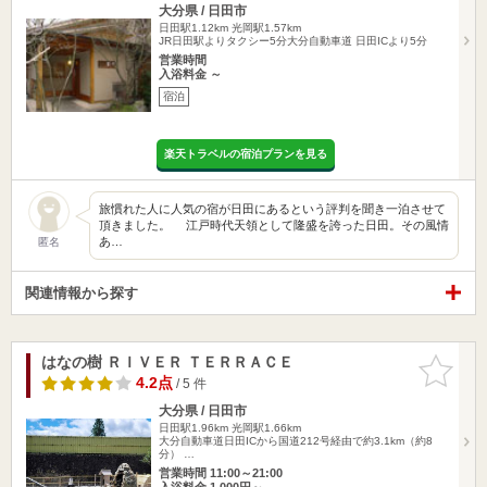
大分県 / 日田市
日田駅1.12km
光岡駅1.57km
JR日田駅よりタクシー5分大分自動車道 日田ICより5分
営業時間
入浴料金 ～
宿泊
楽天トラベルの宿泊プランを見る
旅慣れた人に人気の宿が日田にあるという評判を聞き一泊させて
頂きました。 江戸時代天領として隆盛を誇った日田。その風情
あ…
匿名
関連情報から探す
はなの樹 ＲＩＶＥＲ ＴＥＲＲＡＣＥ
お気に入
りに追加
4.2点
/ 5 件
大分県 / 日田市
日田駅1.96km
光岡駅1.66km
大分自動車道日田ICから国道212号経由で約3.1km（約8
分） …
営業時間 11:00～21:00
入浴料金 1,000円～