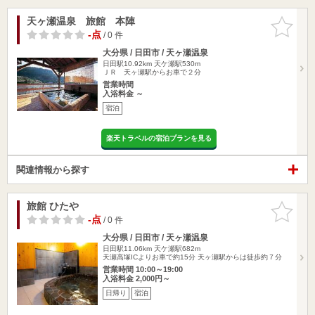
天ヶ瀬温泉 旅館 本陣
お気に入
りに追加
-点
/ 0 件
大分県 / 日田市 / 天ヶ瀬温泉
日田駅10.92km
天ケ瀬駅530m
ＪＲ 天ヶ瀬駅からお車で２分
営業時間
入浴料金 ～
宿泊
楽天トラベルの宿泊プランを見る
関連情報から探す
旅館 ひたや
お気に入
りに追加
-点
/ 0 件
大分県 / 日田市 / 天ヶ瀬温泉
日田駅11.06km
天ケ瀬駅682m
天瀬高塚ICよりお車で約15分 天ヶ瀬駅からは徒歩約７分
営業時間 10:00～19:00
入浴料金 2,000円～
日帰り
宿泊