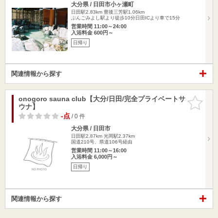
大分県 / 日田市小ヶ瀬町
日田駅2.83km
豊後三芳駅1.06km
ぶんごみよし駅より徒歩10分日田ICより車で15分
営業時間 11:00～24:00
入浴料金 600円～
日帰り
関連情報から探す
onogoro sauna club【大分/日田/完全プライベートサ
お気に入
ウナ】
りに追加
-点
/ 0 件
大分県 / 日田市
日田駅2.87km
光岡駅2.37km
国道210号、県道106号経由
営業時間 11:00～16:00
入浴料金 6,000円～
日帰り
関連情報から探す