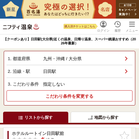
購入済チケットはこちら
ログイン
履歴
メニュー
【クーポンあり】日田駅(大分県)近くの温泉、日帰り温泉、スーパー銭湯おすすめ（20
26年最新）
1. 都道府県
九州・沖縄 / 大分県
2. 沿線・駅
日田駅
3. こだわり条件
指定しない
こだわり条件を変更する
リストから探す
地図から探す
ホテルルートイン日田駅前
お気に入
りに追加