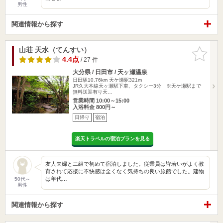
男性
関連情報から探す
山荘 天水（てんすい）
お気に入
りに追加
4.4点
/ 27 件
大分県 / 日田市 / 天ヶ瀬温泉
日田駅10.76km
天ケ瀬駅321m
JR久大本線天ヶ瀬駅下車、タクシー3分 ※天ケ瀬駅まで
無料送迎有り天…
営業時間 10:00～15:00
入浴料金 800円～
日帰り
宿泊
楽天トラベルの宿泊プランを見る
友人夫婦と二組で初めて宿泊しました。従業員は皆若いがよく教
育されて応接に不快感は全くなく気持ちの良い旅館でした。建物
は年代…
50代～
男性
関連情報から探す