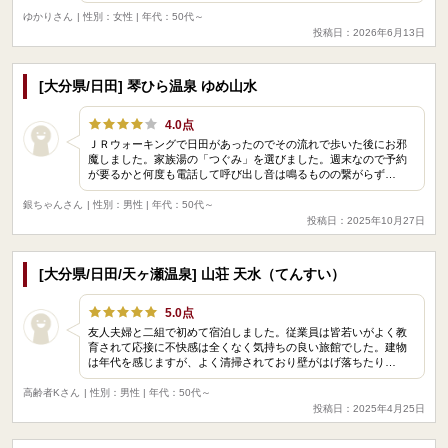
ゆかりさん
| 性別：女性 | 年代：50代～
投稿日：2026年6月13日
[大分県/日田] 琴ひら温泉 ゆめ山水
4.0点
ＪＲウォーキングで日田があったのでその流れで歩いた後にお邪
魔しました。家族湯の「つぐみ」を選びました。週末なので予約
が要るかと何度も電話して呼び出し音は鳴るものの繋がらず…
銀ちゃんさん
| 性別：男性 | 年代：50代～
投稿日：2025年10月27日
[大分県/日田/天ヶ瀬温泉] 山荘 天水（てんすい）
5.0点
友人夫婦と二組で初めて宿泊しました。従業員は皆若いがよく教
育されて応接に不快感は全くなく気持ちの良い旅館でした。建物
は年代を感じますが、よく清掃されており壁がはげ落ちたり…
高齢者Kさん
| 性別：男性 | 年代：50代～
投稿日：2025年4月25日