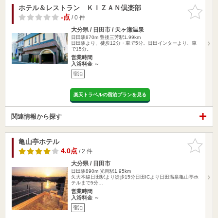
ホテル＆レストラン ＫＩＺＡＮ倶楽部
お気に入
りに追加
-点
/ 0 件
大分県 / 日田市 / 天ヶ瀬温泉
日田駅870m
豊後三芳駅1.99km
日田駅より、徒歩12分・車で5分。日田インターより、車
で15分。
営業時間
入浴料金 ～
宿泊
楽天トラベルの宿泊プランを見る
関連情報から探す
亀山亭ホテル
お気に入
りに追加
4.0点
/ 2 件
大分県 / 日田市
日田駅890m
光岡駅1.95km
久大本線日田駅より徒歩15分日田ICより日田温泉亀山亭ホ
テルまで5分…
営業時間
入浴料金 ～
宿泊