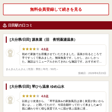
無料会員登録して続きを見る
日田駅の口コミ
[大分県/日田] 源泉屋（旧 夜明薬湯温泉）
4.0点
初めて家族でお邪魔させていただきました。温泉が出るところで
手ですっくて飲みました。無味無臭です。しかし、おいしかっ
た。施設はリニューアルされてきれいな施設です。おすすめで…
まんきんたんさん
| 性別：男性 | 年代：50代～
投稿日：2026年6月23日
[大分県/日田] 琴ひら温泉 ゆめ山水
4.0点
以前より友達から、「琴平温泉♨️の家族風呂は凄く泉質が良いから
良いよ。」と聞いてたので、今回念願叶って行って来ました🚙💨
肌に纏わり付く様な泉質で久々に肌が喜ぶ温泉に浸…