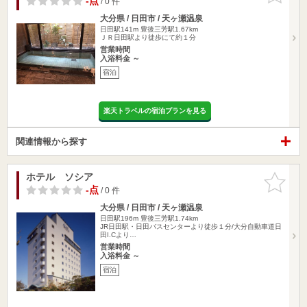
-点
/ 0 件
大分県 / 日田市 / 天ヶ瀬温泉
日田駅141m
豊後三芳駅1.67km
ＪＲ日田駅より徒歩にて約１分
営業時間
入浴料金 ～
宿泊
楽天トラベルの宿泊プランを見る
関連情報から探す
ホテル ソシア
お気に入
りに追加
-点
/ 0 件
大分県 / 日田市 / 天ヶ瀬温泉
日田駅196m
豊後三芳駅1.74km
JR日田駅・日田バスセンターより徒歩１分/大分自動車道日
田I.Cより…
営業時間
入浴料金 ～
宿泊