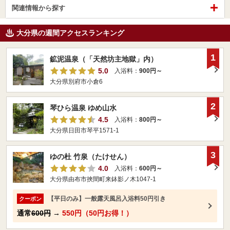
関連情報から探す
大分県の週間アクセスランキング
1
鉱泥温泉（「天然坊主地獄」内）
5.0
入浴料：
900円～
大分県別府市小倉6
2
琴ひら温泉 ゆめ山水
4.5
入浴料：
800円～
大分県日田市琴平1571-1
3
ゆの杜 竹泉（たけせん）
4.0
入浴料：
600円～
大分県由布市挾間町来鉢影ノ木1047-1
【平日のみ】一般露天風呂入浴料50円引き
クーポン
通常
600円
→
550円（50円お得！）