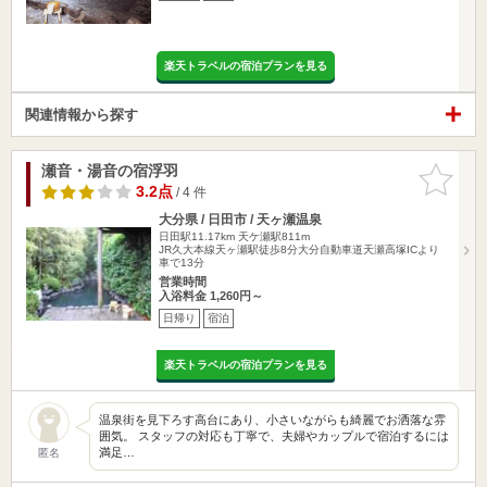
楽天トラベルの宿泊プランを見る
関連情報から探す
瀬音・湯音の宿浮羽
お気に入
りに追加
3.2点
/ 4 件
大分県 / 日田市 / 天ヶ瀬温泉
日田駅11.17km
天ケ瀬駅811m
JR久大本線天ヶ瀬駅徒歩8分大分自動車道天瀬高塚ICより
車で13分
営業時間
入浴料金 1,260円～
日帰り
宿泊
楽天トラベルの宿泊プランを見る
温泉街を見下ろす高台にあり、小さいながらも綺麗でお洒落な雰
囲気。 スタッフの対応も丁寧で、夫婦やカップルで宿泊するには
満足…
匿名