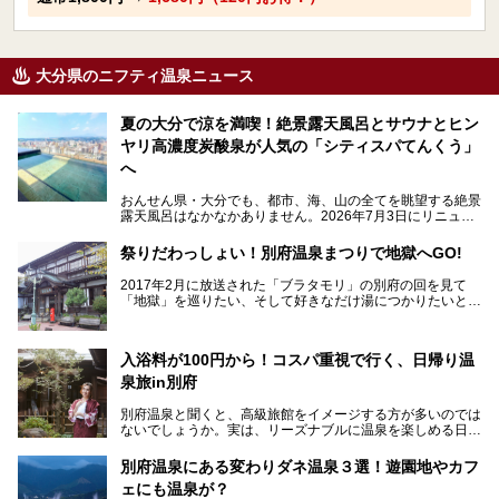
大分県のニフティ温泉ニュース
夏の大分で涼を満喫！絶景露天風呂とサウナとヒン
ヤリ高濃度炭酸泉が人気の「シティスパてんくう」
へ
おんせん県・大分でも、都市、海、山の全てを眺望する絶景
露天風呂はなかなかありません。2026年7月3日にリニュー
アルして、うみサウナ、やまサウナを新設した「シティスパ
てんくう(CITY SPA てんくう)」は、なんとJR大分駅直結と
祭りだわっしょい！別府温泉まつりで地獄へGO!
いう利便性の高さ！
2017年2月に放送された「ブラタモリ」の別府の回を見て
地上80mという圧倒的な開放感が魅力。温泉、ロウリュサウ
「地獄」を巡りたい、そして好きなだけ湯につかりたいと切
ナ、そしてひんやりとした約27度の高濃度炭酸泉で交互浴
実に思った私に朗報。
してととのえば、まさに気分は天空の極楽、ここはこの夏ぜ
ひとも訪れたい都市の避暑地です！
2017年3月31日～4月3日、大分県別府市で「別府八湯温泉
入浴料が100円から！コスパ重視で行く、日帰り温
まつり」が開催されます。その期間は嬉しいことに100以上
併設の「JR九州ホテル ブラッサム大分」に泊まって、この
の共同浴場がなんと無料開放されるんです！普段から入浴料
泉旅in別府
「シティスパてんくう」をたっぷり満喫してきたのでレポー
が100円と安いのに、いいんですかタダにしちゃって!?
トします。夏向けの大分駅徒歩圏の周辺観光スポットやクー
しかも4/2には「東京ディズニーリゾートスペシャルパレー
別府温泉と聞くと、高級旅館をイメージする方が多いのでは
ルダウンできるスイーツ情報と併せてお楽しみください！
ド」も行われます。つまり別府に行けば「地獄」も「ミッキ
ないでしょうか。実は、リーズナブルに温泉を楽しめる日帰
ーマウス」も拝める稀有なイベントですよ、これは行くしか
り温泉施設も充実しているエリアなんです。今回は、日帰り
───
ない！
で楽しめる「大分県の別府温泉」に注目してみました。
提供元：大分県【PR】
別府温泉にある変わりダネ温泉３選！遊園地やカフ
ニフティ温泉がオススメする温泉施設を紹介しちゃいます！
この記事は大分県のPR記事です。
源泉数、湧出量ともに日本一の温泉県とも言われる大分県。
ェにも温泉が？