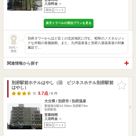
入浴料金 ～
宿泊
ペット
楽天トラベルの宿泊プランを見る
別府タワーからほど近くの北浜地区に佇む、昭和のノスタルジッ
クな外観の老舗旅館。また、九州温泉道と別府八湯温泉道の対象
施設で…
50代～
男性
関連情報から探す
別府駅前ホテルはやし（旧 ビジネスホテル別府駅前
お気に入
はやし）
りに追加
3.7点
/ 8 件
大分県 / 別府市 / 別府温泉
豊後国分駅10.50km
別府駅79m
別府駅前
営業時間
入浴料金 ～
宿泊
ペット