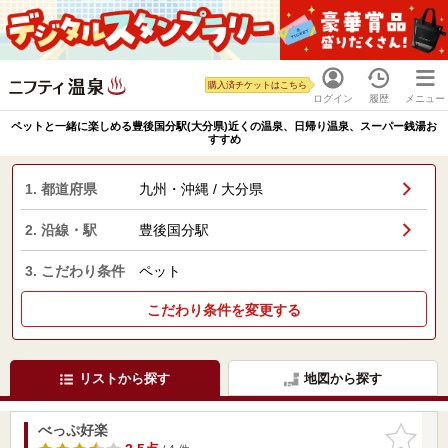
購入済チケットはこちら
ログイン
履歴
メニュー
ペットと一緒に楽しめる豊後国分駅(大分県)近くの温泉、日帰り温泉、スーパー銭湯お
すすめ
1. 都道府県
九州・沖縄 / 大分県
2. 沿線・駅
豊後国分駅
3. こだわり条件
ペット
こだわり条件を変更する
リストから探す
地図から探す
べっぷ好楽
お気に入
りに追加