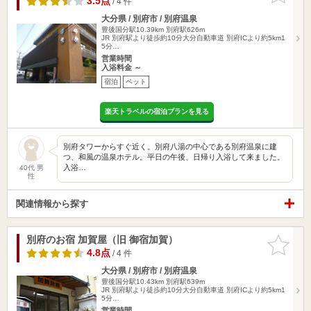
3.5点
/ 4 件
大分県 / 別府市 / 別府温泉
豊後国分駅10.39km
別府駅626m
JR 別府駅より徒歩約10分大分自動車道 別府ICより約5km1
5分…
営業時間
入浴料金 ～
宿泊
ペット
楽天トラベルの宿泊プランを見る
別府タワーからすぐ近く。別府八湯の中心である別府温泉に建
つ、和風の温泉ホテル。平日の午後、日帰り入浴して来ました。
入浴…
40代 男
性
関連情報から探す
別府のお宿 加賀屋（旧 御宿加賀）
お気に入
りに追加
4.8点
/ 4 件
大分県 / 別府市 / 別府温泉
豊後国分駅10.43km
別府駅639m
JR 別府駅より徒歩約10分大分自動車道 別府ICより約5km1
5分…
営業時間