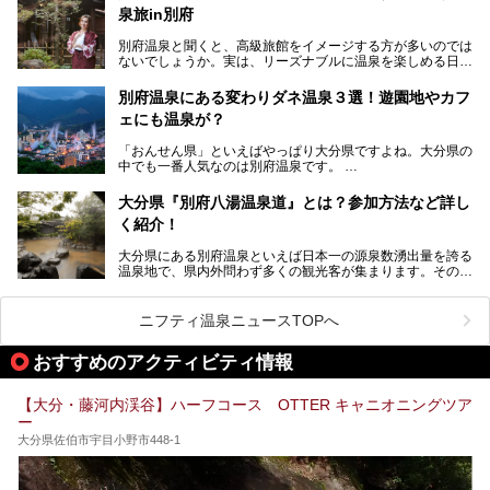
併設の「JR九州ホテル ブラッサム大分」に泊まって、この
の共同浴場がなんと無料開放されるんです！普段から入浴料
泉旅in別府
「シティスパてんくう」をたっぷり満喫してきたのでレポー
が100円と安いのに、いいんですかタダにしちゃって!?
トします。夏向けの大分駅徒歩圏の周辺観光スポットやクー
しかも4/2には「東京ディズニーリゾートスペシャルパレー
別府温泉と聞くと、高級旅館をイメージする方が多いのでは
ルダウンできるスイーツ情報と併せてお楽しみください！
ド」も行われます。つまり別府に行けば「地獄」も「ミッキ
ないでしょうか。実は、リーズナブルに温泉を楽しめる日帰
ーマウス」も拝める稀有なイベントですよ、これは行くしか
り温泉施設も充実しているエリアなんです。今回は、日帰り
───
ない！
で楽しめる「大分県の別府温泉」に注目してみました。
提供元：大分県【PR】
別府温泉にある変わりダネ温泉３選！遊園地やカフ
ニフティ温泉がオススメする温泉施設を紹介しちゃいます！
この記事は大分県のPR記事です。
源泉数、湧出量ともに日本一の温泉県とも言われる大分県。
ェにも温泉が？
今回は、大分県別府市に行くなら絶対行きたい情緒たっぷり
な市営温泉をまとめました。
「おんせん県」といえばやっぱり大分県ですよね。大分県の
中でも一番人気なのは別府温泉です。
Let’s go to Hell !
別府八湯という名前の通り、さまざまな泉質を楽しめ、一日
中いても飽きません。
大分県『別府八湯温泉道』とは？参加方法など詳し
普通に温泉に浸かる以外にも、別府地獄巡りや砂湯などは有
く紹介！
名ですよね。
大分県にある別府温泉といえば日本一の源泉数湧出量を誇る
別府温泉は共同湯も多く、家庭やマンションにも温泉を引い
温泉地で、県内外問わず多くの観光客が集まります。その別
ている所もあります。
府温泉では「別府八湯温泉道」を実施しています。この別府
自宅にいながら温泉に入れるのは羨ましいですが、その中で
八湯温泉道とは別府八湯を巡る体験型イベントで、施設を回
も「こんな場所にも温泉が！？」というスポットがいくつか
って88ヶ所のスタンプを集めて温泉名人の認定を目指すと
あるんです。
ニフティ温泉ニュースTOPへ
いうものです。
他の温泉地では考えられないまさに温泉地ならではです。
これを読んで別府温泉巡りの参考になればと思います。
おすすめのアクティビティ情報
別府には朝早くから夜遅くまでやっている地元に根付いた銭
湯や、日帰りのみの大きな施設など様々な形態の温泉があり
ます。泉質も数多くなるので、好きな温泉から巡って温泉名
【大分・藤河内渓谷】ハーフコース OTTER キャニオニングツア
人を目指してみてはいかがでしょうか？
ー
大分県佐伯市宇目小野市448-1