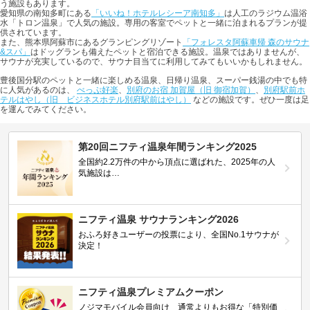
う施設もあります。
愛知県の南知多町にある
「いいね！ホテルレシーア南知多」
は人工のラジウム温浴
水「トロン温泉」で人気の施設。専用の客室でペットと一緒に泊まれるプランが提
供されています。
また、熊本県阿蘇市にあるグランピングリゾート
「フォレスタ阿蘇車帰 森のサウナ
&スパ」
はドッグランも備えたペットと宿泊できる施設。温泉ではありませんが、
サウナが充実しているので、サウナ目当てに利用してみてもいいかもしれません。
豊後国分駅のペットと一緒に楽しめる温泉、日帰り温泉、スーパー銭湯の中でも特
に人気があるのは、
べっぷ好楽
、
別府のお宿 加賀屋（旧 御宿加賀）
、
別府駅前ホ
テルはやし（旧 ビジネスホテル別府駅前はやし）
などの施設です。ぜひ一度は足
を運んでみてください。
第20回ニフティ温泉年間ランキング2025
全国約2.2万件の中から頂点に選ばれた、2025年の人
気施設は…
ニフティ温泉 サウナランキング2026
おふろ好きユーザーの投票により、全国No.1サウナが
決定！
ニフティ温泉プレミアムクーポン
ノジマモバイル会員向け 通常よりもお得な「特別価