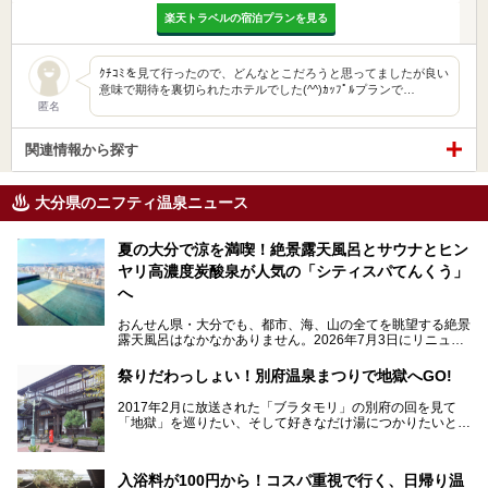
楽天トラベルの宿泊プランを見る
ｸﾁｺﾐを見て行ったので、どんなとこだろうと思ってましたが良い
意味で期待を裏切られたホテルでした(^^)ｶｯﾌﾟﾙプランで…
匿名
関連情報から探す
大分県のニフティ温泉ニュース
夏の大分で涼を満喫！絶景露天風呂とサウナとヒン
ヤリ高濃度炭酸泉が人気の「シティスパてんくう」
へ
おんせん県・大分でも、都市、海、山の全てを眺望する絶景
露天風呂はなかなかありません。2026年7月3日にリニュー
アルして、うみサウナ、やまサウナを新設した「シティスパ
てんくう(CITY SPA てんくう)」は、なんとJR大分駅直結と
祭りだわっしょい！別府温泉まつりで地獄へGO!
いう利便性の高さ！
2017年2月に放送された「ブラタモリ」の別府の回を見て
地上80mという圧倒的な開放感が魅力。温泉、ロウリュサウ
「地獄」を巡りたい、そして好きなだけ湯につかりたいと切
ナ、そしてひんやりとした約27度の高濃度炭酸泉で交互浴
実に思った私に朗報。
してととのえば、まさに気分は天空の極楽、ここはこの夏ぜ
ひとも訪れたい都市の避暑地です！
2017年3月31日～4月3日、大分県別府市で「別府八湯温泉
入浴料が100円から！コスパ重視で行く、日帰り温
まつり」が開催されます。その期間は嬉しいことに100以上