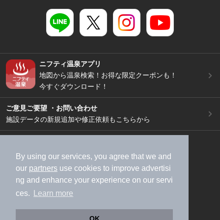
ニフティ温泉アプリ
地図から温泉検索！お得な限定クーポンも！
今すぐダウンロード！
ご意見ご要望 ・お問い合わせ
施設データの新規追加や修正依頼もこちらから
スマートフォン
/
PC
加盟店募集（資料請求）
広告出稿のご案内
By using our services, you agree that we and
our
partners
use cookies to improve advertisi
利用規約
ライフスタイルMEMBERS+規約
ng and enhance your experience on our servi
特定商取引法に基づく表記
ヘルプ
採用情報
ces.
Learn more
運営会社
個人情報保護ポリシー
©NIFTY Lifestyle Co., Ltd.
OK