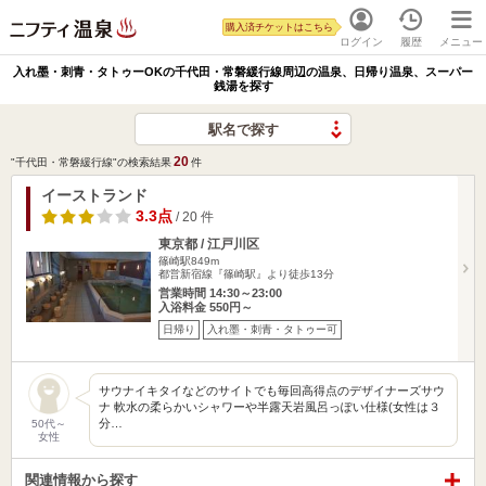
購入済チケットはこちら
ログイン
履歴
メニュー
入れ墨・刺青・タトゥーOKの千代田・常磐緩行線周辺の温泉、日帰り温泉、スーパー
銭湯を探す
駅名で探す
20
"千代田・常磐緩行線"の検索結果
件
イーストランド
3.3点
/ 20 件
東京都 / 江戸川区
篠崎駅849m
都営新宿線『篠崎駅』より徒歩13分
営業時間 14:30～23:00
入浴料金 550円～
日帰り
入れ墨・刺青・タトゥー可
サウナイキタイなどのサイトでも毎回高得点のデザイナーズサウ
ナ 軟水の柔らかいシャワーや半露天岩風呂っぽい仕様(女性は３
分…
50代～
女性
関連情報から探す