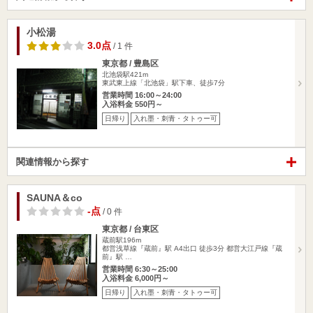
小松湯
3.0点
/ 1 件
東京都 / 豊島区
北池袋駅421m
東武東上線「北池袋」駅下車、徒歩7分
営業時間 16:00～24:00
入浴料金 550円～
日帰り
入れ墨・刺青・タトゥー可
関連情報から探す
SAUNA＆co
-点
/ 0 件
東京都 / 台東区
蔵前駅196m
都営浅草線『蔵前』駅 A4出口 徒歩3分 都営大江戸線『蔵
前』駅 …
営業時間 6:30～25:00
入浴料金 6,000円～
日帰り
入れ墨・刺青・タトゥー可