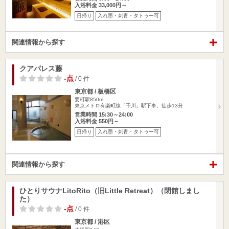
入浴料金 33,000円～
日帰り
入れ墨・刺青・タトゥー可
関連情報から探す
クアパレス藤
-点
/ 0 件
東京都 / 板橋区
要町駅850m
東京メトロ有楽町線「千川」駅下車、徒歩13分
営業時間 15:30～24:00
入浴料金 550円～
日帰り
入れ墨・刺青・タトゥー可
関連情報から探す
ひとりサウナLitoRito（旧Little Retreat）（閉館しまし
た）
-点
/ 0 件
東京都 / 港区