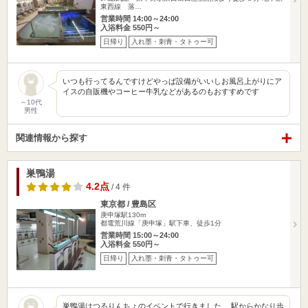
東西線 落…
営業時間 14:00～24:00
入浴料金 550円～
日帰り
入れ墨・刺青・タトゥー可
いつも行ってるんですけどやっぱ設備がいいしお風呂上がりにア
イスの自販機やコーヒー牛乳などがあるのもおすすめです
～10代
男性
関連情報から探す
巣鴨湯
4.2点
/ 4 件
東京都 / 豊島区
庚申塚駅130m
都電荒川線「庚申塚」駅下車、徒歩1分
営業時間 15:00～24:00
入浴料金 550円～
日帰り
入れ墨・刺青・タトゥー可
巣鴨湯はつるりんちょのイベントで行きました。 駅からかなり歩