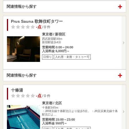
関連情報から探す
Prus Sauna 歌舞伎町タワー
-点
/ 0 件
東京都 / 新宿区
西武新宿駅49m
新宿駅徒歩4分
営業時間 0:00～24:00
入浴料金 6,000円～
日帰り
入れ墨・刺青・タトゥー可
関連情報から探す
十條湯
-点
/ 0 件
東京都 / 北区
十条駅345m
・JR埼京線十条駅北口より徒歩5分。 ・JR京浜東北線十条
駅北口よ…
営業時間 15:00～23:00
入浴料金 550円～