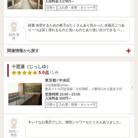
入浴料金 2,178円～
日帰り
入れ墨・刺青・タトゥー可
綺麗 休憩するための椅子がたくさんあり良かった 水風呂二つあ
り一つは深く潜れるものと浅いものとあり使い分けできる ヘ…
40代 男
性
関連情報から探す
十思湯（じっしゆ）
5.0点
/ 1 件
東京都 / 中央区
小伝馬町駅104m
東京メトロ日比谷線「小伝馬町」４番出口から徒歩３分
営業時間 15:00～23:00
入浴料金 550円～
日帰り
入れ墨・刺青・タトゥー可
キレイなお風呂でした。個別シャワーもたくさんありました。
50代～
男性