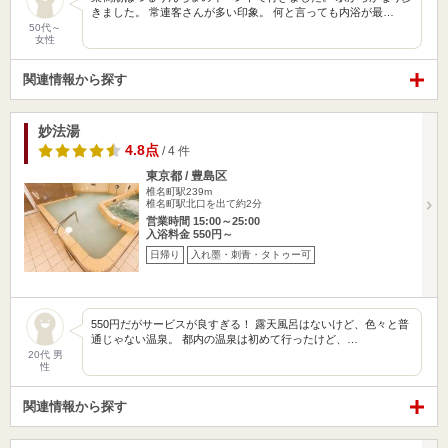
きました。 常連客さんが多い印象。 何と言っても内浴が最…
50代～
女性
関連情報から探す
妙法湯
4.8点
/ 4 件
東京都 / 豊島区
椎名町駅239m
椎名町駅北口を出て約2分
営業時間 15:00～25:00
入浴料金 550円～
日帰り
入れ墨・刺青・タトゥー可
550円だがサービスが良すぎる！ 露天風呂はないけど、色々と普
通じゃない温泉。 都内の温泉は初めて行ったけど、…
20代 男
性
関連情報から探す