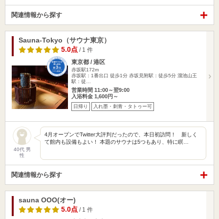
関連情報から探す
Sauna-Tokyo（サウナ東京）
5.0点
/ 1 件
東京都 / 港区
赤坂駅172m
赤坂駅：1番出口 徒歩1分 赤坂見附駅：徒歩5分 溜池山王
駅：徒…
営業時間 11:00～翌9:00
入浴料金 1,600円～
日帰り
入れ墨・刺青・タトゥー可
4月オープンでTwitter大評判だったので、本日初訪問！ 新しく
て館内も設備もよい！ 本題のサウナは5つもあり、特に瞑…
40代 男
性
関連情報から探す
sauna OOO(オー)
5.0点
/ 1 件