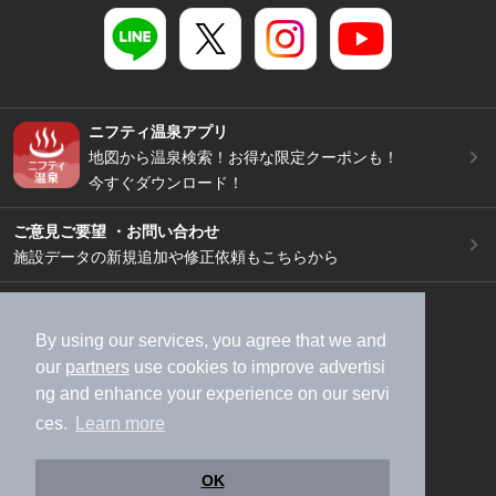
ニフティ温泉アプリ
地図から温泉検索！お得な限定クーポンも！
今すぐダウンロード！
ご意見ご要望 ・お問い合わせ
施設データの新規追加や修正依頼もこちらから
スマートフォン
/
PC
加盟店募集（資料請求）
広告出稿のご案内
By using our services, you agree that we and
our
partners
use cookies to improve advertisi
利用規約
ライフスタイルMEMBERS+規約
ng and enhance your experience on our servi
特定商取引法に基づく表記
ヘルプ
採用情報
ces.
Learn more
運営会社
個人情報保護ポリシー
©NIFTY Lifestyle Co., Ltd.
OK