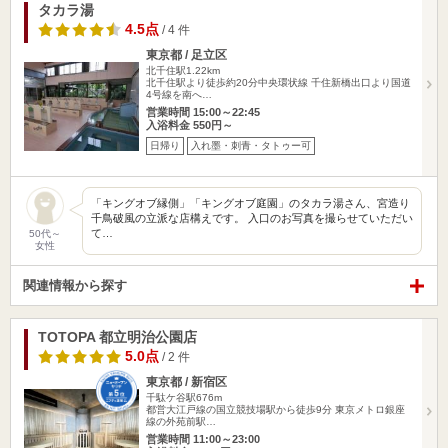
タカラ湯
4.5点
/ 4 件
東京都 / 足立区
北千住駅1.22km
北千住駅より徒歩約20分中央環状線 千住新橋出口より国道
4号線を南へ…
営業時間 15:00～22:45
入浴料金 550円～
日帰り
入れ墨・刺青・タトゥー可
「キングオブ縁側」「キングオブ庭園」のタカラ湯さん、宮造り
千鳥破風の立派な店構えです。 入口のお写真を撮らせていただい
て…
50代～
女性
関連情報から探す
TOTOPA 都立明治公園店
5.0点
/ 2 件
東京都 / 新宿区
千駄ケ谷駅676m
都営大江戸線の国立競技場駅から徒歩9分 東京メトロ銀座
線の外苑前駅…
営業時間 11:00～23:00