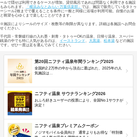
ールで隠せば利用できるケースが増加。貸切風呂であれば問題なく利用できる施設
もみられます。
「横浜みなとみらい 万葉倶楽部」
では、施設で販売しているタトゥ
ーシール2枚までで覆えることを条件に一般と同様に浴場が利用可能。自慢のお湯
と眺望を心ゆくまで楽しむことができます。
※施設によりシールのサイズ・枚数等の制限が異なります。詳細は各施設へお問合
せください。
千代田・常磐緩行線の入れ墨・刺青・タトゥーOKの温泉、日帰り温泉、スーパー
銭湯の中でも特に人気があるのは、
イーストランド
、
大黒湯
、
松本湯
などの施設
です。ぜひ一度は足を運んでみてください。
第20回ニフティ温泉年間ランキング2025
全国約2.2万件の中から頂点に選ばれた、2025年の人
気施設は…
ニフティ温泉 サウナランキング2026
おふろ好きユーザーの投票により、全国No.1サウナが
決定！
ニフティ温泉プレミアムクーポン
ノジマモバイル会員向け 通常よりもお得な「特別価