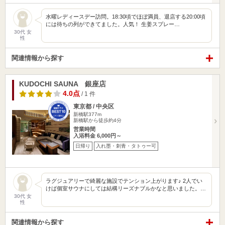
水曜レディースデー訪問。18:30頃でほぼ満員、退店する20:00頃
には待ちの列ができてました。人気！ 生姜スプレー…
30代 女
性
関連情報から探す
KUDOCHI SAUNA 銀座店
4.0点
/ 1 件
東京都 / 中央区
新橋駅377m
新橋駅から徒歩約4分
営業時間
入浴料金 6,000円～
日帰り
入れ墨・刺青・タトゥー可
ラグジュアリーで綺麗な施設でテンション上がります♪ 2人でい
けば個室サウナにしては結構リーズナブルかなと思いました。…
30代 女
性
関連情報から探す