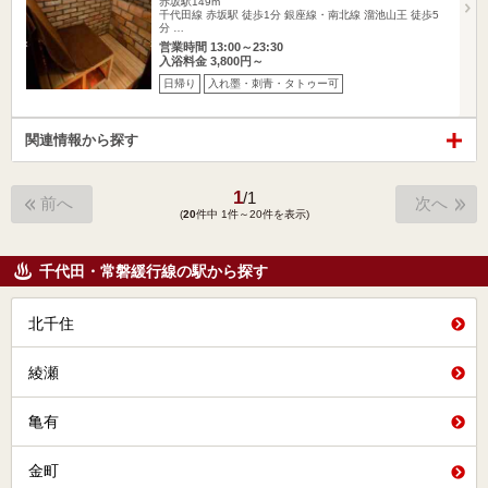
赤坂駅149m
千代田線 赤坂駅 徒歩1分 銀座線・南北線 溜池山王 徒歩5
分 …
営業時間 13:00～23:30
入浴料金 3,800円～
日帰り
入れ墨・刺青・タトゥー可
関連情報から探す
1
/
1
前へ
次へ
(
20
件中 1件～20件を表示)
千代田・常磐緩行線の駅から探す
北千住
綾瀬
亀有
金町