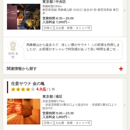
東京都 / 中央区
馬喰町駅246m
都営新宿線 馬喰横山駅 A3出口 徒歩30 秒 都営浅草線 東日
本…
営業時間 8:30～25:00
入浴料金 7,000円～
日帰り
入れ墨・刺青・タトゥー可
馬喰横山から徒歩スグ、珍しい畳のサウナ！ △の部屋を利用しま
したが、お部屋がオシャレで特別感があって良い時間を過ごせ…
30代 女
性
関連情報から探す
生姜サウナ 金の亀
4.0点
/ 1 件
東京都 / 港区
赤坂見附駅175m
・赤坂見附駅10番出口より徒歩5分 ・赤坂駅1番出口より
徒歩5分 …
営業時間 9:00～23:30
入浴料金 1,800円～
日帰り
入れ墨・刺青・タトゥー可