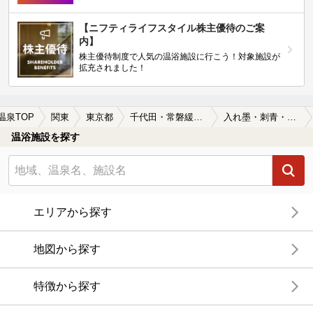
【ニフティライフスタイル株主優待のご案
内】
株主優待制度で人気の温浴施設に行こう！対象施設が
拡充されました！
温泉TOP
関東
東京都
千代田・常磐緩行線
入れ墨・刺青・タトゥーOKの千代田・常磐緩行線周辺の温泉、日帰り温泉、スーパー銭湯を探す
温浴施設を探す
エリアから探す
地図から探す
特徴から探す