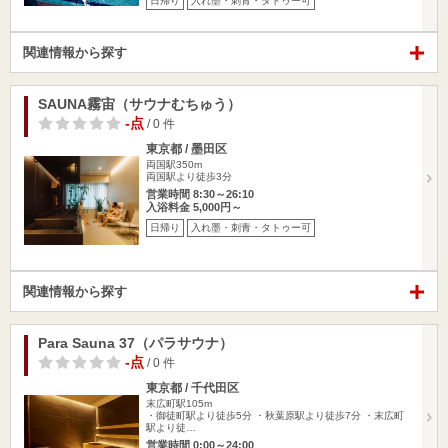
日帰り
入れ墨・刺青・タトゥー可
関連情報から探す
SAUNA霧宙（サウナむちゅう）
-点
/ 0 件
東京都 / 墨田区
両国駅350m
両国駅より徒歩3分
営業時間 8:30～26:10
入浴料金 5,000円～
日帰り
入れ墨・刺青・タトゥー可
関連情報から探す
Para Sauna 37（パラサウナ）
-点
/ 0 件
東京都 / 千代田区
末広町駅105m
・御徒町駅より徒歩5分 ・秋葉原駅より徒歩7分 ・末広町
駅より徒…
営業時間 0:00～24:00