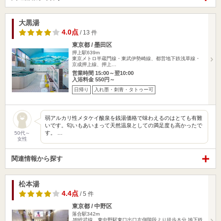
大黒湯
4.0点
/ 13 件
東京都 / 墨田区
押上駅639m
東京メトロ半蔵門線・東武伊勢崎線、都営地下鉄浅草線・
京成押上線、押上…
営業時間 15:00～翌10:00
入浴料金 550円～
日帰り
入れ墨・刺青・タトゥー可
弱アルカリ性メタケイ酸泉を銭湯価格で味わえるのはとても有難
いです。匂いもあいまって天然温泉としての満足度も高かったで
す。 …
50代～
女性
関連情報から探す
松本湯
4.4点
/ 5 件
東京都 / 中野区
落合駅342m
JR総武線 東中野駅東口出口左側階段より徒歩８分 地下鉄