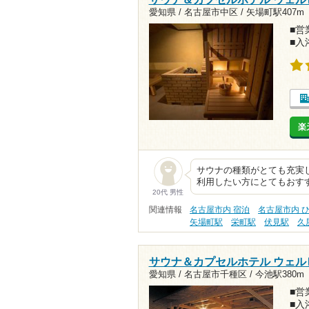
愛知県 / 名古屋市中区 /
矢場町駅407m
■営業
■入
楽
サウナの種類がとても充実し
利用したい方にとてもおす
20代 男性
関連情報
名古屋市内 宿泊
名古屋市内 
矢場町駅
栄町駅
伏見駅
久
サウナ＆カプセルホテル ウェル
愛知県 / 名古屋市千種区 /
今池駅380m
■営業
■入