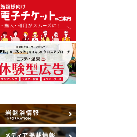
温泉・日帰り温泉・スーパー銭
広告出稿のご案内