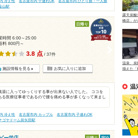
内 冷え性
名古屋市内 子連れOK
名古屋市内 ひとり旅・一人旅
金山駅
露天炭酸
橋店」が
日帰り
時間 6:00～25:00
浴料 800円～
>
3.8 点
/ 37件
温泉、炭
施設情報を見る
お気に入りに追加
揃えた「
温
銭湯に入ってゆっくりする事が出来ない人でした。 ココを
ある医療従事者であるので腰を痛める事が多くなって来まし
内 冷え性
名古屋市内 カップル
名古屋市内 子連れOK
ナゴヤドーム前矢田駅
ビー栄店