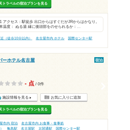
天トラベルの宿泊プランを見る
.1 アクセス：駅徒歩 出口からはすぐだがJRからはかなり。
本温度： ぬる湯 縁に後頭部をのせられるか：…
駅近（徒歩10分以内）
名古屋市内 ホテル
国際センター駅
パーホテル名古屋
宿泊
- 点
/ 0件
>
施設情報を見る
お気に入りに追加
天トラベルの宿泊プランを見る
屋市内 宿泊
名古屋市内 お食事・食事処
内）
亀島駅
名古屋駅
太閤通駅
国際センター駅