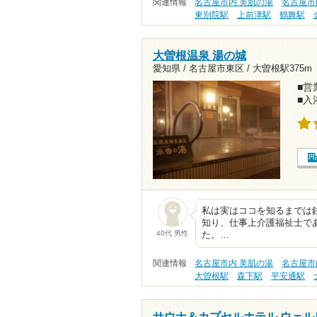
関連情報
名古屋市内 美肌の湯
名古屋市
東別院駅
上前津駅
鶴舞駅
大曽根温泉 湯の城
愛知県 / 名古屋市東区 /
大曽根駅375m
■営業
■入
私は実はココを知るまでは
知り、仕事上介護福祉士で
40代 男性
た。…
関連情報
名古屋市内 美肌の湯
名古屋市
大曽根駅
森下駅
平安通駅
サウナ＆カプセルホテル ウェル