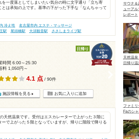
れを一度落としてしまいたい気分の時に文字通り「立ち寄
サウナ＆
ことは承知の上です。基準の下がった下手な「なんちゃって
ューアル
レポート
内 冷え性
名古屋市内 エステ・マッサージ
王駅
尾頭橋駅
大須観音駅
ささしまライブ駅
日帰り
天然温泉
時間 6:00～25:30
日帰り温
浴料 1,050円～
>
4.1 点
/ 90件
施設情報を見る
お気に入りに追加
ファミリ
Faのシ
5℃の天然温泉です。受付はエスカレーターで上がった３階に
ターで上がった５階となっていますが、帰りに階段で降りる