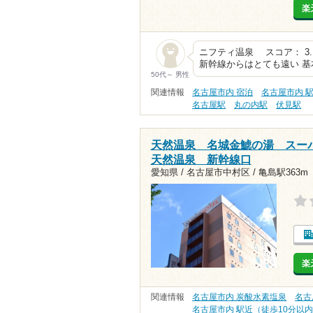
楽
ニフティ温泉 スコア： 3
新幹線からはとても遠い 基
50代～ 男性
関連情報
名古屋市内 宿泊
名古屋市内 
名古屋駅
丸の内駅
伏見駅
天然温泉 名城金鯱の湯 スー
天然温泉 新幹線口
愛知県 / 名古屋市中村区 /
亀島駅363m
楽
関連情報
名古屋市内 炭酸水素塩泉
名古
名古屋市内 駅近（徒歩10分以