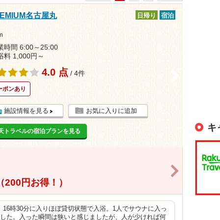
MIUM名古屋丸
日帰り
宿泊
m
時間 6:00～25:00
浴料 1,000円～
4.0 点
/ 4件
>
ーポンあり
施設情報を見る
お気に入りに追加
キ
天トラベルの宿泊プランを見る
>
（200円お得！）
16時30分に入りほぼ貸切状態で入浴。1人でサウナに入っ
ました。入った瞬間は狭いと感じましたが、人が少ければ何