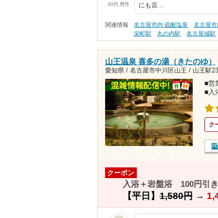
40代 男性
にも言…
関連情報
名古屋市内 硫酸塩泉
名古屋市
栄町駅
丸の内駅
名古屋城駅
山王温泉 喜多の湯（きたのゆ）
愛知県 / 名古屋市中川区山王 /
山王駅23
■営業
■入
ク
クーポン
入浴＋岩盤浴 100円引
【平日】
1,580円
→
1,