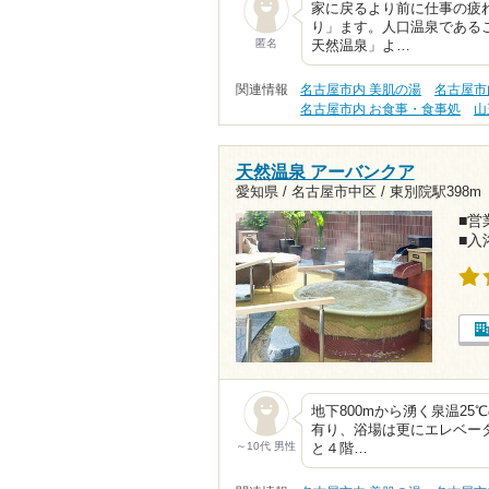
家に戻るより前に仕事の疲
り」ます。人口温泉である
匿名
天然温泉」よ…
関連情報
名古屋市内 美肌の湯
名古屋市
名古屋市内 お食事・食事処
山
天然温泉 アーバンクア
愛知県 / 名古屋市中区 /
東別院駅398m
■営業
■入
地下800mから湧く泉温2
有り、浴場は更にエレベー
～10代 男性
と４階…