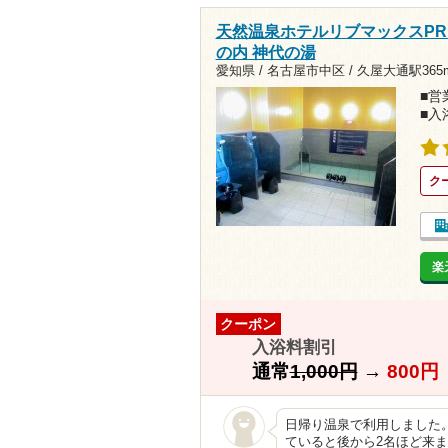
天然温泉ホテルリブマックスPRE
の内 神代の湯
愛知県 / 名古屋市中区 /
久屋大通駅365
■営業
■入
ク
楽
クーポン
入浴料割引
通常
1,000円
→
800円
日帰り温泉で利用しました。
ていると後から2名ほど来