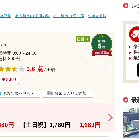
レ
内 宿泊
名古屋市内 美肌の湯
名古屋市内 切り傷
久屋大通駅
日帰り
7m
楽
料
時間 9:00～24:00
最
浴料 800円～
>
3.6 点
/ 40件
ーポンあり
施設情報を見る
お気に入りに追加
最
>
き
480円
【土日祝】
1,780円
→
1,680円