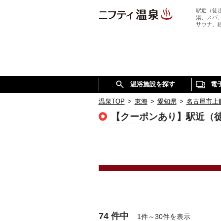
駅近（徒
湯、スパ
サウナ、
温浴施設を探す
電
温泉TOP
>
東海
>
愛知県
>
名古屋市上
【クーポンあり】駅近（
74 件中
1件～30件を表示