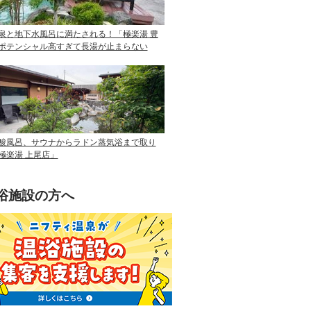
泉と地下水風呂に満たされる！「極楽湯 豊
ポテンシャル高すぎて長湯が止まらない
酸風呂、サウナからラドン蒸気浴まで取り
極楽湯 上尾店」
浴施設の方へ
ニフティ温泉を使って手軽に集