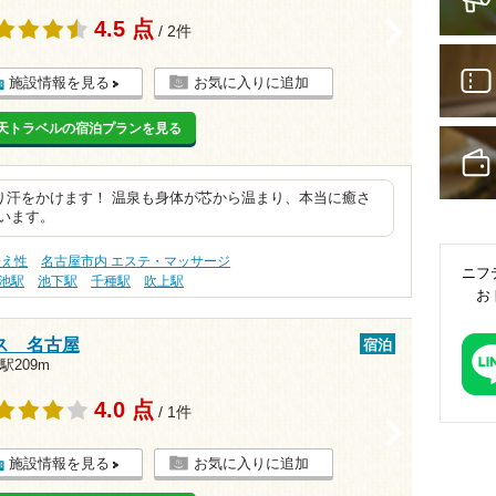
4.5 点
>
/ 2件
施設情報を見る
お気に入りに追加
天トラベルの宿泊プランを見る
り汗をかけます！ 温泉も身体が芯から温まり、本当に癒さ
います。
冷え性
名古屋市内 エステ・マッサージ
ニフ
池駅
池下駅
千種駅
吹上駅
お
ス 名古屋
宿泊
209m
4.0 点
/ 1件
>
施設情報を見る
お気に入りに追加