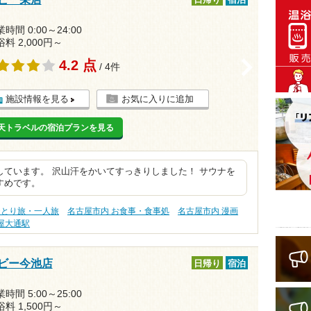
日帰り
宿泊
時間 0:00～24:00
浴料 2,000円～
4.2 点
>
/ 4件
施設情報を見る
お気に入りに追加
天トラベルの宿泊プランを見る
ています。 沢山汗をかいてすっきりしました！ サウナを
すめです。
ひとり旅・一人旅
名古屋市内 お食事・食事処
名古屋市内 漫画
屋大通駅
ビー今池店
日帰り
宿泊
時間 5:00～25:00
浴料 1,500円～