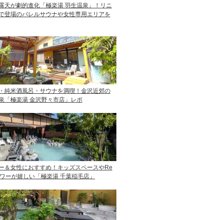
露天が劇的進化「極楽湯 羽生温泉」！リニ
で登場のバレルサウナや女性専用エリアを
・純米酒風呂・サウナを満喫！金沢近郊の
泉「極楽湯 金沢野々市店」レポ
ー＆女性におすすめ！キッズスペースやRe
ャワーが嬉しい「極楽湯 千葉稲毛店」