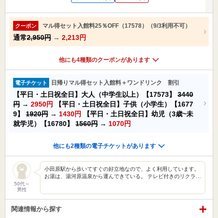
マル得セット入館料25％OFF（17578）（9/3利用不可）
クーポン
通常
2,950円
→
2,213円
他にも4種類のクーポンがあります
日帰りマル得セット入館料＋ワンドリンク 割引
電子チケット
【平日・土日祝全日】大人（中学生以上）【17573】
3440
円
→
2950円
【平日・土日祝全日】子供（小学生）【1677
9】
1920円
→
1430円
【平日・土日祝全日】幼児（3歳~未
就学児）【16780】
1560円
→
1070円
他にも2種類の電子チケットがあります
小田原駅から歩いてすぐの好立地なので、よく利用しています。
お湯は、湯河原温泉から運んできている。 テレビ付きのリクラ…
50代～
男性
関連情報から探す