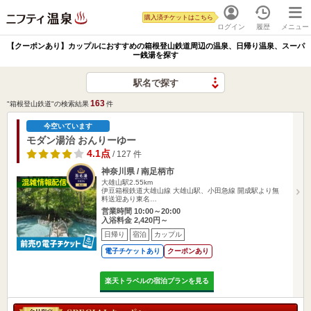
購入済チケットはこちら
ログイン
履歴
メニュー
【クーポンあり】カップルにおすすめの箱根登山鉄道周辺の温泉、日帰り温泉、スーパ
ー銭湯を探す
駅名で探す
163
"箱根登山鉄道"の検索結果
件
今空いています
モダン湯治 おんりーゆー
4.1点
/ 127 件
神奈川県 / 南足柄市
大雄山駅2.55km
伊豆箱根鉄道大雄山線 大雄山駅、小田急線 開成駅より無
料送迎あり東名…
営業時間 10:00～20:00
入浴料金 2,420円～
日帰り
宿泊
カップル
電子チケットあり
クーポンあり
楽天トラベルの宿泊プランを見る