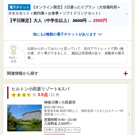
【オンライン限定】1日湯ったりプラン（大浴場利用＋
電子チケット
タオルセット＋館内着＋お食事＋ソフトドリンクセット）
【平日限定】大人（中学生以上）
3600円
→
2500円
他にも2種類の電子チケットがあります
以前から行ってみたいと思っていて、先日アウトレットで買い物
の後、行く事ができました。 施設は清潔感があり、炭酸泉や露天
風…
50代～
女性
関連情報から探す
ヒルトン小田原リゾート&スパ
3.5点
/ 21 件
神奈川県 / 小田原市
根府川駅780m
東海道本線 根府川駅より、無料送迎バスまたはタクシー利
用西湘バイパス…
営業時間 9:00～21:00
入浴料金 2,500円～
日帰り
宿泊
カップル