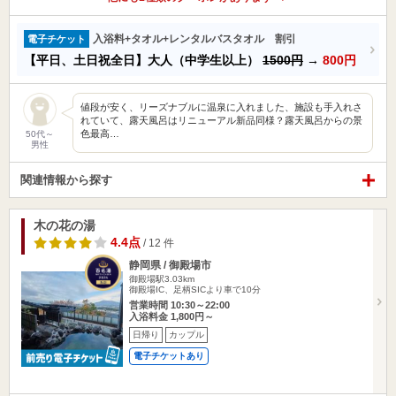
入浴料+タオル+レンタルバスタオル 割引
電子チケット
【平日、土日祝全日】大人（中学生以上）
1500円
→
800円
値段が安く、リーズナブルに温泉に入れました、施設も手入れさ
れていて、露天風呂はリニューアル新品同様？露天風呂からの景
色最高…
50代～
男性
関連情報から探す
木の花の湯
4.4点
/ 12 件
静岡県 / 御殿場市
御殿場駅3.03km
御殿場IC、足柄SICより車で10分
営業時間 10:30～22:00
入浴料金 1,800円～
日帰り
カップル
電子チケットあり