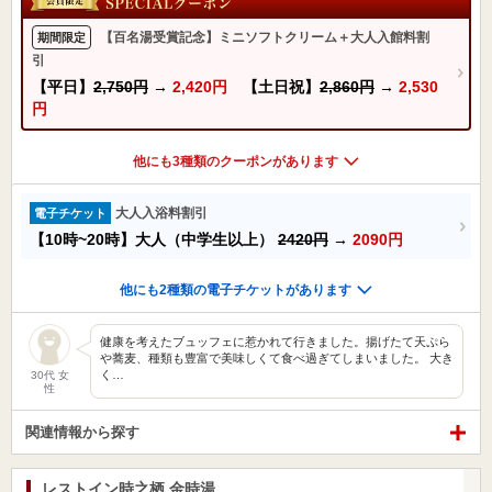
【百名湯受賞記念】ミニソフトクリーム＋大人入館料割
期間限定
引
【平日】
2,750円
→
2,420円
【土日祝】
2,860円
→
2,530
円
他にも3種類のクーポンがあります
大人入浴料割引
電子チケット
【10時~20時】大人（中学生以上）
2420円
→
2090円
他にも2種類の電子チケットがあります
健康を考えたブュッフェに惹かれて行きました。揚げたて天ぷら
や蕎麦、種類も豊富で美味しくて食べ過ぎてしまいました。 大き
く…
30代 女
性
関連情報から探す
レストイン時之栖 金時湯