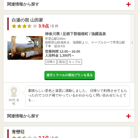
関連情報から探す
白湯の宿 山田家
3.9点
/ 8 件
神奈川県 / 足柄下郡箱根町 / 強羅温泉
早雲山駅249m
箱根登山鉄道終点 強羅駅より、ケーブルカーで早雲山駅
下車 徒歩3分
営業時間 12:00～16:00
入浴料金 1,300円～
日帰り
宿泊
カップル
楽天トラベルの宿泊プランを見る
素晴らしい景色と湯質に感動しました。 日帰りで利用させてもら
ったのでコロナ禍でやっているかわからなく問い合わせたらとて
も…
30代 女
性
関連情報から探す
青巒荘
2.7点