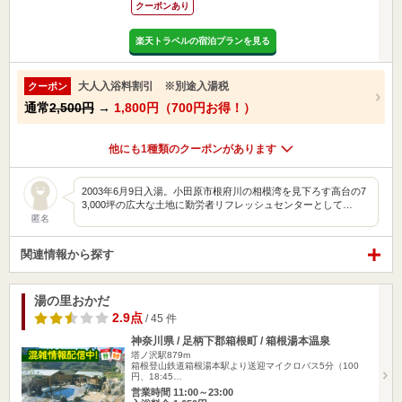
クーポンあり
楽天トラベルの宿泊プランを見る
大人入浴料割引 ※別途入湯税
クーポン
通常
2,500円
→
1,800円（700円お得！）
他にも1種類のクーポンがあります
2003年6月9日入湯。小田原市根府川の相模湾を見下ろす高台の7
3,000坪の広大な土地に勤労者リフレッシュセンターとして…
匿名
関連情報から探す
湯の里おかだ
2.9点
/ 45 件
神奈川県 / 足柄下郡箱根町 / 箱根湯本温泉
塔ノ沢駅879m
箱根登山鉄道箱根湯本駅より送迎マイクロバス5分（100
円、18:45…
営業時間 11:00～23:00