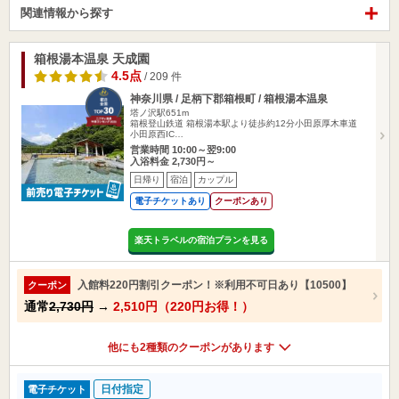
関連情報から探す
箱根湯本温泉 天成園
4.5点
/ 209 件
神奈川県 / 足柄下郡箱根町 / 箱根湯本温泉
塔ノ沢駅651m
箱根登山鉄道 箱根湯本駅より徒歩約12分小田原厚木車道
小田原西IC…
営業時間 10:00～翌9:00
入浴料金 2,730円～
日帰り
宿泊
カップル
電子チケットあり
クーポンあり
楽天トラベルの宿泊プランを見る
入館料220円割引クーポン！※利用不可日あり【10500】
クーポン
通常
2,730円
→
2,510円（220円お得！）
他にも2種類のクーポンがあります
日付指定
電子チケット