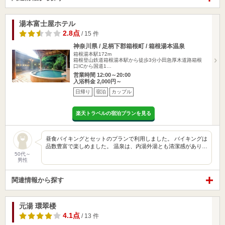
湯本富士屋ホテル
2.8点
/ 15 件
神奈川県 / 足柄下郡箱根町 / 箱根湯本温泉
箱根湯本駅172m
箱根登山鉄道箱根湯本駅から徒歩3分小田急厚木道路箱根
口ICから国道1…
営業時間 12:00～20:00
入浴料金 2,000円～
日帰り
宿泊
カップル
楽天トラベルの宿泊プランを見る
昼食バイキングとセットのプランで利用しました。 バイキングは
品数豊富で楽しめました。 温泉は、内湯外湯とも清潔感があり…
50代～
男性
関連情報から探す
元湯 環翠楼
4.1点
/ 13 件