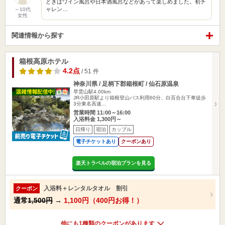
ときはワイン風呂や日本酒風呂などがあって楽しめました。初チ
ャレン…
～10代
女性
関連情報から探す
箱根高原ホテル
4.2点
/ 51 件
神奈川県 / 足柄下郡箱根町 / 仙石原温泉
早雲山駅4.00km
JR小田原駅より箱根登山バス利用60分、白百合台下車徒歩
3分東名高速…
営業時間 11:00～16:00
入浴料金 1,300円～
日帰り
宿泊
カップル
電子チケットあり
クーポンあり
楽天トラベルの宿泊プランを見る
入浴料＋レンタルタオル 割引
クーポン
通常
1,500円
→
1,100円（400円お得！）
他にも1種類のクーポンがあります