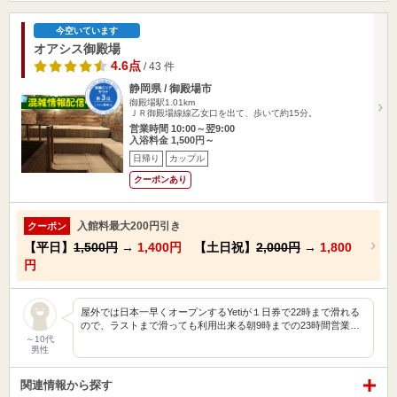
今空いています
オアシス御殿場
4.6点
/ 43 件
静岡県 / 御殿場市
御殿場駅1.01km
ＪＲ御殿場線線乙女口を出て、歩いて約15分。
営業時間 10:00～翌9:00
入浴料金 1,500円～
日帰り
カップル
クーポンあり
入館料最大200円引き
クーポン
【平日】
1,500円
→
1,400円
【土日祝】
2,000円
→
1,800
円
屋外では日本一早くオープンするYetiが１日券で22時まで滑れる
ので、ラストまで滑っても利用出来る朝9時までの23時間営業…
～10代
男性
関連情報から探す