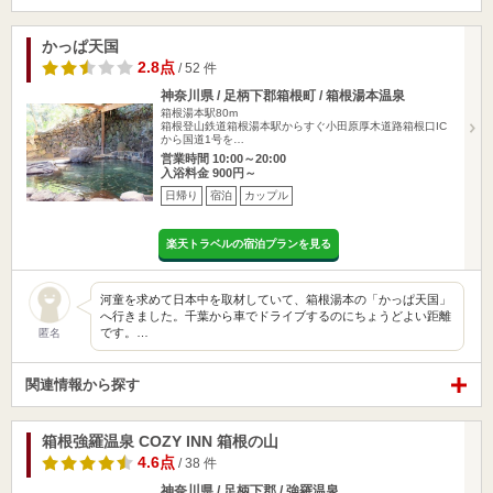
かっぱ天国
2.8点
/ 52 件
神奈川県 / 足柄下郡箱根町 / 箱根湯本温泉
箱根湯本駅80m
箱根登山鉄道箱根湯本駅からすぐ小田原厚木道路箱根口IC
から国道1号を…
営業時間 10:00～20:00
入浴料金 900円～
日帰り
宿泊
カップル
楽天トラベルの宿泊プランを見る
河童を求めて日本中を取材していて、箱根湯本の「かっぱ天国」
へ行きました。千葉から車でドライブするのにちょうどよい距離
です。…
匿名
関連情報から探す
箱根強羅温泉 COZY INN 箱根の山
4.6点
/ 38 件
神奈川県 / 足柄下郡 / 強羅温泉