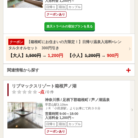
入浴料金 1,200円～
日帰り
宿泊
カップル
クーポンあり
楽天トラベルの宿泊プランを見る
【箱根町にお住まいの方限定！】日帰り温泉入浴料+レン
クーポン
タルタオルセット 300円引き
【大人】
1,500円
→
1,200円
【小人】
1,200円
→
900円
関連情報から探す
リブマックスリゾート箱根芦ノ湖
-点
/ 0 件
神奈川県 / 足柄下郡箱根町 / 芦ノ湖温泉
早雲山駅3.10km
ＪＲ「小田原駅」よりお車にて約３０分
営業時間 9:00～18:00
入浴料金 1,200円～
日帰り
宿泊
カップル
クーポンあり