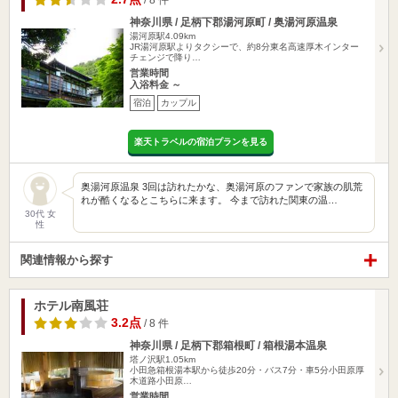
/ 8 件
神奈川県 / 足柄下郡湯河原町 / 奥湯河原温泉
湯河原駅4.09km
JR湯河原駅よりタクシーで、約8分東名高速厚木インター
チェンジで降り…
営業時間
入浴料金 ～
宿泊
カップル
楽天トラベルの宿泊プランを見る
奥湯河原温泉 3回は訪れたかな、奥湯河原のファンで家族の肌荒
れが酷くなるとこちらに来ます。 今まで訪れた関東の温…
30代 女
性
関連情報から探す
ホテル南風荘
3.2点
/ 8 件
神奈川県 / 足柄下郡箱根町 / 箱根湯本温泉
塔ノ沢駅1.05km
小田急箱根湯本駅から徒歩20分・バス7分・車5分小田原厚
木道路小田原…
営業時間