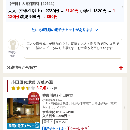
【平日】入館料割引【10511】
大人（中学生以上）
2730円
→
2130円
小学生
1320円
→
1
120円
幼児
990円
→
890円
他にも6種類の電子チケットがあります
巨大な露天風呂が魅力的です。庭園も大きく開放的で良い温泉で
す。一階のロビーも広く清潔です。お土産も充実しています
50代～
男性
関連情報から探す
小田原お堀端 万葉の湯
3.7点
/ 65 件
神奈川県 / 小田原市
小田原駅241m
ＪＲ・箱根登山鉄道小田原駅下車東口より徒歩5分（東京
方面より）西湘バ…
営業時間 0:00～24:00
入浴料金 1,550円～
日帰り
カップル
電子チケットあり
クーポンあり