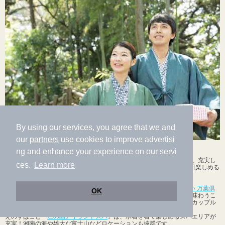
By using our services, you agree that we and
our
partners
use cookies to improve advertisi
「温泉デート」がカップルの間で人気沸騰中！
ng and enhance your experience on our servi
カップル向けの温泉は、水着で入れる温泉や男女一緒に入れる岩盤浴、充実し
ces.
Learn more
たリラクゼーションスペースやレストラン……など、カップルでも1日楽しめる
ようになっています！
デートの名所・横浜みなとみらい駅から徒歩5分の
「横浜みなとみらい 万葉倶
OK
楽部」
では、素敵な浴衣や甚平を着て、都会にいながらも旅情気分を味わうこ
とができます。屋上足湯からはコスモワールドの観覧車を一望でき、カップル
にぴったりの温泉です。
えのすぱこと「
江の島アイランドスパ
」は、水着を着て楽しめるスパエリアが
充実！湘南の海や雄大な富士山などロケーションも抜群です。