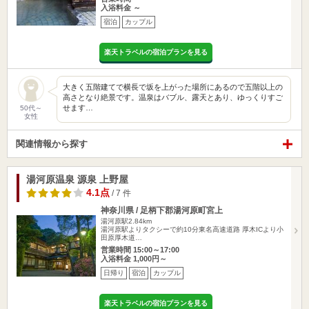
入浴料金 ～
宿泊
カップル
楽天トラベルの宿泊プランを見る
大きく五階建てで横長で坂を上がった場所にあるので五階以上の
高さとなり絶景です。温泉はバブル、露天とあり、ゆっくりすご
せます…
50代～
女性
関連情報から探す
湯河原温泉 源泉 上野屋
4.1点
/ 7 件
神奈川県 / 足柄下郡湯河原町宮上
湯河原駅2.84km
湯河原駅よりタクシーで約10分東名高速道路 厚木ICより小
田原厚木道…
営業時間 15:00～17:00
入浴料金 1,000円～
日帰り
宿泊
カップル
楽天トラベルの宿泊プランを見る