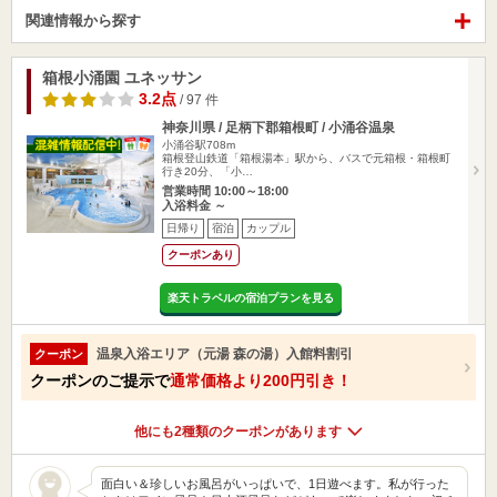
関連情報から探す
箱根小涌園 ユネッサン
3.2点
/ 97 件
神奈川県 / 足柄下郡箱根町 / 小涌谷温泉
小涌谷駅708m
箱根登山鉄道「箱根湯本」駅から、バスで元箱根・箱根町
行き20分、「小…
営業時間 10:00～18:00
入浴料金 ～
日帰り
宿泊
カップル
クーポンあり
楽天トラベルの宿泊プランを見る
温泉入浴エリア（元湯 森の湯）入館料割引
クーポン
クーポンのご提示で
通常価格より200円引き！
他にも2種類のクーポンがあります
面白い＆珍しいお風呂がいっぱいで、1日遊べます。私が行った