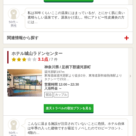
私は30年くらいここの温泉にはまっているが、とにかく肌に良い
素晴らしい温泉です。源泉かけ流し。特にアトピー性皮膚炎の方
には…
50代～
男性
関連情報から探す
ホテル城山ラドンセンター
3.1点
/ 7 件
神奈川県 / 足柄下郡湯河原町
湯河原駅197m
東海道線湯河原駅より徒歩2分、東海道新幹線熱海駅より
タクシーで15分…
営業時間 12:00～22:30
入浴料金 ～
宿泊
カップル
楽天トラベルの宿泊プランを見る
こんなに温まる施設が注目されていないことに危惧。ホテル自体
は年季の入った建物ですが最近リノベしたのでロビーフロント、
4階の…
50代～