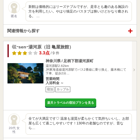
新館は価格的にはリーズナブルですが、是非とも趣のある施設の
方を利用したい。やはり猫足のバスタブは狭いけどかなり癒され
る。 …
匿名
関連情報から探す
巛ｰsenｰ湯河原（旧 亀屋旅館）
3.3点
/ 9 件
神奈川県 / 足柄下郡湯河原町
湯河原駅2.62km
JR東海道線湯河原駅でバス2番線に乗り換え、藤木橋にて
下車、徒歩2分…
営業時間
入浴料金 ～
宿泊
カップル
楽天トラベルの宿泊プランを見る
全てが大満足です♡ 温泉も湯質が柔らかくて気持ちいいし、お部
屋も広くて過ごしやすいです！130年の老舗なのですが、昔な
ら…
20代 女
性