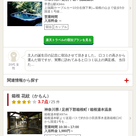
早雲山駅434m
上強羅(ケーブルカー10分右側下車)→箱根の山まで徒歩5分
国道１号線…
営業時間
入浴料金 ～
宿泊
カップル
楽天トラベルの宿泊プランを見る
主人の誕生日の記念に宿泊させて頂きました。 口コミの高さから
選んだ宿ですが、実際に訪れてみると口コミ以上の満足感。 当日
た…
20代 女
性
関連情報から探す
箱根 花紋（かもん）
3.7点
/ 25 件
神奈川県 / 足柄下郡箱根町 / 箱根湯本温泉
箱根湯本駅497m
箱根湯本駅より送迎バスで約5分小田原厚木道路箱根口IC
から国道1号を…
営業時間 10:30～17:00
入浴料金 1,980円～