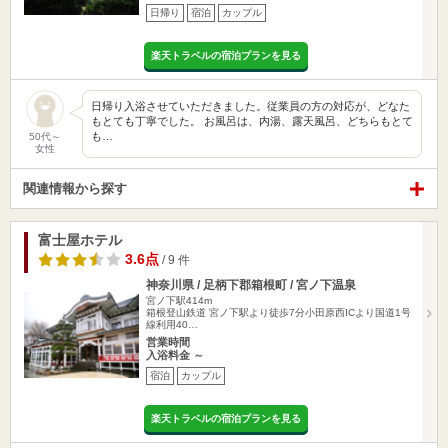
日帰り
宿泊
カップル
楽天トラベルの宿泊プランを見る
日帰り入浴させていただきました。従業員の方の対応が、どなた
もとても丁寧でした。 お風呂は、内湯、露天風呂、どちらもとて
も…
50代～
女性
関連情報から探す
富士屋ホテル
3.6点
/ 9 件
神奈川県 / 足柄下郡箱根町 / 宮ノ下温泉
宮ノ下駅414m
箱根登山鉄道 宮ノ下駅より徒歩7分小田原西ICより国道1号
線利用40…
営業時間
入浴料金 ～
宿泊
カップル
楽天トラベルの宿泊プランを見る