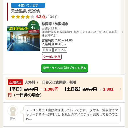
今空いています
天然温泉 気楽坊
4.2点
/ 134 件
静岡県 / 御殿場市
岩波駅2.33km
JR御殿場線御殿場駅から無料シャトルバスで約15分東名高
速裾野ICよ…
営業時間 7:00～24:00
入浴料金 814円～
日帰り
カップル
クーポンあり
楽天トラベルの宿泊プランを見る
入浴料（一日券又は夜間券）割引
会員限定
【平日】
1,540円
→
1,386円
【土日祝】
2,090円
→
1,881
円
（一日券の場合）
２～３ヶ月に１度は高速使って行ってます。 タオル、浴衣付でマ
ッサージ椅子も無料だし お風呂のアメニティも充実してるのでこ
の…
匿名