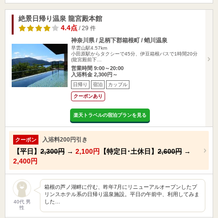
絶景日帰り温泉 龍宮殿本館
4.4点
/ 29 件
神奈川県 / 足柄下郡箱根町 / 蛸川温泉
早雲山駅4.57km
小田原駅からタクシーで45分、伊豆箱根バスで1時間20分
(龍宮殿前下…
営業時間 9:00～20:00
入浴料金 2,300円～
日帰り
宿泊
カップル
クーポンあり
楽天トラベルの宿泊プランを見る
入浴料200円引き
クーポン
【平日】
2,300円
→
2,100円
【特定日･土休日】
2,600円
→
2,400円
箱根の芦ノ湖畔に佇む、昨年7月にリニューアルオープンしたプ
リンスホテル系の日帰り温泉施設。平日の午前中、利用してみま
した…
40代 男
性