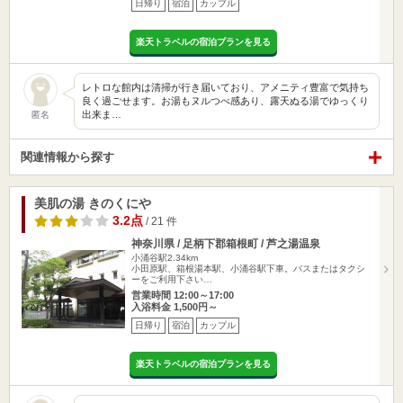
日帰り
宿泊
カップル
楽天トラベルの宿泊プランを見る
レトロな館内は清掃が行き届いており、アメニティ豊富で気持ち
良く過ごせます。お湯もヌルつべ感あり、露天ぬる湯でゆっくり
出来ま…
匿名
関連情報から探す
美肌の湯 きのくにや
3.2点
/ 21 件
神奈川県 / 足柄下郡箱根町 / 芦之湯温泉
小涌谷駅2.34km
小田原駅、箱根湯本駅、小涌谷駅下車。バスまたはタクシ
ーをご利用下さい…
営業時間 12:00～17:00
入浴料金 1,500円～
日帰り
宿泊
カップル
楽天トラベルの宿泊プランを見る