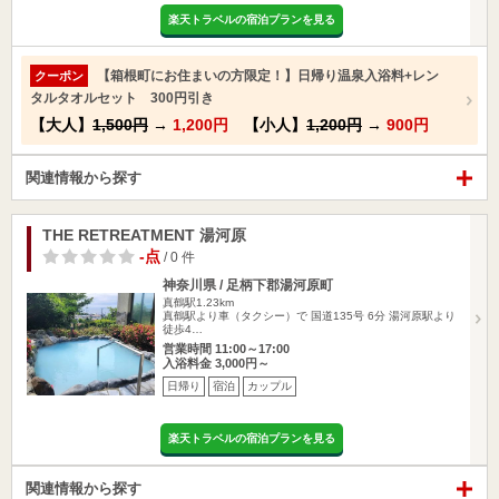
楽天トラベルの宿泊プランを見る
【箱根町にお住まいの方限定！】日帰り温泉入浴料+レン
クーポン
タルタオルセット 300円引き
【大人】
1,500円
→
1,200円
【小人】
1,200円
→
900円
関連情報から探す
THE RETREATMENT 湯河原
-点
/ 0 件
神奈川県 / 足柄下郡湯河原町
真鶴駅1.23km
真鶴駅より車（タクシー）で 国道135号 6分 湯河原駅より
徒歩4…
営業時間 11:00～17:00
入浴料金 3,000円～
日帰り
宿泊
カップル
楽天トラベルの宿泊プランを見る
関連情報から探す