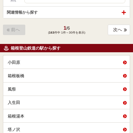
男性
関連情報から探す
1
/
6
前へ
次へ
(
163
件中 1件～30件を表示)
箱根登山鉄道の駅から探す
小田原
箱根板橋
風祭
入生田
箱根湯本
塔ノ沢