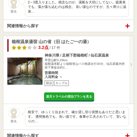
2～3度入りました。残念なのが、湯船を大切にしてない。硫黄泉
でも、藻が落ち込むのは残念。 良い湯なのですが、元々周りに温
泉…
匿名
関連情報から探す
箱根温泉湯宿 山の省（旧 はたご一の湯）
3.2点
/ 17 件
神奈川県 / 足柄下郡箱根町 / 仙石原温泉
早雲山駅3.29km
箱根湯本駅より箱根登山バス桃源台行30分、仙石原案内所
前下車徒歩約1…
営業時間
入浴料金 ～
宿泊
カップル
楽天トラベルの宿泊プランを見る
格安で、ゆっくり泊まれて、確か貸し切り状態もありだと思いま
す。 透明無色でも、良い湯です。食事が工夫されていて、安いな
りの…
匿名
関連情報から探す