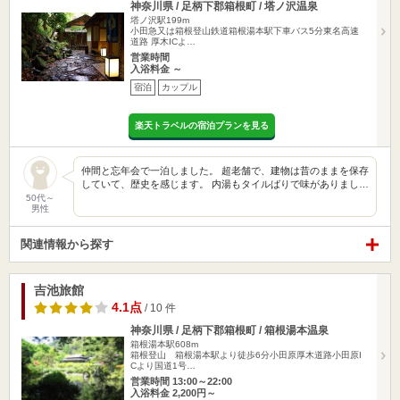
神奈川県 / 足柄下郡箱根町 / 塔ノ沢温泉
塔ノ沢駅199m
小田急又は箱根登山鉄道箱根湯本駅下車バス5分東名高速
道路 厚木ICよ…
営業時間
入浴料金 ～
宿泊
カップル
楽天トラベルの宿泊プランを見る
仲間と忘年会で一泊しました。 超老舗で、建物は昔のままを保存
していて、歴史を感じます。 内湯もタイルばりで味がありまし…
50代～
男性
関連情報から探す
吉池旅館
4.1点
/ 10 件
神奈川県 / 足柄下郡箱根町 / 箱根湯本温泉
箱根湯本駅608m
箱根登山 箱根湯本駅より徒歩6分小田原厚木道路小田原I
Cより国道1号…
営業時間 13:00～22:00
入浴料金 2,200円～