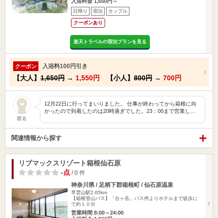
入浴料金 1,650円～
日帰り
宿泊
カップル
クーポンあり
楽天トラベルの宿泊プランを見る
入浴料100円引き
クーポン
【大人】
1,650円
→
1,550円
【小人】
800円
→
700円
12月22日に行ってまいりました。 仕事が終わってから箱根に向
かったので到着したのは20時過ぎでした。23：00まで営業し…
匿名
関連情報から探す
リブマックスリゾート箱根仙石原
-点
/ 0 件
神奈川県 / 足柄下郡箱根町 / 仙石原温泉
早雲山駅2.65km
【箱根登山バス】「台ヶ岳」バス停よりホテルまで徒歩に
て約１０分
営業時間 8:00～24:00