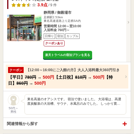
3.9点
/ 9 件
静岡県 / 御殿場市
足柄駅2.53km
東名高速道路上り足柄SA内
営業時間 12:00～翌10:00
入浴料金 760円～
日帰り
宿泊
カップル
クーポンあり
楽天トラベルの宿泊プランを見る
【12:00～16:00にご入館の方】大人入浴料最大360円引き
クーポン
【平日】
780円
→
500円
【土日祝】
810円
→
500円
【特
日】
860円
→
500円
東名高速のオアシスです。 宿泊で使いました。 大浴場は、高濃
度炭酸泉の大浴槽、サウナ、水風呂のみでした。 しっかり寛…
50代～
男性
関連情報から探す