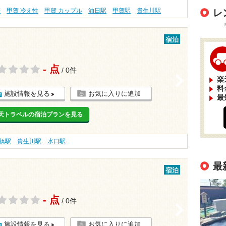
傷
甲賀 冷え性
甲賀 カップル
油日駅
甲賀駅
貴生川駅
レ
宿泊
- 点
/ 0件
>
楽
料
施設情報を見る
お気に入りに追加
最
天トラベルの宿泊プランを見る
橋駅
貴生川駅
水口駅
最
宿泊
- 点
/ 0件
>
施設情報を見る
お気に入りに追加