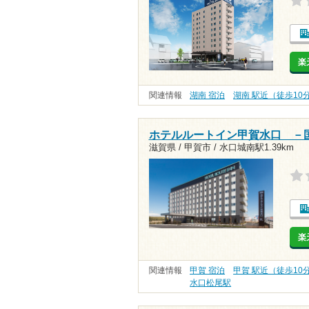
楽
関連情報
湖南 宿泊
湖南 駅近（徒歩10
ホテルルートイン甲賀水口 －
滋賀県 / 甲賀市 /
水口城南駅1.39km
楽
関連情報
甲賀 宿泊
甲賀 駅近（徒歩10
水口松尾駅