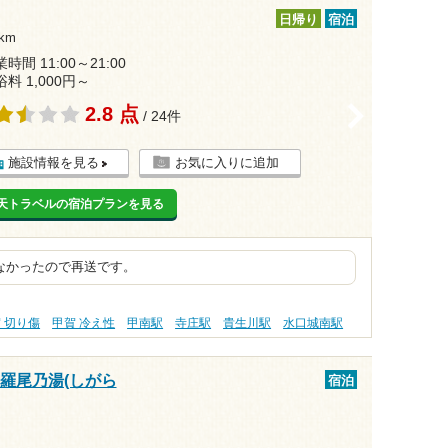
日帰り
宿泊
km
時間 11:00～21:00
浴料 1,000円～
2.8 点
>
/ 24件
施設情報を見る
お気に入りに追加
天トラベルの宿泊プランを見る
なかったので再送です。
 切り傷
甲賀 冷え性
甲南駅
寺庄駅
貴生川駅
水口城南駅
多羅尾乃湯(しがら
宿泊