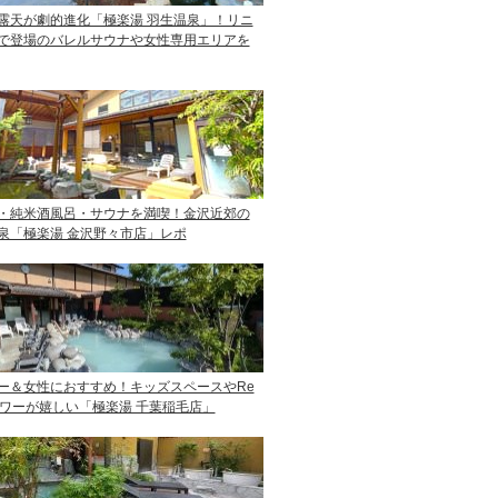
露天が劇的進化「極楽湯 羽生温泉」！リニ
で登場のバレルサウナや女性専用エリアを
・純米酒風呂・サウナを満喫！金沢近郊の
泉「極楽湯 金沢野々市店」レポ
ー＆女性におすすめ！キッズスペースやRe
ャワーが嬉しい「極楽湯 千葉稲毛店」