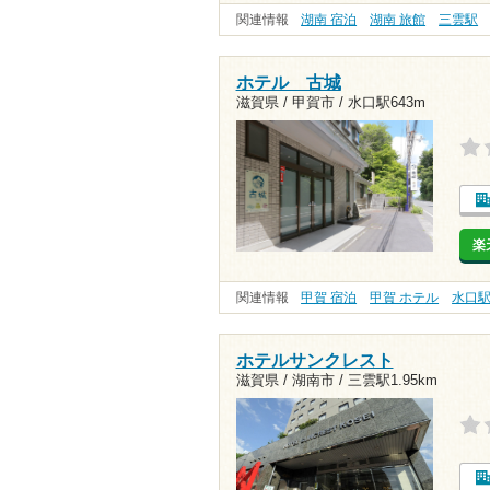
関連情報
湖南 宿泊
湖南 旅館
三雲駅
ホテル 古城
滋賀県 / 甲賀市 /
水口駅643m
楽
関連情報
甲賀 宿泊
甲賀 ホテル
水口
ホテルサンクレスト
滋賀県 / 湖南市 /
三雲駅1.95km