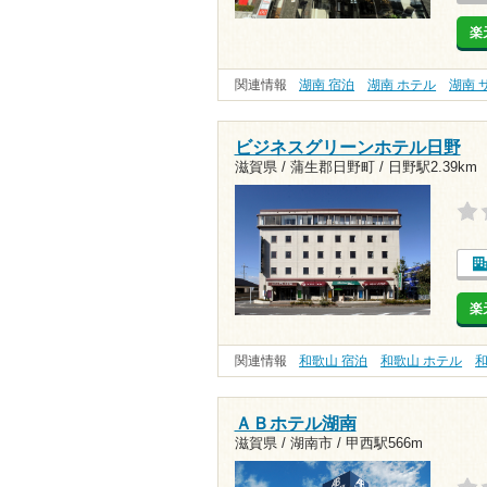
楽
関連情報
湖南 宿泊
湖南 ホテル
湖南 
ビジネスグリーンホテル日野
滋賀県 / 蒲生郡日野町 /
日野駅2.39km
楽
関連情報
和歌山 宿泊
和歌山 ホテル
和
ＡＢホテル湖南
滋賀県 / 湖南市 /
甲西駅566m