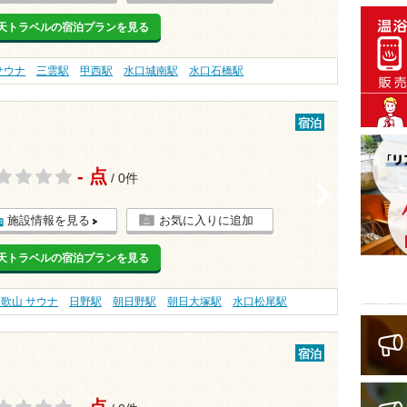
天トラベルの宿泊プランを見る
サウナ
三雲駅
甲西駅
水口城南駅
水口石橋駅
宿泊
- 点
/ 0件
>
施設情報を見る
お気に入りに追加
天トラベルの宿泊プランを見る
歌山 サウナ
日野駅
朝日野駅
朝日大塚駅
水口松尾駅
宿泊
- 点