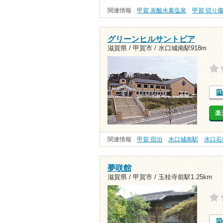
関連情報
甲賀 炭酸水素塩泉
甲賀 切り
グリーンヒルサントピア
滋賀県 / 甲賀市 /
水口城南駅918m
楽
関連情報
甲賀 宿泊
水口城南駅
水口石
夢咲館
滋賀県 / 甲賀市 /
玉桂寺前駅1.25km