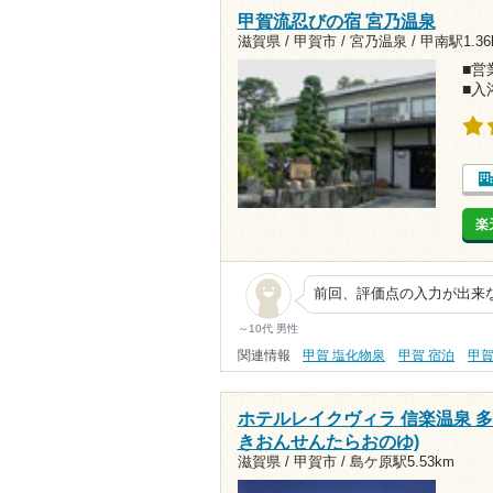
甲賀流忍びの宿 宮乃温泉
滋賀県 / 甲賀市 / 宮乃温泉 /
甲南駅1.36
■営業
■入
楽
前回、評価点の入力が出来
～10代 男性
関連情報
甲賀 塩化物泉
甲賀 宿泊
甲賀
ホテルレイクヴィラ 信楽温泉 
きおんせんたらおのゆ)
滋賀県 / 甲賀市 /
島ケ原駅5.53km