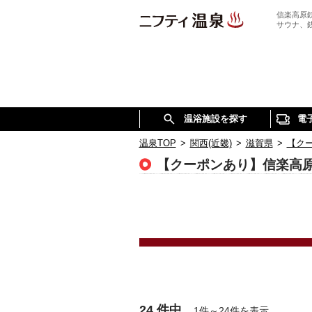
信楽高原
サウナ、
温浴施設を探す
電
温泉TOP
>
関西(近畿)
>
滋賀県
>
【ク
【クーポンあり】信楽高
24 件中
1件～24件を表示