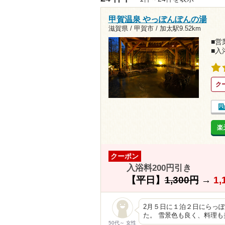
甲賀温泉 やっぽんぽんの湯
滋賀県 / 甲賀市 /
加太駅9.52km
■営業
■入
ク
楽
クーポン
入浴料200円引き
【平日】
1,300円
→
1,
2月５日に１泊２日にらっ
た。 雪景色も良く、料理も
50代～ 女性