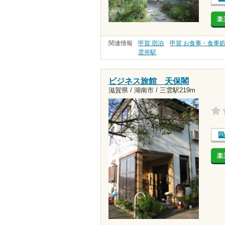
楽
関連情報
甲賀 宿泊
甲賀 お食事・食事
雲井駅
ビジネス旅館 天保閣
滋賀県 / 湖南市 /
三雲駅219m
楽