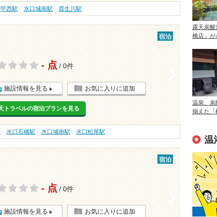
甲西駅
水口城南駅
貴生川駅
露天炭酸
橋店」が
宿泊
- 点
/ 0件
>
施設情報を見る
お気に入りに追加
温泉、炭
天トラベルの宿泊プランを見る
揃えた「
駅
水口石橋駅
水口城南駅
水口松尾駅
温
宿泊
- 点
/ 0件
>
施設情報を見る
お気に入りに追加