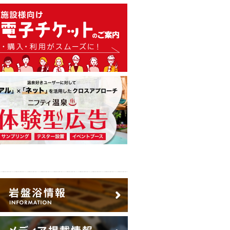
温泉・日帰り温泉・スーパー銭
広告出稿のご案内