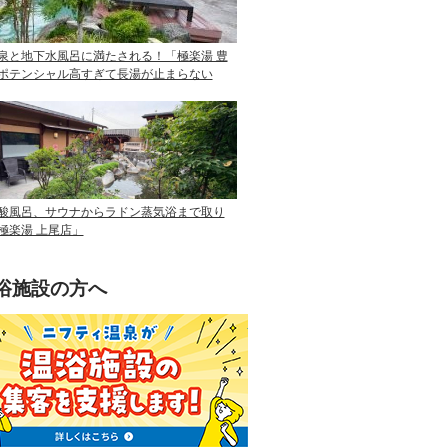
泉と地下水風呂に満たされる！「極楽湯 豊
ポテンシャル高すぎて長湯が止まらない
酸風呂、サウナからラドン蒸気浴まで取り
極楽湯 上尾店」
浴施設の方へ
ニフティ温泉を使って手軽に集