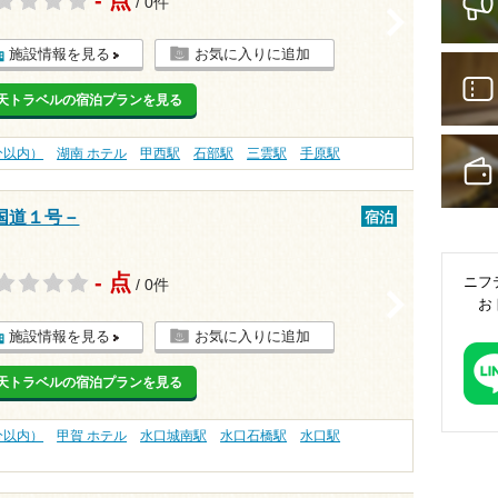
/ 0件
>
施設情報を見る
お気に入りに追加
天トラベルの宿泊プランを見る
分以内）
湖南 ホテル
甲西駅
石部駅
三雲駅
手原駅
国道１号－
宿泊
- 点
ニフ
/ 0件
>
お
施設情報を見る
お気に入りに追加
天トラベルの宿泊プランを見る
分以内）
甲賀 ホテル
水口城南駅
水口石橋駅
水口駅