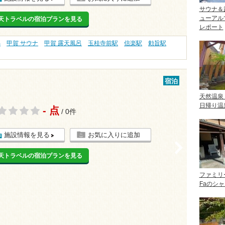
サウナ＆
ューアル
天トラベルの宿泊プランを見る
レポート
処
甲賀 サウナ
甲賀 露天風呂
玉桂寺前駅
信楽駅
勅旨駅
宿泊
天然温泉
日帰り温
- 点
/ 0件
施設情報を見る
お気に入りに追加
>
天トラベルの宿泊プランを見る
ファミリ
Faのシ