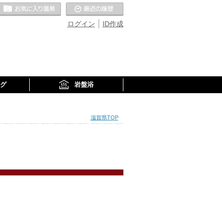
お気に入りの温泉
最近の履歴
ログイン
ID作成
グ
岩盤浴
滋賀県TOP