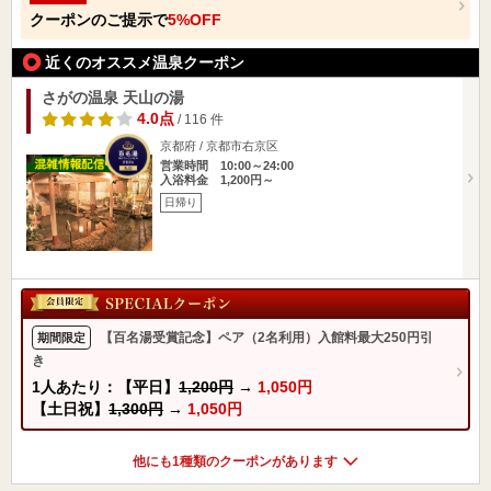
クーポンのご提示で
5%OFF
近くのオススメ温泉クーポン
さがの温泉 天山の湯
4.0点
/ 116 件
京都府 / 京都市右京区
営業時間 10:00～24:00
入浴料金 1,200円～
日帰り
【百名湯受賞記念】ペア（2名利用）入館料最大250円引
期間限定
き
1人あたり：【平日】
1,200円
→
1,050円
【土日祝】
1,300円
→
1,050円
他にも1種類のクーポンがあります