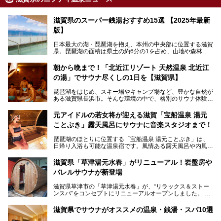
滋賀県のスーパー銭湯おすすめ15選 【2025年最新
版】
日本最大の湖・琵琶湖を抱え、本州の中央部に位置する滋賀
県。琵琶湖の面積は県土の約6分の1を占め、山地や森林部
分も多く、水と緑に恵まれています。古くから交通の要衝と
して栄え、県内には世界遺産の比叡山延暦寺、天守が国宝に
朝から晩まで！「北近江リゾート 天然温泉 北近江
指定されている彦根城、国の特別史跡の安土城跡など、多数
の湯」でサウナ尽くしの1日を【滋賀県】
の史跡があります。
今回は、滋賀県でおすすめのスーパー銭湯をご紹介します。
琵琶湖をはじめ、スキー場やキャンプ場など、豊かな自然が
琵琶湖の雄大な景色を眺めながら入れる施設もありますよ。
ある滋賀県長浜市。そんな環境の中で、格別のサウナ体験を
してみませんか？
元アイドルの若女将が迎える滋賀「宝船温泉 湯元
今回は、「北近江リゾート 天然温泉 北近江の湯」で朝から
ことぶき」露天風呂にサウナに音楽スタジオまで！
晩まで楽しめる過ごし方をご紹介！ サウナ設備やサウナド
リンクにサウナ飯など、サウナ尽くしの一日になること、間
琵琶湖のほとりに位置する「宝船温泉 湯元ことぶき」は、
違いなしですよ。
日帰り入浴も可能な温泉宿です。風情ある露天風呂や内風
───
呂、さらに2023年10月、屋外にバレルサウナのエリアがオ
提供元：北近江リゾート 天然温泉 北近江の湯【PR】
ープン。湖からそよぐ爽やかな風を感じながらサウナと温泉
この記事は北近江リゾート 天然温泉 北近江の湯のPR記事で
滋賀県「草津湯元水春」がリニューアル！岩盤房や
が楽しめます。
す。
バレルサウナが新登場
近江牛や琵琶湖にしかいない珍しい魚など滋賀グルメに舌鼓
滋賀県草津市の「草津湯元水春」が、“リラックス＆ストー
を打てるのも醍醐味の一つ。そして、若女将はなんと「元ア
ンスパ”をコンセプトにリニューアルオープンしました。
イドル」の現役アーティスト。音楽スタジオまで備えたユニ
岩盤浴エリアがゆったりくつろげる広いスペースに一新され
ークなお宿の多彩な魅力をご紹介します。
たほか、岩盤房やバレルサウナも新設されました。さらに地
滋賀県でサウナがオススメの温泉・銭湯・スパ10選
産地消をテーマにしたレストランメニューもパワーアップ。
今回新しくなった「草津湯元水春」の魅力を余すところなく