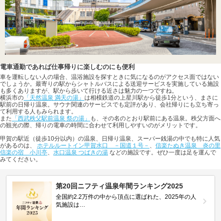
電車通勤であれば仕事帰りに楽しむのにも便利
車を運転しない人の場合、温浴施設を探すときに気になるのがアクセス面ではない
でしょうか。最寄りの駅からシャトルバスによる送迎サービスを実施している施設
も多くありますが、駅から歩いて行ける近さは魅力の一つですね。
横浜市の
「天然温泉 満天の湯」
は相模鉄道の上星川駅から徒歩1分という、まさに
駅前の日帰り温泉。サウナ関連のサービスでも定評があり、会社帰りにも立ち寄っ
て利用する人もみられます。
また
「西武秩父駅前温泉 祭の湯」
も、その名のとおり駅前にある温泉。秩父方面へ
の観光の際、帰りの電車の時間に合わせて利用しやすいのがメリットです。
甲賀の駅近（徒歩10分以内）の温泉、日帰り温泉、スーパー銭湯の中でも特に人気
があるのは、
ホテルルートイン甲賀水口 －国道１号－
、
信楽たぬき温泉 炎の里
信楽の宿 小川亭
、
水口温泉 つばきの湯
などの施設です。ぜひ一度は足を運んで
みてください。
第20回ニフティ温泉年間ランキング2025
全国約2.2万件の中から頂点に選ばれた、2025年の人
気施設は…