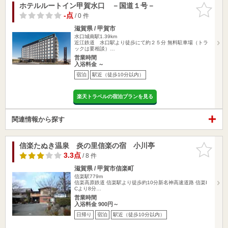
ホテルルートイン甲賀水口 －国道１号－
お気に入
りに追加
-点
/ 0 件
滋賀県 / 甲賀市
水口城南駅1.39km
近江鉄道 水口駅より徒歩にて約２５分 無料駐車場（トラ
ックは要相談）…
営業時間
入浴料金 ～
宿泊
駅近（徒歩10分以内）
楽天トラベルの宿泊プランを見る
関連情報から探す
信楽たぬき温泉 炎の里信楽の宿 小川亭
お気に入
りに追加
3.3点
/ 8 件
滋賀県 / 甲賀市信楽町
信楽駅779m
信楽高原鉄道 信楽駅より徒歩約10分新名神高速道路 信楽I
Cより8分…
営業時間
入浴料金 900円～
日帰り
宿泊
駅近（徒歩10分以内）