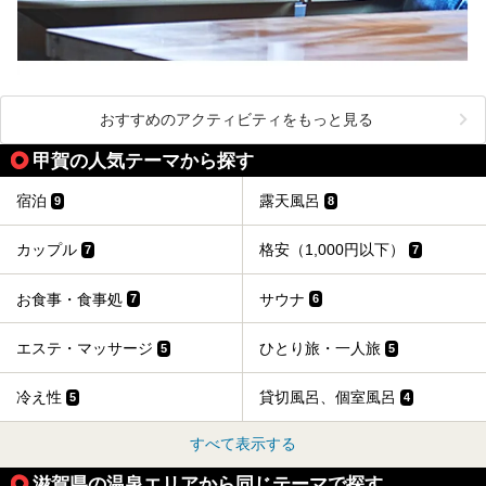
おすすめのアクティビティをもっと見る
甲賀の人気テーマから探す
宿泊
露天風呂
9
8
カップル
格安（1,000円以下）
7
7
お食事・食事処
サウナ
7
6
エステ・マッサージ
ひとり旅・一人旅
5
5
冷え性
貸切風呂、個室風呂
5
4
すべて表示する
滋賀県の温泉エリアから同じテーマで探す