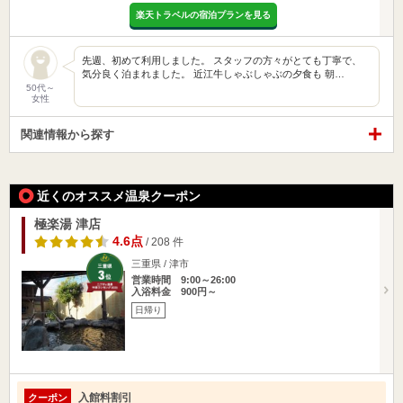
楽天トラベルの宿泊プランを見る
先週、初めて利用しました。 スタッフの方々がとても丁寧で、
気分良く泊まれました。 近江牛しゃぶしゃぶの夕食も 朝…
50代～
女性
関連情報から探す
近くのオススメ温泉クーポン
極楽湯 津店
4.6点
/ 208 件
三重県 / 津市
営業時間 9:00～26:00
入浴料金 900円～
日帰り
入館料割引
クーポン