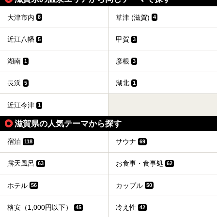
大津市内
草津 (滋賀)
8
4
近江八幡
甲賀
5
3
湖南
彦根
1
3
長浜
湖北
5
1
近江今津
1
滋賀県の人気テーマから探す
宿泊
サウナ
118
69
露天風呂
お食事・食事処
63
62
ホテル
カップル
56
50
格安（1,000円以下）
冷え性
45
42