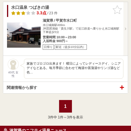
水口温泉 つばきの湯
お気に入
りに追加
3.3点
/ 23 件
滋賀県 / 甲賀市水口町
水口城南駅499m
JR琵琶湖線「貴生川駅」で近江鉄道へ乗りかえ水口城南駅
下車徒歩5分
営業時間 10:00～23:00
入浴料金 900円～
日帰り
駅近（徒歩10分以内）
家族でゴロゴロ出来ます！ 曜日によってレディースデイ、シニア
デイなどある。毎月季節に合わせて梅湯や菖蒲湯やリンゴ湯など
色…
40代 女
性
関連情報から探す
1
3
件中 1件～3件を表示
滋賀県のニフティ温泉ニュース