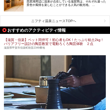
琵琶湖周辺に温泉が点在している滋賀県は、それぞれ違った
紹介します。
景色や風情を楽しむことができる人気の観光地。
今回は、そんな滋賀県でサウナに入れるおすすめ施設を厳選
してご紹介します！
旅行やお出かけのついではもちろん、近隣にお住いの方はぜ
ひ気軽に立ち寄ってみてくださいね。
ニフティ温泉ニュースTOPへ
おすすめのアクティビティ情報
【滋賀・信楽】ペット同伴可！初心者もOK！たっぷり粘土2kg！
バリアフリー設計の陶芸教室で電動ろくろ陶芸体験 ２点
滋賀県甲賀市信楽町勅旨2349番地