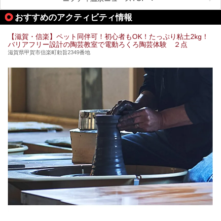
おすすめのアクティビティ情報
【滋賀・信楽】ペット同伴可！初心者もOK！たっぷり粘土2kg！
バリアフリー設計の陶芸教室で電動ろくろ陶芸体験 ２点
滋賀県甲賀市信楽町勅旨2349番地