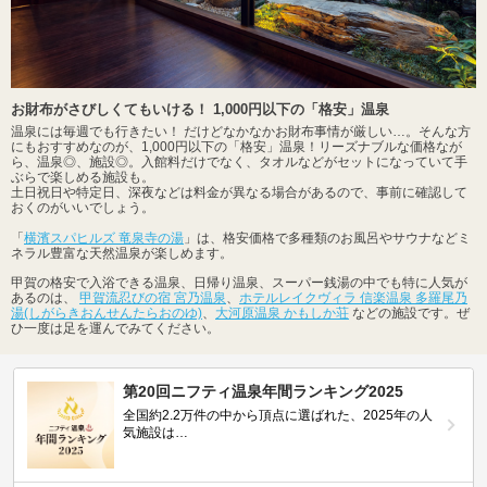
お財布がさびしくてもいける！ 1,000円以下の「格安」温泉
温泉には毎週でも行きたい！ だけどなかなかお財布事情が厳しい…。そんな方
にもおすすめなのが、1,000円以下の「格安」温泉！リーズナブルな価格なが
ら、温泉◎、施設◎。入館料だけでなく、タオルなどがセットになっていて手
ぶらで楽しめる施設も。
土日祝日や特定日、深夜などは料金が異なる場合があるので、事前に確認して
おくのがいいでしょう。
「
横濱スパヒルズ 竜泉寺の湯
」は、格安価格で多種類のお風呂やサウナなどミ
ネラル豊富な天然温泉が楽しめます。
甲賀の格安で入浴できる温泉、日帰り温泉、スーパー銭湯の中でも特に人気が
あるのは、
甲賀流忍びの宿 宮乃温泉
、
ホテルレイクヴィラ 信楽温泉 多羅尾乃
湯(しがらきおんせんたらおのゆ)
、
大河原温泉 かもしか荘
などの施設です。ぜ
ひ一度は足を運んでみてください。
第20回ニフティ温泉年間ランキング2025
全国約2.2万件の中から頂点に選ばれた、2025年の人
気施設は…