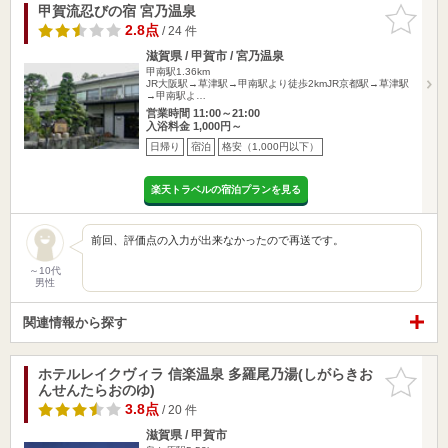
甲賀流忍びの宿 宮乃温泉
お気に入
りに追加
2.8点
/ 24 件
滋賀県 / 甲賀市 / 宮乃温泉
甲南駅1.36km
JR大阪駅→草津駅→甲南駅より徒歩2kmJR京都駅→草津駅
→甲南駅よ…
営業時間 11:00～21:00
入浴料金 1,000円～
日帰り
宿泊
格安（1,000円以下）
楽天トラベルの宿泊プランを見る
前回、評価点の入力が出来なかったので再送です。
～10代
男性
関連情報から探す
ホテルレイクヴィラ 信楽温泉 多羅尾乃湯(しがらきお
お気に入
んせんたらおのゆ)
りに追加
3.8点
/ 20 件
滋賀県 / 甲賀市