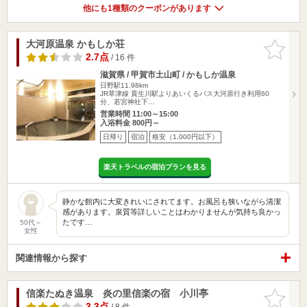
他にも1種類のクーポンがあります
大河原温泉 かもしか荘
お気に入
りに追加
2.7点
/ 16 件
滋賀県 / 甲賀市土山町 / かもしか温泉
日野駅11.98km
JR草津線 貴生川駅よりあいくるバス大河原行き利用60
分、若宮神社下…
営業時間 11:00～15:00
入浴料金 800円～
日帰り
宿泊
格安（1,000円以下）
楽天トラベルの宿泊プランを見る
静かな館内に大変きれいにされてます。お風呂も狭いながら清潔
感があります。泉質等詳しいことはわかりませんが気持ち良かっ
たです…
50代～
女性
関連情報から探す
信楽たぬき温泉 炎の里信楽の宿 小川亭
お気に入
りに追加
3.3点
/ 8 件