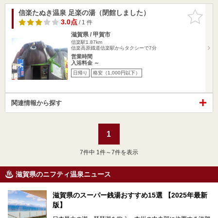
信楽たぬき温泉 足楽の湯（閉館しました）
お気に入
りに追加
3.0点
/ 1 件
滋賀県 / 甲賀市
信楽駅1.87km
信楽高原鐡道信楽駅からタクシーで7分
営業時間
入浴料金 ～
日帰り
格安（1,000円以下）
関連情報から探す
1
7
件中 1件～7件を表示
滋賀県のニフティ温泉ニュース
滋賀県のスーパー銭湯おすすめ15選 【2025年最新
版】