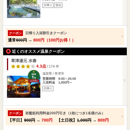
日帰り
宿泊
日帰り入浴割引きクーポン
クーポン
通常
900円
→
800円（100円お得！）
近くのオススメ温泉クーポン
草津湯元 水春
4.3点
/ 174 件
滋賀県 / 草津市
営業時間 9:00～25:00
入浴料金 1,050円～
日帰り
岩盤処利用料金200円引き（1枚につき1名様のみ）
クーポン
【平日】
900円
→
700円
【土日祝】
1,000円
→
800円