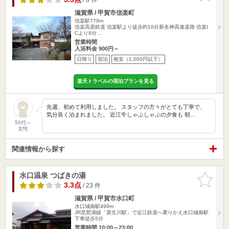
滋賀県 / 甲賀市信楽町
信楽駅779m
信楽高原鉄道 信楽駅より徒歩約10分新名神高速道路 信楽I
Cより8分…
営業時間
入浴料金 900円～
日帰り
宿泊
格安（1,000円以下）
楽天トラベルの宿泊プランを見る
先週、初めて利用しました。 スタッフの方々がとても丁寧で、
気分良く泊まれました。 近江牛しゃぶしゃぶの夕食も 朝…
50代～
女性
関連情報から探す
水口温泉 つばきの湯
お気に入
りに追加
3.3点
/ 23 件
滋賀県 / 甲賀市水口町
水口城南駅499m
JR琵琶湖線「貴生川駅」で近江鉄道へ乗りかえ水口城南駅
下車徒歩5分
営業時間 10:00～23:00