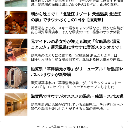
日本最大の湖・琵琶湖を抱え、本州の中央部に位置する滋賀
県。琵琶湖の面積は県土の約6分の1を占め、山地や森林部
分も多く、水と緑に恵まれています。古くから交通の要衝と
して栄え、県内には世界遺産の比叡山延暦寺、天守が国宝に
朝から晩まで！「北近江リゾート 天然温泉 北近江
指定されている彦根城、国の特別史跡の安土城跡など、多数
の湯」でサウナ尽くしの1日を【滋賀県】
の史跡があります。
今回は、滋賀県でおすすめのスーパー銭湯をご紹介します。
琵琶湖をはじめ、スキー場やキャンプ場など、豊かな自然が
琵琶湖の雄大な景色を眺めながら入れる施設もありますよ。
ある滋賀県長浜市。そんな環境の中で、格別のサウナ体験を
してみませんか？
元アイドルの若女将が迎える滋賀「宝船温泉 湯元
今回は、「北近江リゾート 天然温泉 北近江の湯」で朝から
ことぶき」露天風呂にサウナに音楽スタジオまで！
晩まで楽しめる過ごし方をご紹介！ サウナ設備やサウナド
リンクにサウナ飯など、サウナ尽くしの一日になること、間
琵琶湖のほとりに位置する「宝船温泉 湯元ことぶき」は、
違いなしですよ。
日帰り入浴も可能な温泉宿です。風情ある露天風呂や内風
───
呂、さらに2023年10月、屋外にバレルサウナのエリアがオ
提供元：北近江リゾート 天然温泉 北近江の湯【PR】
ープン。湖からそよぐ爽やかな風を感じながらサウナと温泉
この記事は北近江リゾート 天然温泉 北近江の湯のPR記事で
滋賀県「草津湯元水春」がリニューアル！岩盤房や
が楽しめます。
す。
バレルサウナが新登場
近江牛や琵琶湖にしかいない珍しい魚など滋賀グルメに舌鼓
滋賀県草津市の「草津湯元水春」が、“リラックス＆ストー
を打てるのも醍醐味の一つ。そして、若女将はなんと「元ア
ンスパ”をコンセプトにリニューアルオープンしました。
イドル」の現役アーティスト。音楽スタジオまで備えたユニ
岩盤浴エリアがゆったりくつろげる広いスペースに一新され
ークなお宿の多彩な魅力をご紹介します。
たほか、岩盤房やバレルサウナも新設されました。さらに地
滋賀県でサウナがオススメの温泉・銭湯・スパ10選
産地消をテーマにしたレストランメニューもパワーアップ。
今回新しくなった「草津湯元水春」の魅力を余すところなく
琵琶湖周辺に温泉が点在している滋賀県は、それぞれ違った
紹介します。
景色や風情を楽しむことができる人気の観光地。
今回は、そんな滋賀県でサウナに入れるおすすめ施設を厳選
してご紹介します！
旅行やお出かけのついではもちろん、近隣にお住いの方はぜ
ひ気軽に立ち寄ってみてくださいね。
ニフティ温泉ニュースTOPへ