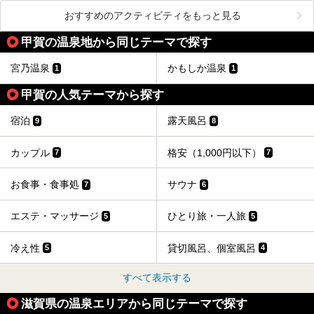
おすすめのアクティビティをもっと見る
甲賀の温泉地から同じテーマで探す
宮乃温泉
かもしか温泉
1
1
甲賀の人気テーマから探す
宿泊
露天風呂
9
8
カップル
格安（1,000円以下）
7
7
お食事・食事処
サウナ
7
6
エステ・マッサージ
ひとり旅・一人旅
5
5
冷え性
貸切風呂、個室風呂
5
4
すべて表示する
滋賀県の温泉エリアから同じテーマで探す