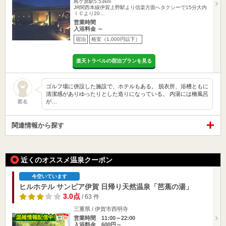
島ケ原駅5.53km
JR関西本線伊賀上野駅より信楽方面へタクシーで15分大内
ＩＣより20…
営業時間
入浴料金 ～
宿泊
格安（1,000円以下）
楽天トラベルの宿泊プランを見る
ゴルフ場に併設した施設で、ホテルもある。 脱衣所、浴槽ともに
清潔感がありゆったりとした造りになっている。 内湯には檜風呂
が…
匿名
関連情報から探す
近くのオススメ温泉クーポン
今空いています
ヒルホテル サンピア伊賀 日帰り天然温泉「芭蕉の湯」
3.0点
/ 63 件
三重県 / 伊賀市西明寺
営業時間 11:00～22:00
入浴料金 600円～