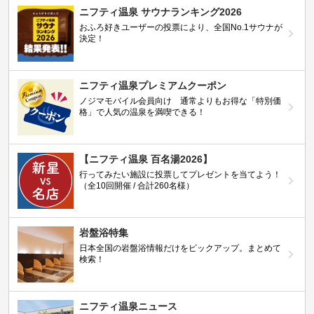
ニフティ温泉 サウナランキング2026
おふろ好きユーザーの投票により、全国No.1サウナが
決定！
ニフティ温泉プレミアムクーポン
ノジマモバイル会員向け 通常よりもお得な「特別価
格」で人気の温泉を満喫できる！
【ニフティ温泉 百名湯2026】
行ってみたい施設に投票してプレゼントを当てよう！
（全10回開催 / 合計260名様）
岩盤浴特集
日本全国の岩盤浴情報だけをピックアップ。まとめて
検索！
ニフティ温泉ニュース