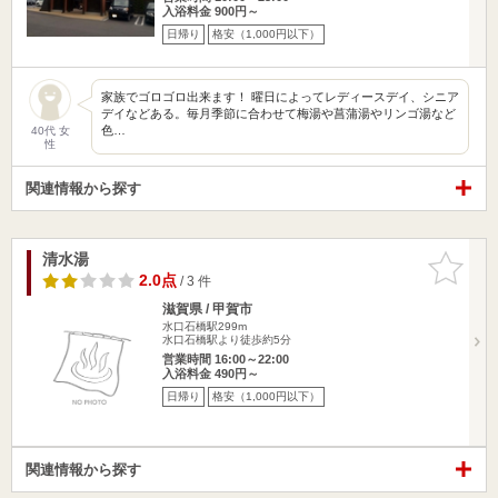
入浴料金 900円～
日帰り
格安（1,000円以下）
家族でゴロゴロ出来ます！ 曜日によってレディースデイ、シニア
デイなどある。毎月季節に合わせて梅湯や菖蒲湯やリンゴ湯など
色…
40代 女
性
関連情報から探す
清水湯
お気に入
りに追加
2.0点
/ 3 件
滋賀県 / 甲賀市
水口石橋駅299m
水口石橋駅より徒歩約5分
営業時間 16:00～22:00
入浴料金 490円～
日帰り
格安（1,000円以下）
関連情報から探す