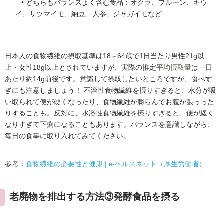
どちらもバランスよく含む食品：オクラ、プルーン、キウ
イ、サツマイモ、納豆、人参、ジャガイモなど
日本人の食物繊維の摂取基準は18～64歳で1日当たり男性21g以
上・女性18g以上とされていますが、実際の推定
平均摂取量は一日
あたり
約14g前後です。意識して摂取したいところですが、食べす
ぎにも注意しましょう！ 不溶性食物繊維を摂りすぎると、水分が吸
い取られて便が硬くなったり、食物繊維が膨らんでお腹が張っった
りすることも。反対に、水溶性食物繊維を摂りすぎると、便が緩く
なりすぎて下痢になることもあります。バランスを意識しながら、
毎日の食事に取り入れてみてください。
参考：
食物繊維の必要性と健康 | e-ヘルスネット（厚生労働省）
老廃物を排出する方法③発酵食品を摂る