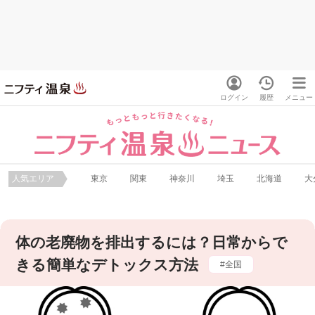
ログイン
履歴
メニュー
人気エリア
東京
関東
神奈川
埼玉
北海道
大
体の老廃物を排出するには？日常からで
きる簡単なデトックス方法
全国