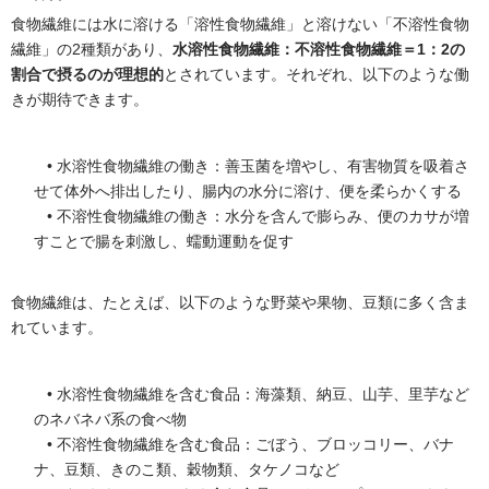
食物繊維には水に溶ける「溶性食物繊維」と溶けない「不溶性食物
繊維」の2種類があり、
水溶性食物繊維：不溶性食物繊維＝1：2の
割合で摂るのが理想的
とされています。それぞれ、以下のような働
きが期待できます。
水溶性食物繊維の働き：善玉菌を増やし、有害物質を吸着さ
せて体外へ排出したり、腸内の水分に溶け、便を柔らかくする
不溶性食物繊維の働き：水分を含んで膨らみ、便のカサが増
すことで腸を刺激し、蠕動運動を促す
食物繊維は、たとえば、以下のような野菜や果物、豆類に多く含ま
れています。
水溶性食物繊維を含む食品：海藻類、納豆、山芋、里芋など
のネバネバ系の食べ物
不溶性食物繊維を含む食品：ごぼう、ブロッコリー、バナ
ナ、豆類、きのこ類、穀物類、タケノコなど