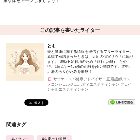
康な体をキープしましょう！
この記事を書いたライター
とも
美と健康に関する情報を発信するフリーライター。
原稿で煮詰まったときは、近所の個室サウナに籠り
ます。 運動不足解消のため「旅行は修行」と心
得、1日2万〜4万歩の距離を歩く健脚です。道中、
足湯のありがたみを痛感！
サウナ・スパ健康アドバイザー,正看護師,コス
メコンシェルジュ,ボディエステティシャン,フェイ
シャルエステティシャン
関連タグ
ハウツー
自宅のお風呂