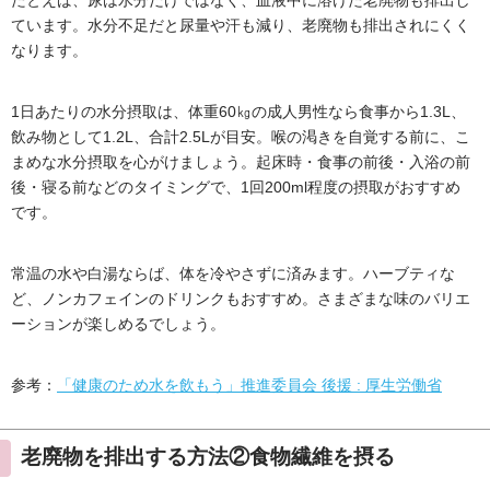
たとえば、尿は水分だけではなく、血液中に溶けた老廃物も排出し
ています。水分不足だと尿量や汗も減り、老廃物も排出されにくく
なります。
1日あたりの水分摂取は、体重60㎏の成人男性なら食事から1.3L、
飲み物として1.2L、合計2.5Lが目安。喉の渇きを自覚する前に、こ
まめな水分摂取を心がけましょう。起床時・食事の前後・入浴の前
後・寝る前などのタイミングで、1回200ml程度の摂取がおすすめ
です。
常温の水や白湯ならば、体を冷やさずに済みます。ハーブティな
ど、ノンカフェインのドリンクもおすすめ。さまざまな味のバリエ
ーションが楽しめるでしょう。
参考：
「健康のため水を飲もう」推進委員会 後援 : 厚生労働省
老廃物を排出する方法②食物繊維を摂る