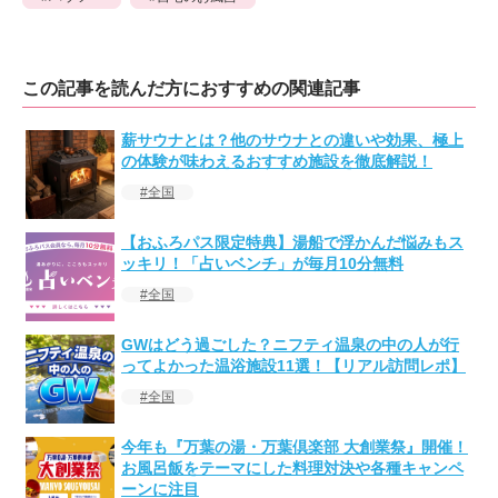
この記事を読んだ方におすすめの関連記事
薪サウナとは？他のサウナとの違いや効果、極上
の体験が味わえるおすすめ施設を徹底解説！
全国
【おふろパス限定特典】湯船で浮かんだ悩みもス
ッキリ！「占いベンチ」が毎月10分無料
全国
GWはどう過ごした？ニフティ温泉の中の人が行
ってよかった温浴施設11選！【リアル訪問レポ】
全国
今年も『万葉の湯・万葉倶楽部 大創業祭』開催！
お風呂飯をテーマにした料理対決や各種キャンペ
ーンに注目