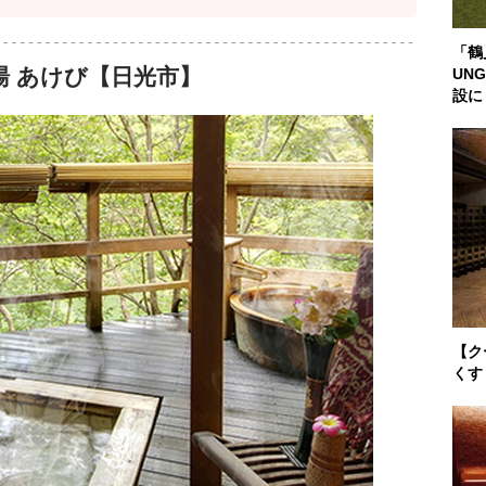
「鶴
湯 あけび【日光市】
UN
設に
【ク
くす