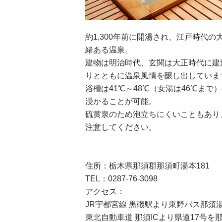
約1,300年前に開湯され、江戸時代
緒ある温泉。
建物は明治時代、玄関は大正時代に建
りとともに温泉風情を醸し出していま
浴槽は41℃～48℃（女湯は46℃ま
浸かることが可能。
硫黄泉のため泡立ちにくいこともあり
注意してください。
住所：栃木県那須郡那須町湯本181
TEL：0287-76-3098
アクセス：
JR宇都宮線 黒磯駅より東野バス那須
東北自動車道 那須ICより県道17号を那