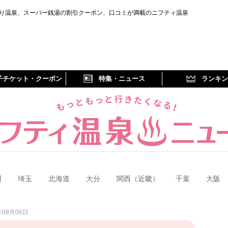
り温泉、スーパー銭湯の割引クーポン、口コミが満載のニフティ温泉
子チケット・クーポン
特集・ニュース
ランキン
川
埼玉
北海道
大分
関西（近畿）
千葉
大阪
08月06日