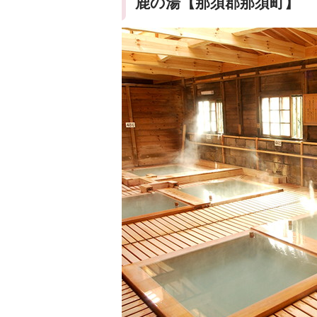
鹿の湯【那須郡那須町】