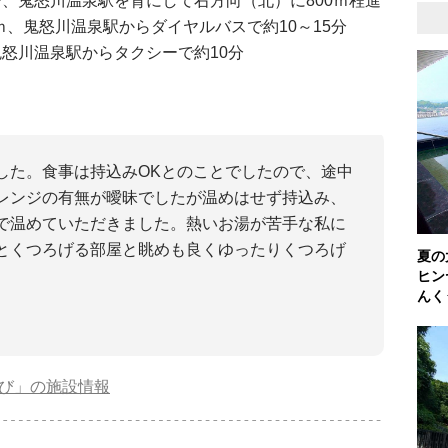
分、鬼怒川温泉駅を背にして右方向（北）に800ｍ程進
ｍ、鬼怒川温泉駅からダイヤルバスで約10～15分
鬼怒川温泉駅からタクシーで約10分
した。食事は持込みOKとのことでしたので、途中
レンジの有無が曖昧でしたが温めはせず持込み、
で温めていただきました。熱いお湯が苦手な私に
とくつろげる部屋と眺めも良くゆったりくつろげ
夏の
ヒン
んく
けび」の施設情報