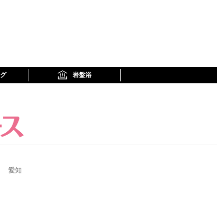
グ
岩盤浴
愛知