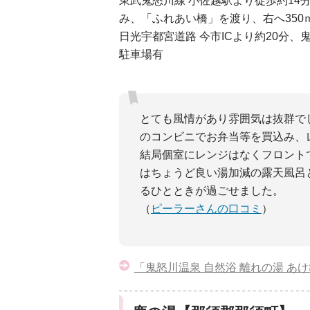
東武鬼怒川線 小佐越駅より徒歩約14
み、「ふれあい橋」を渡り、右へ350
日光宇都宮道路 今市ICより約20分、
駐車場有
とても風情があり雰囲気は抜群で
のコンビニでお弁当等を買込み、
結局個室にレンジはなくフロント
はちょうど良い湯加減の露天風呂
るひとときが過ごせました。
（
ピーラーさんの口コミ
）
「鬼怒川温泉 自然浴 離れの湯 あ