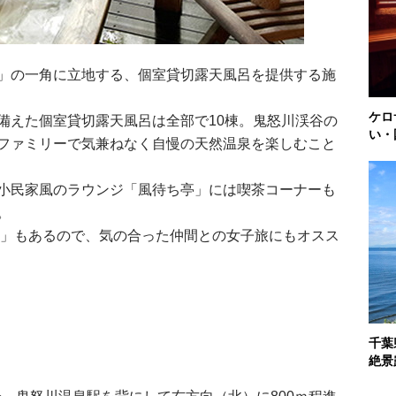
」の一角に立地する、個室貸切露天風呂を提供する施
ケロ
備えた個室貸切露天風呂は全部で10棟。鬼怒川渓谷の
い・
ファミリーで気兼ねなく自慢の天然温泉を楽しむこと
小民家風のラウンジ「風待ち亭」には喫茶コーナーも
。
re」もあるので、気の合った仲間との女子旅にもオスス
千葉
絶景