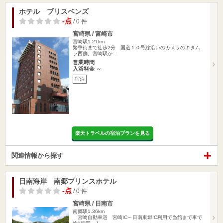
ホテル ブリスベンズ
-点
/ 0 件
宮崎県 / 宮崎市
宮崎駅1.21km
繁華街まで徒歩2分 国道１０号線沿いのカメラのキタム
ラ西側。宮崎駅か…
営業時間
入浴料金 ～
宿泊
楽天トラベルの宿泊プランを見る
関連情報から探す
日南海岸 南郷プリンスホテル
-点
/ 0 件
宮崎県 / 日南市
南郷駅1.36km
宮崎自動車道 宮崎IC～日南東郷IC利用で当館まで車で