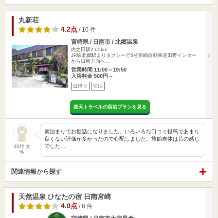
丸新荘
4.2点
/ 10 件
宮崎県 / 日南市 / 北郷温泉
内之田駅2.05km
JR線北郷駅よりタクシーで5分宮崎自動車道田野インター
から日南方面へ…
営業時間 11:00～19:50
入浴料金 500円～
日帰り
宿泊
楽天トラベルの宿泊プランを見る
素泊まりでお世話になりました。いろいろな口コミ投稿であまり
良くない評価が多かったので心配しました。旅館自体は昔の感じ
でした…
40代 女
性
関連情報から探す
天然温泉 ひなたの宿 日南宮崎
4.0点
/ 8 件