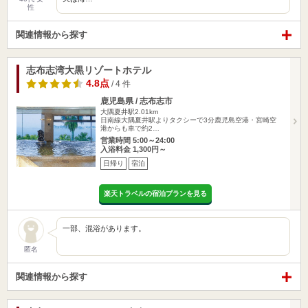
性
関連情報から探す
志布志湾大黒リゾートホテル
4.8点
/ 4 件
鹿児島県 / 志布志市
大隅夏井駅2.01km
日南線大隅夏井駅よりタクシーで3分鹿児島空港・宮崎空
港からも車で約2…
営業時間 5:00～24:00
入浴料金 1,300円～
日帰り
宿泊
楽天トラベルの宿泊プランを見る
一部、混浴があります。
匿名
関連情報から探す