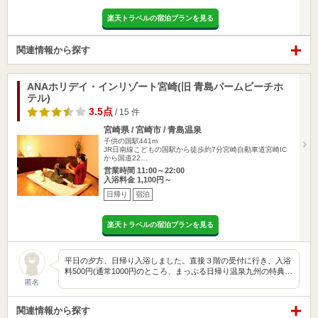
楽天トラベルの宿泊プランを見る
関連情報から探す
ANAホリデイ・インリゾート宮崎(旧 青島パームビーチホ
テル)
3.5点
/ 15 件
宮崎県 / 宮崎市 / 青島温泉
子供の国駅441m
JR日南線こどもの国駅から徒歩約7分宮崎自動車道宮崎IC
から国道22…
営業時間 11:00～22:00
入浴料金 1,100円～
日帰り
宿泊
楽天トラベルの宿泊プランを見る
平日の夕方、日帰り入浴しました。直接３階の受付に行き、入浴
料500円(通常1000円のところ、まっぷる日帰り温泉九州の特典…
匿名
関連情報から探す