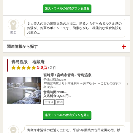
楽天トラベルの宿泊プランを見る
３大美人の湯の嬉野温泉のお湯に、勝るとも劣らぬヌルヌル感の
お湯が、お薦めポイントです。簡素ながら、機能的な飲食施設も
お薦め…
匿名
関連情報から探す
青島温泉 地蔵庵
5.0点
/ 2 件
宮崎県 / 宮崎市青島 / 青島温泉
子供の国駅533m
JR南宮崎駅より日南線利用～(約25分)～ ～こどもの国駅下
車 徒歩…
営業時間 9:00～
入浴料金 3,500円～
日帰り
宿泊
楽天トラベルの宿泊プランを見る
青島海水浴場の程近くに佇む、平成5年開業の古民家風の宿。以