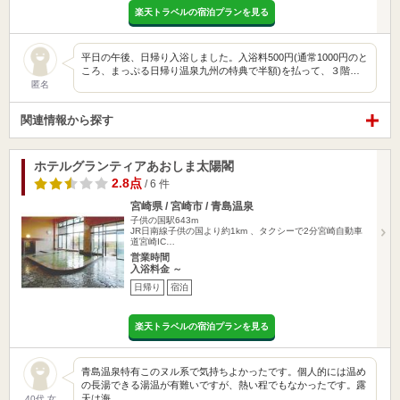
楽天トラベルの宿泊プランを見る
平日の午後、日帰り入浴しました。入浴料500円(通常1000円のと
ころ、まっぷる日帰り温泉九州の特典で半額)を払って、３階…
匿名
関連情報から探す
ホテルグランティアあおしま太陽閣
2.8点
/ 6 件
宮崎県 / 宮崎市 / 青島温泉
子供の国駅643m
JR日南線子供の国より約1km 、タクシーで2分宮崎自動車
道宮崎IC…
営業時間
入浴料金 ～
日帰り
宿泊
楽天トラベルの宿泊プランを見る
青島温泉特有このヌル系で気持ちよかったです。個人的には温め
の長湯できる湯温が有難いですが、熱い程でもなかったです。露
天は海…
40代 女