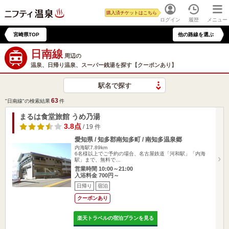
購入済チケットはこちら
ログイン
履歴
メニュー
宮崎県TOP
他の路線を選ぶ
日南線
周辺の
温泉、日帰り温泉、スーパー銭湯を探す【クーポンあり】
駅名で探す
63
"日南線"の検索結果
件
まるは食堂旅館 うめ乃湯
3.8点
/ 19 件
愛知県 / 知多郡南知多町 / 南知多温泉郷
内海駅7.89km
6名様以上でご予約の場合、名古屋鉄道「河和駅」「内海
駅」まで、無料で…
営業時間 10:00～21:00
入浴料金 700円～
日帰り
宿泊
クーポンあり
楽天トラベルの宿泊プランを見る