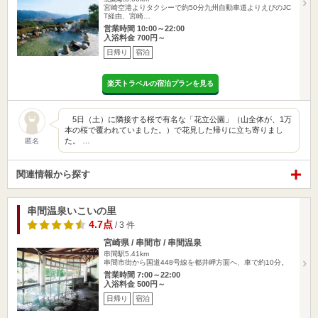
宮崎空港よりタクシーで約50分九州自動車道よりえびのJC
T経由、宮崎…
営業時間 10:00～22:00
入浴料金 700円～
日帰り
宿泊
楽天トラベルの宿泊プランを見る
5日（土）に隣接する桜で有名な「花立公園」（山全体が、1万
本の桜で覆われていました。）で花見した帰りに立ち寄りまし
た。 …
匿名
関連情報から探す
串間温泉いこいの里
4.7点
/ 3 件
宮崎県 / 串間市 / 串間温泉
串間駅5.41km
串間市街から国道448号線を都井岬方面へ、車で約10分。
営業時間 7:00～22:00
入浴料金 500円～
日帰り
宿泊