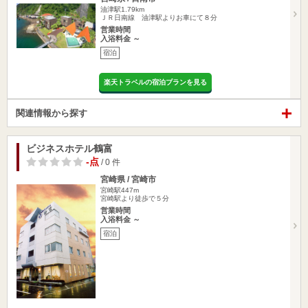
油津駅1.79km
ＪＲ日南線 油津駅よりお車にて８分
営業時間
入浴料金 ～
宿泊
楽天トラベルの宿泊プランを見る
関連情報から探す
ビジネスホテル鶴富
-点
/ 0 件
宮崎県 / 宮崎市
宮崎駅447m
宮崎駅より徒歩で５分
営業時間
入浴料金 ～
宿泊