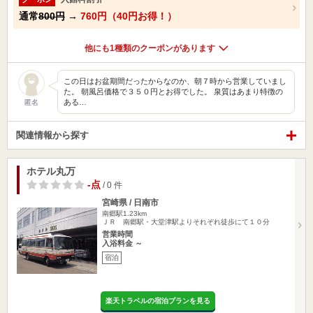
通常
800円
→
760円（40円お得！）
他にも1種類のクーポンがあります
この日はお盆期間だったからなのか、朝７時から営業していまし
た。 朝風呂価格で３５０円とお得でした。 泉質はあまり特徴の
ある…
匿名
関連情報から探す
ホテル丸万
-点
/ 0 件
宮崎県 / 日南市
南郷駅1.23km
ＪＲ 南郷駅・大堂津駅よりそれぞれ徒歩にて１０分
営業時間
入浴料金 ～
宿泊
楽天トラベルの宿泊プランを見る