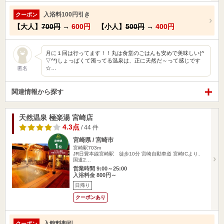
入浴料100円引き
クーポン
【大人】
700円
→
600円
【小人】
500円
→
400円
月に１回は行ってます！！丸は食堂のごはんも安めで美味しい(^
▽^*)しょっぱくて濁ってる温泉は、正に天然だ～って感じです
☆…
匿名
関連情報から探す
天然温泉 極楽湯 宮崎店
4.3点
/ 44 件
宮崎県 / 宮崎市
宮崎駅703m
JR日豊本線宮崎駅 徒歩10分 宮崎自動車道 宮崎ICより、
国道2…
営業時間 9:00～25:00
入浴料金 800円～
日帰り
クーポンあり
入館料割引
クーポン