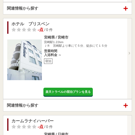
関連情報から探す
ホテル ブリスベン
-点
/ 0 件
宮崎県 / 宮崎市
宮崎駅1.22km
ＪＲ 宮崎駅より車にて５分、徒歩にて１５分
営業時間
入浴料金 ～
宿泊
楽天トラベルの宿泊プランを見る
関連情報から探す
カームラナイハーバー
-点
/ 0 件
宮崎県 / 日南市