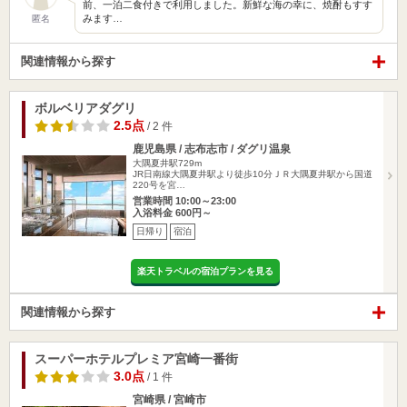
前、一泊二食付きで利用しました。新鮮な海の幸に、焼酎もすす
みます…
匿名
関連情報から探す
ボルベリアダグリ
2.5点
/ 2 件
鹿児島県 / 志布志市 / ダグリ温泉
大隅夏井駅729m
JR日南線大隅夏井駅より徒歩10分ＪＲ大隅夏井駅から国道
220号を宮…
営業時間 10:00～23:00
入浴料金 600円～
日帰り
宿泊
楽天トラベルの宿泊プランを見る
関連情報から探す
スーパーホテルプレミア宮崎一番街
3.0点
/ 1 件
宮崎県 / 宮崎市