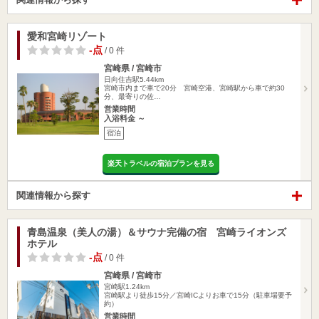
愛和宮崎リゾート
-点
/ 0 件
宮崎県 / 宮崎市
日向住吉駅5.44km
宮崎市内まで車で20分 宮崎空港、宮崎駅から車で約30
分、最寄りの佐…
営業時間
入浴料金 ～
宿泊
楽天トラベルの宿泊プランを見る
関連情報から探す
青島温泉（美人の湯）＆サウナ完備の宿 宮崎ライオンズ
ホテル
-点
/ 0 件
宮崎県 / 宮崎市
宮崎駅1.24km
宮崎駅より徒歩15分／宮崎ICよりお車で15分（駐車場要予
約）
営業時間