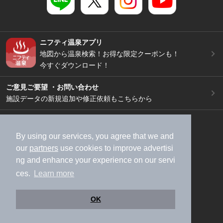
ニフティ温泉アプリ
地図から温泉検索！お得な限定クーポンも！
今すぐダウンロード！
ご意見ご要望 ・お問い合わせ
施設データの新規追加や修正依頼もこちらから
スマートフォン
/
PC
加盟店募集（資料請求）
広告出稿のご案内
By using our services, you agree that we and
our
partners
use cookies to improve advertisi
利用規約
ライフスタイルMEMBERS+規約
ng and enhance your experience on our servi
特定商取引法に基づく表記
ヘルプ
採用情報
ces.
Learn more
運営会社
個人情報保護ポリシー
©NIFTY Lifestyle Co., Ltd.
OK