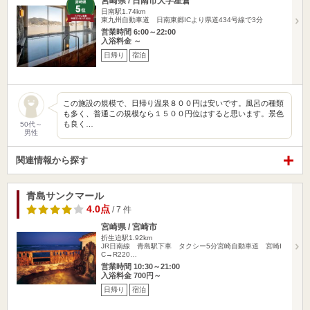
宮崎県 / 日南市大字星倉
日南駅1.74km
東九州自動車道 日南東郷ICより県道434号線で3分
営業時間 6:00～22:00
入浴料金 ～
日帰り
宿泊
この施設の規模で、日帰り温泉８００円は安いです。風呂の種類
も多く、普通この規模なら１５００円位はすると思います。景色
も良く…
50代～
男性
関連情報から探す
青島サンクマール
4.0点
/ 7 件
宮崎県 / 宮崎市
折生迫駅1.92km
JR日南線 青島駅下車 タクシー5分宮崎自動車道 宮崎I
C→R220…
営業時間 10:30～21:00
入浴料金 700円～
日帰り
宿泊