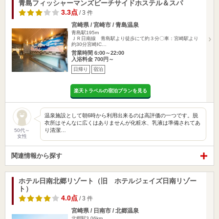
青島フィッシャーマンズビーチサイドホステル＆スパ
3.3点
/ 3 件
宮崎県 / 宮崎市 / 青島温泉
青島駅195m
ＪＲ日南線 青島駅より徒歩にて約３分〇車：宮崎駅より
約30分宮崎IC…
営業時間 6:00～22:00
入浴料金 700円～
日帰り
宿泊
楽天トラベルの宿泊プランを見る
温泉施設として朝6時から利用出来るのは高評価の一つです。脱
衣所はそんなに広くはありませんが化粧水、乳液は準備されてあ
り清潔…
50代～
女性
関連情報から探す
ホテル日南北郷リゾート（旧 ホテルジェイズ日南リゾー
ト）
4.0点
/ 3 件
宮崎県 / 日南市 / 北郷温泉
北郷駅3.06km