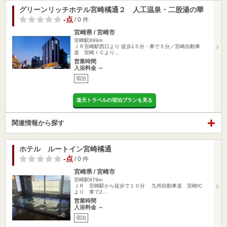
グリーンリッチホテル宮崎橘通２ 人工温泉・二股湯の華
-点
/ 0 件
宮崎県 / 宮崎市
宮崎駅899m
ＪＲ宮崎駅西口より 徒歩1５分・車で５分／宮崎自動車
道 宮崎ＩＣより…
営業時間
入浴料金 ～
宿泊
楽天トラベルの宿泊プランを見る
関連情報から探す
ホテル ルートイン宮崎橘通
-点
/ 0 件
宮崎県 / 宮崎市
宮崎駅879m
ＪＲ 宮崎駅から徒歩で１０分 九州自動車道 宮崎IC
より 車で2…
営業時間
入浴料金 ～
宿泊