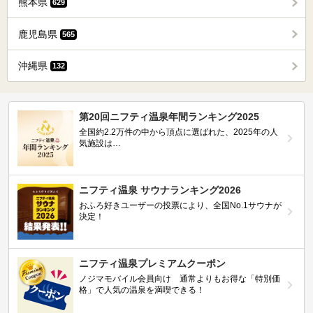
熊本県
629
鹿児島県
565
沖縄県
132
第20回ニフティ温泉年間ランキング2025
全国約2.2万件の中から頂点に選ばれた、2025年の人
気施設は…
ニフティ温泉 サウナランキング2026
おふろ好きユーザーの投票により、全国No.1サウナが
決定！
ニフティ温泉プレミアムクーポン
ノジマモバイル会員向け 通常よりもお得な「特別価
格」で人気の温泉を満喫できる！